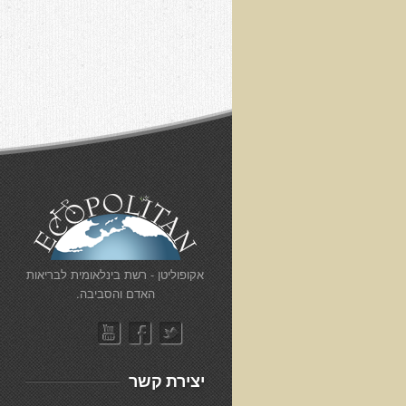
​אקופוליטן - רשת בינלאומית לבריאות
האדם והסביבה.
יצירת קשר