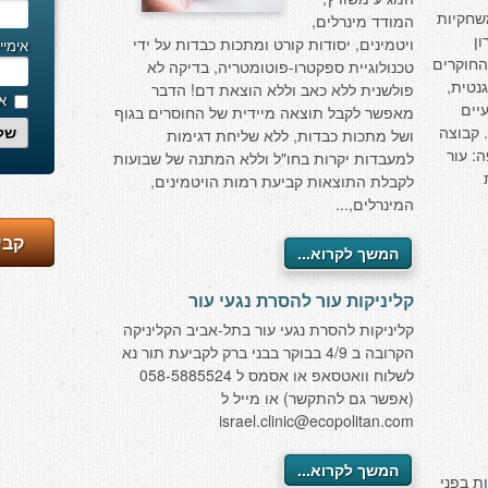
שחקיות
המודד מינרלים,
ן
ויטמינים, יסודות קורט ומתכות כבדות על ידי
אימיי
חוקרים
טכנולוגיית ספקטרו-פוטומטריה, בדיקה לא
גנטית,
פולשנית ללא כאב וללא הוצאת דם! הדבר
אנ
יים
מאפשר לקבל תוצאה מיידית של החוסרים בגוף
 קבוצה
ושל מתכות כבדות, ללא שליחת דגימות
של
: עור
למעבדות יקרות בחו"ל וללא המתנה של שבועות
לקבלת התוצאות קביעת רמות הויטמינים,
המינרלים,...
קבי
המשך לקרוא...
קליניקות עור להסרת נגעי עור
קליניקות להסרת נגעי עור בתל-אביב הקליניקה
הקרובה ב 4/9 בבוקר בבני ברק לקביעת תור נא
לשלוח וואטסאפ או אסמס ל 058-5885524
(אפשר גם להתקשר) או מייל ל
israel.clinic@ecopolitan.com
המשך לקרוא...
ת בפני