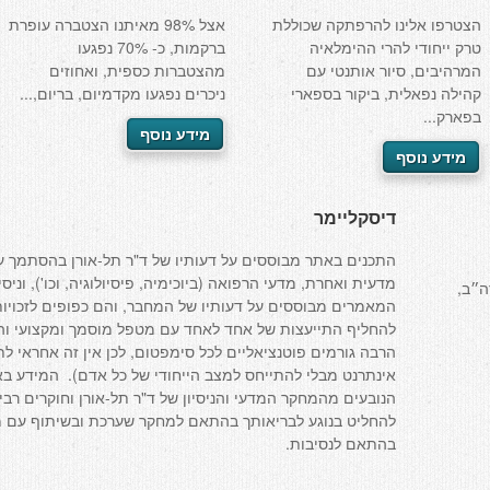
הצטרפו אלינו להרפתקה שכוללת
אצל 98% מאיתנו הצטברה עופרת
טרק ייחודי להרי ההימלאיה
ברקמות, כ- 70% נפגעו
המרהיבים, סיור אותנטי עם
מהצטברות כספית, ואחוזים
קהילה נפאלית, ביקור בספארי
ניכרים נפגעו מקדמיום, בריום,...
בפארק...
מידע נוסף
מידע נוסף
דיסקליימר
התכנים באתר מבוססים על דעותיו של ד"ר תל-אורן בהסתמך ע
מדעית ואחרת, מדעי הרפואה (ביוכימיה, פיסיולוגיה, וכו'), וניס
ה״ב,
המאמרים מבוססים על דעותיו של המחבר, והם כפופים לזכויות
להחליף התייעצות של אחד לאחד עם מטפל מוסמך ומקצועי והוא
הרבה גורמים פוטנציאליים לכל סימפטום, לכן אין זה אחראי ל
אינתרנט מבלי להתייחס למצב הייחודי של כל אדם). המידע בא
הנובעים מהמחקר המדעי והניסיון של ד"ר תל-אורן וחוקרים רב
להחליט בנוגע לבריאותך בהתאם למחקר שערכת ובשיתוף עם מט
בהתאם לנסיבות.