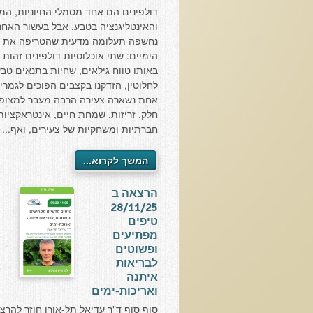
דולפינים הם אחד מסמלי החיוניות, המ
והאינטליגנציה בטבע. אבל בעשור האחרו
נחשפה תעלומה מדעית שהטריפה את ה
הימיים: שתי אוכלוסיות דולפינים זהות 
באותו טווח גילאים, שחיות בתנאים טבע
לחלוטין, הזדקנו בקצבים הפוכים לגמרי.
אחת נשארה צעירה הרבה מעבר למצופה
חלק, זריזות, שמחת חיים, אינטראקציות
חברתיות ומשחקיות של צעירים, ואף...
המשך לקרוא...
הרצאה ב
28/11/25
טיפים
מפתיעים
ופשוטים
לבריאות
איתנה
ואריכות-ימים
סוף סוף ד"ר עדיאל תל-אורן חוזר להרצו