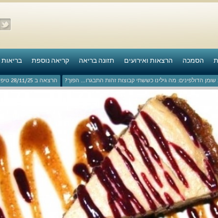
ת
הסמכה
הרצאות ואירועים
תזונה בריאה
קריאה נוספת
בריאות 
ומן הדולפינים: מה גילינו כששתי קבוצות זהות התבגרו… הפוך?
הרצאה ב 28/11/25 טיפים מפתיעים ופשוטים לבריאות איתנה ואריכות-ימים