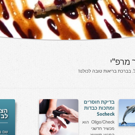
 מרפ"י
 בברכת בריאות טובה לכולנו!
בדיקת חוסרים
ומתכות כבדות
הצט
Socheck
לבר
Oligo/Check הוא
מכשיר חדשני
שם מ
המגיע משוויץ,