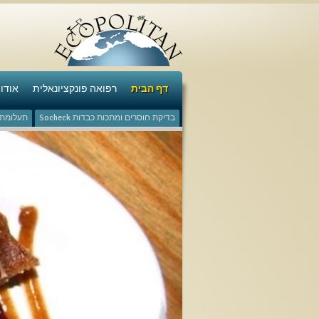
דף הבית
רפואה פונקציונאלית
אודו
בדיקת חוסרים ומתכות כבדות Socheck
תעלומת ש