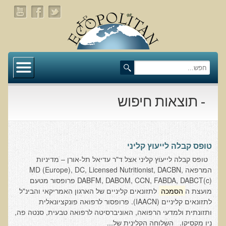
דף הבית
תעלומת שומן הדולפינים: מה גילינו כששתי קבוצות
זהות התבגרו… הפוך?
- תוצאות חיפוש
בדיקת חוסרים ומתכות כבדות Socheck
הרצאה ב 28/11/25 טיפים מפתיעים ופשוטים לבריאות
איתנה ואריכות-ימים
טופס קבלה לייעוץ קליני
טופס קבלה לייעוץ קליני אצל ד"ר עדיאל תל-אורן – מדיניות
רפואה פונקציונאלית
המרפאה MD (Europe), DC, Licensed Nutritionist, DACBN,
DABFM, DABOM, CCN, FABDA, DABCT(c) פרופסור מטעם
מצבים קליניים ספציפיים
מועצת ה
הסמכה
לתזונאים קליניים של הארגון האמריקאי והבינ"ל
לתזונאים קליניים (IAACN). פרופסור לרפואה פונקציונאלית
מהי רפואה פונקציונאלית טבעית?
ותזונתית ולמדעי הרפואה, האוניברסיטה לרפואה טבעית, סנטה פה,
ניו מקסיקו. השלוחה הקלינית של...