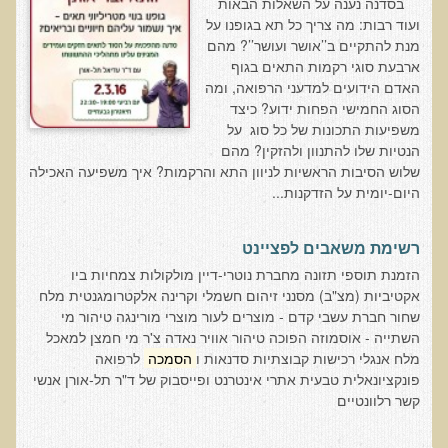
בסדנה נענה על השאלות הבאות
בדיקות לאבחון מחסורים וסיכונים
ועוד רבות: מה צריך כל תא בגופנו על
מנת להתקיים ב’’אושר ועושר’’? מהם
בדיקת צואה לאיתור מוקדם של סרטן המעי הגס M2PK
ארבעת סוגי רקמות התאים בגוף
האדם הידועים למדעני הרפואה, ומה
בדיקת דם קליפורד לרגישויות לחומרים דנטאליים
הסוג החמישי הפחות ידוע? כיצד
בדיקות למחסורים תזונתיים, בדיקות ויטמינים
משפיעות התכונות של כל סוג על
הנטיות שלו להתנוון ולהזקין? מהם
בדיקות לקזיאו-מורפינים וגלוטיאו-מורפינים
שלוש הסיבות הראשיות לניוון התא והרקמות? איך משפיעה האכילה
שאלות ותשובות למעבדה
היום-יומית על הזדקנות...
דפי מידע
רשימת משאבים לפציינט
רשימת משאבים לפציינט
הזמנת תוספי תזונה מחברת נוטרי-דיין מולקולות צמחיות ביו
רשימת תוצרת מרוססת
אקטיביות (מצ"ב) מסנני זיהום חשמלי וקרינה אלקטרומגנטית מלח
שחור חברת עשבי קדם - מוצרים לעור מוצרי מורינגה טיהור מי
רשימת מאכלים המכילים חומצה אוקסלית
השתייה - אוסמוזה הפוכה טיהור אוויר נאדה צ'ר מי חמצן למאכל
מלח אנגלי רכישות קבוצתיות סדנאות ו
הסמכה
לרפואה
דף כספית
פונקציונאלית טבעית אתרי אינטרנט ופייסבוק של ד"ר תל-אורן אנשי
רשימת מאכלים המכילים היסטמין
קשר רלוונטיים
עשרת המזונות