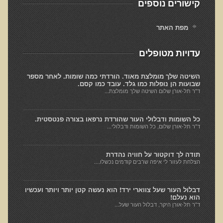
קישורים נוספים
המזון: תרופה או מניעה
רכישת סדנת המזון: תרופה או מניעה
מפת האתר
מתכות רעילות
עדויות מטופלים
רכישת סדנת מתכות רעילות
שאלות ותשובות מסדנת מתכות רעילות
השיטה שלך מומלצת מאוד. הורדתי כמה שומות. לאחר מספר
שבועות הן נופלות כמו גלד. עובד כמו קסם.
האבחון הקליני והטיפול בבעיות של חילוף חומרים
ד"ר תל-אורן שלום השיטה שלך מומלצת...
שאלות ותשובות מסדנת חילוף חומרים
כל השומות ודבלולי העור שהורדת נרפאו בצורה פנטסטית.
רכישת סדנת האבחון הקליני והטיפול בבעיות של חילוף חומרים
ד"ר תל-אורן שלום, כל השומות ודבלולי...
מחלות כלי דם ולב
רכישת סדנת מחלות כלי דם ולב
תודה לך דוקטור על חוויה נהדרת
הצלחת לעזור לי איפה שרבים קודמים נכשלו....
הקרינה והשדות האלקטרומגנטיים
רכישת סדנת הקרינה והשדות האלקטרומגנטיים
דבלול העור שעל צווארי ירד! הוא נעשה קטן יותר ויותר ועכשיו
הוא נעלם!
מערכת התריס
ד"ר תל-אורן היקר, דבלול העור שעל...
רכישת סדנת בלוטת התריס ומערכת התריס