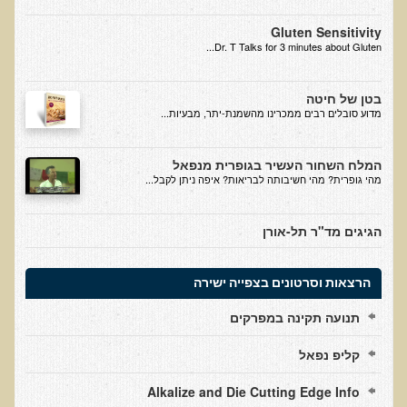
חקר יוחסין חוצה דורות MTTG
Gluten Sensitivity
דיטוקסיפיקציה של הנפש EMDR
Dr. T Talks for 3 minutes about Gluten...
EMDR BSP MTTG
בטן של חיטה
הארגון הישראלי לרפואת שיניים פונקציונאלית
​מדוע סובלים רבים ממכרינו מהשמנת-יתר, מבעיות...
תסמונת הנוירון הוקסי
מחקרים וספרות מדעית
המלח השחור העשיר בגופרית מנפאל
מהי גופרית? מהי חשיבותה לבריאות? איפה ניתן לקבל...
רפואת שיניים ללא כספית ואמלגם
גולשים ממליצים
הגיגים מד"ר תל-אורן
צור קשר
הרצאות וסרטונים בצפייה ישירה
הסמכה
תנועה תקינה במפרקים
סדנאות מעמיקות להסמכה
קליפ נפאל
טיהור רעלים
Alkalize and Die Cutting Edge Info
שאלות ותשובות מסדנת טיהור רעלים