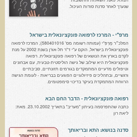
שנערך לאחר סדנת סודות העיכול.
בדיקות מעבדה פונקציונאליות
בדיקת סריקה - חומצות אורגניות בשתן
בדיקת שתן לאיתור הצטברות של מתכות כבדות
מרפ"י - המרכז לרפואה פונקציונאלית בישראל
בדיקת צואה לאיתור מתכות כבדות
המלכ״ר מָרְפִּ"י (עמותה רשומה מס' 580401016), המרכז לרפואה
פונקציונאלית בישראל, הוקם ע"י ד"ר תל-אורן בשנת 2002 על מנת
בדיקה מקיפה לתפקוד מערכת העיכול
לקדם בארץ את הנושאים של רפואה פונקציונאלית. רפואה
פונקציונאלית היא שילוב של גישה הוליסטית-טבעית, עם אבחונים
בדיקות לרגישויות לחלבונים
וטיפולים מדעיים המתמקדים בגורמים תזונתיים, סביבתיים
AMAS - בדיקת דם לאיתור מוקדם של סרטן
ורגשיים, ובתהליכים פיזיולוגיים הפוגעים בבריאות - לעומת הגישה
הרווחת המתמקדת בעיקר בדיכוי סימפטומים.
מידע מקצועי לרופאים ומטפלים על בדיקת ה-AMAS
ספרות מדעית - בדיקת AMAS
רפואה פונקציונאלית - הדבר החם הבא
בדיקת AMAS - מידע למטופל
כתבה שהתפרסמה בעיתון "מעריב" בתאריך 23.10.2002. מאת:
ליאת רון
פאנל קרדיו-ווסקולרי - לבריאות מערכת כלי הדם והלב
בדיקת שיער לאיתור מחסור במינרלים
סדנה בנושא: התא ובריאותך
בדיקות גנטיות