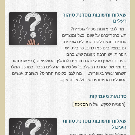
שאלונים רפואיים פונקציונאליים
טופס קבלה לייעוץ קליני
שאלות ותשובות מסדנת טיהור
רעלים
טופס הרשמה לקבלת ייעוץ / טיפול + טופס פרטי בריאות
מה לגבי מזונות מכילי גופרית?
היסטוריה כרונולוגית
תשובה: דיברנו על שום ובצל ומוצרים
אחרים דומים להם המכילים גופרית.
שאלון DASS
גם במצליבים כמו כרוב, כרובית, יש
שאלון Identi-T Stress Assesment
גופרית. יש הרבה מזונות שיש בהם
גופרית באופן טבעי והם תורמים לתהליך הסולפציה (כפי שמתואר
שאלון נוירוביהוויוראלי
בחומר של הסדנה) בשלב ב' של טיהור הרעלים בכבד. כמו כן, המלח
שאלון מערכת התריס
השחור עשיר בגופרית. מה לגבי בלוטת התריס? תשובה: אנשים
הסובלים מהיפותירואיד (לכאורה אין...
שאלון אלרגיות למזון
בדיקת טמפרטורה
סדנאות מעמיקות
שאלון אוטואימוני
[הפנייה לסקשן של ה
הסמכה
]
שאלון קנדידה
שאלות ותשובות מסדנת סודות
שאלון סימפטומים של קרינת רדיו
העיכול
פרוטוקולים רפואיים
תמלול פאנל השאלות והתשובות