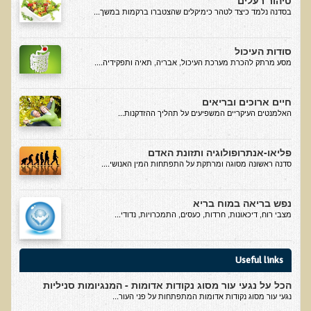
טיהור רעלים
הצוות שלנו
בסדנה נלמד כיצד לטהר כימיקלים שהצטברו ברקמות במשך...
ענבל ליבסקי, Bsc, ND
סודות העיכול
ד"ר גבריאל שמלוב MD
מסע מרתק להכרת מערכת העיכול, אבריה, תאיה ותפקידיה....
ד"ר עדיאל תל-אורן
ד"ר שולמית לוריא (MD)
חיים ארוכים ובריאים
האלמנטים העיקריים המשפיעים על תהליך ההזדקנות...
איפה נמצא ד"ר תל-אורן
פליאו-אנתרופולוגיה ותזונת האדם
אקופוליטן רשת בינ"ל לבריאות האדם והסביבה
סדנה ראשונה מסוגה ומרתקת על התפתחות המין האנושי....
מיהו ד"ר עדיאל תל-אורן
נפש בריאה במוח בריא
הארגון למזעור החשיפה האלקטרומגנטית
מצבי רוח, דיכאונות, חרדות, כעסים, התמכרויות, נדודי...
מרפ"י - המרכז לרפואה פונקציונאלית בישראל
Useful links
הארגון העולמי לבריאות נפשית פונקציונאלית
הכל על נגעי עור מסוג נקודות אדומות - המנגיומות סניליות
הקלה בדיכאון חמור
נגעי עור מסוג נקודות אדומות המתפתחות על פני העור...