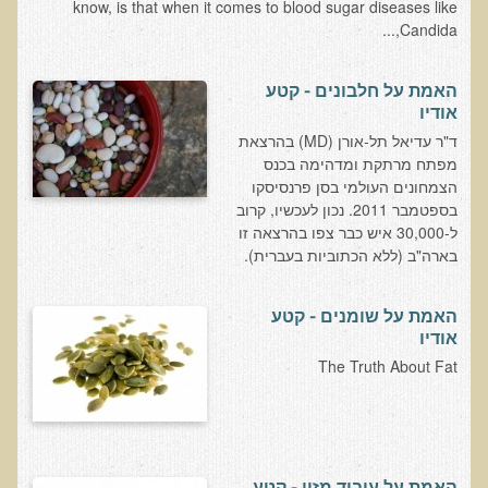
know, is that when it comes to blood sugar diseases like
עדויות מטופלים
Candida,...
תודה לך דוקטור על חוויה נהדרת
האמת על חלבונים - קטע
אדם ורופא שנותן לי אלטרנטיבה אחרת ממה שהרופאים שפגשתי נתנו
אודיו
לי
ד"ר עדיאל תל-אורן (MD) בהרצאת
ירדתי ל- 2 מגנזיום גליצינייט ליום ולא לקחתי את הלית'נייז כבר חודש
מפתח מרתקת ומדהימה בכנס
הצמחונים העולמי בסן פרנסיסקו
​תודה לך עדיאל על הפגישה היום. מאד שמחתי על האווירה האופטימית
בספטמבר 2011. נכון לעכשיו, קרוב
עצוב נורא לחשוב שכל כך הרבה אנשים מאמינים שכימותרפיה היא
ל-30,000 איש כבר צפו בהרצאה זו
התקווה היחידה כאשר מאובחנים עם סרטן
בארה"ב (ללא הכתוביות בעברית).
אנחנו מאושרים מאוד שביצענו ואת הבדיקה וממליצים בחום לכל מי
שסובל לעשות אותה.
האמת על שומנים - קטע
אודיו
הבריאות של כל המשפחה השתפרה
The Truth About Fat
אסירי תודה לך על השבת הבריאות שלנו
תודה דר' עדיאל שהצלת את חיי!
אודות
האמת על עיבוד מזון - קטע