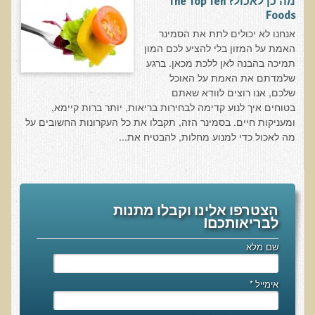
מה כן לאכול? The Top Ten
חקר יוחסין חוצה דורות MTTG
Foods
דיטוקסיפיקציה של הנפש EMDR
אנחנו לא יכולים לתת את הסמינר
האמת על המזון בלי להציע לכם המון
EMDR BSP MTTG
תמיכה בהבנה לאן ללכת מכאן. ברגע
הארגון הישראלי לרפואת שיניים פונקציונאלית
שלמדתם את האמת על האוכל
שלכם, אנו רוצים לוודא שאתם
תסמונת הנוירון הוקסי
בטוחים איך לנוע קדימה לבחירות בריאות, יותר ברות קיימא,
ומעניקות חיים. בסמינר הזה, תקבלו את כל העקרונות החשובים על
מחקרים וספרות מדעית
מה לאכול כדי למנוע מחלות, להבטיח את...
רפואת שיניים ללא כספית ואמלגם
גולשים ממליצים
צור קשר
הצטרפו אלינו וקבלו מתנות
לבריאותכם!
הסמכה
שם מלא
סדנאות מעמיקות להסמכה
אימייל
*
טיהור רעלים
שאלות ותשובות מסדנת טיהור רעלים