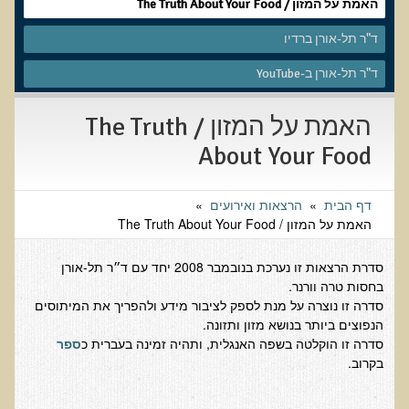
שאלונים רפואיים פונקציונאליים
האמת על המזון / The Truth About Your Food
טופס קבלה לייעוץ קליני
ד"ר תל-אורן ברדיו
טופס הרשמה לקבלת ייעוץ / טיפול + טופס פרטי בריאות
ד"ר תל-אורן ב-YouTube
היסטוריה כרונולוגית
האמת על המזון / The Truth
שאלון DASS
About Your Food
שאלון Identi-T Stress Assesment
שאלון נוירוביהוויוראלי
דף הבית
»
הרצאות ואירועים
»
שאלון מערכת התריס
האמת על המזון / The Truth About Your Food
שאלון אלרגיות למזון
סדרת הרצאות זו נערכת בנובמבר 2008 יחד עם ד״ר תל-אורן
בדיקת טמפרטורה
בחסות טרה וורנר.
סדרה זו נוצרה על מנת לספק לציבור מידע ולהפריך את המיתוסים
שאלון אוטואימוני
הנפוצים ביותר בנושא מזון ותזונה.
שאלון קנדידה
סדרה זו הוקלטה בשפה האנגלית, ותהיה זמינה בעברית כ
ספר
בקרוב.
שאלון סימפטומים של קרינת רדיו
פרוטוקולים רפואיים