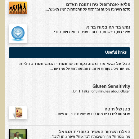
המזון: תרופה או מניעה
פליאו-אנתרופולוגיה ותזונת האדם
סדנה ראשונה מסוגה ומרתקת על התפתחות המין האנושי....
רכישת סדנת המזון: תרופה או מניעה
מתכות רעילות
נפש בריאה במוח בריא
מצבי רוח, דיכאונות, חרדות, כעסים, התמכרויות, נדודי...
רכישת סדנת מתכות רעילות
שאלות ותשובות מסדנת מתכות רעילות
Useful links
האבחון הקליני והטיפול בבעיות של חילוף חומרים
הכל על נגעי עור מסוג נקודות אדומות - המנגיומות סניליות
שאלות ותשובות מסדנת חילוף חומרים
נגעי עור מסוג נקודות אדומות המתפתחות על פני העור...
רכישת סדנת האבחון הקליני והטיפול בבעיות של חילוף חומרים
מחלות כלי דם ולב
Gluten Sensitivity
Dr. T Talks for 3 minutes about Gluten...
רכישת סדנת מחלות כלי דם ולב
הקרינה והשדות האלקטרומגנטיים
בטן של חיטה
​מדוע סובלים רבים ממכרינו מהשמנת-יתר, מבעיות...
רכישת סדנת הקרינה והשדות האלקטרומגנטיים
מערכת התריס
המלח השחור העשיר בגופרית מנפאל
רכישת סדנת בלוטת התריס ומערכת התריס
מהי גופרית? מהי חשיבותה לבריאות? איפה ניתן לקבל...