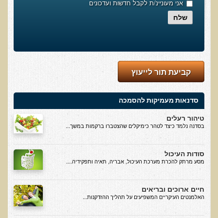
אני מעוניינ/ת לקבל חדשות ועדכונים
רכישת סדנת טיהור רעלים
שלח
תגובות ממשתתפי סדנת טיהור רעלים
סודות העיכול
שאלות ותשובות מסדנת סודות העיכול
קביעת תור לייעוץ
רכישת סדנת סודות העיכול
חיים ארוכים ובריאים
סדנאות מעמיקות להסמכה
רכישת סדנת חיים ארוכים ובריאים
טיהור רעלים
שאלות ותשובות מסדנת חיים ארוכים ובריאים
בסדנה נלמד כיצד לטהר כימיקלים שהצטברו ברקמות במשך...
פליאו-אנתרופולוגיה ותזונת האדם
סודות העיכול
רכישת סדנת פליאו-אנתרופולוגיה ותזונת האדם
מסע מרתק להכרת מערכת העיכול, אבריה, תאיה ותפקידיה....
נפש בריאה במוח בריא
חיים ארוכים ובריאים
שאלות ותשובות מסדנת נפש בריאה במוח בריא
האלמנטים העיקריים המשפיעים על תהליך ההזדקנות...
רכישת סדנת נפש בריאה במוח בריא