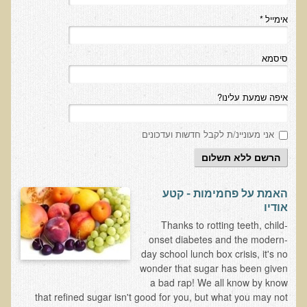
בדיקות לאבחון מחסורים וסיכונים
אימייל
*
בדיקת צואה לאיתור מוקדם של סרטן המעי הגס M2PK
סיסמא
בדיקת דם קליפורד לרגישויות לחומרים דנטאליים
בדיקות למחסורים תזונתיים, בדיקות ויטמינים
איפה שמעת עלינו?
בדיקות לקזיאו-מורפינים וגלוטיאו-מורפינים
שאלות ותשובות למעבדה
אני מעוניינ/ת לקבל חדשות ועדכונים
דפי מידע
הרשם ללא תשלום
רשימת משאבים לפציינט
האמת על פחמימות - קטע
רשימת תוצרת מרוססת
אודיו
רשימת מאכלים המכילים חומצה אוקסלית
Thanks to rotting teeth, child-
onset diabetes and the modern-
דף כספית
day school lunch box crisis, it's no
wonder that sugar has been given
רשימת מאכלים המכילים היסטמין
a bad rap! We all know by know
עשרת המזונות
that refined sugar isn't good for you, but what you may not