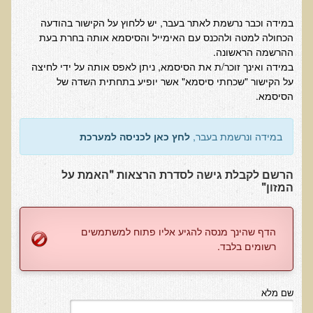
במידה וכבר נרשמת לאתר בעבר, יש ללחוץ על הקישור בהודעה
בדיקות מעבדה פונקציונאליות
הכחולה למטה ולהכנס עם האימייל והסיסמא אותה בחרת בעת
בדיקת סריקה - חומצות אורגניות בשתן
ההרשמה הראשונה.
במידה ואינך זוכר/ת את הסיסמא, ניתן לאפס אותה על ידי לחיצה
בדיקת שתן לאיתור הצטברות של מתכות כבדות
על הקישור "שכחתי סיסמא" אשר יופיע בתחתית השדה של
הסיסמא.
בדיקת צואה לאיתור מתכות כבדות
בדיקה מקיפה לתפקוד מערכת העיכול
במידה ונרשמת בעבר,
לחץ כאן לכניסה למערכת
בדיקות לרגישויות לחלבונים
AMAS - בדיקת דם לאיתור מוקדם של סרטן
הרשם לקבלת גישה לסדרת הרצאות "האמת על
המזון"
מידע מקצועי לרופאים ומטפלים על בדיקת ה-AMAS
ספרות מדעית - בדיקת AMAS
הדף שהינך מנסה להגיע אליו פתוח למשתמשים
בדיקת AMAS - מידע למטופל
רשומים בלבד.
פאנל קרדיו-ווסקולרי - לבריאות מערכת כלי הדם והלב
בדיקת שיער לאיתור מחסור במינרלים
שם מלא
בדיקות גנטיות