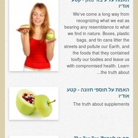
הצוות שלנו
אודיו
We've come a long way from
ענבל ליבסקי, Bsc, ND
recognizing what we eat as
ד"ר גבריאל שמלוב MD
bearing any resemblance to what
we find in nature. Boxes, plastic
ד"ר עדיאל תל-אורן
bags, and tin cans litter the
ד"ר שולמית לוריא (MD)
streets and pollute our Earth, and
the foods that they contained
איפה נמצא ד"ר תל-אורן
toxify our bodies and leave us
with compromised health. Learn
אקופוליטן רשת בינ"ל לבריאות האדם והסביבה
the truth about...
מיהו ד"ר עדיאל תל-אורן
האמת על תוספי תזונה - קטע
הארגון למזעור החשיפה האלקטרומגנטית
אודיו
The truth about supplements
מרפ"י - המרכז לרפואה פונקציונאלית בישראל
הארגון העולמי לבריאות נפשית פונקציונאלית
הקלה בדיכאון חמור