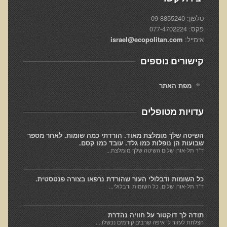
עיבוד מזון - כל הסודות
טלפון: 09-8855240
המלח השחור העשיר בגופרית מנפאל
פקס: 077-4702224
הקשר התזונתי בין דלקת לסוכרת
אימייל:
israel@ecopolitan.com
כיצד מזונות תמימים הורסים את בריאותנו
קישורים נוספים
כיצד לחיות חיים ארוכים ובריאים
מפת האתר
המזון – תרופה או מניעה
טיפול בהפרעות קשב וריכוז, אוטיזם
עדויות מטופלים
טיהור רעלים בראי הרפואה הפונקציונאלית
השיטה שלך מומלצת מאוד. הורדתי כמה שומות. לאחר מספר
בריאות המוח
שבועות הן נופלות כמו גלד. עובד כמו קסם.
ד"ר תל-אורן שלום השיטה שלך מומלצת...
תנועת המזון הבריא בשוליים
סרטן ובדיקת ה-AMAS
כל השומות ודבלולי העור שהורדת נרפאו בצורה פנטסטית.
ד"ר תל-אורן שלום, כל השומות ודבלולי...
חיסונים ונושאים נוספים
הרצאה בנושא ניקוי רעלים
תודה לך דוקטור על חוויה נהדרת
טבעונות במשפחה
הצלחת לעזור לי איפה שרבים קודמים נכשלו....