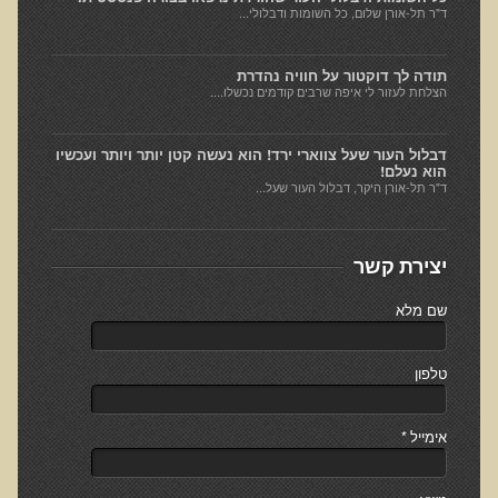
המזון: תרופה או מניעה
ד"ר תל-אורן שלום, כל השומות ודבלולי...
רכישת סדנת המזון: תרופה או מניעה
תודה לך דוקטור על חוויה נהדרת
מתכות רעילות
הצלחת לעזור לי איפה שרבים קודמים נכשלו....
רכישת סדנת מתכות רעילות
דבלול העור שעל צווארי ירד! הוא נעשה קטן יותר ויותר ועכשיו
שאלות ותשובות מסדנת מתכות רעילות
הוא נעלם!
ד"ר תל-אורן היקר, דבלול העור שעל...
האבחון הקליני והטיפול בבעיות של חילוף חומרים
שאלות ותשובות מסדנת חילוף חומרים
יצירת קשר
רכישת סדנת האבחון הקליני והטיפול בבעיות של חילוף חומרים
מחלות כלי דם ולב
שם מלא
רכישת סדנת מחלות כלי דם ולב
טלפון
הקרינה והשדות האלקטרומגנטיים
רכישת סדנת הקרינה והשדות האלקטרומגנטיים
אימייל
*
מערכת התריס
רכישת סדנת בלוטת התריס ומערכת התריס