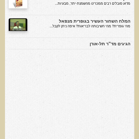
הצוות שלנו
​מדוע סובלים רבים ממכרינו מהשמנת-יתר, מבעיות...
ענבל ליבסקי, Bsc, ND
המלח השחור העשיר בגופרית מנפאל
ד"ר גבריאל שמלוב MD
מהי גופרית? מהי חשיבותה לבריאות? איפה ניתן לקבל...
ד"ר עדיאל תל-אורן
הגיגים מד"ר תל-אורן
ד"ר שולמית לוריא (MD)
איפה נמצא ד"ר תל-אורן
אקופוליטן רשת בינ"ל לבריאות האדם והסביבה
מיהו ד"ר עדיאל תל-אורן
הארגון למזעור החשיפה האלקטרומגנטית
מרפ"י - המרכז לרפואה פונקציונאלית בישראל
הארגון העולמי לבריאות נפשית פונקציונאלית
הקלה בדיכאון חמור