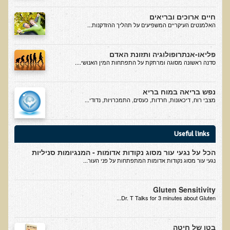
עדויות מטופלים
חיים ארוכים ובריאים
האלמנטים העיקריים המשפיעים על תהליך ההזדקנות...
תודה לך דוקטור על חוויה נהדרת
אדם ורופא שנותן לי אלטרנטיבה אחרת ממה שהרופאים שפגשתי נתנו
פליאו-אנתרופולוגיה ותזונת האדם
לי
סדנה ראשונה מסוגה ומרתקת על התפתחות המין האנושי....
ירדתי ל- 2 מגנזיום גליצינייט ליום ולא לקחתי את הלית'נייז כבר חודש
​תודה לך עדיאל על הפגישה היום. מאד שמחתי על האווירה האופטימית
נפש בריאה במוח בריא
מצבי רוח, דיכאונות, חרדות, כעסים, התמכרויות, נדודי...
עצוב נורא לחשוב שכל כך הרבה אנשים מאמינים שכימותרפיה היא
התקווה היחידה כאשר מאובחנים עם סרטן
אנחנו מאושרים מאוד שביצענו ואת הבדיקה וממליצים בחום לכל מי
Useful links
שסובל לעשות אותה.
הכל על נגעי עור מסוג נקודות אדומות - המנגיומות סניליות
הבריאות של כל המשפחה השתפרה
נגעי עור מסוג נקודות אדומות המתפתחות על פני העור...
אסירי תודה לך על השבת הבריאות שלנו
Gluten Sensitivity
תודה דר' עדיאל שהצלת את חיי!
Dr. T Talks for 3 minutes about Gluten...
אודות
בטן של חיטה