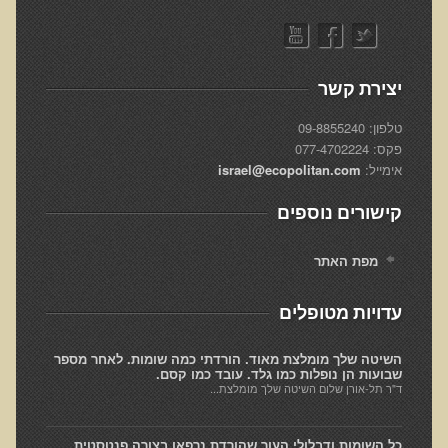
רכישת סדנת טיהור רעלים
תגובות ממשתתפי סדנת טיהור רעלים
יצירת קשר
סודות העיכול
טלפון: 09-8855240
שאלות ותשובות מסדנת סודות העיכול
פקס: 077-4702224
רכישת סדנת סודות העיכול
אימייל:
israel@ecopolitan.com
חיים ארוכים ובריאים
קישורים נוספים
רכישת סדנת חיים ארוכים ובריאים
שאלות ותשובות מסדנת חיים ארוכים ובריאים
מפת האתר
פליאו-אנתרופולוגיה ותזונת האדם
עדויות מטופלים
רכישת סדנת פליאו-אנתרופולוגיה ותזונת האדם
השיטה שלך מומלצת מאוד. הורדתי כמה שומות. לאחר מספר
נפש בריאה במוח בריא
שבועות הן נופלות כמו גלד. עובד כמו קסם.
ד"ר תל-אורן שלום השיטה שלך מומלצת...
שאלות ותשובות מסדנת נפש בריאה במוח בריא
רכישת סדנת נפש בריאה במוח בריא
כל השומות ודבלולי העור שהורדת נרפאו בצורה פנטסטית.