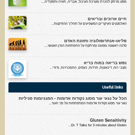
מסע מרתק להכרת מערכת העיכול, אבריה, תאיה ותפקידיה....
עדויות מטופלים
תודה לך דוקטור על חוויה נהדרת
חיים ארוכים ובריאים
האלמנטים העיקריים המשפיעים על תהליך ההזדקנות...
אדם ורופא שנותן לי אלטרנטיבה אחרת ממה שהרופאים שפגשתי נתנו
לי
פליאו-אנתרופולוגיה ותזונת האדם
ירדתי ל- 2 מגנזיום גליצינייט ליום ולא לקחתי את הלית'נייז כבר חודש
סדנה ראשונה מסוגה ומרתקת על התפתחות המין האנושי....
​תודה לך עדיאל על הפגישה היום. מאד שמחתי על האווירה האופטימית
עצוב נורא לחשוב שכל כך הרבה אנשים מאמינים שכימותרפיה היא
נפש בריאה במוח בריא
מצבי רוח, דיכאונות, חרדות, כעסים, התמכרויות, נדודי...
התקווה היחידה כאשר מאובחנים עם סרטן
אנחנו מאושרים מאוד שביצענו ואת הבדיקה וממליצים בחום לכל מי
שסובל לעשות אותה.
Useful links
הבריאות של כל המשפחה השתפרה
הכל על נגעי עור מסוג נקודות אדומות - המנגיומות סניליות
נגעי עור מסוג נקודות אדומות המתפתחות על פני העור...
אסירי תודה לך על השבת הבריאות שלנו
תודה דר' עדיאל שהצלת את חיי!
Gluten Sensitivity
אודות
Dr. T Talks for 3 minutes about Gluten...