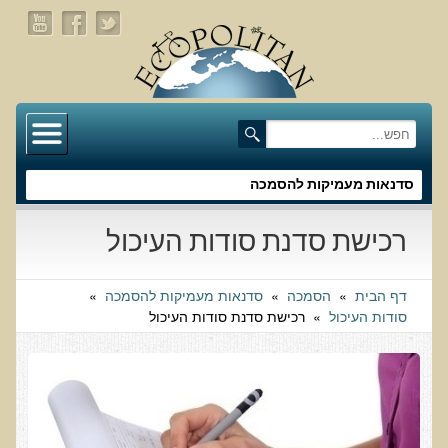
דף הבית
תעלומת שומן הדולפינים: מה גילינו כששתי קבוצות
זהות התבגרו… הפוך?
סדנאות מעמיקות להסמכה
בדיקת חוסרים ומתכות כבדות Socheck
רכישת סדנת סודות העיכול
הרצאה ב 28/11/25 טיפים מפתיעים ופשוטים לבריאות
איתנה ואריכות-ימים
דף הבית
»
הסמכה
»
סדנאות מעמיקות להסמכה
»
סודות העיכול
»
רכישת סדנת סודות העיכול
רפואה פונקציונאלית
מצבים קליניים ספציפיים
מהי רפואה פונקציונאלית טבעית?