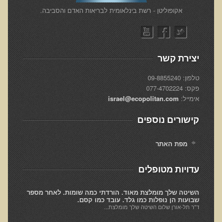
​אקופוליטן - רשת בינלאומית לבריאות האדם והסביבה.
רכישת סדנת טיהור רעלים
תגובות ממשתתפי סדנת טיהור רעלים
סודות העיכול
יצירת קשר
שאלות ותשובות מסדנת סודות העיכול
טלפון: 09-8855240
רכישת סדנת סודות העיכול
פקס: 077-4702224
אימייל:
israel@ecopolitan.com
חיים ארוכים ובריאים
רכישת סדנת חיים ארוכים ובריאים
קישורים נוספים
שאלות ותשובות מסדנת חיים ארוכים ובריאים
מפת האתר
פליאו-אנתרופולוגיה ותזונת האדם
רכישת סדנת פליאו-אנתרופולוגיה ותזונת האדם
עדויות מטופלים
נפש בריאה במוח בריא
השיטה שלך מומלצת מאוד. הורדתי כמה שומות. לאחר מספר
שאלות ותשובות מסדנת נפש בריאה במוח בריא
שבועות הן נופלות כמו גלד. עובד כמו קסם.
ד"ר תל-אורן שלום השיטה שלך מומלצת...
רכישת סדנת נפש בריאה במוח בריא