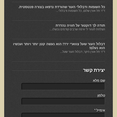
המזון: תרופה או מניעה
כל השומות ודבלולי העור שהורדת נרפאו בצורה פנטסטית.
ד"ר תל-אורן שלום, כל השומות ודבלולי...
רכישת סדנת המזון: תרופה או מניעה
מתכות רעילות
תודה לך דוקטור על חוויה נהדרת
הצלחת לעזור לי איפה שרבים קודמים נכשלו....
רכישת סדנת מתכות רעילות
שאלות ותשובות מסדנת מתכות רעילות
דבלול העור שעל צווארי ירד! הוא נעשה קטן יותר ויותר ועכשיו
הוא נעלם!
האבחון הקליני והטיפול בבעיות של חילוף חומרים
ד"ר תל-אורן היקר, דבלול העור שעל...
שאלות ותשובות מסדנת חילוף חומרים
רכישת סדנת האבחון הקליני והטיפול בבעיות של חילוף חומרים
יצירת קשר
מחלות כלי דם ולב
שם מלא
רכישת סדנת מחלות כלי דם ולב
הקרינה והשדות האלקטרומגנטיים
טלפון
רכישת סדנת הקרינה והשדות האלקטרומגנטיים
מערכת התריס
אימייל
*
רכישת סדנת בלוטת התריס ומערכת התריס