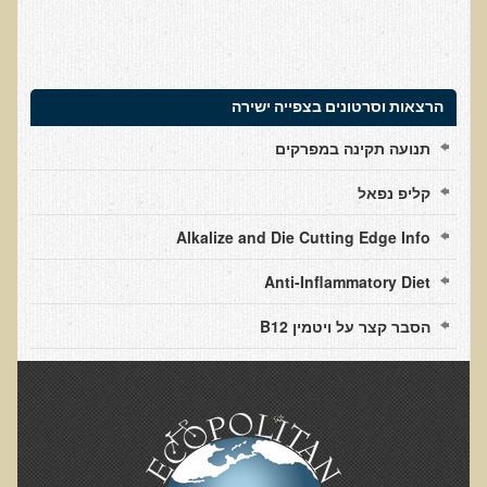
חקר יוחסין חוצה דורות MTTG
דיטוקסיפיקציה של הנפש EMDR
EMDR BSP MTTG
הרצאות וסרטונים בצפייה ישירה
הארגון הישראלי לרפואת שיניים פונקציונאלית
תנועה תקינה במפרקים
תסמונת הנוירון הוקסי
קליפ נפאל
מחקרים וספרות מדעית
רפואת שיניים ללא כספית ואמלגם
Alkalize and Die Cutting Edge Info
גולשים ממליצים
Anti-Inflammatory Diet
צור קשר
הסבר קצר על ויטמין B12
הסמכה
סדנאות מעמיקות להסמכה
טיהור רעלים
שאלות ותשובות מסדנת טיהור רעלים