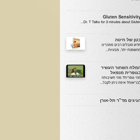
Gluten Sensitivit
Dr. T Talks for 3 minutes about Gluten..
טן של חיטה
מדוע סובלים רבים ממכרינו
השמנת-יתר, מבעיות...
מלח השחור העשיר
גופרית מנפאל
הי גופרית? מהי חשיבותה
בריאות? איפה ניתן לקבל...
גיגים מד"ר תל-אורן