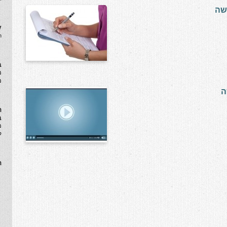
שה
y
.
ב
​
מ
ה
ה
ב
מ
ל
ה