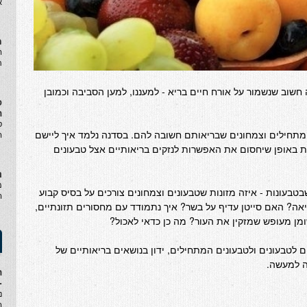
א
ח
ה
ת
חשוב שנשמור על אורח חיים בריא - למעננו, למען הסביבה וכמובן
פ
ה
ס
מתחילים וצמחונים שבריאותם חשובה להם. בסדנה נלמד איך ליישם
ה
 באופן שיחסום את האפשרות לנזקים בריאותיים אצל טבעונים
נ
מ
טבעונות - איזה מזונות שטבעונים וצמחונים צורכים על בסיס קבוע
ה
אה? האם סייטן עדיף על בשר? איך נתמודד עם מחסורים תזונתיים,
מן מעופש שמזקין את העור? מה כן כדאי לאכול?
ם לטבעונים ולטבעונים המתחילים, ידון בנושאים בריאותיים של
ה למעשה.
ה
-
נ
ה