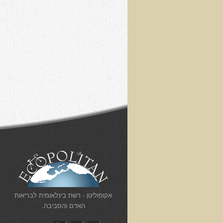
​אקופוליטן - רשת בינלאומית לבריאות
האדם והסביבה.