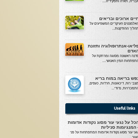
בריה, תאיה ותפקידיה....
יים ארוכים ובריאים
אלמנטים העיקריים המשפיעים על
הליך ההזדקנות...
ליאו-אנתרופולוגיה ותזונת
אדם
דנה ראשונה מסוגה ומרתקת על
תפתחות המין האנושי....
פש בריאה במוח בריא
צבי רוח, דיכאונות, חרדות, כעסים,
תמכרויות, נדודי...
Useful links
כל על נגעי עור מסוג נקודות אדומות
 המנגיומות סניליות
געי עור מסוג נקודות אדומות המתפתחות על פני
עור...