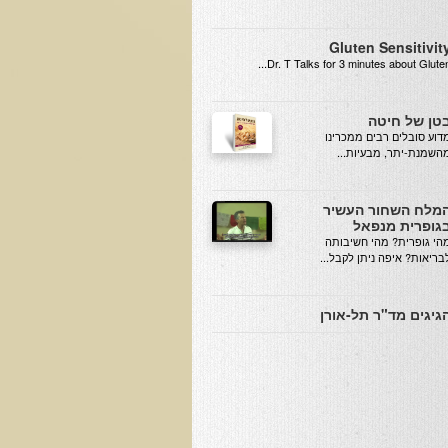
Gluten Sensitivit
Dr. T Talks for 3 minutes about Gluten..
טן של חיטה
מדוע סובלים רבים ממכרינו
השמנת-יתר, מבעיות...
מלח השחור העשיר
גופרית מנפאל
הי גופרית? מהי חשיבותה
בריאות? איפה ניתן לקבל...
גיגים מד"ר תל-אורן