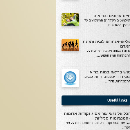
יים ארוכים ובריאים
אלמנטים העיקריים המשפיעים על
הליך ההזדקנות...
ליאו-אנתרופולוגיה ותזונת
אדם
דנה ראשונה מסוגה ומרתקת על
תפתחות המין האנושי....
פש בריאה במוח בריא
צבי רוח, דיכאונות, חרדות, כעסים,
תמכרויות, נדודי...
Useful links
כל על נגעי עור מסוג נקודות אדומות
 המנגיומות סניליות
געי עור מסוג נקודות אדומות המתפתחות על פני
עור...