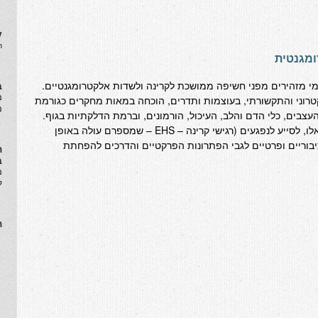
y
.
ומגנטית
למי מזהירים מפני חשיפה ממושכת לקרינה ולשדות אלקטרומגנטיים.
ב
​
וני והתקשורתי, בעוצמות ותדרים, הוכחה במאות מחקרים כגורמת
מ
עצבים, כלי הדם והלב, העיכול, הורמונים, וברמת הדלקתיות בגוף.
מטרת הארגון לספק מידע אודות נזקים אלו, לסייע לנפגעים (רגישי קרינה – EHS – שמספרם עולה באופן
ציבוריים ופרטיים לגבי הפתרונות הפרקטיים והדרכים להפחתת
ה
ב
מ
ל
ה