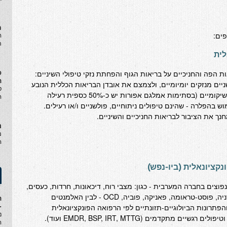
ח
ים:
ה
ת
לית
פ
 הפה והחניכיים על בריאות הגוף והפחתת נזקי טיפולי השיניים:
ה
יים מנזקים יומיומיים, ולצמצם את אובדן הבריאות הכללית הנובע
ס
מטיפולי שורש, עקירות שיניים, טיפולים שיקומיים (בסתימות אמלגם אפורות יש כ-50% כספית רעילה
ה
 בהפלרה - שהינם טיפולים ניתוחיים, פולשניים ו/או רעילים.
חנך את הציבור לבריאות החניכיים והשיניים.
נ
מ
ה
נקציונאלית (ביו-נפש)
נפוצים בחברה המערבית - כגון: מצבי רוח, דיכאונות, חרדות, כעסים,
התמכרויות, נדודי שינה, מאניה, סכיזופרניה, פוסט-טראומה, פאניקה, פוביה, OCD - לבין האלמנטים
ה
-
הפתרונות הביולוגיים-תזונתיים לפי הרפואה הפונקציונאלית
נ
 מתקדמים (EMDR, BSP, IRT, MTTG ועוד).
ה