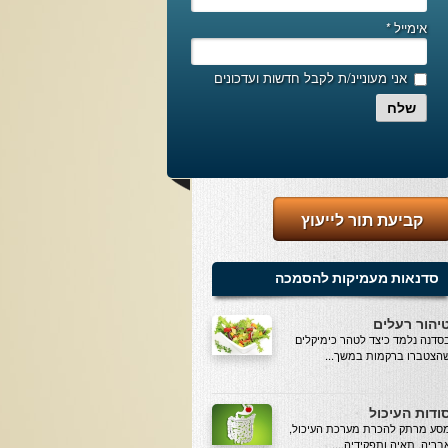
אימייל
*
אני מעוניינ/ת לקבל חדשות ועדכונים
שלח
קביעת תור לייעוץ
סדנאות מעמיקות להסמכה
יהור רעלים
סדנה נלמד כיצד לטהר כימיקלים
הצטברו ברקמות במשך...
ודות העיכול
סע מרתק להכרת מערכת העיכול,
בריה, תאיה ותפקידיה....