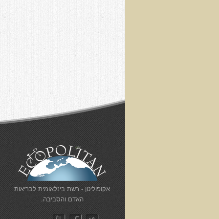
​אקופוליטן - רשת בינלאומית לבריאות
האדם והסביבה.