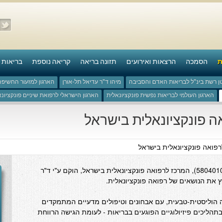
ת
הסמכה
הרצאות ואירועים
תזונה בריאה
קריאה נוספת
בריאות 
ן רשת בינ"ל לבריאות האדם והסביבה
מיהו ד"ר עדיאל תל-אורן
הארגון למזעור החשיפ
הארגון העולמי לבריאות נפשית פונקציונאלית
הארגון הישראלי לרפואת שיניים פונקציונ
ה פונקציונאלית בישראל
רפואה פונקציונאלית בישראל
המלכ״ר מָרְפִּ"י (עמותה רשומה מס' 580401016), המרכז לרפואה פונקציונאלית בישראל, הוקם ע"י ד"ר
ה הוליסטית-טבעית, עם אבחונים וטיפולים מדעיים המתמקדים
בתהליכים פיזיולוגיים הפוגעים בבריאות - לעומת הגישה הרווחת