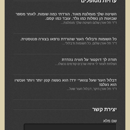
עדויות מטופלים
המזון: תרופה או מניעה
רכישת סדנת המזון: תרופה או מניעה
השיטה שלך מומלצת מאוד. הורדתי כמה שומות. לאחר מספר
שבועות הן נופלות כמו גלד. עובד כמו קסם.
מתכות רעילות
ד"ר תל-אורן שלום השיטה שלך מומלצת...
רכישת סדנת מתכות רעילות
כל השומות ודבלולי העור שהורדת נרפאו בצורה פנטסטית.
שאלות ותשובות מסדנת מתכות רעילות
ד"ר תל-אורן שלום, כל השומות ודבלולי...
האבחון הקליני והטיפול בבעיות של חילוף חומרים
תודה לך דוקטור על חוויה נהדרת
שאלות ותשובות מסדנת חילוף חומרים
הצלחת לעזור לי איפה שרבים קודמים נכשלו....
רכישת סדנת האבחון הקליני והטיפול בבעיות של חילוף חומרים
מחלות כלי דם ולב
דבלול העור שעל צווארי ירד! הוא נעשה קטן יותר ויותר ועכשיו
הוא נעלם!
ד"ר תל-אורן היקר, דבלול העור שעל...
רכישת סדנת מחלות כלי דם ולב
הקרינה והשדות האלקטרומגנטיים
רכישת סדנת הקרינה והשדות האלקטרומגנטיים
יצירת קשר
מערכת התריס
שם מלא
רכישת סדנת בלוטת התריס ומערכת התריס