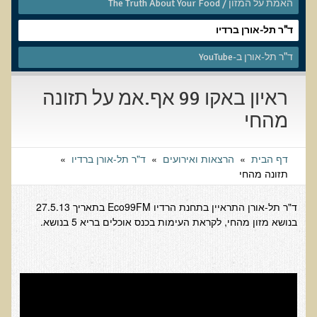
שאלונים רפואיים פונקציונאליים
האמת על המזון / The Truth About Your Food
טופס קבלה לייעוץ קליני
ד"ר תל-אורן ברדיו
טופס הרשמה לקבלת ייעוץ / טיפול + טופס פרטי בריאות
ד"ר תל-אורן ב-YouTube
היסטוריה כרונולוגית
ראיון באקו 99 אף.אמ על תזונה
שאלון DASS
מהחי
שאלון Identi-T Stress Assesment
שאלון נוירוביהוויוראלי
דף הבית
»
הרצאות ואירועים
»
ד"ר תל-אורן ברדיו
»
שאלון מערכת התריס
תזונה מהחי
שאלון אלרגיות למזון
ד"ר תל-אורן התראיין בתחנת הרדיו Eco99FM בתאריך 27.5.13
בדיקת טמפרטורה
בנושא מזון מהחי, לקראת העימות בכנס אוכלים בריא 5 בנושא.
שאלון אוטואימוני
שאלון קנדידה
שאלון סימפטומים של קרינת רדיו
פרוטוקולים רפואיים