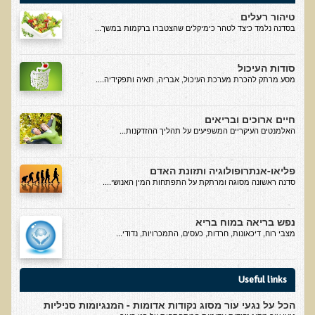
עדויות מטופלים
טיהור רעלים
בסדנה נלמד כיצד לטהר כימיקלים שהצטברו ברקמות במשך...
תודה לך דוקטור על חוויה נהדרת
אדם ורופא שנותן לי אלטרנטיבה אחרת ממה שהרופאים שפגשתי נתנו
סודות העיכול
לי
מסע מרתק להכרת מערכת העיכול, אבריה, תאיה ותפקידיה....
ירדתי ל- 2 מגנזיום גליצינייט ליום ולא לקחתי את הלית'נייז כבר חודש
חיים ארוכים ובריאים
​תודה לך עדיאל על הפגישה היום. מאד שמחתי על האווירה האופטימית
האלמנטים העיקריים המשפיעים על תהליך ההזדקנות...
עצוב נורא לחשוב שכל כך הרבה אנשים מאמינים שכימותרפיה היא
התקווה היחידה כאשר מאובחנים עם סרטן
פליאו-אנתרופולוגיה ותזונת האדם
אנחנו מאושרים מאוד שביצענו ואת הבדיקה וממליצים בחום לכל מי
סדנה ראשונה מסוגה ומרתקת על התפתחות המין האנושי....
שסובל לעשות אותה.
הבריאות של כל המשפחה השתפרה
נפש בריאה במוח בריא
מצבי רוח, דיכאונות, חרדות, כעסים, התמכרויות, נדודי...
אסירי תודה לך על השבת הבריאות שלנו
תודה דר' עדיאל שהצלת את חיי!
Useful links
אודות
הכל על נגעי עור מסוג נקודות אדומות - המנגיומות סניליות