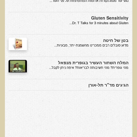
נגעי עור מסוג נקודות אדומות המתפתחות על פני העור...
הצוות שלנו
ענבל ליבסקי, Bsc, ND
Gluten Sensitivity
Dr. T Talks for 3 minutes about Gluten...
ד"ר גבריאל שמלוב MD
ד"ר עדיאל תל-אורן
בטן של חיטה
ד"ר שולמית לוריא (MD)
​מדוע סובלים רבים ממכרינו מהשמנת-יתר, מבעיות...
איפה נמצא ד"ר תל-אורן
המלח השחור העשיר בגופרית מנפאל
אקופוליטן רשת בינ"ל לבריאות האדם והסביבה
מהי גופרית? מהי חשיבותה לבריאות? איפה ניתן לקבל...
מיהו ד"ר עדיאל תל-אורן
הגיגים מד"ר תל-אורן
הארגון למזעור החשיפה האלקטרומגנטית
מרפ"י - המרכז לרפואה פונקציונאלית בישראל
הארגון העולמי לבריאות נפשית פונקציונאלית
הקלה בדיכאון חמור