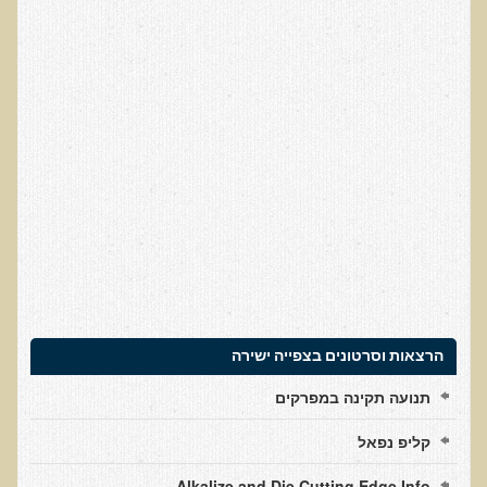
סדנה בנושא: התא ובריאותך
הרצאות ואירועים קרובים
חבקו את השמש! הרצאת זום
מפגש קולנועי עם דר' עדיאל תל-אורן
כנס אוכלים בריא 8
כנס בריאות העור, השיער והציפורניים - והקשר העמוק לבריאות הגוף
הפנימי והמח
הרצאה: תבוסת הסרטן - מהפכת הגילוי המוקדם
סדנת הבריאות המינית, הסקס והפוריות עם ד"ר עדיאל תל-אורן
הרצאה: סודות האפיגנטיקה
הרצאות וסרטונים בצפייה ישירה
עידן המחלות האוטו-אימוניות - מינקות ועד בגרות
תנועה תקינה במפרקים
הרצאות מוקלטות בעברית
קליפ נפאל
תנועה תקינה במפרקים
Alkalize and Die Cutting Edge Info