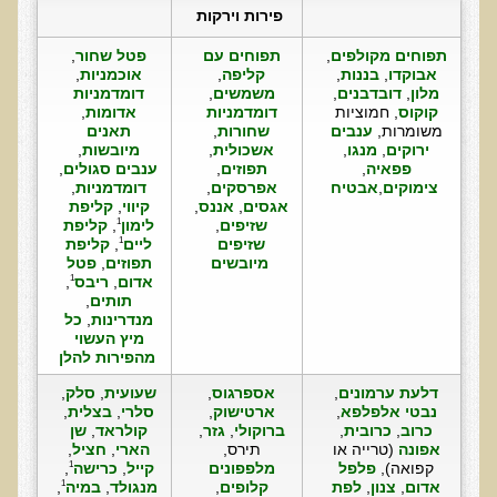
פירות וירקות
עדויות מטופלים
תפוחים מקולפים
, 
תפוחים עם 
פטל שחור
, 
תודה לך דוקטור על חוויה נהדרת
אבוקדו
, 
בננות
, 
קליפה
, 
אוכמניות
, 
מלון
, 
דובדבנים
, 
משמשים
, 
דומדמניות
אדם ורופא שנותן לי אלטרנטיבה אחרת ממה שהרופאים שפגשתי נתנו
קוקוס
, חמוציות 
דומדמניות
אדומות
, 
לי
משומרות, 
ענבים
שחורות
, 
תאנים 
ירוקים
, 
מנגו
, 
אשכולית
, 
מיובשות
, 
ירדתי ל- 2 מגנזיום גליצינייט ליום ולא לקחתי את הלית'נייז כבר חודש
פפאיה
, 
תפוזים
, 
ענבים סגולים
, 
צימוקים
,
אבטיח
אפרסקים
, 
דומדמניות
, 
​תודה לך עדיאל על הפגישה היום. מאד שמחתי על האווירה האופטימית
אגסים
, 
אננס
, 
קיווי
, 
קליפת
שזיפים
, 
לימון
, 
קליפת
1
עצוב נורא לחשוב שכל כך הרבה אנשים מאמינים שכימותרפיה היא
שזיפים 
ליים
, 
קליפת 
1
התקווה היחידה כאשר מאובחנים עם סרטן
מיובשים
תפוזים
, 
פטל 
אדום
, 
ריבס
, 
1
אנחנו מאושרים מאוד שביצענו ואת הבדיקה וממליצים בחום לכל מי
תותים
, 
שסובל לעשות אותה.
מנדרינות
, 
כל 
מיץ העשוי 
הבריאות של כל המשפחה השתפרה
מהפירות להלן
אסירי תודה לך על השבת הבריאות שלנו
דלעת ערמונים
, 
אספרגוס
, 
שעועית
, 
סלק
, 
נבטי אלפלפא
, 
ארטישוק
, 
סלרי
, 
בצלית
, 
תודה דר' עדיאל שהצלת את חיי!
כרוב
, 
כרובית
, 
ברוקולי
, 
גזר
, 
קולראד
, 
שן 
אפונה 
(טרייה או 
תירס, 
הארי
, 
חציל
, 
אודות
קפואה), 
פלפל 
מלפפונים
קייל
, 
כרישה
, 
1
אדום
, 
צנון
, 
לפת
קלופים
, 
מנגולד
, 
במיה
, 
1