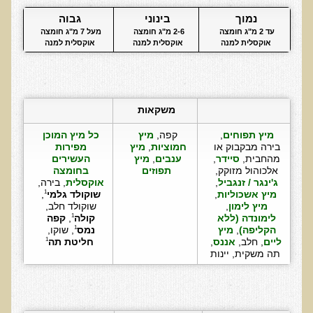
נמוך
בינוני
גבוה
בדיקות מעבדה פונקציונאליות
עד 2 מ"ג חומצה 
2-6 מ"ג חומצה 
מעל 7 מ"ג חומצה 
אוקסלית למנה
אוקסלית למנה
אוקסלית למנה
בדיקת סריקה - חומצות אורגניות בשתן
בדיקת שתן לאיתור הצטברות של מתכות כבדות
בדיקת צואה לאיתור מתכות כבדות
משקאות
בדיקה מקיפה לתפקוד מערכת העיכול
מיץ תפוחים
, 
קפה, 
מיץ 
כל מיץ המוכן 
בדיקות לרגישויות לחלבונים
בירה מבקבוק או 
חמוציות
, 
מיץ 
מפירות 
מהחבית, 
סיידר
, 
ענבים
, 
מיץ 
העשירים 
AMAS - בדיקת דם לאיתור מוקדם של סרטן
אלכוהול מזוקק, 
תפוזים
בחומצה 
ג'ינגר / זנגביל
, 
אוקסלית
, בירה, 
מידע מקצועי לרופאים ומטפלים על בדיקת ה-AMAS
מיץ אשכוליות
, 
שוקולד גלמי
, 
1
מיץ לימון
, 
שוקולד חלב, 
ספרות מדעית - בדיקת AMAS
לימונדה (ללא 
קולה
, 
קפה 
1
הקליפה)
, 
מיץ 
נמס
, שוקו, 
1
בדיקת AMAS - מידע למטופל
ליים
, חלב, 
אננס
, 
חליטת תה
1
תה משקית, יינות
פאנל קרדיו-ווסקולרי - לבריאות מערכת כלי הדם והלב
בדיקת שיער לאיתור מחסור במינרלים
בדיקות גנטיות