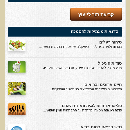
המזון: תרופה או מניעה
קביעת תור לייעוץ
רכישת סדנת המזון: תרופה או מניעה
מתכות רעילות
סדנאות מעמיקות להסמכה
רכישת סדנת מתכות רעילות
טיהור רעלים
שאלות ותשובות מסדנת מתכות רעילות
בסדנה נלמד כיצד לטהר כימיקלים שהצטברו ברקמות במשך...
האבחון הקליני והטיפול בבעיות של חילוף חומרים
שאלות ותשובות מסדנת חילוף חומרים
סודות העיכול
מסע מרתק להכרת מערכת העיכול, אבריה, תאיה ותפקידיה....
רכישת סדנת האבחון הקליני והטיפול בבעיות של חילוף חומרים
מחלות כלי דם ולב
חיים ארוכים ובריאים
האלמנטים העיקריים המשפיעים על תהליך ההזדקנות...
רכישת סדנת מחלות כלי דם ולב
הקרינה והשדות האלקטרומגנטיים
פליאו-אנתרופולוגיה ותזונת האדם
רכישת סדנת הקרינה והשדות האלקטרומגנטיים
סדנה ראשונה מסוגה ומרתקת על התפתחות המין האנושי....
מערכת התריס
נפש בריאה במוח בריא
רכישת סדנת בלוטת התריס ומערכת התריס