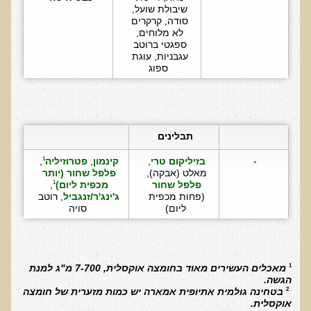
חקר יוחסין חוצה דורות MTTG
שיבולת שועל, 
סודה, קרקרים 
דיטוקסיפיקציה של הנפש EMDR
לא מלוחים, 
ספגטי ברוטב 
EMDR BSP MTTG
עגבניות, עוגת 
ספוג
הארגון הישראלי לרפואת שיניים פונקציונאלית
תסמונת הנוירון הוקסי
מחקרים וספרות מדעית
תבלינים
רפואת שיניים ללא כספית ואמלגם
-
בזיליקום טרי
, 
קינמון
, 
פטרוזיליה
, 
1
מאלט (אבקה), 
פלפל שחור (יותר 
גולשים ממליצים
פלפל שחור
מכפית ליום)
, 
1
(פחות מכפית 
ג'ינג'ר/זנגביל
, רוטב 
צור קשר
ליום)
סויה
הסמכה
סדנאות מעמיקות להסמכה
 מאכלים העשירים מאוד בחומצה אוקסלית, 7-700 מ"ג למנת 
1
הגשה. 
טיהור רעלים
 בטחינה גולמית אתיופית אמארה יש כמות מזערית של חומצה 
2
אוקסלית.