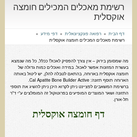
שאלונים רפואיים פונקציונאליים
רשימת מאכלים המכילים חומצה
טופס קבלה לייעוץ קליני
אוקסלית
טופס הרשמה לקבלת ייעוץ / טיפול + טופס פרטי בריאות
דף הבית
»
רפואה פונקציונאלית
»
דפי מידע
»
היסטוריה כרונולוגית
רשימת מאכלים המכילים חומצה אוקסלית
שאלון DASS
שאלון Identi-T Stress Assesment
מה שמסומן בירוק – אין צורך להפסיק לאכול! ככלל, כל מה שנמצא
שאלון נוירוביהוויוראלי
בעשרת המזונות אפשר לאכול. במידה ואוכלים כמות גדולה של
חומצה אוקסלית בארוחה, בהתאם לטבלה להלן, יש ליטול באותה
שאלון מערכת התריס
הארוחה תוסף תזונה: Cal Apatite Bone Builder Active.
שאלון אלרגיות למזון
ברשימת המשאבים לפציינט ניתן לקרוא היכן ניתן להשיג את תוספי
התזונה ושאר המוצרים המופיעים בפרוטוקול זה המומלצים ע"י ד"ר
בדיקת טמפרטורה
תל-אורן.
שאלון אוטואימוני
דף חומצה אוקסלית
שאלון קנדידה
שאלון סימפטומים של קרינת רדיו
פרוטוקולים רפואיים