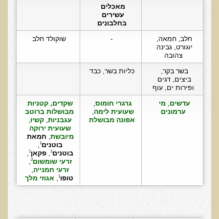
מאכלים 
בדיקות לאבחון מחסורים וסיכונים
עשירים 
בחלבונים
בדיקת צואה לאיתור מוקדם של סרטן המעי הגס M2PK
חלב, חמאה, 
-
שוקולד חלב
בדיקת דם קליפורד לרגישויות לחומרים דנטאליים
יוגורט, גבינה 
צהובה
בדיקות למחסורים תזונתיים, בדיקות ויטמינים
בשר בקר, 
כליות בשר, כבד
בדיקות לקזיאו-מורפינים וגלוטיאו-מורפינים
ביצים, דגים 
ופירות ים, עוף
שאלות ותשובות למעבדה
עדשים
, 
מי 
גרגרי חומוס
, 
שקדים, קטניות 
דפי מידע
ערמונים
שעועית לימה
, 
מבושלות ברוטב 
אפונה מבושלת
עגבניות
, 
קשיו
, 
שעועית ירוקה 
רשימת משאבים לפציינט
מיובשת
, 
חמאת 
רשימת תוצרת מרוססת
בוטנים
, 
1
בוטנים
, 
פקאן
, 
1
1
רשימת מאכלים המכילים חומצה אוקסלית
זרעי שומשום
, 
2
זרעי חמנייה
, 
דף כספית
טופו
, 
אגוזי מלך
1
רשימת מאכלים המכילים היסטמין
עשרת המזונות