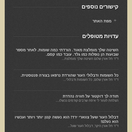
קישורים נוספים
הגיל והתרגיל
האמת על החלבונים
מפת האתר
מהי רפואה פונקציונאלית
עדויות מטופלים
מיתוס הדיאטה
הרפואה הפונקציונאלית מול הרפואה הממסדית
השיטה שלך מומלצת מאוד. הורדתי כמה שומות. לאחר מספר
שבועות הן נופלות כמו גלד. עובד כמו קסם.
גנטיקה ותזונה - מה משפיע על מה?
ד"ר תל-אורן שלום השיטה שלך מומלצת...
בדיקות מעבדה לרגישות לגלוטן
כל השומות ודבלולי העור שהורדת נרפאו בצורה פנטסטית.
איך ומדוע נוצרו נגעי העור שלנו?
ד"ר תל-אורן שלום, כל השומות ודבלולי...
קליניקות עור להסרת נגעי עור
פאנל עימות בין מומחים - מזון מהחי כן או לא?
תודה לך דוקטור על חוויה נהדרת
הצלחת לעזור לי איפה שרבים קודמים נכשלו....
טעויות, שגיאות ומיתוסים בתנועת הרו-פוד
מיתוסים בתנועת המזון ההוליסטי
דבלול העור שעל צווארי ירד! הוא נעשה קטן יותר ויותר ועכשיו
הוא נעלם!
הרצאות מוקלטות באנגלית
ד"ר תל-אורן היקר, דבלול העור שעל...