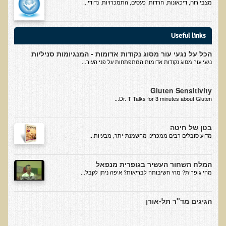
מצבי רוח, דיכאונות, חרדות, כעסים, התמכרויות, נדודי...
אוכלי כל, צמחונים או טבעונים
רכישת סדנת אוכלי כל, צמחונים או טבעונים
Useful links
מערכת החיסון
הכל על נגעי עור מסוג נקודות אדומות - המנגיומות סניליות
נגעי עור מסוג נקודות אדומות המתפתחות על פני העור...
וידאו סדנת מערכת החיסון
כל האמת על שמנים ושומנים
Gluten Sensitivity
רכישת סדנת כל האמת על שמנים ושומנים
Dr. T Talks for 3 minutes about Gluten...
מדיטציה
בטן של חיטה
רכישת סדנת מדיטציה
​מדוע סובלים רבים ממכרינו מהשמנת-יתר, מבעיות...
וידאו מדיטציה - כל החלקים
המלח השחור העשיר בגופרית מנפאל
וידאו מדיטציה - חלק 1 - הסבר כללי
מהי גופרית? מהי חשיבותה לבריאות? איפה ניתן לקבל...
טבעונות הלכה למעשה
רכישת סדנת טבעונות הלכה למעשה
הגיגים מד"ר תל-אורן
הרצאות ואירועים