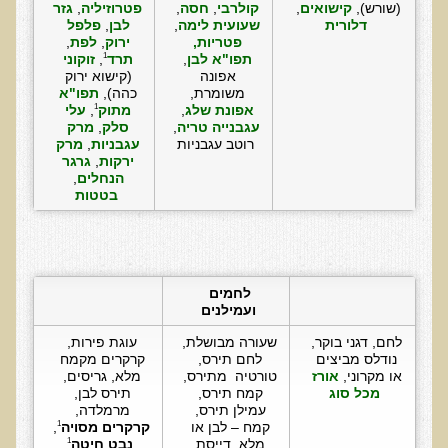
(שורש), 
קישואים
, 
קולרבי
, 
חסה
, 
פטרוזיליה
, 
גזר 
הצוות שלנו
דלורית
שעועית
לימה
, 
לבן
, 
פלפל 
פטריות, 
ירוק
, 
לפת
, 
ענבל ליבסקי, Bsc, ND
תפו"א לבן
, 
תרד
, 
זוקוני
1
אפונה 
(קישוא ירוק 
ד"ר גבריאל שמלוב MD
משומרת, 
כהה), 
תפו"א 
אפונת שלג
, 
מתוק
, 
עלי 
1
ד"ר עדיאל תל-אורן
עגבנייה טריה
, 
סלק
, 
מרק 
רוטב עגבניות
עגבניות
, 
מרק 
ד"ר שולמית לוריא (MD)
ירקות
, 
גרגר 
הנחלים
, 
איפה נמצא ד"ר תל-אורן
בטטות
אקופוליטן רשת בינ"ל לבריאות האדם והסביבה
מיהו ד"ר עדיאל תל-אורן
לחמים 
הארגון למזעור החשיפה האלקטרומגנטית
ועמילנים
לחם, דגני בוקר, 
שעורה מבושלת, 
עוגת פירות, 
מרפ"י - המרכז לרפואה פונקציונאלית בישראל
נודלס מביצים 
לחם תירס, 
קרקרים מקמח 
או מקרוני, 
אורז 
טורטיה  מתירס, 
מלא, גריסים, 
הארגון העולמי לבריאות נפשית פונקציונאלית
מכל סוג
קמח תירס, 
תירס לבן, 
עמילן תירס, 
מרמלדה, 
קמח – לבן או 
קרקרים מסויה
, 
הקלה בדיכאון חמור
1
מלא, דייסת 
נבט חיטה
1