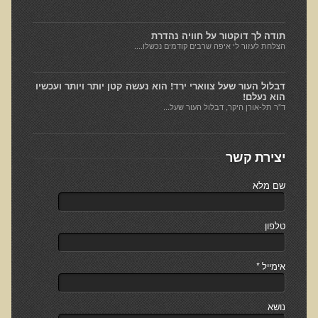
Alkalize and Diet
Anti-Inflammatory Diet
תודה לך דוקטור על חוויה נהדרת
הצלחת לעזור לי איפה שרבים קודמים נכשלו....
Top Foods for Optimal Health, Longevity, & Detoxification
The Truth About Proteins
דבלול העור שעל צווארי ירד! הוא נעשה קטן יותר ויותר ועכשיו
הוא נעלם!
Healthy Living
ד"ר תל-אורן היקר, דבלול העור שעל...
Skin Lecture
Immunogenic Proteins
יצירת קשר
קצרצרים
שם מלא
קליפ נפאל
טלפון
הסבר קצר על ויטמין B12
סטימולנטים (ממריצים)
אימייל
*
האם רק צמחונים וטבעונים צריכים הכוונה תזונתית?
אומגה 3
נושא