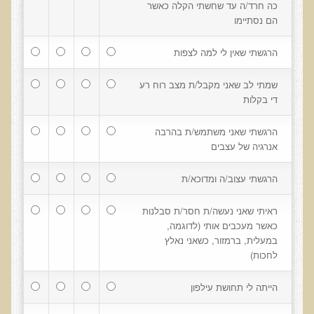
כה חרד/ה עד שחשתי הקלה כאשר
בדיקות לאבחון מחסורים וסיכונים
הם נסתיימו
בדיקת צואה לאיתור מוקדם של סרטן המעי הגס M2PK
הרגשתי שאין לי למה לצפות
בדיקת דם קליפורד לרגישויות לחומרים דנטאליים
שמתי לב שאני מקבל/ת מצב רוח רע
בדיקות למחסורים תזונתיים, בדיקות ויטמינים
די בקלות
בדיקות לקזיאו-מורפינים וגלוטיאו-מורפינים
הרגשתי שאני משתמש/ת בהרבה
שאלות ותשובות למעבדה
אנרגיה של עצבים
דפי מידע
הרגשתי עצוב/ה ומדוכא/ת
רשימת משאבים לפציינט
רשימת תוצרת מרוססת
ראיתי שאני נעשה/ת חסר/ת סבלנות
כאשר מעכבים אותי (לדוגמה,
רשימת מאכלים המכילים חומצה אוקסלית
במעלית, ברמזור, כשאני נאלץ
לחכות)
דף כספית
רשימת מאכלים המכילים היסטמין
הייתה לי תחושת עילפון
עשרת המזונות