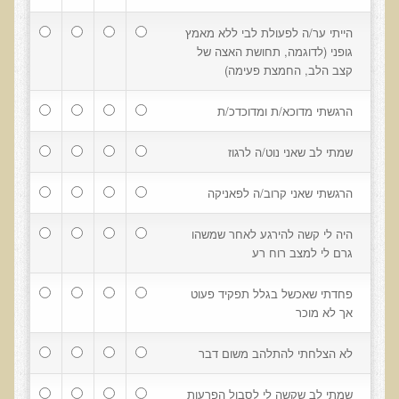
הצוות שלנו
הייתי ער/ה לפעולת לבי ללא מאמץ
ענבל ליבסקי, Bsc, ND
גופני (לדוגמה, תחושת האצה של
קצב הלב, החמצת פעימה)
ד"ר גבריאל שמלוב MD
ד"ר עדיאל תל-אורן
הרגשתי מדוכא/ת ומדוכדכ/ת
ד"ר שולמית לוריא (MD)
שמתי לב שאני נוט/ה לרגוז
איפה נמצא ד"ר תל-אורן
הרגשתי שאני קרוב/ה לפאניקה
אקופוליטן רשת בינ"ל לבריאות האדם והסביבה
היה לי קשה להירגע לאחר שמשהו
מיהו ד"ר עדיאל תל-אורן
גרם לי למצב רוח רע
הארגון למזעור החשיפה האלקטרומגנטית
פחדתי שאכשל בגלל תפקיד פעוט
מרפ"י - המרכז לרפואה פונקציונאלית בישראל
אך לא מוכר
הארגון העולמי לבריאות נפשית פונקציונאלית
לא הצלחתי להתלהב משום דבר
הקלה בדיכאון חמור
שמתי לב שקשה לי לסבול הפרעות