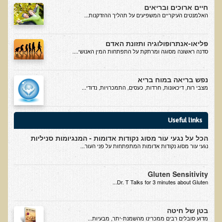
חיים ארוכים ובריאים
אוכלי כל, צמחונים או טבעונים
האלמנטים העיקריים המשפיעים על תהליך ההזדקנות...
רכישת סדנת אוכלי כל, צמחונים או טבעונים
פליאו-אנתרופולוגיה ותזונת האדם
מערכת החיסון
סדנה ראשונה מסוגה ומרתקת על התפתחות המין האנושי....
וידאו סדנת מערכת החיסון
נפש בריאה במוח בריא
כל האמת על שמנים ושומנים
מצבי רוח, דיכאונות, חרדות, כעסים, התמכרויות, נדודי...
רכישת סדנת כל האמת על שמנים ושומנים
מדיטציה
Useful links
רכישת סדנת מדיטציה
הכל על נגעי עור מסוג נקודות אדומות - המנגיומות סניליות
וידאו מדיטציה - כל החלקים
נגעי עור מסוג נקודות אדומות המתפתחות על פני העור...
וידאו מדיטציה - חלק 1 - הסבר כללי
Gluten Sensitivity
טבעונות הלכה למעשה
Dr. T Talks for 3 minutes about Gluten...
רכישת סדנת טבעונות הלכה למעשה
בטן של חיטה
הרצאות ואירועים
​מדוע סובלים רבים ממכרינו מהשמנת-יתר, מבעיות...