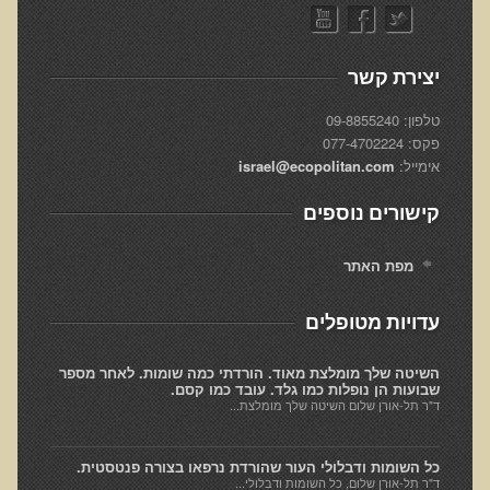
הגיל והתרגיל
האמת על החלבונים
יצירת קשר
מהי רפואה פונקציונאלית
טלפון: 09-8855240
מיתוס הדיאטה
פקס: 077-4702224
אימייל:
israel@ecopolitan.com
הרפואה הפונקציונאלית מול הרפואה הממסדית
גנטיקה ותזונה - מה משפיע על מה?
קישורים נוספים
בדיקות מעבדה לרגישות לגלוטן
מפת האתר
איך ומדוע נוצרו נגעי העור שלנו?
קליניקות עור להסרת נגעי עור
עדויות מטופלים
פאנל עימות בין מומחים - מזון מהחי כן או לא?
השיטה שלך מומלצת מאוד. הורדתי כמה שומות. לאחר מספר
שבועות הן נופלות כמו גלד. עובד כמו קסם.
טעויות, שגיאות ומיתוסים בתנועת הרו-פוד
ד"ר תל-אורן שלום השיטה שלך מומלצת...
מיתוסים בתנועת המזון ההוליסטי
הרצאות מוקלטות באנגלית
כל השומות ודבלולי העור שהורדת נרפאו בצורה פנטסטית.
ד"ר תל-אורן שלום, כל השומות ודבלולי...