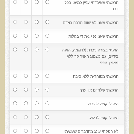
הרגשתי שאיבדתי עניין כמעט בכל
עדויות מטופלים
דבר
תודה לך דוקטור על חוויה נהדרת
הרגשתי שאני לא שווה הרבה כאדם
אדם ורופא שנותן לי אלטרנטיבה אחרת ממה שהרופאים שפגשתי נתנו
לי
הרגשתי שאני נפגע/ת די בקלות
ירדתי ל- 2 מגנזיום גליצינייט ליום ולא לקחתי את הלית'נייז כבר חודש
הזעתי בצורה ניכרת (לדוגמה, הזעה
​תודה לך עדיאל על הפגישה היום. מאד שמחתי על האווירה האופטימית
בידיים) גם כשמזג האויר קר ללא
מאמץ גופני
עצוב נורא לחשוב שכל כך הרבה אנשים מאמינים שכימותרפיה היא
התקווה היחידה כאשר מאובחנים עם סרטן
הרגשתי מפוחד/ת ללא סיבה
אנחנו מאושרים מאוד שביצענו ואת הבדיקה וממליצים בחום לכל מי
שסובל לעשות אותה.
הרגשתי שלחיים אין ערך
הבריאות של כל המשפחה השתפרה
היה לי קשה להירגע
אסירי תודה לך על השבת הבריאות שלנו
תודה דר' עדיאל שהצלת את חיי!
היה לי קושי לבלוע
אודות
לא הפקתי עונג מהדברים שעשיתי