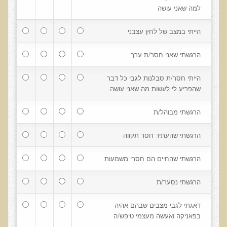
חקר יוחסין חוצה דורות MTTG
למה שאני עושה
דיטוקסיפיקציה של הנפש EMDR
הייתי במצב של לחץ עצבני
EMDR BSP MTTG
הרגשתי שאני חסר/ת ערך
הארגון הישראלי לרפואת שיניים פונקציונאלית
הייתי חסר/ת סבלנות לגבי כל דבר
תסמונת הנוירון הוקסי
שהפריע לי לעשות מה שאני עושה
מחקרים וספרות מדעית
רפואת שיניים ללא כספית ואמלגם
הרגשתי מבוהל/ת
גולשים ממליצים
הרגשתי שהעתיד חסר תקווה
צור קשר
הרגשתי שהחיים הם חסרי משמעות
הסמכה
הרגשתי נסער/ת
סדנאות מעמיקות להסמכה
דאגתי לגבי מצבים שבהם אהיה
טיהור רעלים
בפאניקה ואעשה מעצמי טיפש/ה