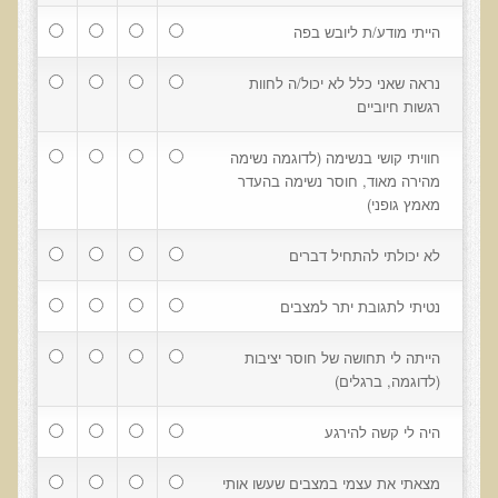
הייתי מודע/ת ליובש בפה
בדיקות מעבדה פונקציונאליות
נראה שאני כלל לא יכול/ה לחוות
בדיקת סריקה - חומצות אורגניות בשתן
רגשות חיוביים
בדיקת שתן לאיתור הצטברות של מתכות כבדות
חוויתי קושי בנשימה (לדוגמה נשימה
בדיקת צואה לאיתור מתכות כבדות
מהירה מאוד, חוסר נשימה בהעדר
בדיקה מקיפה לתפקוד מערכת העיכול
מאמץ גופני)
בדיקות לרגישויות לחלבונים
לא יכולתי להתחיל דברים
AMAS - בדיקת דם לאיתור מוקדם של סרטן
נטיתי לתגובת יתר למצבים
מידע מקצועי לרופאים ומטפלים על בדיקת ה-AMAS
ספרות מדעית - בדיקת AMAS
הייתה לי תחושה של חוסר יציבות
(לדוגמה, ברגלים)
בדיקת AMAS - מידע למטופל
פאנל קרדיו-ווסקולרי - לבריאות מערכת כלי הדם והלב
היה לי קשה להירגע
בדיקת שיער לאיתור מחסור במינרלים
מצאתי את עצמי במצבים שעשו אותי
בדיקות גנטיות