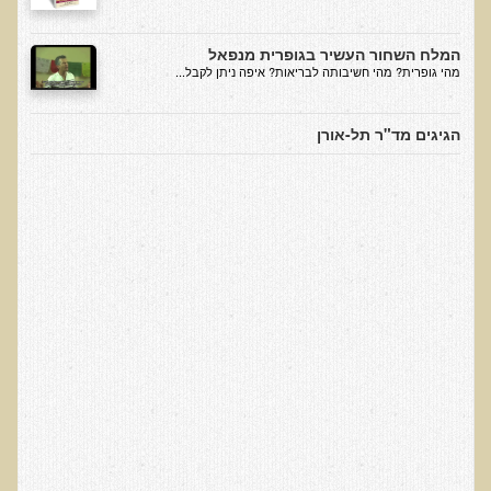
סדנה בנושא: התא ובריאותך
המלח השחור העשיר בגופרית מנפאל
הרצאות ואירועים קרובים
מהי גופרית? מהי חשיבותה לבריאות? איפה ניתן לקבל...
חבקו את השמש! הרצאת זום
הגיגים מד"ר תל-אורן
מפגש קולנועי עם דר' עדיאל תל-אורן
כנס אוכלים בריא 8
כנס בריאות העור, השיער והציפורניים - והקשר העמוק לבריאות הגוף
הפנימי והמח
הרצאה: תבוסת הסרטן - מהפכת הגילוי המוקדם
סדנת הבריאות המינית, הסקס והפוריות עם ד"ר עדיאל תל-אורן
הרצאה: סודות האפיגנטיקה
עידן המחלות האוטו-אימוניות - מינקות ועד בגרות
הרצאות מוקלטות בעברית
תנועה תקינה במפרקים