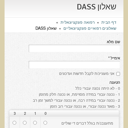
שאלונים רפואיים פונקציונאליים
שאלון DASS
טופס קבלה לייעוץ קליני
דף הבית
»
רפואה פונקציונאלית
»
טופס הרשמה לקבלת ייעוץ / טיפול + טופס פרטי בריאות
שאלונים רפואיים פונקציונאליים
»
שאלון DASS
היסטוריה כרונולוגית
שם מלא
שאלון DASS
שאלון Identi-T Stress Assesment
אימייל
*
שאלון נוירוביהוויוראלי
שאלון מערכת התריס
אני מעוניינ/ת לקבל חדשות ועדכונים
שאלון אלרגיות למזון
הטענה
0 - לא היתה נכונה עבורי כלל
בדיקת טמפרטורה
1 - נכונה עבורי במידה מסויימת, או נכונה חלק מהזמן
שאלון אוטואימוני
2 - נכונה עבורי במידה רבה, או נכונה עבורי למשך זמן רב
3 - מאוד נכונה עבורי, או נכונה עבורי רוב הזמן
שאלון קנדידה
3
2
1
0
שאלון סימפטומים של קרינת רדיו
מתעצבנ/ת בגלל דברים די שוליים
פרוטוקולים רפואיים