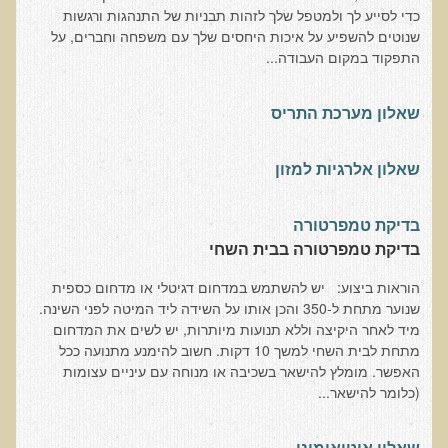
כדי לסייע לך ולמטפל שלך לזהות תבניות של התנהגות ורגשות
בדיקות לאבחון מחסורים וסיכונים
שנוטים להשפיע על איכות היחסים שלך עם משפחה וחברים, על
התפקוד במקום העבודה...
בדיקת צואה לאיתור מוקדם של סרטן המעי הגס M2PK
בדיקת דם קליפורד לרגישויות לחומרים דנטאליים
שאלון מערכת התריס
בדיקות למחסורים תזונתיים, בדיקות ויטמינים
בדיקות לקזיאו-מורפינים וגלוטיאו-מורפינים
שאלון אלרגיות למזון
שאלות ותשובות למעבדה
דפי מידע
בדיקת טמפרטורה
בדיקת טמפרטורה בבית השחי
רשימת משאבים לפציינט
הוראות ביצוע: יש להשתמש במדחום דגיטלי או מדחום כספית
רשימת תוצרת מרוססת
שנוער מתחת ל-350 והכן אותו על השידה ליד המיטה לפני השינה.
מיד לאחר היקיצה וללא תנועות מיותרות, יש לשים את המדחום
רשימת מאכלים המכילים חומצה אוקסלית
מתחת לבית השחי למשך 10 דקות. חשוב להימנע מתנועה ככל
דף כספית
האפשר. מומלץ להישאר בשכיבה או מנוחה עם עיניים עצומות
(כלומר להישאר...
רשימת מאכלים המכילים היסטמין
עשרת המזונות