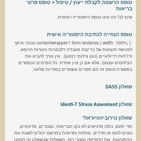
טופס הרשמה לקבלת ייעוץ / טיפול + טופס פרטי
בריאות
בדיקות מעבדה פונקציונאליות
שים לב! זהו אינו טופס היסטוריה רפואית.
בדיקת סריקה - חומצות אורגניות בשתן
טופס הנחייה לכתיבת היסטוריה אישית
בדיקת שתן לאיתור הצטברות של מתכות כבדות
.contentwrapper1 form textarea { width: 100%; } הבא/י איתך
בדיקת צואה לאיתור מתכות כבדות
לפגישה תוצאות של בדיקות מעבדה רלבנטיות והערות הרופא,
בדיקה מקיפה לתפקוד מערכת העיכול
ודו"חות רדיולוגיים (כגון צילומי רנטגן). אין צורך להביא את
הצילומים עצמם, אלא אם כן צוין אחרת. כל הפרטים הנמסרים
בדיקות לרגישויות לחלבונים
במסגרת טופס זה הם חסויים ונשמרים בסודיות מלאה.
AMAS - בדיקת דם לאיתור מוקדם של סרטן
מידע מקצועי לרופאים ומטפלים על בדיקת ה-AMAS
שאלון DASS
ספרות מדעית - בדיקת AMAS
שאלון Identi-T Stress Assesment
בדיקת AMAS - מידע למטופל
פאנל קרדיו-ווסקולרי - לבריאות מערכת כלי הדם והלב
שאלון נוירוביהוויוראלי
מדי פעם, כולנו מרגישים לא בקו הבריאות, עצבניים, מדוכאים,
בדיקת שיער לאיתור מחסור במינרלים
נוטים לרגוז או חרדים. מחלות ותרופות במרשם יכולים לשנות את
בדיקות גנטיות
ההתנהגות, את התפיסה ומצבי רוח. השאלות שבשאלון זה תוכננו