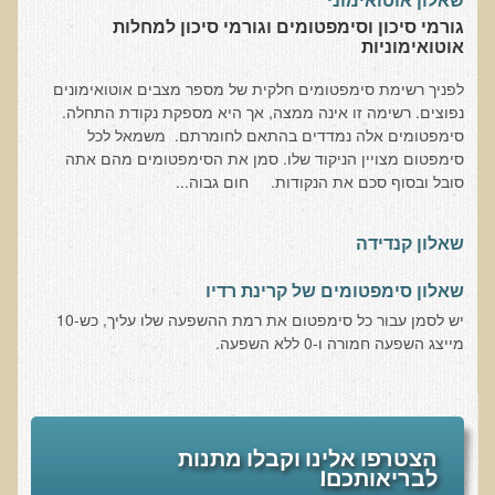
שאלון אוטואימוני
עדויות מטופלים
​גורמי סיכון וסימפטומים וגורמי סיכון למחלות
אוטואימוניות
תודה לך דוקטור על חוויה נהדרת
לפניך רשימת סימפטומים חלקית של מספר מצבים אוטואימונים
אדם ורופא שנותן לי אלטרנטיבה אחרת ממה שהרופאים שפגשתי נתנו
נפוצים. רשימה זו אינה ממצה, אך היא מספקת נקודת התחלה.
לי
סימפטומים אלה נמדדים בהתאם לחומרתם. משמאל לכל
ירדתי ל- 2 מגנזיום גליצינייט ליום ולא לקחתי את הלית'נייז כבר חודש
סימפטום מצויין הניקוד שלו. סמן את הסימפטומים מהם אתה
סובל ובסוף סכם את הנקודות. חום גבוה...
​תודה לך עדיאל על הפגישה היום. מאד שמחתי על האווירה האופטימית
עצוב נורא לחשוב שכל כך הרבה אנשים מאמינים שכימותרפיה היא
שאלון קנדידה
התקווה היחידה כאשר מאובחנים עם סרטן
אנחנו מאושרים מאוד שביצענו ואת הבדיקה וממליצים בחום לכל מי
שאלון סימפטומים של קרינת רדיו
שסובל לעשות אותה.
יש לסמן עבור כל סימפטום את רמת ההשפעה שלו עליך, כש-10
מייצג השפעה חמורה ו-0 ללא השפעה.
הבריאות של כל המשפחה השתפרה
אסירי תודה לך על השבת הבריאות שלנו
תודה דר' עדיאל שהצלת את חיי!
הצטרפו אלינו וקבלו מתנות
אודות
לבריאותכם!