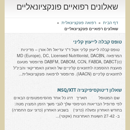
שאלונים רפואיים פונקציונאליים
שאלונים רפואיים פונקציונאליים
טופס קבלה לייעוץ קליני
דף הבית
»
רפואה פונקציונאלית
»
טופס הרשמה לקבלת ייעוץ / טיפול + טופס פרטי בריאות
שאלונים רפואיים פונקציונאליים
היסטוריה כרונולוגית
טופס קבלה לייעוץ קליני
שאלון DASS
טופס קבלה לייעוץ קליני אצל ד"ר עדיאל תל-אורן – מדיניות
שאלון Identi-T Stress Assesment
המרפאה MD (Europe), DC, Licensed Nutritionist, DACBN,
DABFM, DABOM, CCN, FABDA, DABCT(c) פרופסור מטעם
שאלון נוירוביהוויוראלי
מועצת ההסמכה לתזונאים קליניים של הארגון האמריקאי והבינ"ל
שאלון מערכת התריס
לתזונאים קליניים (IAACN). פרופסור לרפואה פונקציונאלית...
שאלון אלרגיות למזון
שאלון דיטוקסיפיקציה MSQ/XTT
בדיקת טמפרטורה
שם המטופל ‮ ‬תאריך‮ דרג כל אחד מהסימפטומים הבאים
שאלון אוטואימוני
לפי פרופיל הבריאות הטיפוסי שלך לגבי משך הזמן המצוין מטה: ‮
שאלון קנדידה
‬בחודש האחרון ומעלה‮ (‬כרוני‮) ‬בשבוע האחרון‮ (‬כרוני עם החמרה‮)
‬ב-‮ ‬24-72‮ ‬השעות האחרונות‮ (‬אקוטי‮)...
שאלון סימפטומים של קרינת רדיו
פרוטוקולים רפואיים