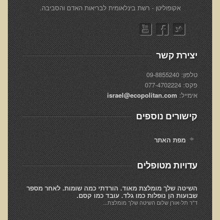
​אקופוליטן - רשת בינלאומית לבריאות האדם והסביבה.
אוכלי כל, צמחונים או טבעונים
רכישת סדנת אוכלי כל, צמחונים או טבעונים
מערכת החיסון
יצירת קשר
וידאו סדנת מערכת החיסון
טלפון: 09-8855240
כל האמת על שמנים ושומנים
פקס: 077-4702224
רכישת סדנת כל האמת על שמנים ושומנים
אימייל:
israel@ecopolitan.com
מדיטציה
קישורים נוספים
רכישת סדנת מדיטציה
מפת האתר
וידאו מדיטציה - כל החלקים
וידאו מדיטציה - חלק 1 - הסבר כללי
עדויות מטופלים
טבעונות הלכה למעשה
השיטה שלך מומלצת מאוד. הורדתי כמה שומות. לאחר מספר
רכישת סדנת טבעונות הלכה למעשה
שבועות הן נופלות כמו גלד. עובד כמו קסם.
ד"ר תל-אורן שלום השיטה שלך מומלצת...
הרצאות ואירועים