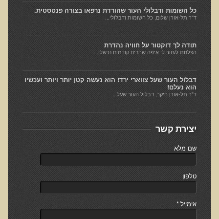
סדנה בנושא: התא ובריאותך
כל השומות ודבלולי העור שהורדת נרפאו בצורה פנטסטית.
ד"ר תל-אורן שלום, כל השומות ודבלולי...
הרצאות ואירועים קרובים
תודה לך דוקטור על חוויה נהדרת
חבקו את השמש! הרצאת זום
הצלחת לעזור לי איפה שרבים קודמים נכשלו....
מפגש קולנועי עם דר' עדיאל תל-אורן
דבלול העור שעל צווארי ירד! הוא נעשה קטן יותר ויותר ועכשיו
כנס אוכלים בריא 8
הוא נעלם!
ד"ר תל-אורן היקר, דבלול העור שעל...
כנס בריאות העור, השיער והציפורניים - והקשר העמוק לבריאות הגוף
הפנימי והמח
הרצאה: תבוסת הסרטן - מהפכת הגילוי המוקדם
יצירת קשר
סדנת הבריאות המינית, הסקס והפוריות עם ד"ר עדיאל תל-אורן
שם מלא
הרצאה: סודות האפיגנטיקה
עידן המחלות האוטו-אימוניות - מינקות ועד בגרות
טלפון
הרצאות מוקלטות בעברית
אימייל
*
תנועה תקינה במפרקים