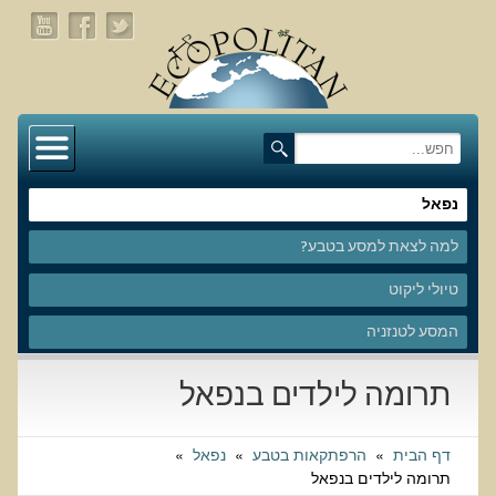
דף הבית
תעלומת שומן הדולפינים: מה גילינו כששתי קבוצות
זהות התבגרו… הפוך?
נפאל
למה לצאת למסע בטבע?
בדיקת חוסרים ומתכות כבדות Socheck
טיולי ליקוט
הרצאה ב 28/11/25 טיפים מפתיעים ופשוטים לבריאות
איתנה ואריכות-ימים
המסע לטנזניה
רפואה פונקציונאלית
תרומה לילדים בנפאל
מצבים קליניים ספציפיים
דף הבית
»
הרפתקאות בטבע
»
נפאל
»
מהי רפואה פונקציונאלית טבעית?
תרומה לילדים בנפאל