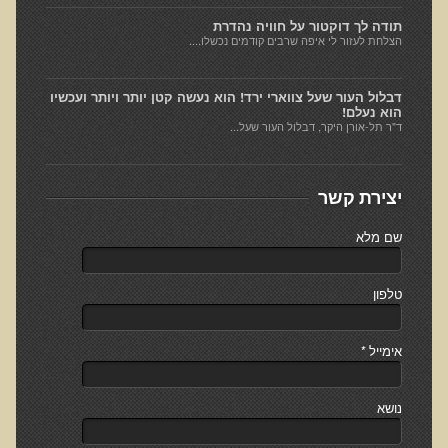
תודה לך דוקטור על חוויה נהדרת
רכישת סדנת טיהור רעלים
הצלחת לעזור לי איפה שרבים קודמים נכשלו....
תגובות ממשתתפי סדנת טיהור רעלים
סודות העיכול
דבלול העור שעל צווארי ירד! הוא נעשה קטן יותר ויותר ועכשיו
הוא נעלם!
שאלות ותשובות מסדנת סודות העיכול
ד"ר תל-אורן היקר, דבלול העור שעל...
רכישת סדנת סודות העיכול
חיים ארוכים ובריאים
יצירת קשר
רכישת סדנת חיים ארוכים ובריאים
שם מלא
שאלות ותשובות מסדנת חיים ארוכים ובריאים
פליאו-אנתרופולוגיה ותזונת האדם
טלפון
רכישת סדנת פליאו-אנתרופולוגיה ותזונת האדם
אימייל
*
נפש בריאה במוח בריא
שאלות ותשובות מסדנת נפש בריאה במוח בריא
נושא
רכישת סדנת נפש בריאה במוח בריא