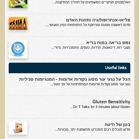
האלמנטים העיקריים המשפיעים על תהליך ההזדקנות...
בדיקות לאבחון מחסורים וסיכונים
בדיקת צואה לאיתור מוקדם של סרטן המעי הגס M2PK
פליאו-אנתרופולוגיה ותזונת האדם
סדנה ראשונה מסוגה ומרתקת על התפתחות המין האנושי....
בדיקת דם קליפורד לרגישויות לחומרים דנטאליים
בדיקות למחסורים תזונתיים, בדיקות ויטמינים
נפש בריאה במוח בריא
בדיקות לקזיאו-מורפינים וגלוטיאו-מורפינים
מצבי רוח, דיכאונות, חרדות, כעסים, התמכרויות, נדודי...
שאלות ותשובות למעבדה
Useful links
דפי מידע
הכל על נגעי עור מסוג נקודות אדומות - המנגיומות סניליות
רשימת משאבים לפציינט
נגעי עור מסוג נקודות אדומות המתפתחות על פני העור...
רשימת תוצרת מרוססת
רשימת מאכלים המכילים חומצה אוקסלית
Gluten Sensitivity
Dr. T Talks for 3 minutes about Gluten...
דף כספית
רשימת מאכלים המכילים היסטמין
בטן של חיטה
​מדוע סובלים רבים ממכרינו מהשמנת-יתר, מבעיות...
עשרת המזונות