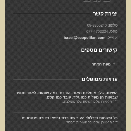
חקר יוחסין חוצה דורות MTTG
דיטוקסיפיקציה של הנפש EMDR
יצירת קשר
EMDR BSP MTTG
טלפון: 09-8855240
פקס: 077-4702224
הארגון הישראלי לרפואת שיניים פונקציונאלית
אימייל:
israel@ecopolitan.com
תסמונת הנוירון הוקסי
קישורים נוספים
מחקרים וספרות מדעית
רפואת שיניים ללא כספית ואמלגם
מפת האתר
גולשים ממליצים
עדויות מטופלים
צור קשר
השיטה שלך מומלצת מאוד. הורדתי כמה שומות. לאחר מספר
הסמכה
שבועות הן נופלות כמו גלד. עובד כמו קסם.
ד"ר תל-אורן שלום השיטה שלך מומלצת...
סדנאות מעמיקות להסמכה
כל השומות ודבלולי העור שהורדת נרפאו בצורה פנטסטית.
טיהור רעלים
ד"ר תל-אורן שלום, כל השומות ודבלולי...
שאלות ותשובות מסדנת טיהור רעלים