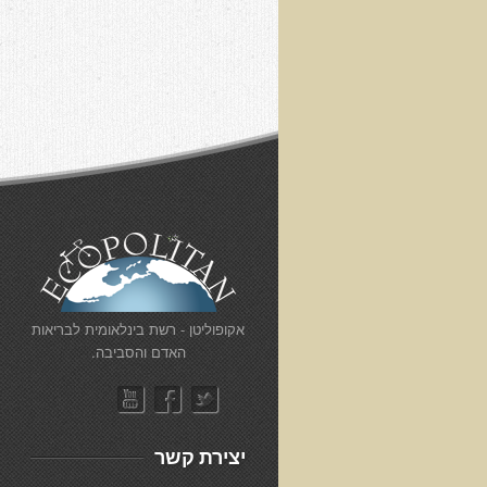
​אקופוליטן - רשת בינלאומית לבריאות
האדם והסביבה.
יצירת קשר