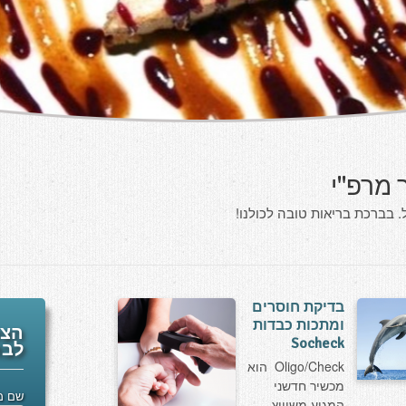
 מרפ"י
 בברכת בריאות טובה לכולנו!
בדיקת חוסרים
ומתכות כבדות
הצט
Socheck
לבר
Oligo/Check הוא
מכשיר חדשני
שם מ
המגיע משוויץ,