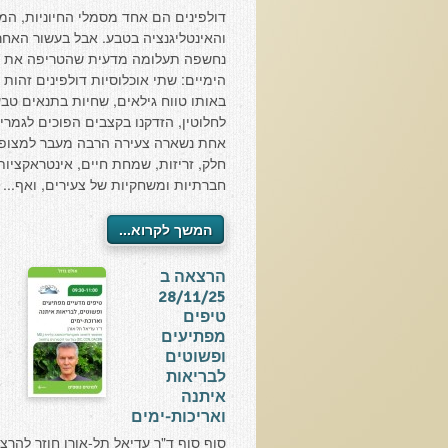
דולפינים הם אחד מסמלי החיוניות, המ
והאינטליגנציה בטבע. אבל בעשור האחרו
נחשפה תעלומה מדעית שהטריפה את ה
הימיים: שתי אוכלוסיות דולפינים זהות 
באותו טווח גילאים, שחיות בתנאים טבע
לחלוטין, הזדקנו בקצבים הפוכים לגמרי.
אחת נשארה צעירה הרבה מעבר למצופה
חלק, זריזות, שמחת חיים, אינטראקציות
חברתיות ומשחקיות של צעירים, ואף...
המשך לקרוא...
הרצאה ב
28/11/25
טיפים
מפתיעים
ופשוטים
לבריאות
איתנה
ואריכות-ימים
סוף סוף ד"ר עדיאל תל-אורן חוזר להרצו