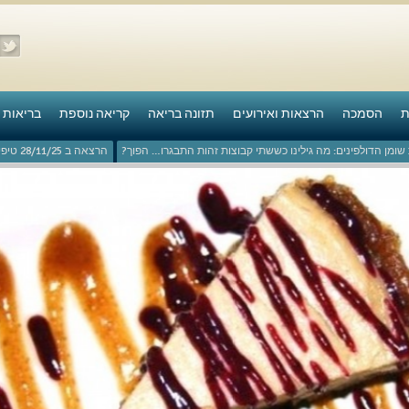
ת
הסמכה
הרצאות ואירועים
תזונה בריאה
קריאה נוספת
בריאות 
ומן הדולפינים: מה גילינו כששתי קבוצות זהות התבגרו… הפוך?
הרצאה ב 28/11/25 טיפים מפתיעים ופשוטים לבריאות איתנה ואריכות-ימים