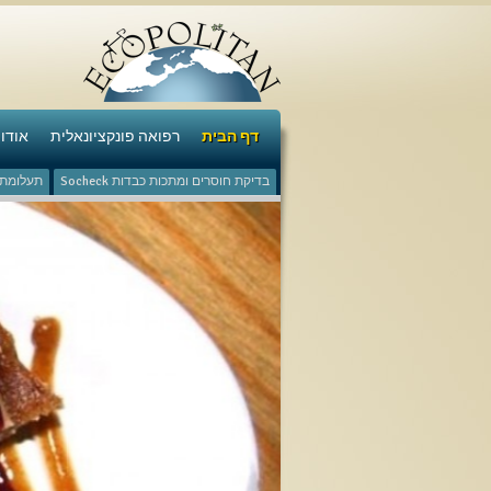
דף הבית
רפואה פונקציונאלית
אודו
בדיקת חוסרים ומתכות כבדות Socheck
תעלומת ש