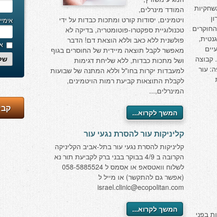
שחקיות
המודד מינרלים,
ן
ויטמינים, יסודות קורט ומתכות כבדות על ידי
אימיי
חוקרים
טכנולוגיית ספקטרו-פוטומטריה, בדיקה לא
גנטית,
פולשנית ללא כאב וללא הוצאת דם! הדבר
אנ
יים
מאפשר לקבל תוצאה מיידית של החוסרים בגוף
 קבוצה
ושל מתכות כבדות, ללא שליחת דגימות
של
: עור
למעבדות יקרות בחו"ל וללא המתנה של שבועות
לקבלת התוצאות קביעת רמות הויטמינים,
המינרלים,...
קבי
המשך לקרוא...
קליניקות עור להסרת נגעי עור
קליניקות להסרת נגעי עור בתל-אביב הקליניקה
הקרובה ב 4/9 בבוקר בבני ברק לקביעת תור נא
לשלוח וואטסאפ או אסמס ל 058-5885524
(אפשר גם להתקשר) או מייל ל
israel.clinic@ecopolitan.com
המשך לקרוא...
ת בפני