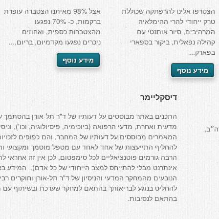
הצטרפו אלינו להרפתקה שכוללת
אצל 98% מאיתנו הצטברה עופרת
טרק ייחודי להרי ההימלאיה
ברקמות, כ- 70% נפגעו
המרהיבים, סיור אותנטי עם
מהצטברות כספית, ואחוזים
קהילה נפאלית, ביקור בספארי
ניכרים נפגעו מקדמיום, בריום,...
בפארק...
מידע נוסף
מידע נוסף
דיסקליימר
התכנים באתר מבוססים על דעותיו של ד"ר תל-אורן בהסתמך ע
מדעית ואחרת, מדעי הרפואה (ביוכימיה, פיסיולוגיה, וכו'), וניס
ה״ב,
המאמרים מבוססים על דעותיו של המחבר, והם כפופים לזכויות
להחליף התייעצות של אחד לאחד עם מטפל מוסמך ומקצועי והוא
הרבה גורמים פוטנציאליים לכל סימפטום, לכן אין זה אחראי ל
אינתרנט מבלי להתייחס למצב הייחודי של כל אדם). המידע בא
הנובעים מהמחקר המדעי והניסיון של ד"ר תל-אורן וחוקרים רב
להחליט בנוגע לבריאותך בהתאם למחקר שערכת ובשיתוף עם מט
בהתאם לנסיבות.