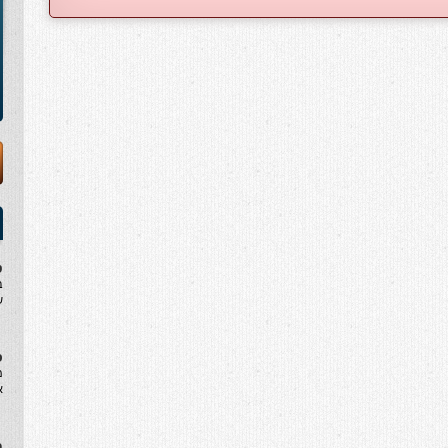
ט
ב
ש
ס
מ
א
ח