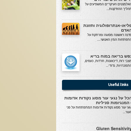
אלמנטים העיקריים המשפיעים על
הליך ההזדקנות...
ליאו-אנתרופולוגיה ותזונת
אדם
דנה ראשונה מסוגה ומרתקת על
תפתחות המין האנושי....
פש בריאה במוח בריא
צבי רוח, דיכאונות, חרדות, כעסים,
תמכרויות, נדודי...
Useful links
כל על נגעי עור מסוג נקודות אדומות
 המנגיומות סניליות
געי עור מסוג נקודות אדומות המתפתחות על פני
עור...
Gluten Sensitivit