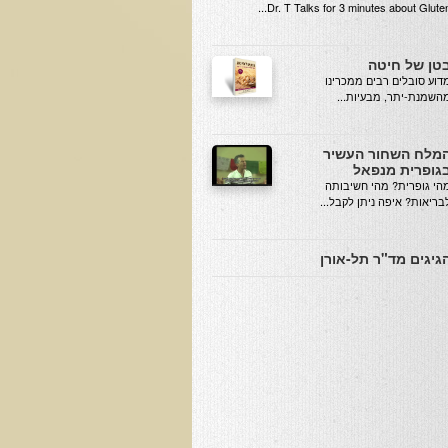
Dr. T Talks for 3 minutes about Gluten..
טן של חיטה
מדוע סובלים רבים ממכרינו
השמנת-יתר, מבעיות...
מלח השחור העשיר
גופרית מנפאל
הי גופרית? מהי חשיבותה
בריאות? איפה ניתן לקבל...
גיגים מד"ר תל-אורן