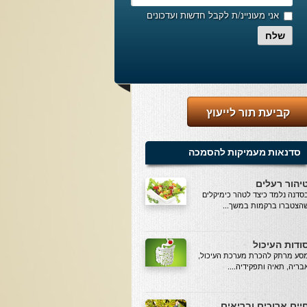
אני מעוניינ/ת לקבל חדשות ועדכונים
שלח
קביעת תור לייעוץ
סדנאות מעמיקות להסמכה
יהור רעלים
סדנה נלמד כיצד לטהר כימיקלים
הצטברו ברקמות במשך...
ודות העיכול
סע מרתק להכרת מערכת העיכול,
בריה, תאיה ותפקידיה....
יים ארוכים ובריאים