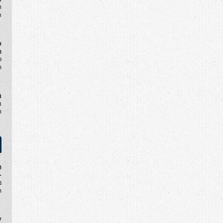
ה
ת
פ
ה
ס
ה
נ
מ
ה
ה
-
נ
ה
y