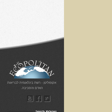
​אקופוליטן - רשת בינלאומית לבריאות
האדם והסביבה.