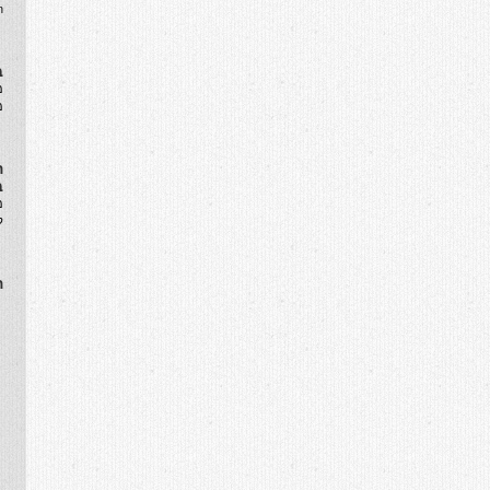
.
ב
​
מ
ה
ב
מ
ל
ה