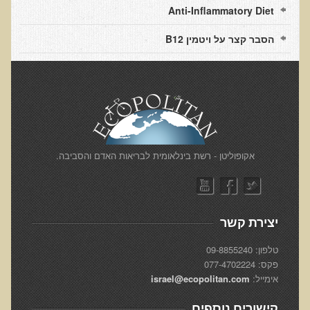
הצוות שלנו
Anti-Inflammatory Diet
ענבל ליבסקי, Bsc, ND
הסבר קצר על ויטמין B12
ד"ר גבריאל שמלוב MD
ד"ר עדיאל תל-אורן
ד"ר שולמית לוריא (MD)
איפה נמצא ד"ר תל-אורן
אקופוליטן רשת בינ"ל לבריאות האדם והסביבה
​אקופוליטן - רשת בינלאומית לבריאות האדם והסביבה.
מיהו ד"ר עדיאל תל-אורן
הארגון למזעור החשיפה האלקטרומגנטית
יצירת קשר
מרפ"י - המרכז לרפואה פונקציונאלית בישראל
טלפון: 09-8855240
פקס: 077-4702224
הארגון העולמי לבריאות נפשית פונקציונאלית
אימייל:
israel@ecopolitan.com
הקלה בדיכאון חמור
קישורים נוספים