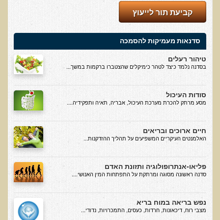
קביעת תור לייעוץ
בדיקות מעבדה פונקציונאליות
בדיקת סריקה - חומצות אורגניות בשתן
סדנאות מעמיקות להסמכה
בדיקת שתן לאיתור הצטברות של מתכות כבדות
טיהור רעלים
בסדנה נלמד כיצד לטהר כימיקלים שהצטברו ברקמות במשך...
בדיקת צואה לאיתור מתכות כבדות
בדיקה מקיפה לתפקוד מערכת העיכול
סודות העיכול
בדיקות לרגישויות לחלבונים
מסע מרתק להכרת מערכת העיכול, אבריה, תאיה ותפקידיה....
AMAS - בדיקת דם לאיתור מוקדם של סרטן
חיים ארוכים ובריאים
מידע מקצועי לרופאים ומטפלים על בדיקת ה-AMAS
האלמנטים העיקריים המשפיעים על תהליך ההזדקנות...
ספרות מדעית - בדיקת AMAS
בדיקת AMAS - מידע למטופל
פליאו-אנתרופולוגיה ותזונת האדם
סדנה ראשונה מסוגה ומרתקת על התפתחות המין האנושי....
פאנל קרדיו-ווסקולרי - לבריאות מערכת כלי הדם והלב
בדיקת שיער לאיתור מחסור במינרלים
נפש בריאה במוח בריא
מצבי רוח, דיכאונות, חרדות, כעסים, התמכרויות, נדודי...
בדיקות גנטיות