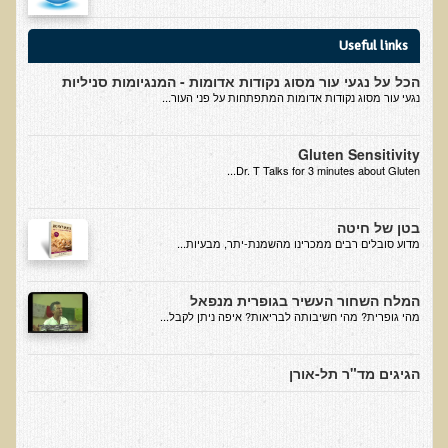
בדיקות לאבחון מחסורים וסיכונים
Useful links
בדיקת צואה לאיתור מוקדם של סרטן המעי הגס M2PK
הכל על נגעי עור מסוג נקודות אדומות - המנגיומות סניליות
בדיקת דם קליפורד לרגישויות לחומרים דנטאליים
נגעי עור מסוג נקודות אדומות המתפתחות על פני העור...
בדיקות למחסורים תזונתיים, בדיקות ויטמינים
בדיקות לקזיאו-מורפינים וגלוטיאו-מורפינים
Gluten Sensitivity
Dr. T Talks for 3 minutes about Gluten...
שאלות ותשובות למעבדה
דפי מידע
בטן של חיטה
​מדוע סובלים רבים ממכרינו מהשמנת-יתר, מבעיות...
רשימת משאבים לפציינט
רשימת תוצרת מרוססת
המלח השחור העשיר בגופרית מנפאל
מהי גופרית? מהי חשיבותה לבריאות? איפה ניתן לקבל...
רשימת מאכלים המכילים חומצה אוקסלית
דף כספית
הגיגים מד"ר תל-אורן
רשימת מאכלים המכילים היסטמין
עשרת המזונות