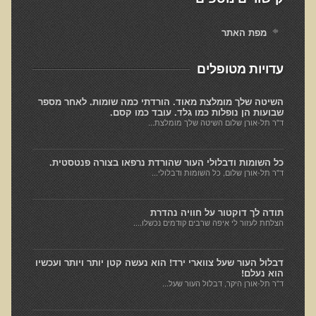
חקר יוחסין חוצה דורות MTTG
דיטוקסיפיקציה של הנפש EMDR
מפת האתר
EMDR BSP MTTG
עדויות מטופלים
הארגון הישראלי לרפואת שיניים פונקציונאלית
השיטה שלך מומלצת מאוד. הורדתי כמה שומות. לאחר מספר
תסמונת הנוירון הוקסי
שבועות הן נופלות כמו גלד. עובד כמו קסם.
ד"ר תל-אורן שלום השיטה שלך מומלצת...
מחקרים וספרות מדעית
רפואת שיניים ללא כספית ואמלגם
כל השומות ודבלולי העור שהורדת נרפאו בצורה פנטסטית.
ד"ר תל-אורן שלום, כל השומות ודבלולי...
גולשים ממליצים
צור קשר
תודה לך דוקטור על חוויה נהדרת
הצלחת לעזור לי איפה שרבים קודמים נכשלו....
הסמכה
סדנאות מעמיקות להסמכה
דבלול העור שעל צווארי ירד! הוא נעשה קטן יותר ויותר ועכשיו
הוא נעלם!
ד"ר תל-אורן היקר, דבלול העור שעל...
טיהור רעלים
שאלות ותשובות מסדנת טיהור רעלים