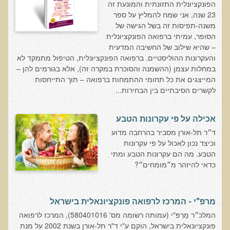
הפונקציונלית התזונתית והמונעת זה
עדויות מטופלים
23 שנה, אני שמח להמליץ על ספר
משנה-תפיסות זה בשל הגישה של
תודה לך דוקטור על חוויה נהדרת
הסופר, עמיתי ברפואה הפונקציונלית
אדם ורופא שנותן לי אלטרנטיבה אחרת ממה שהרופאים שפגשתי נתנו
– שהיא שילוב של החשיבה המדעית
לי
והעקרונות ההוליסטיים. ברפואה הפונקציונלית, הטיפול מתמקד לא
במחלות עצמן (ההשמנה והסוכרת במקרה זה), אלא בגורמים להן –
ירדתי ל- 2 מגנזיום גליצינייט ליום ולא לקחתי את הלית'נייז כבר חודש
המייצגים את כל תחומי ההתמחות ברפואה – תוך התייחסות
​תודה לך עדיאל על הפגישה היום. מאד שמחתי על האווירה האופטימית
לקשרים הסיבתיים בין הבחירות...
עצוב נורא לחשוב שכל כך הרבה אנשים מאמינים שכימותרפיה היא
התקווה היחידה כאשר מאובחנים עם סרטן
אכילה על פי עקרונות הטבע
ד״ר תל-אורן מסביר בהרחבה מדוע
אנחנו מאושרים מאוד שביצענו ואת הבדיקה וממליצים בחום לכל מי
וכיצד נכון לאכול על פי עקרונות
שסובל לעשות אותה.
הטבע. מה הם עקרונות הטבע ומתי
הבריאות של כל המשפחה השתפרה
כדאי להיזהר מ״מומחים״?
אסירי תודה לך על השבת הבריאות שלנו
תודה דר' עדיאל שהצלת את חיי!
מרפ"י - המרכז לרפואה פונקציונאלית בישראל
אודות
המלכ״ר מָרְפִּ"י (עמותה רשומה מס' 580401016), המרכז לרפואה
פונקציונאלית בישראל, הוקם ע"י ד"ר תל-אורן בשנת 2002 על מנת