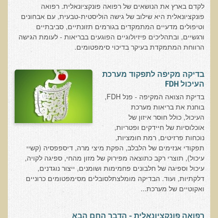
הצוות שלנו
לקדם בארץ את הנושאים של רפואה פונקציונאלית. רפואה
פונקציונאלית היא שילוב של גישה הוליסטית-טבעית, עם אבחונים
ענבל ליבסקי, Bsc, ND
וטיפולים מדעיים המתמקדים בגורמים תזונתיים, סביבתיים
ורגשיים, ובתהליכים פיזיולוגיים הפוגעים בבריאות - לעומת הגישה
ד"ר גבריאל שמלוב MD
הרווחת המתמקדת בעיקר בדיכוי סימפטומים.
ד"ר עדיאל תל-אורן
ד"ר שולמית לוריא (MD)
בדיקה מקיפה לתפקוד מערכת
העיכול FDH
איפה נמצא ד"ר תל-אורן
בדיקת הצואה המקיפה - פנל FDH,
בוחנת את בריאות מערכת
אקופוליטן רשת בינ"ל לבריאות האדם והסביבה
העיכול, כולל חוסר איזון של
מיהו ד"ר עדיאל תל-אורן
אוכלוסיות של חיידקים ופטריות,
נוכחות פרזיטים, רמת חומציות,
הארגון למזעור החשיפה האלקטרומגנטית
תפקודי אנזימים של הלבלב, הפקת מיצי מרה, דיספפסיה (קשיי
עיכול), תוצרי רקב כתוצאה מפירוק של מזון מהחי, ספיגה לקויה,
מרפ"י - המרכז לרפואה פונקציונאלית בישראל
עיכול וספיגה של חלבונים פחמימות ושומנים, ייצור נוגדנים,
דלקתיות, ועוד. הבדיקה מומלצתלסובלים מסימפטומים כרוניים
הארגון העולמי לבריאות נפשית פונקציונאלית
ואקוטיים של מערכת...
הקלה בדיכאון חמור
רפואה פונקציונאלית - הדבר החם הבא