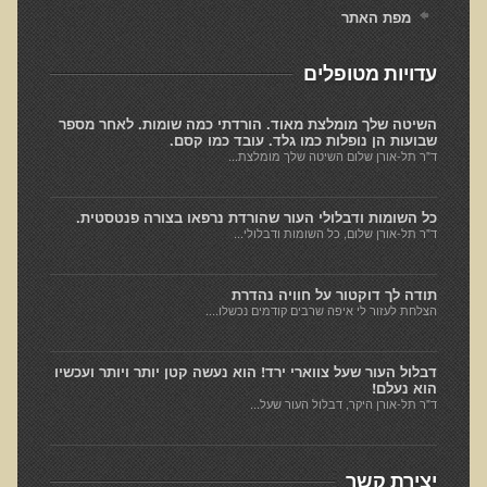
האמת על המזון / The Truth About Your Food
מפת האתר
ד"ר תל-אורן ברדיו
עדויות מטופלים
מערכת העיכול
השיטה שלך מומלצת מאוד. הורדתי כמה שומות. לאחר מספר
נפש בריאה במוח בריא
שבועות הן נופלות כמו גלד. עובד כמו קסם.
ד"ר תל-אורן שלום השיטה שלך מומלצת...
אנטי אייג'ינג
תזונה ובריאות
כל השומות ודבלולי העור שהורדת נרפאו בצורה פנטסטית.
ד"ר תל-אורן שלום, כל השומות ודבלולי...
טיהור רעלים
חיים ארוכים ובריאים
תודה לך דוקטור על חוויה נהדרת
חילוף חומרים
הצלחת לעזור לי איפה שרבים קודמים נכשלו....
אלקטרומגנטיקה
דבלול העור שעל צווארי ירד! הוא נעשה קטן יותר ויותר ועכשיו
מחלות כלי דם ולב
הוא נעלם!
ד"ר תל-אורן היקר, דבלול העור שעל...
מתכות רעילות ורפואת שיניים ביולוגית
תזונה מהחי
יצירת קשר
מערכת התריס