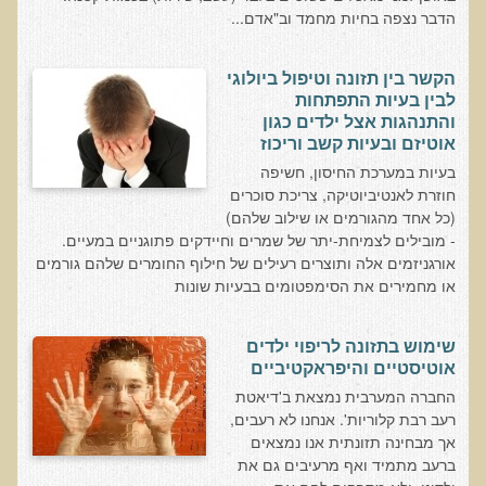
סדנה בנושא: התא ובריאותך
הדבר נצפה בחיות מחמד וב"אדם...
הרצאות ואירועים קרובים
הקשר בין תזונה וטיפול ביולוגי
לבין בעיות התפתחות
חבקו את השמש! הרצאת זום
והתנהגות אצל ילדים כגון
מפגש קולנועי עם דר' עדיאל תל-אורן
אוטיזם ובעיות קשב וריכוז
בעיות במערכת החיסון, חשיפה
כנס אוכלים בריא 8
חוזרת לאנטיביוטיקה, צריכת סוכרים
כנס בריאות העור, השיער והציפורניים - והקשר העמוק לבריאות הגוף
(כל אחד מהגורמים או שילוב שלהם)
הפנימי והמח
- מובילים לצמיחת-יתר של שמרים וחיידקים פתוגניים במעיים.
אורגניזמים אלה ותוצרים רעילים של חילוף החומרים שלהם גורמים
הרצאה: תבוסת הסרטן - מהפכת הגילוי המוקדם
או מחמירים את הסימפטומים בבעיות שונות
סדנת הבריאות המינית, הסקס והפוריות עם ד"ר עדיאל תל-אורן
הרצאה: סודות האפיגנטיקה
שימוש בתזונה לריפוי ילדים
אוטיסטיים והיפראקטיביים
עידן המחלות האוטו-אימוניות - מינקות ועד בגרות
החברה המערבית נמצאת ב'דיאטת
הרצאות מוקלטות בעברית
רעב רבת קלוריות'. אנחנו לא רעבים,
אך מבחינה תזונתית אנו נמצאים
תנועה תקינה במפרקים
ברעב מתמיד ואף מרעיבים גם את