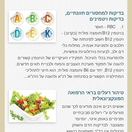
רכישת סדנת טיהור רעלים
בדיקות למחסורים תזונתיים,
תגובות ממשתתפי סדנת טיהור רעלים
בדיקות ויטמינים
1. RBC - חוסר
סודות העיכול
בויטמין B12/חומצה פולית (בקרוב) -
שאלות ותשובות מסדנת סודות העיכול
ויטמין B12 חשוב לסינתזה של
חלבונים ולמניעת אנמיה, מחלות כלי
רכישת סדנת סודות העיכול
דם ולב, לבעיות נוירולוגיות ונפשיות,
חיים ארוכים ובריאים
ולהפרעות בכלי העיכול. תפקידיו העיקריים של הויטמין קשורים
להגנה על תפקוד מערכת העצבים והמוח ולבניית תאים חדשים.
רכישת סדנת חיים ארוכים ובריאים
ויטמין B12, יחד עם B6 וחומצה פולית, הוא חיוני לתהליכי
המתילציה הקשורים בסינתזה של דנ"א ולהגנה על הדנ"א...
שאלות ותשובות מסדנת חיים ארוכים ובריאים
פליאו-אנתרופולוגיה ותזונת האדם
טיהור רעלים בראי הרפואה
רכישת סדנת פליאו-אנתרופולוגיה ותזונת האדם
הפונקציונאלית
נפש בריאה במוח בריא
אנשים רבים אינם מודעים לכך שהם
מורעלים ע"י רעלים סביבתיים
שאלות ותשובות מסדנת נפש בריאה במוח בריא
ופנימיים באופן איטי, יומיומי
ומצטבר. לבדיקות הדם והשתן
רכישת סדנת נפש בריאה במוח בריא
הרגילות אין בד"כ משמעות בנושא