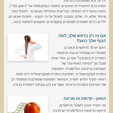
ילדינו, ולא מספקים להם את
עיבוד מזון - כל הסודות
המרכיבים התזונתיים הנחוצים (תזונה המתבססת על "ג'אנק-פוד").
המלח השחור העשיר בגופרית מנפאל
תזונה נכונה היא הבסיס; הבריאות מתחילה מבפנים - לאכול כמה
שיותר מלא, חי, שלם, מונבט. לאכול על-פי הטבע - מזונות אורגניים.
הקשר התזונתי בין דלקת לסוכרת
ילדים רבים חשופים לשומנים מוקשים או מוקשים למחצה (כמו...
כיצד מזונות תמימים הורסים את בריאותנו
כיצד לחיות חיים ארוכים ובריאים
אם זה רק בראש שלך, למה
הגוף שלך כואב?
המזון – תרופה או מניעה
האם יש לך מיחושים וכאבים
טיפול בהפרעות קשב וריכוז, אוטיזם
מסתוריים שמותירים את הרפואה
המודרנית במבוכה? אם כן, אולי אתה
טיהור רעלים בראי הרפואה הפונקציונאלית
סובל מן "המילה האחרונה" של
בריאות המוח
האבחנה ברפואה הוליסטית: תסמונת
גופנית פונקציונאלית. תסמונת גופנית פונקציונאלית היא מונח
תנועת המזון הבריא בשוליים
רפואי מקיף וחדש יחסית, המתאר תסמונת שמורכבת ממספר רב
של הפרעות גופניות כרוניות, אשר אין להן אבחנה רפואית ברורה.
סרטן ובדיקת ה-AMAS
חיסונים ונושאים נוספים
המזון - תרופה או מניעה
הרצאה בנושא ניקוי רעלים
אני תמיד אוהב לשבור מיתוסים,
טבעונות במשפחה
ודווקא ברפואה ההוליסטית יש הרבה