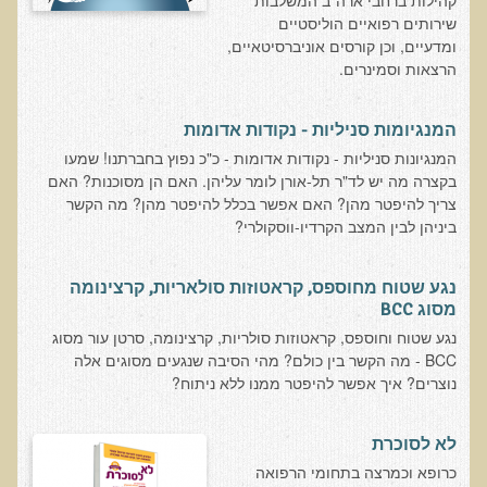
קהילות ברחבי ארה"ב המשלבות
בדיקות לאבחון מחסורים וסיכונים
שירותים רפואיים הוליסטיים
ומדעיים, וכן קורסים אוניברסיטאיים,
בדיקת צואה לאיתור מוקדם של סרטן המעי הגס M2PK
הרצאות וסמינרים.
בדיקת דם קליפורד לרגישויות לחומרים דנטאליים
בדיקות למחסורים תזונתיים, בדיקות ויטמינים
המנגיומות סניליות - נקודות אדומות
המנגיונות סניליות - נקודות אדומות - כ"כ נפוץ בחברתנו! שמעו
בדיקות לקזיאו-מורפינים וגלוטיאו-מורפינים
בקצרה מה יש לד"ר תל-אורן לומר עליהן. האם הן מסוכנות? האם
שאלות ותשובות למעבדה
צריך להיפטר מהן? האם אפשר בכלל להיפטר מהן? מה הקשר
ביניהן לבין המצב הקרדיו-ווסקולרי?
דפי מידע
רשימת משאבים לפציינט
נגע שטוח מחוספס, קראטוזות סולאריות, קרצינומה
מסוג BCC
רשימת תוצרת מרוססת
נגע שטוח וחוספס, קראטוזות סולריות, קרצינומה, סרטן עור מסוג
רשימת מאכלים המכילים חומצה אוקסלית
BCC - מה הקשר בין כולם? מהי הסיבה שנגעים מסוגים אלה
נוצרים? איך אפשר להיפטר ממנו ללא ניתוח?
דף כספית
רשימת מאכלים המכילים היסטמין
לא לסוכרת
עשרת המזונות
כרופא וכמרצה בתחומי הרפואה