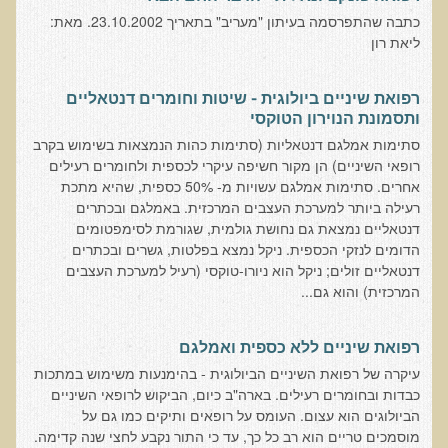
חקר יוחסין חוצה דורות MTTG
כתבה שהתפרסמה בעיתון "מעריב" בתאריך 23.10.2002. מאת:
דיטוקסיפיקציה של הנפש EMDR
ליאת רון
EMDR BSP MTTG
רפואת שיניים ביולוגית - שיטות וחומרים דנטאליים
הארגון הישראלי לרפואת שיניים פונקציונאלית
ותסמונת הנוירון הטוקסי
סתימות אמלגם דנטאליות (סתימות כהות הנמצאות בשימוש בקרב
תסמונת הנוירון הוקסי
רופאי השיניים) הן מקור חשיפה עיקרי לכספית ולחומרים רעילים
מחקרים וספרות מדעית
אחרים. סתימות אמלגם עשויות מ- 50% כספית, שהיא מתכת
רעילה ביותר למערכת העצבים המרכזית. באמלגם ובכתרים
רפואת שיניים ללא כספית ואמלגם
דנטאליים נמצאת גם נחושת גולמית, שגורמת לסימפטומים
גולשים ממליצים
הדומים לנזקי הכספית. ניקל נמצא בפלטות, גשרים ובכתרים
דנטאליים זולים; ניקל הוא ניורו-טוקסי (רעיל למערכת העצבים
צור קשר
המרכזית) והוא גם...
הסמכה
רפואת שיניים ללא כספית ואמלגם
סדנאות מעמיקות להסמכה
עיקרה של רפואת השיניים הביולוגית - בהימנעות משימוש במתכות
כבדות ובחומרים רעילים. בארה"ב כיום, הביקוש לרופאי השיניים
טיהור רעלים
הביולוגים הוא עצום. העומס על רופאים ותיקים כמו גם על
מוסמכים טריים הוא רב כל כך, עד כי התור נקבע לחצי שנה קדימה.
שאלות ותשובות מסדנת טיהור רעלים