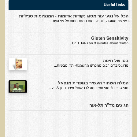
נמשים
Useful links
כבד שומני וקסנטומות
הכל על נגעי עור מסוג נקודות אדומות - המנגיומות סניליות
נגעי עור מסוג נקודות אדומות המתפתחות על פני העור...
מחלות אוטואימוניות ורגישות חיסונית
תזונה ובריאות העור
Gluten Sensitivity
Dr. T Talks for 3 minutes about Gluten...
מערכת החיסון של העור, חשיפה לשמש ומקדמי הגנה מהשמש
קרצינומה מסוג SCC
בטן של חיטה
מלנומה
​מדוע סובלים רבים ממכרינו מהשמנת-יתר, מבעיות...
נגע שטוח מחוספס, קראטוזות סולאריות, קרצינומה מסוג BCC
המלח השחור העשיר בגופרית מנפאל
נולדתי עם הנגע
מהי גופרית? מהי חשיבותה לבריאות? איפה ניתן לקבל...
פרוצדורת המוז
קראטוזות סבוראיות
הגיגים מד"ר תל-אורן
מהו נגע ועל שיטת תל-אורן להורדת נגעי עור
ביופסיה
האם צריך להוריד נגעי עור גם לילדים ותינוקות