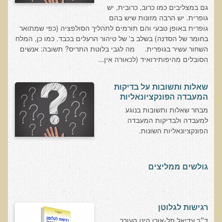
שאלונים רפואיים פונקציונאליים
גם במצליבים כמו כרוב, כרובית, יש
גופרית. יש הרבה מזונות שיש בהם
טופס קבלה לייעוץ קליני
גופרית באופן טבעי והם תורמים לתהליך הסולפציה (כפי שמתואר
טופס הרשמה לקבלת ייעוץ / טיפול + טופס פרטי בריאות
בחומר של הסדנה) בשלב ב' של טיהור הרעלים בכבד. כמו כן, המלח
השחור עשיר בגופרית. מה לגבי בלוטת התריס? תשובה: אנשים
היסטוריה כרונולוגית
הסובלים מהיפותירואיד (לכאורה אין...
שאלון DASS
שאלון Identi-T Stress Assesment
שאלות ותשובות על בדיקות
המעבדה הפונקציונאליות
שאלון נוירוביהוויוראלי
מבחר שאלות ותשובות בנוגע
שאלון מערכת התריס
למעבדה ולבדיקות המעבדה
הפונקציונאליות השונות.
שאלון אלרגיות למזון
בדיקת טמפרטורה
גולשים ממליצים
שאלון אוטואימוני
שאלון קנדידה
שאלון סימפטומים של קרינת רדיו
רגישות לגלוטן
פרוטוקולים רפואיים
ד״ר עדיאל תל-אורן הינו העורך