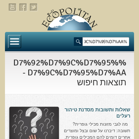
דף הבית
תעלומת שומן הדולפינים: מה גילינו כששתי קבוצות
זהות התבגרו… הפוך?
%D7%92%D7%9C%D7%95%
בדיקת חוסרים ומתכות כבדות Socheck
D7%9C%D7%95%D7%AA -
תוצאות חיפוש
הרצאה ב 28/11/25 טיפים מפתיעים ופשוטים לבריאות
איתנה ואריכות-ימים
רפואה פונקציונאלית
שאלות ותשובות מסדנת טיהור
מצבים קליניים ספציפיים
רעלים
מה לגבי מזונות מכילי גופרית?
מהי רפואה פונקציונאלית טבעית?
תשובה: דיברנו על שום ובצל ומוצרים
אחרים דומים להם המכילים גופרית.