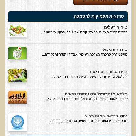
למה חשוב להיות טבעוני בריא?
סדנאות מעמיקות להסמכה
שומן מעופש
טיהור רעלים
חומצה אוקסלית
בסדנה נלמד כיצד לטהר כימיקלים שהצטברו ברקמות במשך...
הנבטה והשרייה
סודות העיכול
צ'יה והמפ
מסע מרתק להכרת מערכת העיכול, אבריה, תאיה ותפקידיה....
שומות ודבלולי עור והקשר להרעלה ומצבים רגשיים
דבלולי עור והקשר למצב ההורמונלי והנוירולוגי
חיים ארוכים ובריאים
האלמנטים העיקריים המשפיעים על תהליך ההזדקנות...
הורמונים ביו זהים
ראיון בנושא הנדסה גנטית
פליאו-אנתרופולוגיה ותזונת האדם
סדנה ראשונה מסוגה ומרתקת על התפתחות המין האנושי....
הדגמות ודוגמאות לנגעי עור שונים
הקשר בין יובש בעור וחרדות לגידולי עור - שתי עדויות מקרה
נפש בריאה במוח בריא
כתמי לידה
מצבי רוח, דיכאונות, חרדות, כעסים, התמכרויות, נדודי...
המנגיומות סניליות - נקודות אדומות