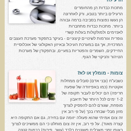
הרעילה
אוכלי כל, צמחונים או טבעונים
מתכות כבדות הן מהחומרים
הרעילים ביותר בטבע, ורק לאחרונה
רכישת סדנת אוכלי כל, צמחונים או טבעונים
הן נעשו נפוצות בסביבה ברמה גבוהה
ביותר. מתכות כבדות מתחברות
מערכת החיסון
לאנזימים ולמולקולות בעלות קשרי
וידאו סדנת מערכת החיסון
גופרית וגורמות לשינויים קיצוניים - בעיקר בתפקוד מערכת העצבים
המרכזית, אך גם במערכת העיכול ובאיזון האקולוגי של אוכלוסיית
כל האמת על שמנים ושומנים
החיידקים, השמרים והפטריות במעיים, ובתפקודן של מערכות
רכישת סדנת כל האמת על שמנים ושומנים
הטיהור והניקוי של הגוף.
מדיטציה
צומות - מומלץ או לא?
רכישת סדנת מדיטציה
כשבע"ח (ובני אדם) סובלים ממחלות
וידאו מדיטציה - כל החלקים
אקוטיות (כמו באפיזודה של שפעת
חריפה) הם יכולים לעבור תקופה של
וידאו מדיטציה - חלק 1 - הסבר כללי
1-2 ימים לכל היותר של תיאבון
טבעונות הלכה למעשה
מופחת, שגורם להם להפסיק לצרוך
מזון מבלי שבחרו בכך (על פי רוב אין
רכישת סדנת טבעונות הלכה למעשה
זה צום אמיתי שהוא פעולה יזומה עם בחירה, גם אם התקופה היא
הרצאות ואירועים
קצרה מאוד). על פי רוב, אין זה צום מוחלט כי הם ממשיכים לצרוך
באופן זמני מאכלים פשוטים בלבד (עשב, פירות) בכמות קטנה.