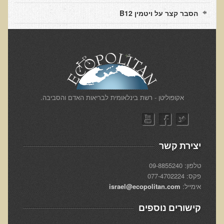
Functional Medicine
הסבר קצר על ויטמין B12
Fat
Diabetes & Raw Food
EM Pollution
Skin Tags and Moles
Dairy
​אקופוליטן - רשת בינלאומית לבריאות האדם והסביבה.
Detoxification
Enzymes
Cancer
יצירת קשר
Vitamin B12
טלפון: 09-8855240
פקס: 077-4702224
Sunspots, Age Spots and 'Liver Spots'
אימייל:
israel@ecopolitan.com
Vitamin D
קישורים נוספים
ADD & Autism