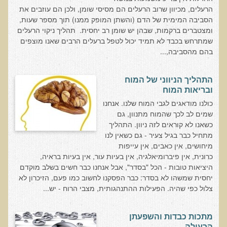
המזון: תרופה או מניעה
הרעלים, מכיוון שרוב הרעלים הם מסיסי שומן, ולכן הם עוזבים את
הסביבה המימית של הדם (והשתן המופק ממנו) תוך מספר שעות,
רכישת סדנת המזון: תרופה או מניעה
ומצטברים ברקמות, שבהן יש שומן רב יחסית. תהליך ניקוי הרעלים
מתכות רעילות
שמתרחש בכבד לא תמיד יכול לטפל ברעלים הרבים שאנו מוצפים
בהם מהסביבה,...
רכישת סדנת מתכות רעילות
שאלות ותשובות מסדנת מתכות רעילות
התהליך הניווני של המוח
האבחון הקליני והטיפול בבעיות של חילוף חומרים
ובריאות המוח
כולנו מודאגים לגבי המוח שלנו. אנחנו
שאלות ותשובות מסדנת חילוף חומרים
שמים לב לכך שהמוח מתנוון, גם
רכישת סדנת האבחון הקליני והטיפול בבעיות של חילוף חומרים
כשאנו לא קוראים לזה ניוון. התהליך
מתחיל כבר בגיל צעיר - גם כשאין לנו
מחלות כלי דם ולב
מיחושים, אין כאבים, אין עייפות
רכישת סדנת מחלות כלי דם ולב
כרונית, אין פיברומיאלגיה, אין בעיות עור, אין בעיות בראיה,
היציאות טובות - הכל "בסדר", אבל אנחנו כבר חשים בשלב מוקדם
הקרינה והשדות האלקטרומגנטיים
יחסית שמשהו לא בסדר: כבר הפסקנו לחשוב כמו פעם, הזיכרון לא
צלול כפי שהיה. הפעילות ההתנהגותית, מצבי הרוח - יש...
רכישת סדנת הקרינה והשדות האלקטרומגנטיים
מערכת התריס
מתכות כבדות והשפעתן
רכישת סדנת בלוטת התריס ומערכת התריס