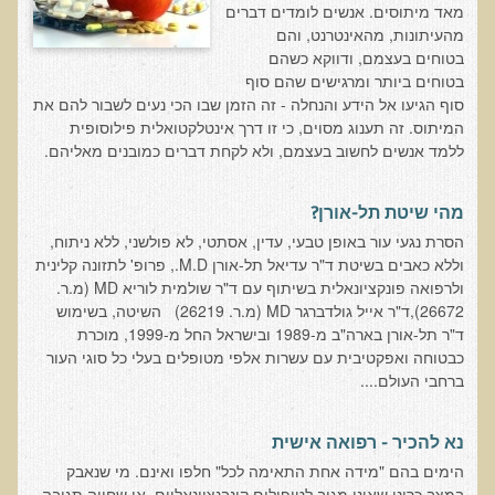
מאד מיתוסים. אנשים לומדים דברים
הגיל והתרגיל
מהעיתונות, מהאינטרנט, והם
בטוחים בעצמם, ודווקא כשהם
האמת על החלבונים
בטוחים ביותר ומרגישים שהם סוף
מהי רפואה פונקציונאלית
סוף הגיעו אל הידע והנחלה - זה הזמן שבו הכי נעים לשבור להם את
המיתוס. זה תענוג מסוים, כי זו דרך אינטלקטואלית פילוסופית
מיתוס הדיאטה
ללמד אנשים לחשוב בעצמם, ולא לקחת דברים כמובנים מאליהם.
הרפואה הפונקציונאלית מול הרפואה הממסדית
גנטיקה ותזונה - מה משפיע על מה?
מהי שיטת תל-אורן?
בדיקות מעבדה לרגישות לגלוטן
הסרת נגעי עור באופן טבעי, עדין, אסתטי, לא פולשני, ללא ניתוח,
וללא כאבים בשיטת ד"ר עדיאל תל-אורן M.D., פרופ' לתזונה קלינית
איך ומדוע נוצרו נגעי העור שלנו?
ולרפואה פונקציונאלית בשיתוף עם ד"ר שולמית לוריא MD (מ.ר.
26672),ד"ר אייל גולדברגר MD (מ.ר. 26219) השיטה, בשימוש
קליניקות עור להסרת נגעי עור
ד"ר תל-אורן בארה"ב מ-1989 ובישראל החל מ-1999, מוכרת
פאנל עימות בין מומחים - מזון מהחי כן או לא?
כבטוחה ואפקטיבית עם עשרות אלפי מטופלים בעלי כל סוגי העור
ברחבי העולם....
טעויות, שגיאות ומיתוסים בתנועת הרו-פוד
מיתוסים בתנועת המזון ההוליסטי
נא להכיר - רפואה אישית
הרצאות מוקלטות באנגלית
הימים בהם "מידה אחת התאימה לכל" חלפו ואינם. מי שנאבק
במצב כרוני שאינו מגיב לטיפולים קונבנציונאליים, או שחווה תגובה