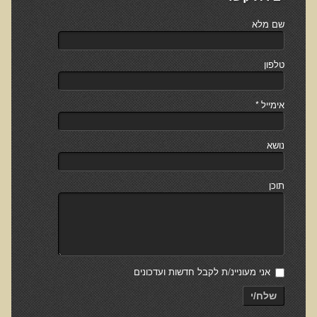
שם מלא
צמחונים, טבעונים או אוכלי כל
ד"ר תל-אורן ב-YouTube
טלפון
תזונה בריאה
אימייל
*
הפסקת ההפלרה
מתכונים בריאים
נושא
קריאה נוספת
תוכן
פוסטים נבחרים מדף הפייסבוק
האם חלב עיזים דינו כחלב פרה?
חומצה אוקסלית
כל מה שרציתם לדעת על מים
אני מעוניינ/ת לקבל חדשות ועדכונים
שמן קוקוס - השמן בריא ביותר!
שלח/י
האם אפשר בכל מצב רפואי לאכול על פי עשרת המזונות