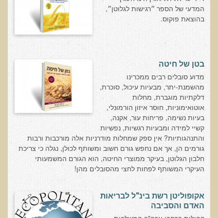
המדעי של הספר ״רגישות לגלוטן״,
בדיקות מעבדה פונקציונאליות
בהוצאת פוקוס.
בדיקת סריקה - חומצות אורגניות בשתן
בדיקת שתן לאיתור הצטברות של מתכות כבדות
בטן של חיטה
בדיקת צואה לאיתור מתכות כבדות
​מדוע סובלים רבים ממכרינו
בדיקה מקיפה לתפקוד מערכת העיכול
מהשמנת-יתר, מבעיות עיכול, סוכרת,
דלקתיות מוגברת, מחלות
בדיקות לרגישויות לחלבונים
אוטואימוניות, חוסר איזון הורמונלי,
AMAS - בדיקת דם לאיתור מוקדם של סרטן
בעיות נשימה, פריחות עור, אקנה,
קשיי למידה ומבעיות רגשיות, נפשיות
מידע מקצועי לרופאים ומטפלים על בדיקת ה-AMAS
והתנהגותיות? אין ספק שמחלות מודרניות אלה מורכבות ורבות
ספרות מדעית - בדיקת AMAS
גורמים הן, אך אם נחפש גורם חשוב ומשותף לכולן, נגלה כי צריכת
חלבון הגלוטן, בעיקר ממוצרי החיטה, הוא הגורם המשמעותי
בדיקת AMAS - מידע למטופל
העיקרי המשותף לפחות לחצי מהסובלים מהן!
פאנל קרדיו-ווסקולרי - לבריאות מערכת כלי הדם והלב
בדיקת שיער לאיתור מחסור במינרלים
אקופוליטן רשת בינ"ל לבריאות
האדם והסביבה
בדיקות גנטיות