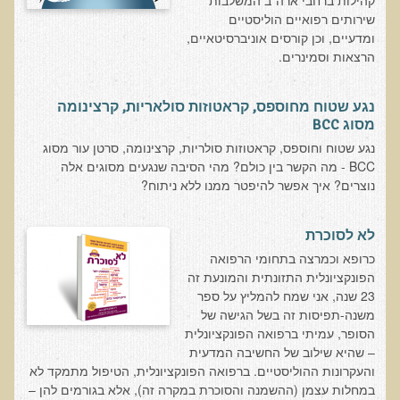
קהילות ברחבי ארה"ב המשלבות
בדיקות לאבחון מחסורים וסיכונים
שירותים רפואיים הוליסטיים
ומדעיים, וכן קורסים אוניברסיטאיים,
בדיקת צואה לאיתור מוקדם של סרטן המעי הגס M2PK
הרצאות וסמינרים.
בדיקת דם קליפורד לרגישויות לחומרים דנטאליים
בדיקות למחסורים תזונתיים, בדיקות ויטמינים
נגע שטוח מחוספס, קראטוזות סולאריות, קרצינומה
מסוג BCC
בדיקות לקזיאו-מורפינים וגלוטיאו-מורפינים
נגע שטוח וחוספס, קראטוזות סולריות, קרצינומה, סרטן עור מסוג
שאלות ותשובות למעבדה
BCC - מה הקשר בין כולם? מהי הסיבה שנגעים מסוגים אלה
נוצרים? איך אפשר להיפטר ממנו ללא ניתוח?
דפי מידע
רשימת משאבים לפציינט
לא לסוכרת
כרופא וכמרצה בתחומי הרפואה
רשימת תוצרת מרוססת
הפונקציונלית התזונתית והמונעת זה
רשימת מאכלים המכילים חומצה אוקסלית
23 שנה, אני שמח להמליץ על ספר
משנה-תפיסות זה בשל הגישה של
דף כספית
הסופר, עמיתי ברפואה הפונקציונלית
רשימת מאכלים המכילים היסטמין
– שהיא שילוב של החשיבה המדעית
והעקרונות ההוליסטיים. ברפואה הפונקציונלית, הטיפול מתמקד לא
עשרת המזונות
במחלות עצמן (ההשמנה והסוכרת במקרה זה), אלא בגורמים להן –