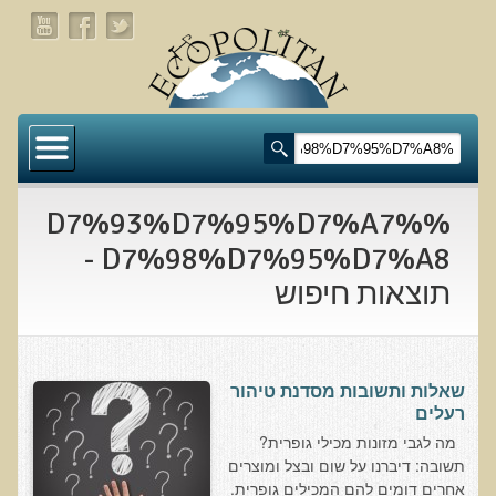
דף הבית
תעלומת שומן הדולפינים: מה גילינו כששתי קבוצות
זהות התבגרו… הפוך?
%D7%93%D7%95%D7%A7%
בדיקת חוסרים ומתכות כבדות Socheck
D7%98%D7%95%D7%A8 -
תוצאות חיפוש
הרצאה ב 28/11/25 טיפים מפתיעים ופשוטים לבריאות
איתנה ואריכות-ימים
רפואה פונקציונאלית
שאלות ותשובות מסדנת טיהור
מצבים קליניים ספציפיים
רעלים
מה לגבי מזונות מכילי גופרית?
מהי רפואה פונקציונאלית טבעית?
תשובה: דיברנו על שום ובצל ומוצרים
אחרים דומים להם המכילים גופרית.