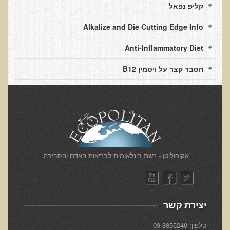
קליפ נפאל
נמשים
כבד שומני וקסנטומות
Alkalize and Die Cutting Edge Info
מחלות אוטואימוניות ורגישות חיסונית
Anti-Inflammatory Diet
תזונה ובריאות העור
הסבר קצר על ויטמין B12
מערכת החיסון של העור, חשיפה לשמש ומקדמי הגנה מהשמש
קרצינומה מסוג SCC
מלנומה
נגע שטוח מחוספס, קראטוזות סולאריות, קרצינומה מסוג BCC
נולדתי עם הנגע
​אקופוליטן - רשת בינלאומית לבריאות האדם והסביבה.
פרוצדורת המוז
קראטוזות סבוראיות
מהו נגע ועל שיטת תל-אורן להורדת נגעי עור
יצירת קשר
ביופסיה
טלפון: 09-8855240
האם צריך להוריד נגעי עור גם לילדים ותינוקות