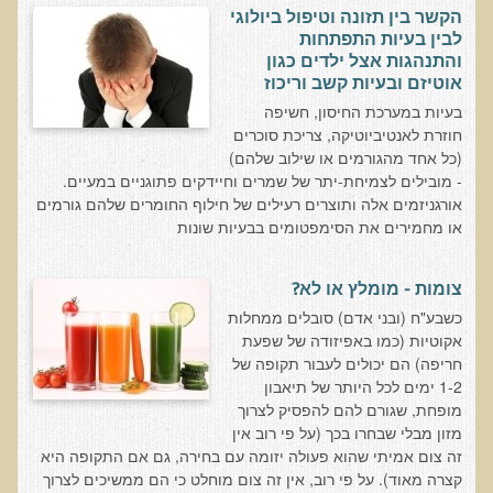
חקר יוחסין חוצה דורות MTTG
הקשר בין תזונה וטיפול ביולוגי
לבין בעיות התפתחות
דיטוקסיפיקציה של הנפש EMDR
והתנהגות אצל ילדים כגון
EMDR BSP MTTG
אוטיזם ובעיות קשב וריכוז
בעיות במערכת החיסון, חשיפה
הארגון הישראלי לרפואת שיניים פונקציונאלית
חוזרת לאנטיביוטיקה, צריכת סוכרים
(כל אחד מהגורמים או שילוב שלהם)
תסמונת הנוירון הוקסי
- מובילים לצמיחת-יתר של שמרים וחיידקים פתוגניים במעיים.
מחקרים וספרות מדעית
אורגניזמים אלה ותוצרים רעילים של חילוף החומרים שלהם גורמים
או מחמירים את הסימפטומים בבעיות שונות
רפואת שיניים ללא כספית ואמלגם
גולשים ממליצים
צומות - מומלץ או לא?
כשבע"ח (ובני אדם) סובלים ממחלות
צור קשר
אקוטיות (כמו באפיזודה של שפעת
חריפה) הם יכולים לעבור תקופה של
הסמכה
1-2 ימים לכל היותר של תיאבון
סדנאות מעמיקות להסמכה
מופחת, שגורם להם להפסיק לצרוך
מזון מבלי שבחרו בכך (על פי רוב אין
טיהור רעלים
זה צום אמיתי שהוא פעולה יזומה עם בחירה, גם אם התקופה היא
קצרה מאוד). על פי רוב, אין זה צום מוחלט כי הם ממשיכים לצרוך
שאלות ותשובות מסדנת טיהור רעלים