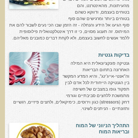
המזון: תרופה או מניעה
מהעיתונות, מהאינטרנט, והם
בטוחים בעצמם, ודווקא כשהם
רכישת סדנת המזון: תרופה או מניעה
בטוחים ביותר ומרגישים שהם סוף
מתכות רעילות
סוף הגיעו אל הידע והנחלה - זה הזמן שבו הכי נעים לשבור להם את
המיתוס. זה תענוג מסוים, כי זו דרך אינטלקטואלית פילוסופית
רכישת סדנת מתכות רעילות
ללמד אנשים לחשוב בעצמם, ולא לקחת דברים כמובנים מאליהם.
שאלות ותשובות מסדנת מתכות רעילות
האבחון הקליני והטיפול בבעיות של חילוף חומרים
בדיקות גנטיות
גנטיקה פונקציונאלית היא המילה
שאלות ותשובות מסדנת חילוף חומרים
האחרונה בתחום הבריאות
רכישת סדנת האבחון הקליני והטיפול בבעיות של חילוף חומרים
וה"אנטי-אייג'ינג", והיא המדע המקשר
בין הגנטיקה הייחודית לכל אדם לבין
מחלות כלי דם ולב
תפקוד גופו במצבים של חשיפה
רכישת סדנת מחלות כלי דם ולב
מתמשכת ללחצים סביבתיים וגורמי
דחק (stressors) כגון וירוסים, כימיקאלים, ולחצים פיזיים, רגשיים
הקרינה והשדות האלקטרומגנטיים
ותזונתיים - הניתנים לשינוי.
רכישת סדנת הקרינה והשדות האלקטרומגנטיים
מערכת התריס
התהליך הניווני של המוח
ובריאות המוח
רכישת סדנת בלוטת התריס ומערכת התריס