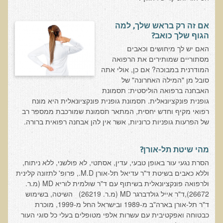
סדנה בנושא: התא ובריאותך
אם זה רק בראש שלך, למה
הרצאות ואירועים קרובים
הגוף שלך כואב?
חבקו את השמש! הרצאת זום
האם יש לך מיחושים וכאבים
מסתוריים שמותירים את הרפואה
מפגש קולנועי עם דר' עדיאל תל-אורן
המודרנית במבוכה? אם כן, אולי אתה
סובל מן "המילה האחרונה" של
כנס אוכלים בריא 8
האבחנה ברפואה הוליסטית: תסמונת
כנס בריאות העור, השיער והציפורניים - והקשר העמוק לבריאות הגוף
גופנית פונקציונאלית. תסמונת גופנית פונקציונאלית היא מונח
הפנימי והמח
רפואי מקיף וחדש יחסית, המתאר תסמונת שמורכבת ממספר רב
של הפרעות גופניות כרוניות, אשר אין להן אבחנה רפואית ברורה.
הרצאה: תבוסת הסרטן - מהפכת הגילוי המוקדם
סדנת הבריאות המינית, הסקס והפוריות עם ד"ר עדיאל תל-אורן
מהי שיטת תל-אורן?
הרצאה: סודות האפיגנטיקה
הסרת נגעי עור באופן טבעי, עדין, אסתטי, לא פולשני, ללא ניתוח,
עידן המחלות האוטו-אימוניות - מינקות ועד בגרות
וללא כאבים בשיטת ד"ר עדיאל תל-אורן M.D., פרופ' לתזונה קלינית
ולרפואה פונקציונאלית בשיתוף עם ד"ר שולמית לוריא MD (מ.ר.
הרצאות מוקלטות בעברית
26672),ד"ר אייל גולדברגר MD (מ.ר. 26219) השיטה, בשימוש
ד"ר תל-אורן בארה"ב מ-1989 ובישראל החל מ-1999, מוכרת
תנועה תקינה במפרקים
כבטוחה ואפקטיבית עם עשרות אלפי מטופלים בעלי כל סוגי העור