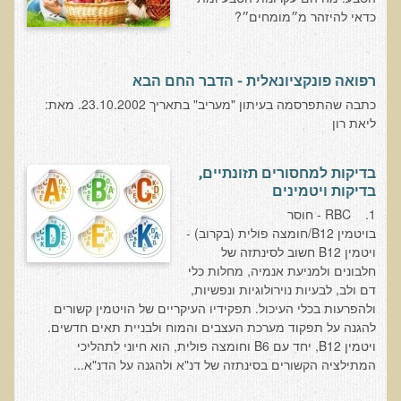
הצוות שלנו
כדאי להיזהר מ״מומחים״?
ענבל ליבסקי, Bsc, ND
ד"ר גבריאל שמלוב MD
רפואה פונקציונאלית - הדבר החם הבא
ד"ר עדיאל תל-אורן
כתבה שהתפרסמה בעיתון "מעריב" בתאריך 23.10.2002. מאת:
ליאת רון
ד"ר שולמית לוריא (MD)
איפה נמצא ד"ר תל-אורן
בדיקות למחסורים תזונתיים,
בדיקות ויטמינים
אקופוליטן רשת בינ"ל לבריאות האדם והסביבה
1. RBC - חוסר
בויטמין B12/חומצה פולית (בקרוב) -
מיהו ד"ר עדיאל תל-אורן
ויטמין B12 חשוב לסינתזה של
חלבונים ולמניעת אנמיה, מחלות כלי
הארגון למזעור החשיפה האלקטרומגנטית
דם ולב, לבעיות נוירולוגיות ונפשיות,
מרפ"י - המרכז לרפואה פונקציונאלית בישראל
ולהפרעות בכלי העיכול. תפקידיו העיקריים של הויטמין קשורים
להגנה על תפקוד מערכת העצבים והמוח ולבניית תאים חדשים.
הארגון העולמי לבריאות נפשית פונקציונאלית
ויטמין B12, יחד עם B6 וחומצה פולית, הוא חיוני לתהליכי
המתילציה הקשורים בסינתזה של דנ"א ולהגנה על הדנ"א...
הקלה בדיכאון חמור