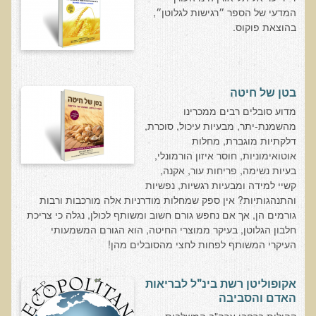
המדעי של הספר ״רגישות לגלוטן״,
בדיקות מעבדה פונקציונאליות
בהוצאת פוקוס.
בדיקת סריקה - חומצות אורגניות בשתן
בדיקת שתן לאיתור הצטברות של מתכות כבדות
בטן של חיטה
בדיקת צואה לאיתור מתכות כבדות
​מדוע סובלים רבים ממכרינו
בדיקה מקיפה לתפקוד מערכת העיכול
מהשמנת-יתר, מבעיות עיכול, סוכרת,
דלקתיות מוגברת, מחלות
בדיקות לרגישויות לחלבונים
אוטואימוניות, חוסר איזון הורמונלי,
AMAS - בדיקת דם לאיתור מוקדם של סרטן
בעיות נשימה, פריחות עור, אקנה,
קשיי למידה ומבעיות רגשיות, נפשיות
מידע מקצועי לרופאים ומטפלים על בדיקת ה-AMAS
והתנהגותיות? אין ספק שמחלות מודרניות אלה מורכבות ורבות
ספרות מדעית - בדיקת AMAS
גורמים הן, אך אם נחפש גורם חשוב ומשותף לכולן, נגלה כי צריכת
חלבון הגלוטן, בעיקר ממוצרי החיטה, הוא הגורם המשמעותי
בדיקת AMAS - מידע למטופל
העיקרי המשותף לפחות לחצי מהסובלים מהן!
פאנל קרדיו-ווסקולרי - לבריאות מערכת כלי הדם והלב
בדיקת שיער לאיתור מחסור במינרלים
אקופוליטן רשת בינ"ל לבריאות
האדם והסביבה
בדיקות גנטיות