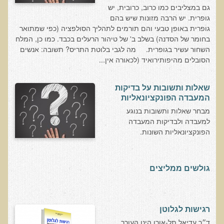
שאלונים רפואיים פונקציונאליים
גם במצליבים כמו כרוב, כרובית, יש
גופרית. יש הרבה מזונות שיש בהם
טופס קבלה לייעוץ קליני
גופרית באופן טבעי והם תורמים לתהליך הסולפציה (כפי שמתואר
טופס הרשמה לקבלת ייעוץ / טיפול + טופס פרטי בריאות
בחומר של הסדנה) בשלב ב' של טיהור הרעלים בכבד. כמו כן, המלח
השחור עשיר בגופרית. מה לגבי בלוטת התריס? תשובה: אנשים
היסטוריה כרונולוגית
הסובלים מהיפותירואיד (לכאורה אין...
שאלון DASS
שאלון Identi-T Stress Assesment
שאלות ותשובות על בדיקות
המעבדה הפונקציונאליות
שאלון נוירוביהוויוראלי
מבחר שאלות ותשובות בנוגע
שאלון מערכת התריס
למעבדה ולבדיקות המעבדה
הפונקציונאליות השונות.
שאלון אלרגיות למזון
בדיקת טמפרטורה
גולשים ממליצים
שאלון אוטואימוני
שאלון קנדידה
שאלון סימפטומים של קרינת רדיו
רגישות לגלוטן
פרוטוקולים רפואיים
ד״ר עדיאל תל-אורן הינו העורך