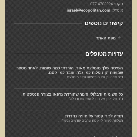
פקס: 077-4702224
סדנאות מעמיקות
אימייל:
israel@ecopolitan.com
Dr. T in 3
קישורים נוספים
Raw Cacao
מפת האתר
Gluten Sensitivity
Green Savouries
עדויות מטופלים
Novadermy - Facial Rejuvination
השיטה שלך מומלצת מאוד. הורדתי כמה שומות. לאחר מספר
שבועות הן נופלות כמו גלד. עובד כמו קסם.
Chronic Fatigue Syndrome
ד"ר תל-אורן שלום השיטה שלך מומלצת...
The Raw Food Diet
Organic Acid Test
כל השומות ודבלולי העור שהורדת נרפאו בצורה פנטסטית.
ד"ר תל-אורן שלום, כל השומות ודבלולי...
Protein
Meat
תודה לך דוקטור על חוויה נהדרת
הצלחת לעזור לי איפה שרבים קודמים נכשלו....
Fibromyalgia
Depression