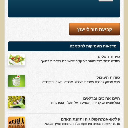
הגיל והתרגיל
האמת על החלבונים
מהי רפואה פונקציונאלית
קביעת תור לייעוץ
מיתוס הדיאטה
הרפואה הפונקציונאלית מול הרפואה הממסדית
סדנאות מעמיקות להסמכה
גנטיקה ותזונה - מה משפיע על מה?
טיהור רעלים
בסדנה נלמד כיצד לטהר כימיקלים שהצטברו ברקמות במשך...
בדיקות מעבדה לרגישות לגלוטן
איך ומדוע נוצרו נגעי העור שלנו?
סודות העיכול
קליניקות עור להסרת נגעי עור
מסע מרתק להכרת מערכת העיכול, אבריה, תאיה ותפקידיה....
פאנל עימות בין מומחים - מזון מהחי כן או לא?
חיים ארוכים ובריאים
טעויות, שגיאות ומיתוסים בתנועת הרו-פוד
האלמנטים העיקריים המשפיעים על תהליך ההזדקנות...
מיתוסים בתנועת המזון ההוליסטי
פליאו-אנתרופולוגיה ותזונת האדם
הרצאות מוקלטות באנגלית
סדנה ראשונה מסוגה ומרתקת על התפתחות המין האנושי....