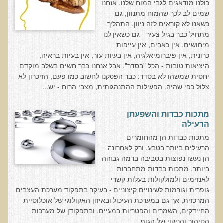
כולנו מודאגים לגבי המוח שלנו. אנחנו
אוכלי כל, צמחונים או טבעונים
שמים לב לכך שהמוח מתנוון, גם
כשאנו לא קוראים לזה ניוון. התהליך
רכישת סדנת אוכלי כל, צמחונים או טבעונים
מתחיל כבר בגיל צעיר - גם כשאין לנו
מיחושים, אין כאבים, אין עייפות
מערכת החיסון
כרונית, אין פיברומיאלגיה, אין בעיות עור, אין בעיות בראיה,
וידאו סדנת מערכת החיסון
היציאות טובות - הכל "בסדר", אבל אנחנו כבר חשים בשלב מוקדם
יחסית שמשהו לא בסדר: כבר הפסקנו לחשוב כמו פעם, הזיכרון לא
כל האמת על שמנים ושומנים
צלול כפי שהיה. הפעילות ההתנהגותית, מצבי הרוח - יש...
רכישת סדנת כל האמת על שמנים ושומנים
מדיטציה
מתכות כבדות והשפעתן
הרעילה
רכישת סדנת מדיטציה
מתכות כבדות הן מהחומרים
וידאו מדיטציה - כל החלקים
הרעילים ביותר בטבע, ורק לאחרונה
הן נעשו נפוצות בסביבה ברמה גבוהה
וידאו מדיטציה - חלק 1 - הסבר כללי
ביותר. מתכות כבדות מתחברות
טבעונות הלכה למעשה
לאנזימים ולמולקולות בעלות קשרי
גופרית וגורמות לשינויים קיצוניים - בעיקר בתפקוד מערכת העצבים
רכישת סדנת טבעונות הלכה למעשה
המרכזית, אך גם במערכת העיכול ובאיזון האקולוגי של אוכלוסיית
הרצאות ואירועים
החיידקים, השמרים והפטריות במעיים, ובתפקודן של מערכות
הטיהור והניקוי של הגוף.