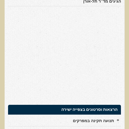
הגיגים מד"ר תל-אורן
למה חשוב להיות טבעוני בריא?
שומן מעופש
חומצה אוקסלית
הנבטה והשרייה
צ'יה והמפ
שומות ודבלולי עור והקשר להרעלה ומצבים רגשיים
דבלולי עור והקשר למצב ההורמונלי והנוירולוגי
הורמונים ביו זהים
ראיון בנושא הנדסה גנטית
הדגמות ודוגמאות לנגעי עור שונים
הקשר בין יובש בעור וחרדות לגידולי עור - שתי עדויות מקרה
הרצאות וסרטונים בצפייה ישירה
כתמי לידה
תנועה תקינה במפרקים
המנגיומות סניליות - נקודות אדומות