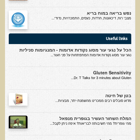
Alkalize and Diet
נפש בריאה במוח בריא
Anti-Inflammatory Diet
מצבי רוח, דיכאונות, חרדות, כעסים, התמכרויות, נדודי...
Top Foods for Optimal Health, Longevity, & Detoxification
The Truth About Proteins
Useful links
Healthy Living
הכל על נגעי עור מסוג נקודות אדומות - המנגיומות סניליות
Skin Lecture
נגעי עור מסוג נקודות אדומות המתפתחות על פני העור...
Immunogenic Proteins
Gluten Sensitivity
קצרצרים
Dr. T Talks for 3 minutes about Gluten...
קליפ נפאל
בטן של חיטה
הסבר קצר על ויטמין B12
​מדוע סובלים רבים ממכרינו מהשמנת-יתר, מבעיות...
סטימולנטים (ממריצים)
המלח השחור העשיר בגופרית מנפאל
האם רק צמחונים וטבעונים צריכים הכוונה תזונתית?
מהי גופרית? מהי חשיבותה לבריאות? איפה ניתן לקבל...
אומגה 3
האם בטבע אכלנו דגנים וקטניות?