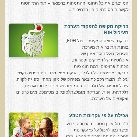
המייצגים את כל תחומי ההתמחות ברפואה – תוך התייחסות
עדויות מטופלים
לקשרים הסיבתיים בין הבחירות...
תודה לך דוקטור על חוויה נהדרת
אדם ורופא שנותן לי אלטרנטיבה אחרת ממה שהרופאים שפגשתי נתנו
בדיקה מקיפה לתפקוד מערכת
לי
העיכול FDH
בדיקת הצואה המקיפה - פנל FDH,
ירדתי ל- 2 מגנזיום גליצינייט ליום ולא לקחתי את הלית'נייז כבר חודש
בוחנת את בריאות מערכת
​תודה לך עדיאל על הפגישה היום. מאד שמחתי על האווירה האופטימית
העיכול, כולל חוסר איזון של
אוכלוסיות של חיידקים ופטריות,
עצוב נורא לחשוב שכל כך הרבה אנשים מאמינים שכימותרפיה היא
נוכחות פרזיטים, רמת חומציות,
התקווה היחידה כאשר מאובחנים עם סרטן
תפקודי אנזימים של הלבלב, הפקת מיצי מרה, דיספפסיה (קשיי
אנחנו מאושרים מאוד שביצענו ואת הבדיקה וממליצים בחום לכל מי
עיכול), תוצרי רקב כתוצאה מפירוק של מזון מהחי, ספיגה לקויה,
שסובל לעשות אותה.
עיכול וספיגה של חלבונים פחמימות ושומנים, ייצור נוגדנים,
דלקתיות, ועוד. הבדיקה מומלצתלסובלים מסימפטומים כרוניים
הבריאות של כל המשפחה השתפרה
ואקוטיים של מערכת...
אסירי תודה לך על השבת הבריאות שלנו
תודה דר' עדיאל שהצלת את חיי!
אכילה על פי עקרונות הטבע
ד״ר תל-אורן מסביר בהרחבה מדוע
אודות
וכיצד נכון לאכול על פי עקרונות
הטבע. מה הם עקרונות הטבע ומתי