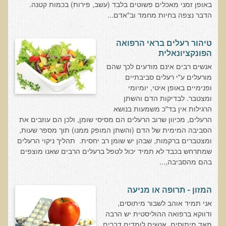
באופן זמני מאכלים פשוטים בלבד (עשב, פירות) בכמות קטנה.
רכישת סדנת טיהור רעלים
הדבר נצפה בחיות מחמד וב"אדם...
תגובות ממשתתפי סדנת טיהור רעלים
טיהור רעלים בראי הרפואה
סודות העיכול
הפונקציונאלית
שאלות ותשובות מסדנת סודות העיכול
אנשים רבים אינם מודעים לכך שהם
מורעלים ע"י רעלים סביבתיים
רכישת סדנת סודות העיכול
ופנימיים באופן איטי, יומיומי
חיים ארוכים ובריאים
ומצטבר. לבדיקות הדם והשתן
הרגילות אין בד"כ משמעות בנושא
רכישת סדנת חיים ארוכים ובריאים
הרעלים, מכיוון שרוב הרעלים הם מסיסי שומן, ולכן הם עוזבים את
הסביבה המימית של הדם (והשתן המופק ממנו) תוך מספר שעות,
שאלות ותשובות מסדנת חיים ארוכים ובריאים
ומצטברים ברקמות, שבהן יש שומן רב יחסית. תהליך ניקוי הרעלים
פליאו-אנתרופולוגיה ותזונת האדם
שמתרחש בכבד לא תמיד יכול לטפל ברעלים הרבים שאנו מוצפים
בהם מהסביבה,...
רכישת סדנת פליאו-אנתרופולוגיה ותזונת האדם
נפש בריאה במוח בריא
המזון - תרופה או מניעה
שאלות ותשובות מסדנת נפש בריאה במוח בריא
אני תמיד אוהב לשבור מיתוסים,
ודווקא ברפואה ההוליסטית יש הרבה
רכישת סדנת נפש בריאה במוח בריא
מאד מיתוסים. אנשים לומדים דברים