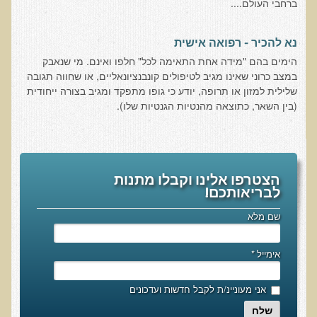
ברחבי העולם....
עיבוד מזון - כל הסודות
המלח השחור העשיר בגופרית מנפאל
נא להכיר - רפואה אישית
הקשר התזונתי בין דלקת לסוכרת
הימים בהם "מידה אחת התאימה לכל" חלפו ואינם. מי שנאבק
כיצד מזונות תמימים הורסים את בריאותנו
במצב כרוני שאינו מגיב לטיפולים קונבנציונאליים, או שחווה תגובה
שלילית למזון או תרופה, יודע כי גופו מתפקד ומגיב בצורה ייחודית
כיצד לחיות חיים ארוכים ובריאים
(בין השאר, כתוצאה מהנטיות הגנטיות שלו).
המזון – תרופה או מניעה
טיפול בהפרעות קשב וריכוז, אוטיזם
טיהור רעלים בראי הרפואה הפונקציונאלית
הצטרפו אלינו וקבלו מתנות
בריאות המוח
לבריאותכם!
תנועת המזון הבריא בשוליים
שם מלא
סרטן ובדיקת ה-AMAS
אימייל
*
חיסונים ונושאים נוספים
הרצאה בנושא ניקוי רעלים
אני מעוניינ/ת לקבל חדשות ועדכונים
טבעונות במשפחה
שלח