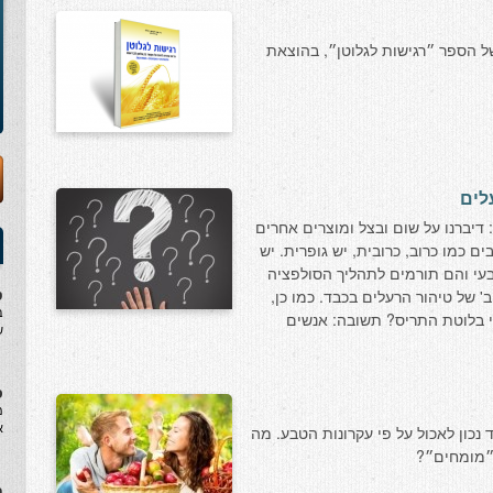
של הספר ״רגישות לגלוטן״, בהוצאת
לים
דיברנו על שום ובצל ומוצרים אחרים
ם כמו כרוב, כרובית, יש גופרית. יש
בעי והם תורמים לתהליך הסולפציה
ט
 של טיהור הרעלים בכבד. כמו כן,
ב
 בלוטת התריס? תשובה: אנשים
ש
ס
מ
א
נכון לאכול על פי עקרונות הטבע. מה
מ״מומחים״?
ח