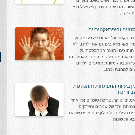
אבל אנחנו כבר חשים בשלב מוקדם
וב כמו פעם, הזיכרון לא צלול כפי
- יש...
סטיים והיפראקטיביים
ת קלוריות'. אנחנו לא רעבים, אך
ד ואף מרעיבים גם את ילדינו, ולא
הנחוצים (תזונה המתבססת על
 הבריאות מתחילה מבפנים - לאכול כמה
י הטבע - מזונות אורגניים. ילדים
ם למחצה (כמו...
בין בעיות התפתחות והתנהגות
 וריכוז
נטיביוטיקה, צריכת סוכרים (כל אחד
צמיחת-יתר של שמרים וחיידקים
צרים רעילים של חילוף החומרים שלהם
עיות שונות