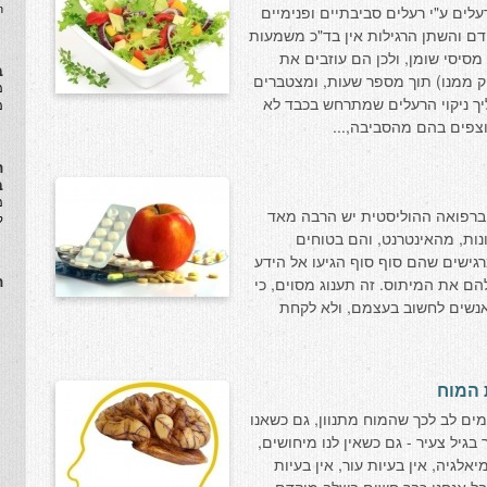
.
לים ע"י רעלים סביבתיים ופנימיים
הדם והשתן הרגילות אין בד"כ משמעות
מסיסי שומן, ולכן הם עוזבים את
ב
 ממנו) תוך מספר שעות, ומצטברים
​
יך ניקוי הרעלים שמתרחש בכבד לא
מ
צפים בהם מהסביבה,...
ה
ב
מ
 ברפואה ההוליסטית יש הרבה מאד
ל
ות, מהאינטרנט, והם בטוחים
גישים שהם סוף סוף הגיעו אל הידע
ה
להם את המיתוס. זה תענוג מסוים, כי
 אנשים לחשוב בעצמם, ולא לקחת
 המוח
מים לב לכך שהמוח מתנוון, גם כשאנו
בגיל צעיר - גם כשאין לנו מיחושים,
מיאלגיה, אין בעיות עור, אין בעיות