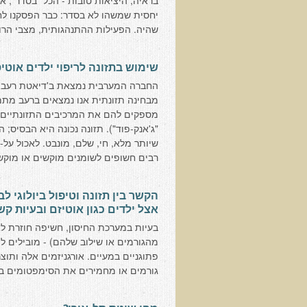
בראיה, היציאות טובות - הכל "בסדר", 
יחסית שמשהו לא בסדר: כבר הפסקנו לחש
שהיה. הפעילות ההתנהגותית, מצבי הרוח 
שימוש בתזונה לריפוי ילדים אוטי
החברה המערבית נמצאת ב'דיאטת רעב רב
מבחינה תזונתית אנו נמצאים ברעב מתמי
מספקים להם את המרכיבים התזונתיים 
"ג'אנק-פוד"). תזונה נכונה היא הבסיס;
שיותר מלא, חי, שלם, מונבט. לאכול על-פ
רבים חשופים לשומנים מוקשים או מוקשי
הקשר בין תזונה וטיפול ביולוגי ל
אצל ילדים כגון אוטיזם ובעיות קשב
בעיות במערכת החיסון, חשיפה חוזרת לא
מהגורמים או שילוב שלהם) - מובילים ל
פתוגניים במעיים. אורגניזמים אלה ותו
גורמים או מחמירים את הסימפטומים בב