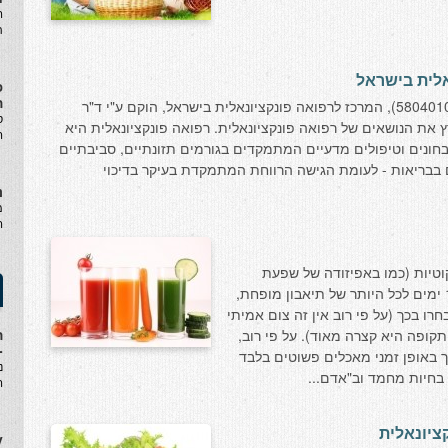
ה
ת
אלית בישראל
פ
ה
המלכ״ר מָרְפִּ"י (עמותה רשומה מס' 580401016), המרכז לרפואה פונקציונאלית בישראל, הוקם ע"י ד"ר
ס
מנת לקדם בארץ את הנושאים של רפואה פונקציונאלית. רפואה פונקציונאלית היא
ה
חונים וטיפולים מדעיים המתמקדים בגורמים תזונתיים, סביבתיים
ים בבריאות - לעומת הגישה הרווחת המתמקדת בעיקר בדיכוי
נ
מ
ה
וטיות (כמו באפיזודה של שפעת
חריפה) הם יכולים לעבור תקופה של 1-2 ימים לכל היותר של תיאבון מופחת,
רו בכך (על פי רוב אין זה צום אמיתי
ה
קופה היא קצרה מאוד). על פי רוב,
-
ך באופן זמני מאכלים פשוטים בלבד
נ
בחיות מחמד וב"אדם...
ה
ציונאלית
y