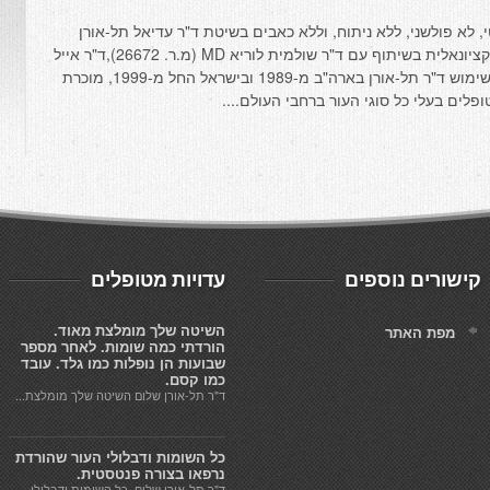
, לא פולשני, ללא ניתוח, וללא כאבים בשיטת ד"ר עדיאל תל-אורן
M.D., פרופ' לתזונה קלינית ולרפואה פונקציונאלית בשיתוף עם ד"ר שולמית לוריא MD (מ.ר. 26672),ד"ר אייל
גולדברגר MD (מ.ר. 26219) השיטה, בשימוש ד"ר תל-אורן בארה"ב מ-1989 ובישראל החל מ-1999, מוכרת
לים בעלי כל סוגי העור ברחבי העולם....
קישורים נוספים
עדויות מטופלים
השיטה שלך מומלצת מאוד.
מפת האתר
הורדתי כמה שומות. לאחר מספר
שבועות הן נופלות כמו גלד. עובד
כמו קסם.
ד"ר תל-אורן שלום השיטה שלך מומלצת...
כל השומות ודבלולי העור שהורדת
נרפאו בצורה פנטסטית.
ד"ר תל-אורן שלום, כל השומות ודבלולי...