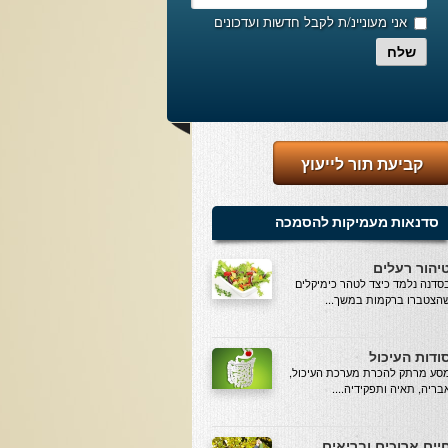
אני מעוניינ/ת לקבל חדשות ועדכונים
שלח
קביעת תור לייעוץ
סדנאות מעמיקות להסמכה
יהור רעלים
סדנה נלמד כיצד לטהר כימיקלים
הצטברו ברקמות במשך...
ודות העיכול
סע מרתק להכרת מערכת העיכול,
בריה, תאיה ותפקידיה....
יים ארוכים ובריאים