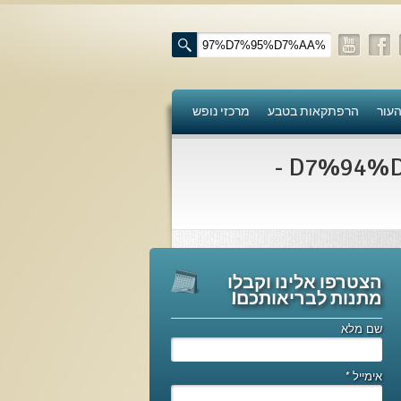
העור
הרפתקאות בטבע
מרכזי נופש
%D7%94%D7%AA%D7%A4%D7%AA%D7%97%D7%95%D7%AA -
הצטרפו אלינו וקבלו
מתנות לבריאותכם!
שם מלא
אימייל
*