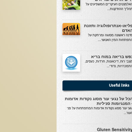
אלמנטים העיקריים המשפיעים על
הליך ההזדקנות...
ליאו-אנתרופולוגיה ותזונת
אדם
דנה ראשונה מסוגה ומרתקת על
תפתחות המין האנושי....
פש בריאה במוח בריא
צבי רוח, דיכאונות, חרדות, כעסים,
תמכרויות, נדודי...
Useful links
כל על נגעי עור מסוג נקודות אדומות
 המנגיומות סניליות
געי עור מסוג נקודות אדומות המתפתחות על פני
עור...
Gluten Sensitivit