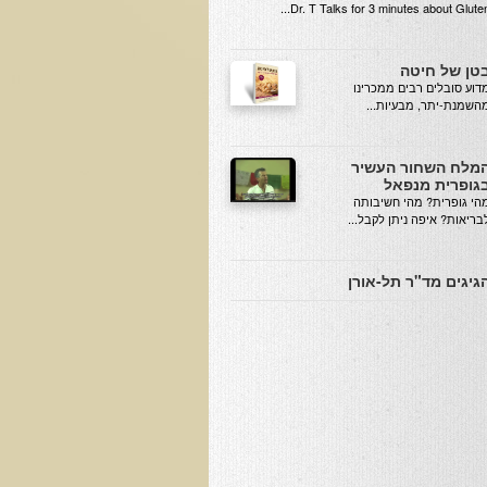
Dr. T Talks for 3 minutes about Gluten..
טן של חיטה
מדוע סובלים רבים ממכרינו
השמנת-יתר, מבעיות...
מלח השחור העשיר
גופרית מנפאל
הי גופרית? מהי חשיבותה
בריאות? איפה ניתן לקבל...
גיגים מד"ר תל-אורן