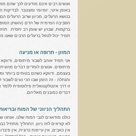
אנשים רבים אינם מודעים לכך שהם מורע
באופן איטי, יומיומי ומצטבר. לבדיקות 
בנושא הרעלים, מכיוון שרוב הרעלים הם 
הסביבה המימית של הדם (והשתן המופק
ברקמות, שבהן יש שומן רב יחסית. תהל
תמיד יכול לטפל ברעלים הרבים שאנו מו
המזון - תרופה או מניעה
אני תמיד אוהב לשבור מיתוסים, ודווקא
מיתוסים. אנשים לומדים דברים מהעיתונ
בעצמם, ודווקא כשהם בטוחים ביותר ומר
והנחלה - זה הזמן שבו הכי נעים לשבור 
זו דרך אינטלקטואלית פילוסופית ללמד
דברים כמובנים מאליהם.
התהליך הניווני של המוח ובריאות
כולנו מודאגים לגבי המוח שלנו. אנחנו ש
לא קוראים לזה ניוון. התהליך מתחיל כבר 
אין כאבים, אין עייפות כרונית, אין פיברו