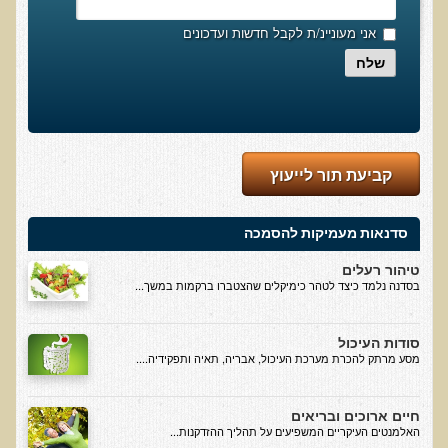
המזון: תרופה או מניעה
אני מעוניינ/ת לקבל חדשות ועדכונים
רכישת סדנת המזון: תרופה או מניעה
שלח
מתכות רעילות
רכישת סדנת מתכות רעילות
שאלות ותשובות מסדנת מתכות רעילות
קביעת תור לייעוץ
האבחון הקליני והטיפול בבעיות של חילוף חומרים
שאלות ותשובות מסדנת חילוף חומרים
סדנאות מעמיקות להסמכה
רכישת סדנת האבחון הקליני והטיפול בבעיות של חילוף חומרים
טיהור רעלים
מחלות כלי דם ולב
בסדנה נלמד כיצד לטהר כימיקלים שהצטברו ברקמות במשך...
רכישת סדנת מחלות כלי דם ולב
הקרינה והשדות האלקטרומגנטיים
סודות העיכול
מסע מרתק להכרת מערכת העיכול, אבריה, תאיה ותפקידיה....
רכישת סדנת הקרינה והשדות האלקטרומגנטיים
מערכת התריס
חיים ארוכים ובריאים
האלמנטים העיקריים המשפיעים על תהליך ההזדקנות...
רכישת סדנת בלוטת התריס ומערכת התריס