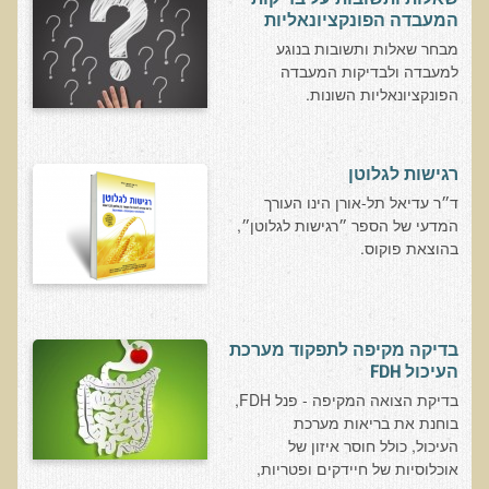
המעבדה הפונקציונאליות
בדיקות מעבדה פונקציונאליות
מבחר שאלות ותשובות בנוגע
למעבדה ולבדיקות המעבדה
בדיקת סריקה - חומצות אורגניות בשתן
הפונקציונאליות השונות.
בדיקת שתן לאיתור הצטברות של מתכות כבדות
בדיקת צואה לאיתור מתכות כבדות
רגישות לגלוטן
בדיקה מקיפה לתפקוד מערכת העיכול
ד״ר עדיאל תל-אורן הינו העורך
בדיקות לרגישויות לחלבונים
המדעי של הספר ״רגישות לגלוטן״,
בהוצאת פוקוס.
AMAS - בדיקת דם לאיתור מוקדם של סרטן
מידע מקצועי לרופאים ומטפלים על בדיקת ה-AMAS
ספרות מדעית - בדיקת AMAS
בדיקה מקיפה לתפקוד מערכת
בדיקת AMAS - מידע למטופל
העיכול FDH
בדיקת הצואה המקיפה - פנל FDH,
פאנל קרדיו-ווסקולרי - לבריאות מערכת כלי הדם והלב
בוחנת את בריאות מערכת
בדיקת שיער לאיתור מחסור במינרלים
העיכול, כולל חוסר איזון של
אוכלוסיות של חיידקים ופטריות,
בדיקות גנטיות