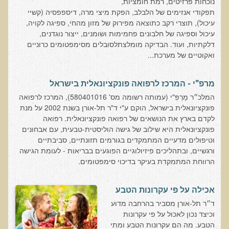
נוכחות פרזיטים, רמת חומציות,
בדיקות לאבחון מחסורים וסיכונים
תפקודי אנזימים של הלבלב, הפקת מיצי מרה, דיספפסיה (קשיי
עיכול), תוצרי רקב כתוצאה מפירוק של מזון מהחי, ספיגה לקויה,
בדיקת צואה לאיתור מוקדם של סרטן המעי הגס M2PK
עיכול וספיגה של חלבונים פחמימות ושומנים, ייצור נוגדנים,
דלקתיות, ועוד. הבדיקה מומלצתלסובלים מסימפטומים כרוניים
בדיקת דם קליפורד לרגישויות לחומרים דנטאליים
ואקוטיים של מערכת...
בדיקות למחסורים תזונתיים, בדיקות ויטמינים
בדיקות לקזיאו-מורפינים וגלוטיאו-מורפינים
מרפ"י - המרכז לרפואה פונקציונאלית בישראל
שאלות ותשובות למעבדה
המלכ״ר מָרְפִּ"י (עמותה רשומה מס' 580401016), המרכז לרפואה
פונקציונאלית בישראל, הוקם ע"י ד"ר תל-אורן בשנת 2002 על מנת
דפי מידע
לקדם בארץ את הנושאים של רפואה פונקציונאלית. רפואה
פונקציונאלית היא שילוב של גישה הוליסטית-טבעית, עם אבחונים
רשימת משאבים לפציינט
וטיפולים מדעיים המתמקדים בגורמים תזונתיים, סביבתיים
רשימת תוצרת מרוססת
ורגשיים, ובתהליכים פיזיולוגיים הפוגעים בבריאות - לעומת הגישה
הרווחת המתמקדת בעיקר בדיכוי סימפטומים.
רשימת מאכלים המכילים חומצה אוקסלית
דף כספית
אכילה על פי עקרונות הטבע
רשימת מאכלים המכילים היסטמין
ד״ר תל-אורן מסביר בהרחבה מדוע
וכיצד נכון לאכול על פי עקרונות
עשרת המזונות
הטבע. מה הם עקרונות הטבע ומתי