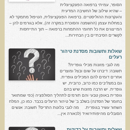
שאלונים רפואיים פונקציונאליים
הסופר, עמיתי ברפואה הפונקציונלית
– שהיא שילוב של החשיבה המדעית
טופס קבלה לייעוץ קליני
והעקרונות ההוליסטיים. ברפואה הפונקציונלית, הטיפול מתמקד לא
טופס הרשמה לקבלת ייעוץ / טיפול + טופס פרטי בריאות
במחלות עצמן (ההשמנה והסוכרת במקרה זה), אלא בגורמים להן –
המייצגים את כל תחומי ההתמחות ברפואה – תוך התייחסות
היסטוריה כרונולוגית
לקשרים הסיבתיים בין הבחירות...
שאלון DASS
שאלון Identi-T Stress Assesment
שאלות ותשובות מסדנת טיהור
רעלים
שאלון נוירוביהוויוראלי
מה לגבי מזונות מכילי גופרית?
שאלון מערכת התריס
תשובה: דיברנו על שום ובצל ומוצרים
אחרים דומים להם המכילים גופרית.
שאלון אלרגיות למזון
גם במצליבים כמו כרוב, כרובית, יש
גופרית. יש הרבה מזונות שיש בהם
בדיקת טמפרטורה
גופרית באופן טבעי והם תורמים לתהליך הסולפציה (כפי שמתואר
שאלון אוטואימוני
בחומר של הסדנה) בשלב ב' של טיהור הרעלים בכבד. כמו כן, המלח
השחור עשיר בגופרית. מה לגבי בלוטת התריס? תשובה: אנשים
שאלון קנדידה
הסובלים מהיפותירואיד (לכאורה אין...
שאלון סימפטומים של קרינת רדיו
פרוטוקולים רפואיים
שאלות ותשובות על בדיקות