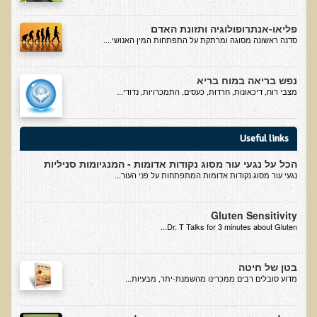
אוכלי כל, צמחונים או טבעונים
פליאו-אנתרופולוגיה ותזונת האדם
רכישת סדנת אוכלי כל, צמחונים או טבעונים
סדנה ראשונה מסוגה ומרתקת על התפתחות המין האנושי....
מערכת החיסון
נפש בריאה במוח בריא
וידאו סדנת מערכת החיסון
מצבי רוח, דיכאונות, חרדות, כעסים, התמכרויות, נדודי...
כל האמת על שמנים ושומנים
רכישת סדנת כל האמת על שמנים ושומנים
Useful links
מדיטציה
הכל על נגעי עור מסוג נקודות אדומות - המנגיומות סניליות
נגעי עור מסוג נקודות אדומות המתפתחות על פני העור...
רכישת סדנת מדיטציה
וידאו מדיטציה - כל החלקים
Gluten Sensitivity
וידאו מדיטציה - חלק 1 - הסבר כללי
Dr. T Talks for 3 minutes about Gluten...
טבעונות הלכה למעשה
בטן של חיטה
רכישת סדנת טבעונות הלכה למעשה
​מדוע סובלים רבים ממכרינו מהשמנת-יתר, מבעיות...
הרצאות ואירועים