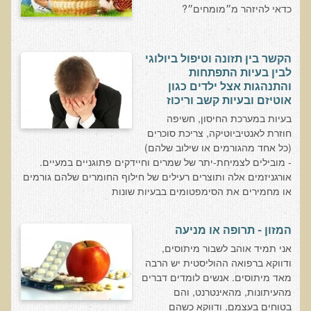
עדויות מטופלים
כדאי להיזהר מ״מומחים״?
תודה לך דוקטור על חוויה נהדרת
אדם ורופא שנותן לי אלטרנטיבה אחרת ממה שהרופאים שפגשתי נתנו
הקשר בין תזונה וטיפול ביולוגי
לי
לבין בעיות התפתחות
והתנהגות אצל ילדים כגון
ירדתי ל- 2 מגנזיום גליצינייט ליום ולא לקחתי את הלית'נייז כבר חודש
אוטיזם ובעיות קשב וריכוז
בעיות במערכת החיסון, חשיפה
​תודה לך עדיאל על הפגישה היום. מאד שמחתי על האווירה האופטימית
חוזרת לאנטיביוטיקה, צריכת סוכרים
עצוב נורא לחשוב שכל כך הרבה אנשים מאמינים שכימותרפיה היא
(כל אחד מהגורמים או שילוב שלהם)
התקווה היחידה כאשר מאובחנים עם סרטן
- מובילים לצמיחת-יתר של שמרים וחיידקים פתוגניים במעיים.
אורגניזמים אלה ותוצרים רעילים של חילוף החומרים שלהם גורמים
אנחנו מאושרים מאוד שביצענו ואת הבדיקה וממליצים בחום לכל מי
או מחמירים את הסימפטומים בבעיות שונות
שסובל לעשות אותה.
הבריאות של כל המשפחה השתפרה
המזון - תרופה או מניעה
אסירי תודה לך על השבת הבריאות שלנו
אני תמיד אוהב לשבור מיתוסים,
תודה דר' עדיאל שהצלת את חיי!
ודווקא ברפואה ההוליסטית יש הרבה
מאד מיתוסים. אנשים לומדים דברים
אודות
מהעיתונות, מהאינטרנט, והם
בטוחים בעצמם, ודווקא כשהם