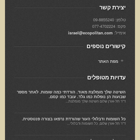
הגיל והתרגיל
יצירת קשר
האמת על החלבונים
טלפון: 09-8855240
פקס: 077-4702224
מהי רפואה פונקציונאלית
אימייל:
israel@ecopolitan.com
מיתוס הדיאטה
קישורים נוספים
הרפואה הפונקציונאלית מול הרפואה הממסדית
גנטיקה ותזונה - מה משפיע על מה?
מפת האתר
בדיקות מעבדה לרגישות לגלוטן
עדויות מטופלים
איך ומדוע נוצרו נגעי העור שלנו?
קליניקות עור להסרת נגעי עור
השיטה שלך מומלצת מאוד. הורדתי כמה שומות. לאחר מספר
שבועות הן נופלות כמו גלד. עובד כמו קסם.
פאנל עימות בין מומחים - מזון מהחי כן או לא?
ד"ר תל-אורן שלום השיטה שלך מומלצת...
טעויות, שגיאות ומיתוסים בתנועת הרו-פוד
כל השומות ודבלולי העור שהורדת נרפאו בצורה פנטסטית.
מיתוסים בתנועת המזון ההוליסטי
ד"ר תל-אורן שלום, כל השומות ודבלולי...
הרצאות מוקלטות באנגלית