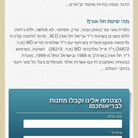
הדבר נצפה בחיות מחמד וב"אדם...
רכישת סדנת טיהור רעלים
תגובות ממשתתפי סדנת טיהור רעלים
מהי שיטת תל-אורן?
סודות העיכול
הסרת נגעי עור באופן טבעי, עדין, אסתטי, לא פולשני, ללא ניתוח,
וללא כאבים בשיטת ד"ר עדיאל תל-אורן M.D., פרופ' לתזונה קלינית
שאלות ותשובות מסדנת סודות העיכול
ולרפואה פונקציונאלית בשיתוף עם ד"ר שולמית לוריא MD (מ.ר.
26672),ד"ר אייל גולדברגר MD (מ.ר. 26219) השיטה, בשימוש
רכישת סדנת סודות העיכול
ד"ר תל-אורן בארה"ב מ-1989 ובישראל החל מ-1999, מוכרת
חיים ארוכים ובריאים
כבטוחה ואפקטיבית עם עשרות אלפי מטופלים בעלי כל סוגי העור
ברחבי העולם....
רכישת סדנת חיים ארוכים ובריאים
שאלות ותשובות מסדנת חיים ארוכים ובריאים
פליאו-אנתרופולוגיה ותזונת האדם
הצטרפו אלינו וקבלו מתנות
רכישת סדנת פליאו-אנתרופולוגיה ותזונת האדם
לבריאותכם!
נפש בריאה במוח בריא
שם מלא
שאלות ותשובות מסדנת נפש בריאה במוח בריא
רכישת סדנת נפש בריאה במוח בריא
אימייל
*