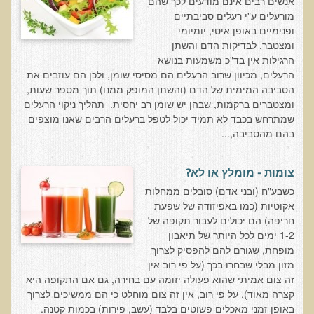
אנשים רבים אינם מודעים לכך שהם
חקר יוחסין חוצה דורות MTTG
מורעלים ע"י רעלים סביבתיים
דיטוקסיפיקציה של הנפש EMDR
ופנימיים באופן איטי, יומיומי
ומצטבר. לבדיקות הדם והשתן
EMDR BSP MTTG
הרגילות אין בד"כ משמעות בנושא
הרעלים, מכיוון שרוב הרעלים הם מסיסי שומן, ולכן הם עוזבים את
הארגון הישראלי לרפואת שיניים פונקציונאלית
הסביבה המימית של הדם (והשתן המופק ממנו) תוך מספר שעות,
תסמונת הנוירון הוקסי
ומצטברים ברקמות, שבהן יש שומן רב יחסית. תהליך ניקוי הרעלים
שמתרחש בכבד לא תמיד יכול לטפל ברעלים הרבים שאנו מוצפים
מחקרים וספרות מדעית
בהם מהסביבה,...
רפואת שיניים ללא כספית ואמלגם
צומות - מומלץ או לא?
גולשים ממליצים
כשבע"ח (ובני אדם) סובלים ממחלות
צור קשר
אקוטיות (כמו באפיזודה של שפעת
חריפה) הם יכולים לעבור תקופה של
הסמכה
1-2 ימים לכל היותר של תיאבון
מופחת, שגורם להם להפסיק לצרוך
סדנאות מעמיקות להסמכה
מזון מבלי שבחרו בכך (על פי רוב אין
זה צום אמיתי שהוא פעולה יזומה עם בחירה, גם אם התקופה היא
טיהור רעלים
קצרה מאוד). על פי רוב, אין זה צום מוחלט כי הם ממשיכים לצרוך
באופן זמני מאכלים פשוטים בלבד (עשב, פירות) בכמות קטנה.
שאלות ותשובות מסדנת טיהור רעלים