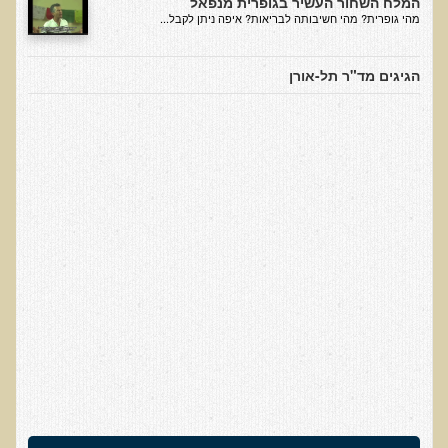
המלח השחור העשיר בגופרית מנפאל
סדנה בנושא: התא ובריאותך
מהי גופרית? מהי חשיבותה לבריאות? איפה ניתן לקבל...
הרצאות ואירועים קרובים
הגיגים מד"ר תל-אורן
חבקו את השמש! הרצאת זום
מפגש קולנועי עם דר' עדיאל תל-אורן
כנס אוכלים בריא 8
כנס בריאות העור, השיער והציפורניים - והקשר העמוק לבריאות הגוף
הפנימי והמח
הרצאה: תבוסת הסרטן - מהפכת הגילוי המוקדם
סדנת הבריאות המינית, הסקס והפוריות עם ד"ר עדיאל תל-אורן
הרצאה: סודות האפיגנטיקה
עידן המחלות האוטו-אימוניות - מינקות ועד בגרות
הרצאות מוקלטות בעברית
תנועה תקינה במפרקים