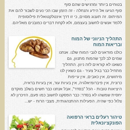
הצוות שלנו
בטוחים ביותר ומרגישים שהם סוף
סוף הגיעו אל הידע והנחלה - זה הזמן שבו הכי נעים לשבור להם את
ענבל ליבסקי, Bsc, ND
המיתוס. זה תענוג מסוים, כי זו דרך אינטלקטואלית פילוסופית
ללמד אנשים לחשוב בעצמם, ולא לקחת דברים כמובנים מאליהם.
ד"ר גבריאל שמלוב MD
ד"ר עדיאל תל-אורן
התהליך הניווני של המוח
ד"ר שולמית לוריא (MD)
ובריאות המוח
איפה נמצא ד"ר תל-אורן
כולנו מודאגים לגבי המוח שלנו. אנחנו
שמים לב לכך שהמוח מתנוון, גם
אקופוליטן רשת בינ"ל לבריאות האדם והסביבה
כשאנו לא קוראים לזה ניוון. התהליך
מתחיל כבר בגיל צעיר - גם כשאין לנו
מיהו ד"ר עדיאל תל-אורן
מיחושים, אין כאבים, אין עייפות
כרונית, אין פיברומיאלגיה, אין בעיות עור, אין בעיות בראיה,
הארגון למזעור החשיפה האלקטרומגנטית
היציאות טובות - הכל "בסדר", אבל אנחנו כבר חשים בשלב מוקדם
יחסית שמשהו לא בסדר: כבר הפסקנו לחשוב כמו פעם, הזיכרון לא
מרפ"י - המרכז לרפואה פונקציונאלית בישראל
צלול כפי שהיה. הפעילות ההתנהגותית, מצבי הרוח - יש...
הארגון העולמי לבריאות נפשית פונקציונאלית
טיהור רעלים בראי הרפואה
הקלה בדיכאון חמור
הפונקציונאלית