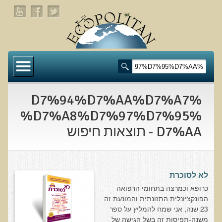
דף הבית
תעלומת שומן הדולפינים: מה גילינו כששתי קבוצות
זהות התבגרו… הפוך?
%D7%94%D7%AA%D7%A7
בדיקת חוסרים ומתכות כבדות Socheck
%D7%A8%D7%97%D7%95%
D7%AA - תוצאות חיפוש
הרצאה ב 28/11/25 טיפים מפתיעים ופשוטים לבריאות
איתנה ואריכות-ימים
רפואה פונקציונאלית
לא לסוכרת
מצבים קליניים ספציפיים
כרופא וכמרצה בתחומי הרפואה
הפונקציונלית התזונתית והמונעת זה
מהי רפואה פונקציונאלית טבעית?
23 שנה, אני שמח להמליץ על ספר
משנה-תפיסות זה בשל הגישה של