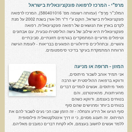
מרפ"י - המרכז לרפואה פונקציונאלית בישראל
בדיקות מעבדה פונקציונאליות
המלכ״ר מָרְפִּ"י (עמותה רשומה מס' 580401016), המרכז לרפואה
פונקציונאלית בישראל, הוקם ע"י ד"ר תל-אורן בשנת 2002 על מנת
בדיקת סריקה - חומצות אורגניות בשתן
לקדם בארץ את הנושאים של רפואה פונקציונאלית. רפואה
בדיקת שתן לאיתור הצטברות של מתכות כבדות
פונקציונאלית היא שילוב של גישה הוליסטית-טבעית, עם אבחונים
וטיפולים מדעיים המתמקדים בגורמים תזונתיים, סביבתיים
בדיקת צואה לאיתור מתכות כבדות
ורגשיים, ובתהליכים פיזיולוגיים הפוגעים בבריאות - לעומת הגישה
הרווחת המתמקדת בעיקר בדיכוי סימפטומים.
בדיקה מקיפה לתפקוד מערכת העיכול
בדיקות לרגישויות לחלבונים
המזון - תרופה או מניעה
AMAS - בדיקת דם לאיתור מוקדם של סרטן
אני תמיד אוהב לשבור מיתוסים,
מידע מקצועי לרופאים ומטפלים על בדיקת ה-AMAS
ודווקא ברפואה ההוליסטית יש הרבה
מאד מיתוסים. אנשים לומדים דברים
ספרות מדעית - בדיקת AMAS
מהעיתונות, מהאינטרנט, והם
בטוחים בעצמם, ודווקא כשהם
בדיקת AMAS - מידע למטופל
בטוחים ביותר ומרגישים שהם סוף
פאנל קרדיו-ווסקולרי - לבריאות מערכת כלי הדם והלב
סוף הגיעו אל הידע והנחלה - זה הזמן שבו הכי נעים לשבור להם את
המיתוס. זה תענוג מסוים, כי זו דרך אינטלקטואלית פילוסופית
בדיקת שיער לאיתור מחסור במינרלים
ללמד אנשים לחשוב בעצמם, ולא לקחת דברים כמובנים מאליהם.
בדיקות גנטיות