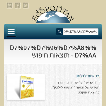
דף הבית
תעלומת שומן הדולפינים: מה גילינו כששתי קבוצות
זהות התבגרו… הפוך?
%D7%97%D7%96%D7%A8%
בדיקת חוסרים ומתכות כבדות Socheck
D7%AA - תוצאות חיפוש
הרצאה ב 28/11/25 טיפים מפתיעים ופשוטים לבריאות
איתנה ואריכות-ימים
רגישות לגלוטן
רפואה פונקציונאלית
ד״ר עדיאל תל-אורן הינו העורך
המדעי של הספר ״רגישות לגלוטן״,
מצבים קליניים ספציפיים
בהוצאת פוקוס.
מהי רפואה פונקציונאלית טבעית?