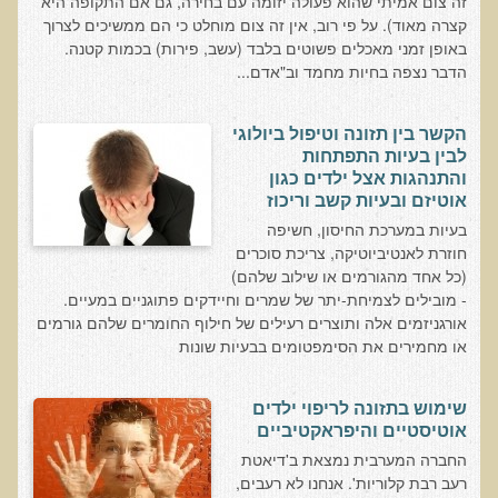
זה צום אמיתי שהוא פעולה יזומה עם בחירה, גם אם התקופה היא
עדויות מטופלים
קצרה מאוד). על פי רוב, אין זה צום מוחלט כי הם ממשיכים לצרוך
באופן זמני מאכלים פשוטים בלבד (עשב, פירות) בכמות קטנה.
תודה לך דוקטור על חוויה נהדרת
הדבר נצפה בחיות מחמד וב"אדם...
אדם ורופא שנותן לי אלטרנטיבה אחרת ממה שהרופאים שפגשתי נתנו
לי
הקשר בין תזונה וטיפול ביולוגי
ירדתי ל- 2 מגנזיום גליצינייט ליום ולא לקחתי את הלית'נייז כבר חודש
לבין בעיות התפתחות
והתנהגות אצל ילדים כגון
​תודה לך עדיאל על הפגישה היום. מאד שמחתי על האווירה האופטימית
אוטיזם ובעיות קשב וריכוז
עצוב נורא לחשוב שכל כך הרבה אנשים מאמינים שכימותרפיה היא
בעיות במערכת החיסון, חשיפה
התקווה היחידה כאשר מאובחנים עם סרטן
חוזרת לאנטיביוטיקה, צריכת סוכרים
(כל אחד מהגורמים או שילוב שלהם)
אנחנו מאושרים מאוד שביצענו ואת הבדיקה וממליצים בחום לכל מי
- מובילים לצמיחת-יתר של שמרים וחיידקים פתוגניים במעיים.
שסובל לעשות אותה.
אורגניזמים אלה ותוצרים רעילים של חילוף החומרים שלהם גורמים
או מחמירים את הסימפטומים בבעיות שונות
הבריאות של כל המשפחה השתפרה
אסירי תודה לך על השבת הבריאות שלנו
שימוש בתזונה לריפוי ילדים
תודה דר' עדיאל שהצלת את חיי!
אוטיסטיים והיפראקטיביים
אודות
החברה המערבית נמצאת ב'דיאטת
רעב רבת קלוריות'. אנחנו לא רעבים,