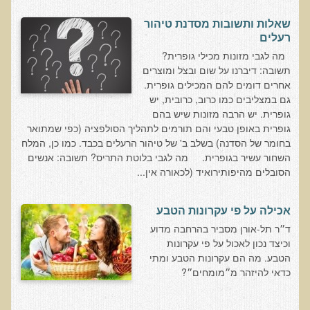
שאלונים רפואיים פונקציונאליים
שאלות ותשובות מסדנת טיהור
טופס קבלה לייעוץ קליני
רעלים
טופס הרשמה לקבלת ייעוץ / טיפול + טופס פרטי בריאות
מה לגבי מזונות מכילי גופרית?
תשובה: דיברנו על שום ובצל ומוצרים
היסטוריה כרונולוגית
אחרים דומים להם המכילים גופרית.
שאלון DASS
גם במצליבים כמו כרוב, כרובית, יש
גופרית. יש הרבה מזונות שיש בהם
שאלון Identi-T Stress Assesment
גופרית באופן טבעי והם תורמים לתהליך הסולפציה (כפי שמתואר
בחומר של הסדנה) בשלב ב' של טיהור הרעלים בכבד. כמו כן, המלח
שאלון נוירוביהוויוראלי
השחור עשיר בגופרית. מה לגבי בלוטת התריס? תשובה: אנשים
שאלון מערכת התריס
הסובלים מהיפותירואיד (לכאורה אין...
שאלון אלרגיות למזון
אכילה על פי עקרונות הטבע
בדיקת טמפרטורה
ד״ר תל-אורן מסביר בהרחבה מדוע
שאלון אוטואימוני
וכיצד נכון לאכול על פי עקרונות
הטבע. מה הם עקרונות הטבע ומתי
שאלון קנדידה
כדאי להיזהר מ״מומחים״?
שאלון סימפטומים של קרינת רדיו
פרוטוקולים רפואיים