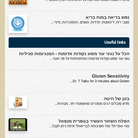
המזון: תרופה או מניעה
רכישת סדנת המזון: תרופה או מניעה
נפש בריאה במוח בריא
מצבי רוח, דיכאונות, חרדות, כעסים, התמכרויות, נדודי...
מתכות רעילות
רכישת סדנת מתכות רעילות
Useful links
שאלות ותשובות מסדנת מתכות רעילות
הכל על נגעי עור מסוג נקודות אדומות - המנגיומות סניליות
האבחון הקליני והטיפול בבעיות של חילוף חומרים
נגעי עור מסוג נקודות אדומות המתפתחות על פני העור...
שאלות ותשובות מסדנת חילוף חומרים
רכישת סדנת האבחון הקליני והטיפול בבעיות של חילוף חומרים
Gluten Sensitivity
Dr. T Talks for 3 minutes about Gluten...
מחלות כלי דם ולב
רכישת סדנת מחלות כלי דם ולב
בטן של חיטה
​מדוע סובלים רבים ממכרינו מהשמנת-יתר, מבעיות...
הקרינה והשדות האלקטרומגנטיים
רכישת סדנת הקרינה והשדות האלקטרומגנטיים
המלח השחור העשיר בגופרית מנפאל
מערכת התריס
מהי גופרית? מהי חשיבותה לבריאות? איפה ניתן לקבל...
רכישת סדנת בלוטת התריס ומערכת התריס