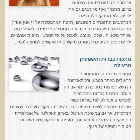
הצוות שלנו
אך מבחינה תזונתית אנו נמצאים
ברעב מתמיד ואף מרעיבים גם את
ענבל ליבסקי, Bsc, ND
ילדינו, ולא מספקים להם את
המרכיבים התזונתיים הנחוצים (תזונה המתבססת על "ג'אנק-פוד").
ד"ר גבריאל שמלוב MD
תזונה נכונה היא הבסיס; הבריאות מתחילה מבפנים - לאכול כמה
ד"ר עדיאל תל-אורן
שיותר מלא, חי, שלם, מונבט. לאכול על-פי הטבע - מזונות אורגניים.
ילדים רבים חשופים לשומנים מוקשים או מוקשים למחצה (כמו...
ד"ר שולמית לוריא (MD)
איפה נמצא ד"ר תל-אורן
מתכות כבדות והשפעתן
הרעילה
אקופוליטן רשת בינ"ל לבריאות האדם והסביבה
מתכות כבדות הן מהחומרים
הרעילים ביותר בטבע, ורק לאחרונה
מיהו ד"ר עדיאל תל-אורן
הן נעשו נפוצות בסביבה ברמה גבוהה
ביותר. מתכות כבדות מתחברות
הארגון למזעור החשיפה האלקטרומגנטית
לאנזימים ולמולקולות בעלות קשרי
גופרית וגורמות לשינויים קיצוניים - בעיקר בתפקוד מערכת העצבים
מרפ"י - המרכז לרפואה פונקציונאלית בישראל
המרכזית, אך גם במערכת העיכול ובאיזון האקולוגי של אוכלוסיית
החיידקים, השמרים והפטריות במעיים, ובתפקודן של מערכות
הארגון העולמי לבריאות נפשית פונקציונאלית
הטיהור והניקוי של הגוף.
הקלה בדיכאון חמור