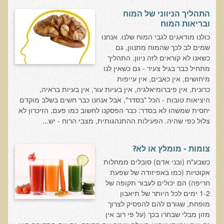
בדיקות לאבחון מחסורים וסיכונים
התהליך הניווני של המוח
ובריאות המוח
בדיקת צואה לאיתור מוקדם של סרטן המעי הגס M2PK
כולנו מודאגים לגבי המוח שלנו. אנחנו
בדיקת דם קליפורד לרגישויות לחומרים דנטאליים
שמים לב לכך שהמוח מתנוון, גם
כשאנו לא קוראים לזה ניוון. התהליך
בדיקות למחסורים תזונתיים, בדיקות ויטמינים
מתחיל כבר בגיל צעיר - גם כשאין לנו
בדיקות לקזיאו-מורפינים וגלוטיאו-מורפינים
מיחושים, אין כאבים, אין עייפות
כרונית, אין פיברומיאלגיה, אין בעיות עור, אין בעיות בראיה,
שאלות ותשובות למעבדה
היציאות טובות - הכל "בסדר", אבל אנחנו כבר חשים בשלב מוקדם
יחסית שמשהו לא בסדר: כבר הפסקנו לחשוב כמו פעם, הזיכרון לא
דפי מידע
צלול כפי שהיה. הפעילות ההתנהגותית, מצבי הרוח - יש...
רשימת משאבים לפציינט
רשימת תוצרת מרוססת
צומות - מומלץ או לא?
כשבע"ח (ובני אדם) סובלים ממחלות
רשימת מאכלים המכילים חומצה אוקסלית
אקוטיות (כמו באפיזודה של שפעת
דף כספית
חריפה) הם יכולים לעבור תקופה של
1-2 ימים לכל היותר של תיאבון
רשימת מאכלים המכילים היסטמין
מופחת, שגורם להם להפסיק לצרוך
עשרת המזונות
מזון מבלי שבחרו בכך (על פי רוב אין