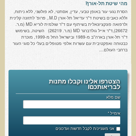
חקר יוחסין חוצה דורות MTTG
מהי שיטת תל-אורן?
הסרת נגעי עור באופן טבעי, עדין, אסתטי, לא פולשני, ללא ניתוח,
דיטוקסיפיקציה של הנפש EMDR
וללא כאבים בשיטת ד"ר עדיאל תל-אורן M.D., פרופ' לתזונה קלינית
EMDR BSP MTTG
ולרפואה פונקציונאלית בשיתוף עם ד"ר שולמית לוריא MD (מ.ר.
26672),ד"ר אייל גולדברגר MD (מ.ר. 26219) השיטה, בשימוש
הארגון הישראלי לרפואת שיניים פונקציונאלית
ד"ר תל-אורן בארה"ב מ-1989 ובישראל החל מ-1999, מוכרת
כבטוחה ואפקטיבית עם עשרות אלפי מטופלים בעלי כל סוגי העור
תסמונת הנוירון הוקסי
ברחבי העולם....
מחקרים וספרות מדעית
רפואת שיניים ללא כספית ואמלגם
גולשים ממליצים
הצטרפו אלינו וקבלו מתנות
לבריאותכם!
צור קשר
שם מלא
הסמכה
סדנאות מעמיקות להסמכה
אימייל
*
טיהור רעלים
אני מעוניינ/ת לקבל חדשות ועדכונים
שאלות ותשובות מסדנת טיהור רעלים