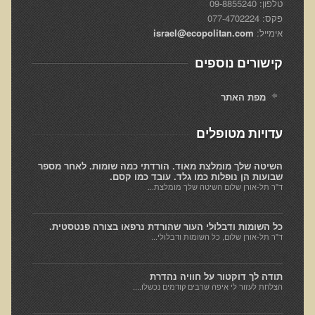
טלפון: 09-8855240
עיבוד מזון - כל הסודות
פקס: 077-4702224
המלח השחור העשיר בגופרית מנפאל
אימייל:
israel@ecopolitan.com
הקשר התזונתי בין דלקת לסוכרת
קישורים נוספים
כיצד מזונות תמימים הורסים את בריאותנו
מפת האתר
כיצד לחיות חיים ארוכים ובריאים
המזון – תרופה או מניעה
עדויות מטופלים
טיפול בהפרעות קשב וריכוז, אוטיזם
השיטה שלך מומלצת מאוד. הורדתי כמה שומות. לאחר מספר
טיהור רעלים בראי הרפואה הפונקציונאלית
שבועות הן נופלות כמו גלד. עובד כמו קסם.
ד"ר תל-אורן שלום השיטה שלך מומלצת...
בריאות המוח
תנועת המזון הבריא בשוליים
כל השומות ודבלולי העור שהורדת נרפאו בצורה פנטסטית.
סרטן ובדיקת ה-AMAS
ד"ר תל-אורן שלום, כל השומות ודבלולי...
חיסונים ונושאים נוספים
תודה לך דוקטור על חוויה נהדרת
הרצאה בנושא ניקוי רעלים
הצלחת לעזור לי איפה שרבים קודמים נכשלו....
טבעונות במשפחה