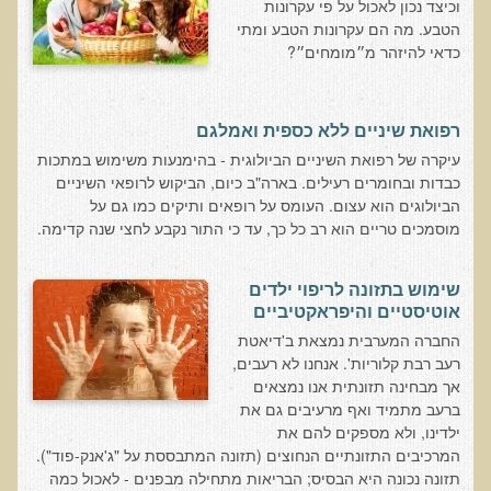
וכיצד נכון לאכול על פי עקרונות
בדיקות לאבחון מחסורים וסיכונים
הטבע. מה הם עקרונות הטבע ומתי
כדאי להיזהר מ״מומחים״?
בדיקת צואה לאיתור מוקדם של סרטן המעי הגס M2PK
בדיקת דם קליפורד לרגישויות לחומרים דנטאליים
בדיקות למחסורים תזונתיים, בדיקות ויטמינים
רפואת שיניים ללא כספית ואמלגם
עיקרה של רפואת השיניים הביולוגית - בהימנעות משימוש במתכות
בדיקות לקזיאו-מורפינים וגלוטיאו-מורפינים
כבדות ובחומרים רעילים. בארה"ב כיום, הביקוש לרופאי השיניים
שאלות ותשובות למעבדה
הביולוגים הוא עצום. העומס על רופאים ותיקים כמו גם על
מוסמכים טריים הוא רב כל כך, עד כי התור נקבע לחצי שנה קדימה.
דפי מידע
רשימת משאבים לפציינט
שימוש בתזונה לריפוי ילדים
אוטיסטיים והיפראקטיביים
רשימת תוצרת מרוססת
החברה המערבית נמצאת ב'דיאטת
רשימת מאכלים המכילים חומצה אוקסלית
רעב רבת קלוריות'. אנחנו לא רעבים,
אך מבחינה תזונתית אנו נמצאים
דף כספית
ברעב מתמיד ואף מרעיבים גם את
רשימת מאכלים המכילים היסטמין
ילדינו, ולא מספקים להם את
המרכיבים התזונתיים הנחוצים (תזונה המתבססת על "ג'אנק-פוד").
עשרת המזונות
תזונה נכונה היא הבסיס; הבריאות מתחילה מבפנים - לאכול כמה