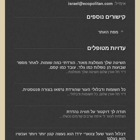
Alkalize and Diet
אימייל:
israel@ecopolitan.com
Anti-Inflammatory Diet
קישורים נוספים
Top Foods for Optimal Health, Longevity, & Detoxification
מפת האתר
The Truth About Proteins
Healthy Living
עדויות מטופלים
Skin Lecture
השיטה שלך מומלצת מאוד. הורדתי כמה שומות. לאחר מספר
Immunogenic Proteins
שבועות הן נופלות כמו גלד. עובד כמו קסם.
ד"ר תל-אורן שלום השיטה שלך מומלצת...
קצרצרים
קליפ נפאל
כל השומות ודבלולי העור שהורדת נרפאו בצורה פנטסטית.
ד"ר תל-אורן שלום, כל השומות ודבלולי...
הסבר קצר על ויטמין B12
סטימולנטים (ממריצים)
תודה לך דוקטור על חוויה נהדרת
הצלחת לעזור לי איפה שרבים קודמים נכשלו....
האם רק צמחונים וטבעונים צריכים הכוונה תזונתית?
אומגה 3
דבלול העור שעל צווארי ירד! הוא נעשה קטן יותר ויותר ועכשיו
הוא נעלם!
האם בטבע אכלנו דגנים וקטניות?