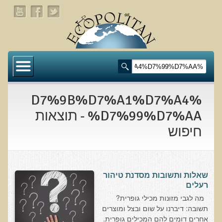
דף הבית
תעלומת שומן הדולפינים: מה גילינו כששתי קבוצות
זהות התבגרו… הפוך?
%D7%9B%D7%A1%D7%A4
בדיקת חוסרים ומתכות כבדות Socheck
%D7%99%D7%AA - תוצאות
חיפוש
הרצאה ב 28/11/25 טיפים מפתיעים ופשוטים לבריאות
איתנה ואריכות-ימים
רפואה פונקציונאלית
שאלות ותשובות מסדנת טיהור
מצבים קליניים ספציפיים
רעלים
מה לגבי מזונות מכילי גופרית?
מהי רפואה פונקציונאלית טבעית?
תשובה: דיברנו על שום ובצל ומוצרים
אחרים דומים להם המכילים גופרית.