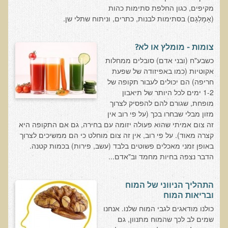
הצוות שלנו
מקיפים, כגון החלפת סתימות כהות
(אָמָלְגָם) בסתימות לבנות, כתרים, וניתוח שתלי שן.
ענבל ליבסקי, Bsc, ND
ד"ר גבריאל שמלוב MD
צומות - מומלץ או לא?
ד"ר עדיאל תל-אורן
כשבע"ח (ובני אדם) סובלים ממחלות
אקוטיות (כמו באפיזודה של שפעת
ד"ר שולמית לוריא (MD)
חריפה) הם יכולים לעבור תקופה של
איפה נמצא ד"ר תל-אורן
1-2 ימים לכל היותר של תיאבון
מופחת, שגורם להם להפסיק לצרוך
אקופוליטן רשת בינ"ל לבריאות האדם והסביבה
מזון מבלי שבחרו בכך (על פי רוב אין
זה צום אמיתי שהוא פעולה יזומה עם בחירה, גם אם התקופה היא
מיהו ד"ר עדיאל תל-אורן
קצרה מאוד). על פי רוב, אין זה צום מוחלט כי הם ממשיכים לצרוך
באופן זמני מאכלים פשוטים בלבד (עשב, פירות) בכמות קטנה.
הארגון למזעור החשיפה האלקטרומגנטית
הדבר נצפה בחיות מחמד וב"אדם...
מרפ"י - המרכז לרפואה פונקציונאלית בישראל
התהליך הניווני של המוח
ובריאות המוח
הארגון העולמי לבריאות נפשית פונקציונאלית
כולנו מודאגים לגבי המוח שלנו. אנחנו
הקלה בדיכאון חמור
שמים לב לכך שהמוח מתנוון, גם