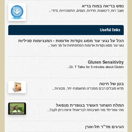
סדנה בנושא: התא ובריאותך
נפש בריאה במוח בריא
מצבי רוח, דיכאונות, חרדות, כעסים, התמכרויות, נדודי...
הרצאות ואירועים קרובים
חבקו את השמש! הרצאת זום
Useful links
מפגש קולנועי עם דר' עדיאל תל-אורן
הכל על נגעי עור מסוג נקודות אדומות - המנגיומות סניליות
נגעי עור מסוג נקודות אדומות המתפתחות על פני העור...
כנס אוכלים בריא 8
כנס בריאות העור, השיער והציפורניים - והקשר העמוק לבריאות הגוף
Gluten Sensitivity
הפנימי והמח
Dr. T Talks for 3 minutes about Gluten...
הרצאה: תבוסת הסרטן - מהפכת הגילוי המוקדם
סדנת הבריאות המינית, הסקס והפוריות עם ד"ר עדיאל תל-אורן
בטן של חיטה
​מדוע סובלים רבים ממכרינו מהשמנת-יתר, מבעיות...
הרצאה: סודות האפיגנטיקה
עידן המחלות האוטו-אימוניות - מינקות ועד בגרות
המלח השחור העשיר בגופרית מנפאל
מהי גופרית? מהי חשיבותה לבריאות? איפה ניתן לקבל...
הרצאות מוקלטות בעברית
תנועה תקינה במפרקים
הגיגים מד"ר תל-אורן