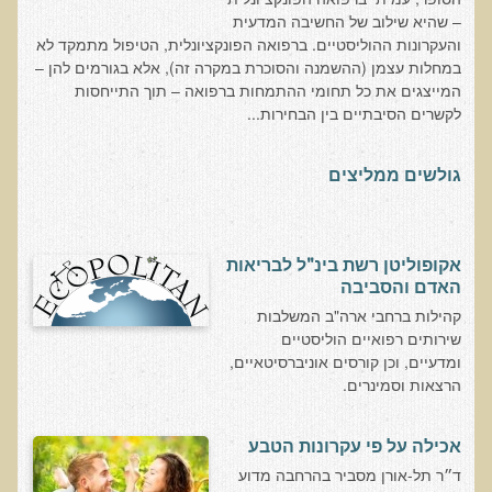
– שהיא שילוב של החשיבה המדעית
בדיקות מעבדה פונקציונאליות
והעקרונות ההוליסטיים. ברפואה הפונקציונלית, הטיפול מתמקד לא
במחלות עצמן (ההשמנה והסוכרת במקרה זה), אלא בגורמים להן –
בדיקת סריקה - חומצות אורגניות בשתן
המייצגים את כל תחומי ההתמחות ברפואה – תוך התייחסות
לקשרים הסיבתיים בין הבחירות...
בדיקת שתן לאיתור הצטברות של מתכות כבדות
בדיקת צואה לאיתור מתכות כבדות
גולשים ממליצים
בדיקה מקיפה לתפקוד מערכת העיכול
בדיקות לרגישויות לחלבונים
AMAS - בדיקת דם לאיתור מוקדם של סרטן
אקופוליטן רשת בינ"ל לבריאות
האדם והסביבה
מידע מקצועי לרופאים ומטפלים על בדיקת ה-AMAS
קהילות ברחבי ארה"ב המשלבות
ספרות מדעית - בדיקת AMAS
שירותים רפואיים הוליסטיים
ומדעיים, וכן קורסים אוניברסיטאיים,
בדיקת AMAS - מידע למטופל
הרצאות וסמינרים.
פאנל קרדיו-ווסקולרי - לבריאות מערכת כלי הדם והלב
בדיקת שיער לאיתור מחסור במינרלים
אכילה על פי עקרונות הטבע
ד״ר תל-אורן מסביר בהרחבה מדוע
בדיקות גנטיות