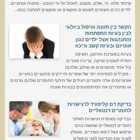
שיותר מלא, חי, שלם, מונבט. לאכול על-פי הטבע - מזונות אורגניים.
עדויות מטופלים
ילדים רבים חשופים לשומנים מוקשים או מוקשים למחצה (כמו...
תודה לך דוקטור על חוויה נהדרת
אדם ורופא שנותן לי אלטרנטיבה אחרת ממה שהרופאים שפגשתי נתנו
הקשר בין תזונה וטיפול ביולוגי
לי
לבין בעיות התפתחות
והתנהגות אצל ילדים כגון
ירדתי ל- 2 מגנזיום גליצינייט ליום ולא לקחתי את הלית'נייז כבר חודש
אוטיזם ובעיות קשב וריכוז
​תודה לך עדיאל על הפגישה היום. מאד שמחתי על האווירה האופטימית
בעיות במערכת החיסון, חשיפה
חוזרת לאנטיביוטיקה, צריכת סוכרים
עצוב נורא לחשוב שכל כך הרבה אנשים מאמינים שכימותרפיה היא
(כל אחד מהגורמים או שילוב שלהם)
התקווה היחידה כאשר מאובחנים עם סרטן
- מובילים לצמיחת-יתר של שמרים וחיידקים פתוגניים במעיים.
אורגניזמים אלה ותוצרים רעילים של חילוף החומרים שלהם גורמים
אנחנו מאושרים מאוד שביצענו ואת הבדיקה וממליצים בחום לכל מי
או מחמירים את הסימפטומים בבעיות שונות
שסובל לעשות אותה.
הבריאות של כל המשפחה השתפרה
בדיקת דם קליפורד לרגישויות
אסירי תודה לך על השבת הבריאות שלנו
לחומרים דנטאליים
תודה דר' עדיאל שהצלת את חיי!
הבדיקה מאתרת רגישויות לאלפי
חומרים דנטאליים שנעשה בהם
אודות
שימוש אצל רופא השיניים. מומלץ
לערוך את הבדיקה לפני טיפולים