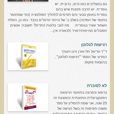
שאלונים רפואיים פונקציונאליים
גם במצליבים כמו כרוב, כרובית, יש
גופרית. יש הרבה מזונות שיש בהם
טופס קבלה לייעוץ קליני
גופרית באופן טבעי והם תורמים לתהליך הסולפציה (כפי שמתואר
טופס הרשמה לקבלת ייעוץ / טיפול + טופס פרטי בריאות
בחומר של הסדנה) בשלב ב' של טיהור הרעלים בכבד. כמו כן, המלח
השחור עשיר בגופרית. מה לגבי בלוטת התריס? תשובה: אנשים
היסטוריה כרונולוגית
הסובלים מהיפותירואיד (לכאורה אין...
שאלון DASS
שאלון Identi-T Stress Assesment
רגישות לגלוטן
ד״ר עדיאל תל-אורן הינו העורך
שאלון נוירוביהוויוראלי
המדעי של הספר ״רגישות לגלוטן״,
שאלון מערכת התריס
בהוצאת פוקוס.
שאלון אלרגיות למזון
בדיקת טמפרטורה
לא לסוכרת
שאלון אוטואימוני
כרופא וכמרצה בתחומי הרפואה
שאלון קנדידה
הפונקציונלית התזונתית והמונעת זה
23 שנה, אני שמח להמליץ על ספר
שאלון סימפטומים של קרינת רדיו
משנה-תפיסות זה בשל הגישה של
פרוטוקולים רפואיים
הסופר, עמיתי ברפואה הפונקציונלית