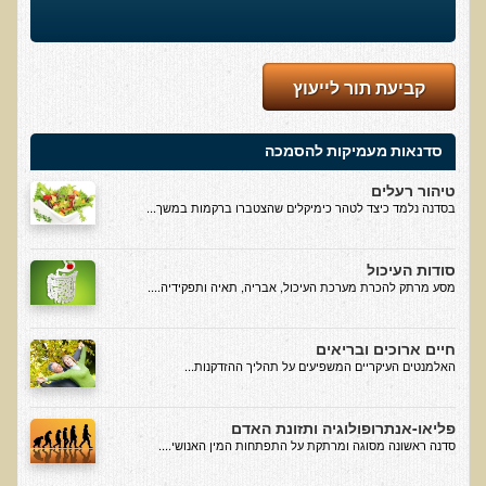
אוכלי כל, צמחונים או טבעונים
רכישת סדנת אוכלי כל, צמחונים או טבעונים
קביעת תור לייעוץ
מערכת החיסון
וידאו סדנת מערכת החיסון
סדנאות מעמיקות להסמכה
כל האמת על שמנים ושומנים
טיהור רעלים
רכישת סדנת כל האמת על שמנים ושומנים
בסדנה נלמד כיצד לטהר כימיקלים שהצטברו ברקמות במשך...
מדיטציה
סודות העיכול
רכישת סדנת מדיטציה
מסע מרתק להכרת מערכת העיכול, אבריה, תאיה ותפקידיה....
וידאו מדיטציה - כל החלקים
וידאו מדיטציה - חלק 1 - הסבר כללי
חיים ארוכים ובריאים
האלמנטים העיקריים המשפיעים על תהליך ההזדקנות...
טבעונות הלכה למעשה
רכישת סדנת טבעונות הלכה למעשה
פליאו-אנתרופולוגיה ותזונת האדם
סדנה ראשונה מסוגה ומרתקת על התפתחות המין האנושי....
הרצאות ואירועים