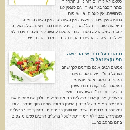
כשאנו לא קוראים לזה ניוון. התהליך
חקר יוחסין חוצה דורות MTTG
מתחיל כבר בגיל צעיר - גם כשאין לנו
דיטוקסיפיקציה של הנפש EMDR
מיחושים, אין כאבים, אין עייפות
כרונית, אין פיברומיאלגיה, אין בעיות עור, אין בעיות בראיה,
EMDR BSP MTTG
היציאות טובות - הכל "בסדר", אבל אנחנו כבר חשים בשלב מוקדם
יחסית שמשהו לא בסדר: כבר הפסקנו לחשוב כמו פעם, הזיכרון לא
הארגון הישראלי לרפואת שיניים פונקציונאלית
צלול כפי שהיה. הפעילות ההתנהגותית, מצבי הרוח - יש...
תסמונת הנוירון הוקסי
מחקרים וספרות מדעית
טיהור רעלים בראי הרפואה
הפונקציונאלית
רפואת שיניים ללא כספית ואמלגם
אנשים רבים אינם מודעים לכך שהם
גולשים ממליצים
מורעלים ע"י רעלים סביבתיים
ופנימיים באופן איטי, יומיומי
צור קשר
ומצטבר. לבדיקות הדם והשתן
הרגילות אין בד"כ משמעות בנושא
הסמכה
הרעלים, מכיוון שרוב הרעלים הם מסיסי שומן, ולכן הם עוזבים את
הסביבה המימית של הדם (והשתן המופק ממנו) תוך מספר שעות,
סדנאות מעמיקות להסמכה
ומצטברים ברקמות, שבהן יש שומן רב יחסית. תהליך ניקוי הרעלים
שמתרחש בכבד לא תמיד יכול לטפל ברעלים הרבים שאנו מוצפים
טיהור רעלים
בהם מהסביבה,...
שאלות ותשובות מסדנת טיהור רעלים