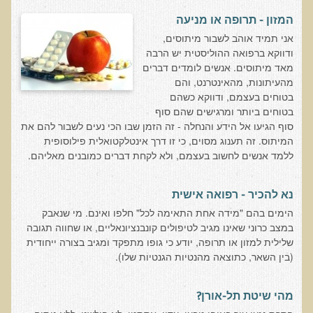
רכישת סדנת טיהור רעלים
המזון - תרופה או מניעה
אני תמיד אוהב לשבור מיתוסים,
תגובות ממשתתפי סדנת טיהור רעלים
ודווקא ברפואה ההוליסטית יש הרבה
סודות העיכול
מאד מיתוסים. אנשים לומדים דברים
מהעיתונות, מהאינטרנט, והם
שאלות ותשובות מסדנת סודות העיכול
בטוחים בעצמם, ודווקא כשהם
בטוחים ביותר ומרגישים שהם סוף
רכישת סדנת סודות העיכול
סוף הגיעו אל הידע והנחלה - זה הזמן שבו הכי נעים לשבור להם את
חיים ארוכים ובריאים
המיתוס. זה תענוג מסוים, כי זו דרך אינטלקטואלית פילוסופית
ללמד אנשים לחשוב בעצמם, ולא לקחת דברים כמובנים מאליהם.
רכישת סדנת חיים ארוכים ובריאים
שאלות ותשובות מסדנת חיים ארוכים ובריאים
נא להכיר - רפואה אישית
פליאו-אנתרופולוגיה ותזונת האדם
הימים בהם "מידה אחת התאימה לכל" חלפו ואינם. מי שנאבק
במצב כרוני שאינו מגיב לטיפולים קונבנציונאליים, או שחווה תגובה
רכישת סדנת פליאו-אנתרופולוגיה ותזונת האדם
שלילית למזון או תרופה, יודע כי גופו מתפקד ומגיב בצורה ייחודית
נפש בריאה במוח בריא
(בין השאר, כתוצאה מהנטיות הגנטיות שלו).
שאלות ותשובות מסדנת נפש בריאה במוח בריא
מהי שיטת תל-אורן?
רכישת סדנת נפש בריאה במוח בריא