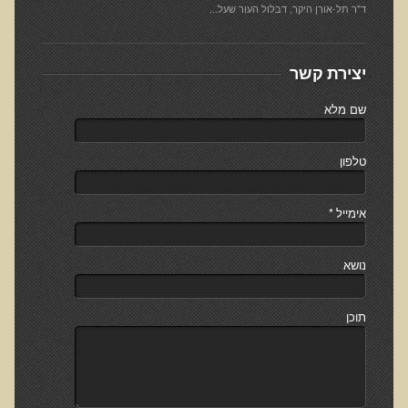
ד"ר תל-אורן היקר, דבלול העור שעל...
למה חשוב להיות טבעוני בריא?
שומן מעופש
יצירת קשר
חומצה אוקסלית
שם מלא
הנבטה והשרייה
צ'יה והמפ
טלפון
שומות ודבלולי עור והקשר להרעלה ומצבים רגשיים
דבלולי עור והקשר למצב ההורמונלי והנוירולוגי
אימייל
*
הורמונים ביו זהים
נושא
ראיון בנושא הנדסה גנטית
הדגמות ודוגמאות לנגעי עור שונים
תוכן
הקשר בין יובש בעור וחרדות לגידולי עור - שתי עדויות מקרה
כתמי לידה
המנגיומות סניליות - נקודות אדומות