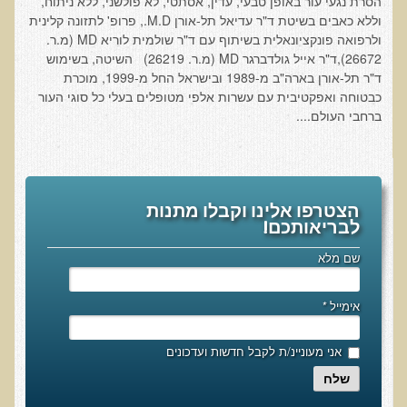
הסרת נגעי עור באופן טבעי, עדין, אסתטי, לא פולשני, ללא ניתוח,
המזון: תרופה או מניעה
וללא כאבים בשיטת ד"ר עדיאל תל-אורן M.D., פרופ' לתזונה קלינית
רכישת סדנת המזון: תרופה או מניעה
ולרפואה פונקציונאלית בשיתוף עם ד"ר שולמית לוריא MD (מ.ר.
26672),ד"ר אייל גולדברגר MD (מ.ר. 26219) השיטה, בשימוש
מתכות רעילות
ד"ר תל-אורן בארה"ב מ-1989 ובישראל החל מ-1999, מוכרת
כבטוחה ואפקטיבית עם עשרות אלפי מטופלים בעלי כל סוגי העור
רכישת סדנת מתכות רעילות
ברחבי העולם....
שאלות ותשובות מסדנת מתכות רעילות
האבחון הקליני והטיפול בבעיות של חילוף חומרים
שאלות ותשובות מסדנת חילוף חומרים
הצטרפו אלינו וקבלו מתנות
רכישת סדנת האבחון הקליני והטיפול בבעיות של חילוף חומרים
לבריאותכם!
מחלות כלי דם ולב
שם מלא
רכישת סדנת מחלות כלי דם ולב
אימייל
*
הקרינה והשדות האלקטרומגנטיים
רכישת סדנת הקרינה והשדות האלקטרומגנטיים
אני מעוניינ/ת לקבל חדשות ועדכונים
מערכת התריס
שלח
רכישת סדנת בלוטת התריס ומערכת התריס