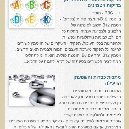
הצוות שלנו
בדיקות ויטמינים
1. RBC - חוסר
ענבל ליבסקי, Bsc, ND
בויטמין B12/חומצה פולית (בקרוב) -
ד"ר גבריאל שמלוב MD
ויטמין B12 חשוב לסינתזה של
חלבונים ולמניעת אנמיה, מחלות כלי
ד"ר עדיאל תל-אורן
דם ולב, לבעיות נוירולוגיות ונפשיות,
ד"ר שולמית לוריא (MD)
ולהפרעות בכלי העיכול. תפקידיו העיקריים של הויטמין קשורים
להגנה על תפקוד מערכת העצבים והמוח ולבניית תאים חדשים.
איפה נמצא ד"ר תל-אורן
ויטמין B12, יחד עם B6 וחומצה פולית, הוא חיוני לתהליכי
המתילציה הקשורים בסינתזה של דנ"א ולהגנה על הדנ"א...
אקופוליטן רשת בינ"ל לבריאות האדם והסביבה
מיהו ד"ר עדיאל תל-אורן
מתכות כבדות והשפעתן
הרעילה
הארגון למזעור החשיפה האלקטרומגנטית
מתכות כבדות הן מהחומרים
הרעילים ביותר בטבע, ורק לאחרונה
מרפ"י - המרכז לרפואה פונקציונאלית בישראל
הן נעשו נפוצות בסביבה ברמה גבוהה
ביותר. מתכות כבדות מתחברות
הארגון העולמי לבריאות נפשית פונקציונאלית
לאנזימים ולמולקולות בעלות קשרי
גופרית וגורמות לשינויים קיצוניים - בעיקר בתפקוד מערכת העצבים
הקלה בדיכאון חמור
המרכזית, אך גם במערכת העיכול ובאיזון האקולוגי של אוכלוסיית