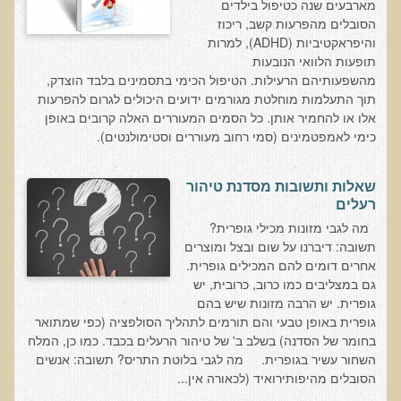
שאלונים רפואיים פונקציונאליים
מארבעים שנה כטיפול בילדים
הסובלים מהפרעות קשב, ריכוז
טופס קבלה לייעוץ קליני
והיפראקטיביות (ADHD), למרות
תופעות הלוואי הנובעות
טופס הרשמה לקבלת ייעוץ / טיפול + טופס פרטי בריאות
מהשפעותיהם הרעילות. הטיפול הכימי בתסמינים בלבד הוצדק,
היסטוריה כרונולוגית
תוך התעלמות מוחלטת מגורמים ידועים היכולים לגרום להפרעות
אלו או להחמיר אותן. כל הסמים המעוררים האלה קרובים באופן
שאלון DASS
כימי לאמפטמינים (סמי רחוב מעוררים וסטימולנטים).
שאלון Identi-T Stress Assesment
שאלון נוירוביהוויוראלי
שאלות ותשובות מסדנת טיהור
רעלים
שאלון מערכת התריס
מה לגבי מזונות מכילי גופרית?
שאלון אלרגיות למזון
תשובה: דיברנו על שום ובצל ומוצרים
אחרים דומים להם המכילים גופרית.
בדיקת טמפרטורה
גם במצליבים כמו כרוב, כרובית, יש
גופרית. יש הרבה מזונות שיש בהם
שאלון אוטואימוני
גופרית באופן טבעי והם תורמים לתהליך הסולפציה (כפי שמתואר
שאלון קנדידה
בחומר של הסדנה) בשלב ב' של טיהור הרעלים בכבד. כמו כן, המלח
השחור עשיר בגופרית. מה לגבי בלוטת התריס? תשובה: אנשים
שאלון סימפטומים של קרינת רדיו
הסובלים מהיפותירואיד (לכאורה אין...
פרוטוקולים רפואיים