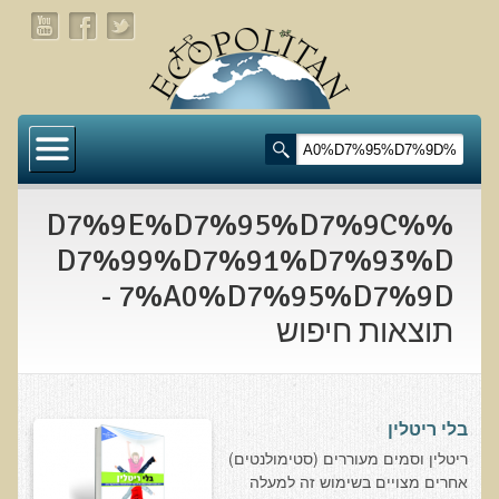
דף הבית
תעלומת שומן הדולפינים: מה גילינו כששתי קבוצות
זהות התבגרו… הפוך?
%D7%9E%D7%95%D7%9C%
בדיקת חוסרים ומתכות כבדות Socheck
D7%99%D7%91%D7%93%D
7%A0%D7%95%D7%9D -
הרצאה ב 28/11/25 טיפים מפתיעים ופשוטים לבריאות
איתנה ואריכות-ימים
תוצאות חיפוש
רפואה פונקציונאלית
מצבים קליניים ספציפיים
בלי ריטלין
מהי רפואה פונקציונאלית טבעית?
ריטלין וסמים מעוררים (סטימולנטים)
אחרים מצויים בשימוש זה למעלה