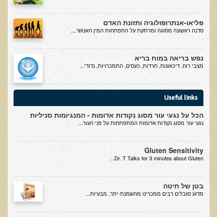
עיבוד מזון - כל הסודות
המלח השחור העשיר בגופרית מנפאל
פליאו-אנתרופולוגיה ותזונת האדם
סדנה ראשונה מסוגה ומרתקת על התפתחות המין האנושי....
הקשר התזונתי בין דלקת לסוכרת
כיצד מזונות תמימים הורסים את בריאותנו
נפש בריאה במוח בריא
מצבי רוח, דיכאונות, חרדות, כעסים, התמכרויות, נדודי...
כיצד לחיות חיים ארוכים ובריאים
המזון – תרופה או מניעה
Useful links
טיפול בהפרעות קשב וריכוז, אוטיזם
טיהור רעלים בראי הרפואה הפונקציונאלית
הכל על נגעי עור מסוג נקודות אדומות - המנגיומות סניליות
נגעי עור מסוג נקודות אדומות המתפתחות על פני העור...
בריאות המוח
תנועת המזון הבריא בשוליים
Gluten Sensitivity
Dr. T Talks for 3 minutes about Gluten...
סרטן ובדיקת ה-AMAS
חיסונים ונושאים נוספים
בטן של חיטה
​מדוע סובלים רבים ממכרינו מהשמנת-יתר, מבעיות...
הרצאה בנושא ניקוי רעלים
טבעונות במשפחה