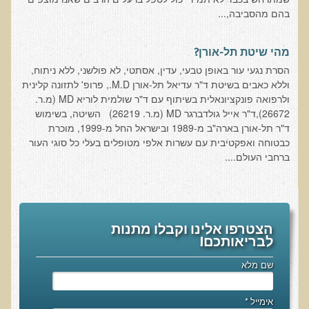
בהם מהסביבה,...
אוכלי כל, צמחונים או טבעונים
רכישת סדנת אוכלי כל, צמחונים או טבעונים
מהי שיטת תל-אורן?
מערכת החיסון
הסרת נגעי עור באופן טבעי, עדין, אסתטי, לא פולשני, ללא ניתוח,
וללא כאבים בשיטת ד"ר עדיאל תל-אורן M.D., פרופ' לתזונה קלינית
וידאו סדנת מערכת החיסון
ולרפואה פונקציונאלית בשיתוף עם ד"ר שולמית לוריא MD (מ.ר.
כל האמת על שמנים ושומנים
26672),ד"ר אייל גולדברגר MD (מ.ר. 26219) השיטה, בשימוש
ד"ר תל-אורן בארה"ב מ-1989 ובישראל החל מ-1999, מוכרת
רכישת סדנת כל האמת על שמנים ושומנים
כבטוחה ואפקטיבית עם עשרות אלפי מטופלים בעלי כל סוגי העור
מדיטציה
ברחבי העולם....
רכישת סדנת מדיטציה
וידאו מדיטציה - כל החלקים
וידאו מדיטציה - חלק 1 - הסבר כללי
הצטרפו אלינו וקבלו מתנות
לבריאותכם!
טבעונות הלכה למעשה
שם מלא
רכישת סדנת טבעונות הלכה למעשה
הרצאות ואירועים
אימייל
*