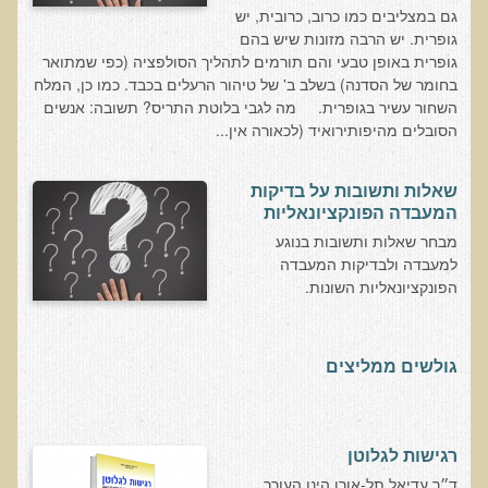
שאלונים רפואיים פונקציונאליים
גם במצליבים כמו כרוב, כרובית, יש
גופרית. יש הרבה מזונות שיש בהם
טופס קבלה לייעוץ קליני
גופרית באופן טבעי והם תורמים לתהליך הסולפציה (כפי שמתואר
טופס הרשמה לקבלת ייעוץ / טיפול + טופס פרטי בריאות
בחומר של הסדנה) בשלב ב' של טיהור הרעלים בכבד. כמו כן, המלח
השחור עשיר בגופרית. מה לגבי בלוטת התריס? תשובה: אנשים
היסטוריה כרונולוגית
הסובלים מהיפותירואיד (לכאורה אין...
שאלון DASS
שאלון Identi-T Stress Assesment
שאלות ותשובות על בדיקות
המעבדה הפונקציונאליות
שאלון נוירוביהוויוראלי
מבחר שאלות ותשובות בנוגע
שאלון מערכת התריס
למעבדה ולבדיקות המעבדה
הפונקציונאליות השונות.
שאלון אלרגיות למזון
בדיקת טמפרטורה
גולשים ממליצים
שאלון אוטואימוני
שאלון קנדידה
שאלון סימפטומים של קרינת רדיו
רגישות לגלוטן
פרוטוקולים רפואיים
ד״ר עדיאל תל-אורן הינו העורך