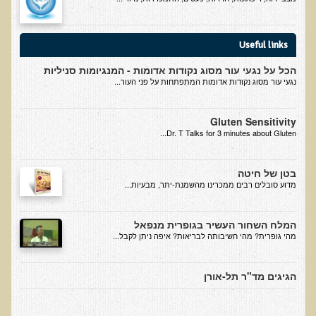
Alkalize and Diet
Anti-Inflammatory Diet
Useful links
Top Foods for Optimal Health, Longevity, & Detoxification
הכל על נגעי עור מסוג נקודות אדומות - המנגיומות סניליות
The Truth About Proteins
נגעי עור מסוג נקודות אדומות המתפתחות על פני העור...
Healthy Living
Gluten Sensitivity
Skin Lecture
Dr. T Talks for 3 minutes about Gluten...
Immunogenic Proteins
קצרצרים
בטן של חיטה
​מדוע סובלים רבים ממכרינו מהשמנת-יתר, מבעיות...
קליפ נפאל
הסבר קצר על ויטמין B12
המלח השחור העשיר בגופרית מנפאל
מהי גופרית? מהי חשיבותה לבריאות? איפה ניתן לקבל...
סטימולנטים (ממריצים)
האם רק צמחונים וטבעונים צריכים הכוונה תזונתית?
הגיגים מד"ר תל-אורן
אומגה 3
האם בטבע אכלנו דגנים וקטניות?