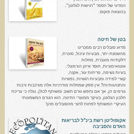
המדעי של הספר ״רגישות לגלוטן״,
בדיקות מעבדה פונקציונאליות
בהוצאת פוקוס.
בדיקת סריקה - חומצות אורגניות בשתן
בדיקת שתן לאיתור הצטברות של מתכות כבדות
בטן של חיטה
בדיקת צואה לאיתור מתכות כבדות
​מדוע סובלים רבים ממכרינו
בדיקה מקיפה לתפקוד מערכת העיכול
מהשמנת-יתר, מבעיות עיכול, סוכרת,
דלקתיות מוגברת, מחלות
בדיקות לרגישויות לחלבונים
אוטואימוניות, חוסר איזון הורמונלי,
AMAS - בדיקת דם לאיתור מוקדם של סרטן
בעיות נשימה, פריחות עור, אקנה,
קשיי למידה ומבעיות רגשיות, נפשיות
מידע מקצועי לרופאים ומטפלים על בדיקת ה-AMAS
והתנהגותיות? אין ספק שמחלות מודרניות אלה מורכבות ורבות
ספרות מדעית - בדיקת AMAS
גורמים הן, אך אם נחפש גורם חשוב ומשותף לכולן, נגלה כי צריכת
חלבון הגלוטן, בעיקר ממוצרי החיטה, הוא הגורם המשמעותי
בדיקת AMAS - מידע למטופל
העיקרי המשותף לפחות לחצי מהסובלים מהן!
פאנל קרדיו-ווסקולרי - לבריאות מערכת כלי הדם והלב
בדיקת שיער לאיתור מחסור במינרלים
אקופוליטן רשת בינ"ל לבריאות
האדם והסביבה
בדיקות גנטיות