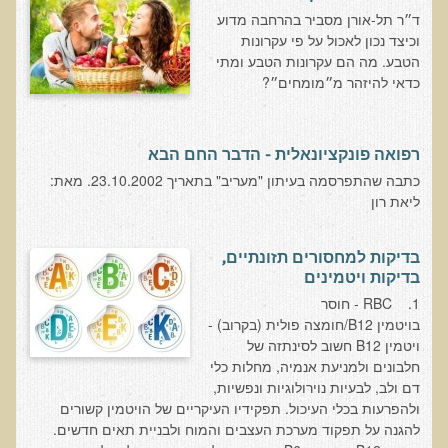
הצוות שלנו
ד״ר תל-אורן מסביר בהרחבה מדוע
וכיצד נכון לאכול על פי עקרונות
ענבל ליבסקי, Bsc, ND
הטבע. מה הם עקרונות הטבע ומתי
ד"ר גבריאל שמלוב MD
כדאי להיזהר מ״מומחים״?
ד"ר עדיאל תל-אורן
ד"ר שולמית לוריא (MD)
רפואה פונקציונאלית - הדבר החם הבא
איפה נמצא ד"ר תל-אורן
כתבה שהתפרסמה בעיתון "מעריב" בתאריך 23.10.2002. מאת:
ליאת רון
אקופוליטן רשת בינ"ל לבריאות האדם והסביבה
בדיקות למחסורים תזונתיים,
מיהו ד"ר עדיאל תל-אורן
בדיקות ויטמינים
הארגון למזעור החשיפה האלקטרומגנטית
1. RBC - חוסר
בויטמין B12/חומצה פולית (בקרוב) -
מרפ"י - המרכז לרפואה פונקציונאלית בישראל
ויטמין B12 חשוב לסינתזה של
חלבונים ולמניעת אנמיה, מחלות כלי
הארגון העולמי לבריאות נפשית פונקציונאלית
דם ולב, לבעיות נוירולוגיות ונפשיות,
ולהפרעות בכלי העיכול. תפקידיו העיקריים של הויטמין קשורים
הקלה בדיכאון חמור
להגנה על תפקוד מערכת העצבים והמוח ולבניית תאים חדשים.