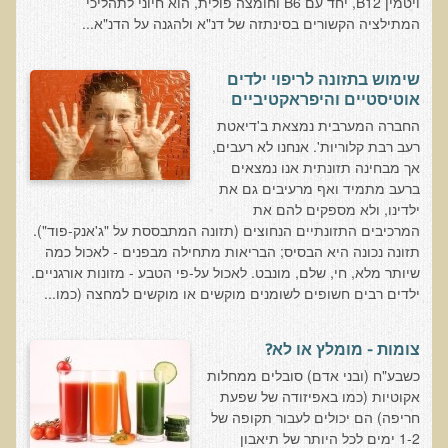
ויטמין B12, יחד עם B6 וחומצה פולית, הוא חיוני לתהליכי
חקר יוחסין חוצה דורות MTTG
המתילציה הקשורים בסינתזה של דנ"א ולהגנה על הדנ"א...
דיטוקסיפיקציה של הנפש EMDR
EMDR BSP MTTG
שימוש בתזונה לריפוי ילדים
אוטיסטיים והיפראקטיביים
הארגון הישראלי לרפואת שיניים פונקציונאלית
החברה המערבית נמצאת ב'דיאטת
רעב רבת קלוריות'. אנחנו לא רעבים,
תסמונת הנוירון הוקסי
אך מבחינה תזונתית אנו נמצאים
מחקרים וספרות מדעית
ברעב מתמיד ואף מרעיבים גם את
ילדינו, ולא מספקים להם את
רפואת שיניים ללא כספית ואמלגם
המרכיבים התזונתיים הנחוצים (תזונה המתבססת על "ג'אנק-פוד").
גולשים ממליצים
תזונה נכונה היא הבסיס; הבריאות מתחילה מבפנים - לאכול כמה
שיותר מלא, חי, שלם, מונבט. לאכול על-פי הטבע - מזונות אורגניים.
צור קשר
ילדים רבים חשופים לשומנים מוקשים או מוקשים למחצה (כמו...
הסמכה
צומות - מומלץ או לא?
סדנאות מעמיקות להסמכה
כשבע"ח (ובני אדם) סובלים ממחלות
אקוטיות (כמו באפיזודה של שפעת
טיהור רעלים
חריפה) הם יכולים לעבור תקופה של
1-2 ימים לכל היותר של תיאבון
שאלות ותשובות מסדנת טיהור רעלים