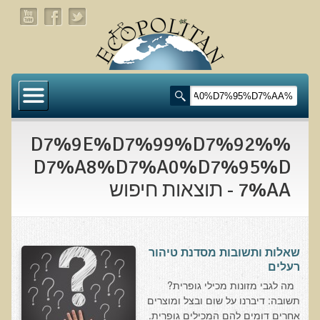
דף הבית
תעלומת שומן הדולפינים: מה גילינו כששתי קבוצות
זהות התבגרו… הפוך?
%D7%9E%D7%99%D7%92%
בדיקת חוסרים ומתכות כבדות Socheck
D7%A8%D7%A0%D7%95%D
7%AA - תוצאות חיפוש
הרצאה ב 28/11/25 טיפים מפתיעים ופשוטים לבריאות
איתנה ואריכות-ימים
רפואה פונקציונאלית
שאלות ותשובות מסדנת טיהור
מצבים קליניים ספציפיים
רעלים
מה לגבי מזונות מכילי גופרית?
מהי רפואה פונקציונאלית טבעית?
תשובה: דיברנו על שום ובצל ומוצרים
אחרים דומים להם המכילים גופרית.