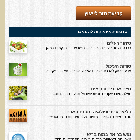
הגיל והתרגיל
קביעת תור לייעוץ
האמת על החלבונים
מהי רפואה פונקציונאלית
סדנאות מעמיקות להסמכה
מיתוס הדיאטה
טיהור רעלים
הרפואה הפונקציונאלית מול הרפואה הממסדית
בסדנה נלמד כיצד לטהר כימיקלים שהצטברו ברקמות במשך...
גנטיקה ותזונה - מה משפיע על מה?
סודות העיכול
בדיקות מעבדה לרגישות לגלוטן
מסע מרתק להכרת מערכת העיכול, אבריה, תאיה ותפקידיה....
איך ומדוע נוצרו נגעי העור שלנו?
חיים ארוכים ובריאים
קליניקות עור להסרת נגעי עור
האלמנטים העיקריים המשפיעים על תהליך ההזדקנות...
פאנל עימות בין מומחים - מזון מהחי כן או לא?
טעויות, שגיאות ומיתוסים בתנועת הרו-פוד
פליאו-אנתרופולוגיה ותזונת האדם
סדנה ראשונה מסוגה ומרתקת על התפתחות המין האנושי....
מיתוסים בתנועת המזון ההוליסטי
הרצאות מוקלטות באנגלית
נפש בריאה במוח בריא
מצבי רוח, דיכאונות, חרדות, כעסים, התמכרויות, נדודי...