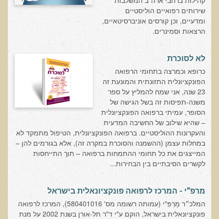
קהילות ברחבי ארה"ב המשלבות
בדיקות לאבחון מחסורים וסיכונים
שירותים רפואיים הוליסטיים
ומדעיים, וכן קורסים אוניברסיטאיים,
בדיקת צואה לאיתור מוקדם של סרטן המעי הגס M2PK
הרצאות וסמינרים.
בדיקת דם קליפורד לרגישויות לחומרים דנטאליים
לא לסוכרת
בדיקות למחסורים תזונתיים, בדיקות ויטמינים
כרופא וכמרצה בתחומי הרפואה
בדיקות לקזיאו-מורפינים וגלוטיאו-מורפינים
הפונקציונלית התזונתית והמונעת זה
שאלות ותשובות למעבדה
23 שנה, אני שמח להמליץ על ספר
משנה-תפיסות זה בשל הגישה של
דפי מידע
הסופר, עמיתי ברפואה הפונקציונלית
– שהיא שילוב של החשיבה המדעית
רשימת משאבים לפציינט
והעקרונות ההוליסטיים. ברפואה הפונקציונלית, הטיפול מתמקד לא
במחלות עצמן (ההשמנה והסוכרת במקרה זה), אלא בגורמים להן –
רשימת תוצרת מרוססת
המייצגים את כל תחומי ההתמחות ברפואה – תוך התייחסות
רשימת מאכלים המכילים חומצה אוקסלית
לקשרים הסיבתיים בין הבחירות...
דף כספית
מרפ"י - המרכז לרפואה פונקציונאלית בישראל
רשימת מאכלים המכילים היסטמין
המלכ״ר מָרְפִּ"י (עמותה רשומה מס' 580401016), המרכז לרפואה
עשרת המזונות
פונקציונאלית בישראל, הוקם ע"י ד"ר תל-אורן בשנת 2002 על מנת