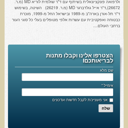
ולרפואה פונקציונאלית בשיתוף עם ד"ר שולמית לוריא MD (מ.ר.
עיבוד מזון - כל הסודות
26672),ד"ר אייל גולדברגר MD (מ.ר. 26219) השיטה, בשימוש
המלח השחור העשיר בגופרית מנפאל
ד"ר תל-אורן בארה"ב מ-1989 ובישראל החל מ-1999, מוכרת
כבטוחה ואפקטיבית עם עשרות אלפי מטופלים בעלי כל סוגי העור
הקשר התזונתי בין דלקת לסוכרת
ברחבי העולם....
כיצד מזונות תמימים הורסים את בריאותנו
כיצד לחיות חיים ארוכים ובריאים
המזון – תרופה או מניעה
הצטרפו אלינו וקבלו מתנות
טיפול בהפרעות קשב וריכוז, אוטיזם
לבריאותכם!
טיהור רעלים בראי הרפואה הפונקציונאלית
שם מלא
בריאות המוח
אימייל
*
תנועת המזון הבריא בשוליים
סרטן ובדיקת ה-AMAS
אני מעוניינ/ת לקבל חדשות ועדכונים
חיסונים ונושאים נוספים
שלח
הרצאה בנושא ניקוי רעלים
טבעונות במשפחה