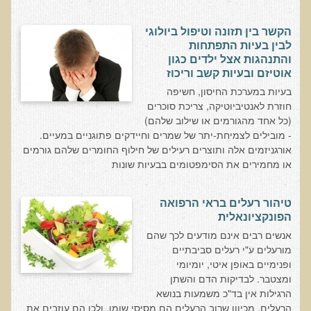
אוכלי כל, צמחונים או טבעונים
הקשר בין תזונה וטיפול ביולוגי
רכישת סדנת אוכלי כל, צמחונים או טבעונים
לבין בעיות התפתחות
והתנהגות אצל ילדים כגון
מערכת החיסון
אוטיזם ובעיות קשב וריכוז
וידאו סדנת מערכת החיסון
בעיות במערכת החיסון, חשיפה
חוזרת לאנטיביוטיקה, צריכת סוכרים
כל האמת על שמנים ושומנים
(כל אחד מהגורמים או שילוב שלהם)
רכישת סדנת כל האמת על שמנים ושומנים
- מובילים לצמיחת-יתר של שמרים וחיידקים פתוגניים במעיים.
אורגניזמים אלה ותוצרים רעילים של חילוף החומרים שלהם גורמים
מדיטציה
או מחמירים את הסימפטומים בבעיות שונות
רכישת סדנת מדיטציה
וידאו מדיטציה - כל החלקים
טיהור רעלים בראי הרפואה
הפונקציונאלית
וידאו מדיטציה - חלק 1 - הסבר כללי
אנשים רבים אינם מודעים לכך שהם
טבעונות הלכה למעשה
מורעלים ע"י רעלים סביבתיים
ופנימיים באופן איטי, יומיומי
רכישת סדנת טבעונות הלכה למעשה
ומצטבר. לבדיקות הדם והשתן
הרצאות ואירועים
הרגילות אין בד"כ משמעות בנושא
הרעלים, מכיוון שרוב הרעלים הם מסיסי שומן, ולכן הם עוזבים את