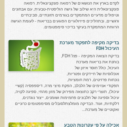
לקדם בארץ את הנושאים של רפואה פונקציונאלית. רפואה
עדויות מטופלים
פונקציונאלית היא שילוב של גישה הוליסטית-טבעית, עם אבחונים
תודה לך דוקטור על חוויה נהדרת
וטיפולים מדעיים המתמקדים בגורמים תזונתיים, סביבתיים
ורגשיים, ובתהליכים פיזיולוגיים הפוגעים בבריאות - לעומת הגישה
אדם ורופא שנותן לי אלטרנטיבה אחרת ממה שהרופאים שפגשתי נתנו
הרווחת המתמקדת בעיקר בדיכוי סימפטומים.
לי
ירדתי ל- 2 מגנזיום גליצינייט ליום ולא לקחתי את הלית'נייז כבר חודש
בדיקה מקיפה לתפקוד מערכת
העיכול FDH
​תודה לך עדיאל על הפגישה היום. מאד שמחתי על האווירה האופטימית
בדיקת הצואה המקיפה - פנל FDH,
עצוב נורא לחשוב שכל כך הרבה אנשים מאמינים שכימותרפיה היא
בוחנת את בריאות מערכת
התקווה היחידה כאשר מאובחנים עם סרטן
העיכול, כולל חוסר איזון של
אנחנו מאושרים מאוד שביצענו ואת הבדיקה וממליצים בחום לכל מי
אוכלוסיות של חיידקים ופטריות,
שסובל לעשות אותה.
נוכחות פרזיטים, רמת חומציות,
תפקודי אנזימים של הלבלב, הפקת מיצי מרה, דיספפסיה (קשיי
הבריאות של כל המשפחה השתפרה
עיכול), תוצרי רקב כתוצאה מפירוק של מזון מהחי, ספיגה לקויה,
עיכול וספיגה של חלבונים פחמימות ושומנים, ייצור נוגדנים,
אסירי תודה לך על השבת הבריאות שלנו
דלקתיות, ועוד. הבדיקה מומלצתלסובלים מסימפטומים כרוניים
תודה דר' עדיאל שהצלת את חיי!
ואקוטיים של מערכת...
אודות
אכילה על פי עקרונות הטבע