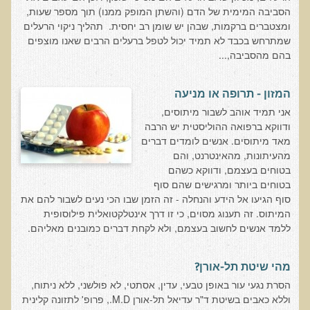
סדנה בנושא: התא ובריאותך
הסביבה המימית של הדם (והשתן המופק ממנו) תוך מספר שעות,
ומצטברים ברקמות, שבהן יש שומן רב יחסית. תהליך ניקוי הרעלים
הרצאות ואירועים קרובים
שמתרחש בכבד לא תמיד יכול לטפל ברעלים הרבים שאנו מוצפים
בהם מהסביבה,...
חבקו את השמש! הרצאת זום
מפגש קולנועי עם דר' עדיאל תל-אורן
המזון - תרופה או מניעה
כנס אוכלים בריא 8
אני תמיד אוהב לשבור מיתוסים,
ודווקא ברפואה ההוליסטית יש הרבה
כנס בריאות העור, השיער והציפורניים - והקשר העמוק לבריאות הגוף
מאד מיתוסים. אנשים לומדים דברים
הפנימי והמח
מהעיתונות, מהאינטרנט, והם
בטוחים בעצמם, ודווקא כשהם
הרצאה: תבוסת הסרטן - מהפכת הגילוי המוקדם
בטוחים ביותר ומרגישים שהם סוף
סדנת הבריאות המינית, הסקס והפוריות עם ד"ר עדיאל תל-אורן
סוף הגיעו אל הידע והנחלה - זה הזמן שבו הכי נעים לשבור להם את
המיתוס. זה תענוג מסוים, כי זו דרך אינטלקטואלית פילוסופית
הרצאה: סודות האפיגנטיקה
ללמד אנשים לחשוב בעצמם, ולא לקחת דברים כמובנים מאליהם.
עידן המחלות האוטו-אימוניות - מינקות ועד בגרות
הרצאות מוקלטות בעברית
מהי שיטת תל-אורן?
הסרת נגעי עור באופן טבעי, עדין, אסתטי, לא פולשני, ללא ניתוח,
תנועה תקינה במפרקים
וללא כאבים בשיטת ד"ר עדיאל תל-אורן M.D., פרופ' לתזונה קלינית