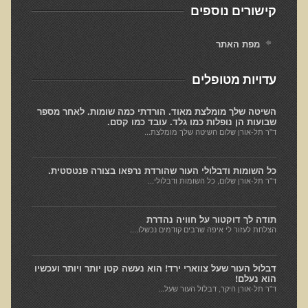
קישורים נוספים
סדנאות מעמיקות
מפת האתר
Dr. T in 3
Raw Cacao
עדויות מטופלים
Gluten Sensitivity
השיטה שלך מומלצת מאוד. הורדתי כמה שומות. לאחר מספר
Green Savouries
שבועות הן נופלות כמו גלד. עובד כמו קסם.
ד"ר תל-אורן שלום השיטה שלך מומלצת...
Novadermy - Facial Rejuvination
Chronic Fatigue Syndrome
כל השומות ודבלולי העור שהורדת נרפאו בצורה פנטסטית.
ד"ר תל-אורן שלום, כל השומות ודבלולי...
The Raw Food Diet
Organic Acid Test
תודה לך דוקטור על חוויה נהדרת
הצלחת לעזור לי איפה שרבים קודמים נכשלו....
Protein
Meat
דבלול העור שעל צווארי ירד! הוא נעשה קטן יותר ויותר ועכשיו
Fibromyalgia
הוא נעלם!
ד"ר תל-אורן היקר, דבלול העור שעל...
Depression