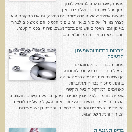
מופחת, שגורם להם להפסיק לצרוך
רכישת סדנת טיהור רעלים
מזון מבלי שבחרו בכך (על פי רוב אין
זה צום אמיתי שהוא פעולה יזומה עם בחירה, גם אם התקופה היא
תגובות ממשתתפי סדנת טיהור רעלים
קצרה מאוד). על פי רוב, אין זה צום מוחלט כי הם ממשיכים לצרוך
סודות העיכול
באופן זמני מאכלים פשוטים בלבד (עשב, פירות) בכמות קטנה.
הדבר נצפה בחיות מחמד וב"אדם...
שאלות ותשובות מסדנת סודות העיכול
רכישת סדנת סודות העיכול
מתכות כבדות והשפעתן
הרעילה
חיים ארוכים ובריאים
מתכות כבדות הן מהחומרים
רכישת סדנת חיים ארוכים ובריאים
הרעילים ביותר בטבע, ורק לאחרונה
הן נעשו נפוצות בסביבה ברמה גבוהה
שאלות ותשובות מסדנת חיים ארוכים ובריאים
ביותר. מתכות כבדות מתחברות
פליאו-אנתרופולוגיה ותזונת האדם
לאנזימים ולמולקולות בעלות קשרי
גופרית וגורמות לשינויים קיצוניים - בעיקר בתפקוד מערכת העצבים
רכישת סדנת פליאו-אנתרופולוגיה ותזונת האדם
המרכזית, אך גם במערכת העיכול ובאיזון האקולוגי של אוכלוסיית
נפש בריאה במוח בריא
החיידקים, השמרים והפטריות במעיים, ובתפקודן של מערכות
הטיהור והניקוי של הגוף.
שאלות ותשובות מסדנת נפש בריאה במוח בריא
רכישת סדנת נפש בריאה במוח בריא
בדיקות גנטיות