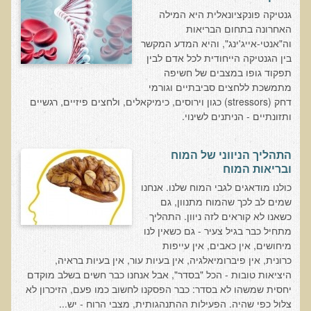
המזון: תרופה או מניעה
גנטיקה פונקציונאלית היא המילה
האחרונה בתחום הבריאות
רכישת סדנת המזון: תרופה או מניעה
וה"אנטי-אייג'ינג", והיא המדע המקשר
מתכות רעילות
בין הגנטיקה הייחודית לכל אדם לבין
תפקוד גופו במצבים של חשיפה
רכישת סדנת מתכות רעילות
מתמשכת ללחצים סביבתיים וגורמי
שאלות ותשובות מסדנת מתכות רעילות
דחק (stressors) כגון וירוסים, כימיקאלים, ולחצים פיזיים, רגשיים
ותזונתיים - הניתנים לשינוי.
האבחון הקליני והטיפול בבעיות של חילוף חומרים
שאלות ותשובות מסדנת חילוף חומרים
התהליך הניווני של המוח
רכישת סדנת האבחון הקליני והטיפול בבעיות של חילוף חומרים
ובריאות המוח
כולנו מודאגים לגבי המוח שלנו. אנחנו
מחלות כלי דם ולב
שמים לב לכך שהמוח מתנוון, גם
רכישת סדנת מחלות כלי דם ולב
כשאנו לא קוראים לזה ניוון. התהליך
מתחיל כבר בגיל צעיר - גם כשאין לנו
הקרינה והשדות האלקטרומגנטיים
מיחושים, אין כאבים, אין עייפות
רכישת סדנת הקרינה והשדות האלקטרומגנטיים
כרונית, אין פיברומיאלגיה, אין בעיות עור, אין בעיות בראיה,
היציאות טובות - הכל "בסדר", אבל אנחנו כבר חשים בשלב מוקדם
מערכת התריס
יחסית שמשהו לא בסדר: כבר הפסקנו לחשוב כמו פעם, הזיכרון לא
צלול כפי שהיה. הפעילות ההתנהגותית, מצבי הרוח - יש...
רכישת סדנת בלוטת התריס ומערכת התריס