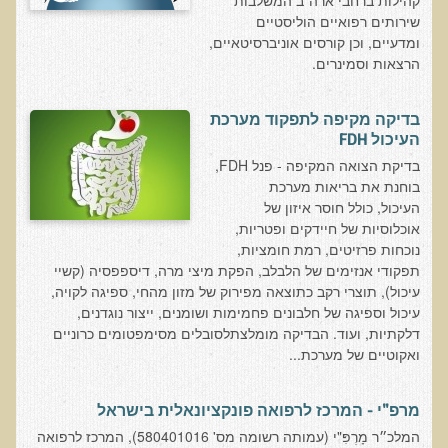
קהילות ברחבי ארה"ב המשלבות
בדיקות לאבחון מחסורים וסיכונים
שירותים רפואיים הוליסטיים
ומדעיים, וכן קורסים אוניברסיטאיים,
בדיקת צואה לאיתור מוקדם של סרטן המעי הגס M2PK
הרצאות וסמינרים.
בדיקת דם קליפורד לרגישויות לחומרים דנטאליים
בדיקה מקיפה לתפקוד מערכת
בדיקות למחסורים תזונתיים, בדיקות ויטמינים
העיכול FDH
בדיקות לקזיאו-מורפינים וגלוטיאו-מורפינים
בדיקת הצואה המקיפה - פנל FDH,
שאלות ותשובות למעבדה
בוחנת את בריאות מערכת
העיכול, כולל חוסר איזון של
דפי מידע
אוכלוסיות של חיידקים ופטריות,
נוכחות פרזיטים, רמת חומציות,
רשימת משאבים לפציינט
תפקודי אנזימים של הלבלב, הפקת מיצי מרה, דיספפסיה (קשיי
עיכול), תוצרי רקב כתוצאה מפירוק של מזון מהחי, ספיגה לקויה,
רשימת תוצרת מרוססת
עיכול וספיגה של חלבונים פחמימות ושומנים, ייצור נוגדנים,
רשימת מאכלים המכילים חומצה אוקסלית
דלקתיות, ועוד. הבדיקה מומלצתלסובלים מסימפטומים כרוניים
ואקוטיים של מערכת...
דף כספית
רשימת מאכלים המכילים היסטמין
מרפ"י - המרכז לרפואה פונקציונאלית בישראל
עשרת המזונות
המלכ״ר מָרְפִּ"י (עמותה רשומה מס' 580401016), המרכז לרפואה