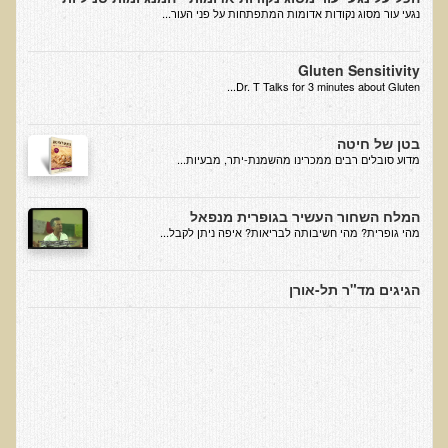
עיבוד מזון - כל הסודות
נגעי עור מסוג נקודות אדומות המתפתחות על פני העור...
המלח השחור העשיר בגופרית מנפאל
Gluten Sensitivity
הקשר התזונתי בין דלקת לסוכרת
Dr. T Talks for 3 minutes about Gluten...
כיצד מזונות תמימים הורסים את בריאותנו
כיצד לחיות חיים ארוכים ובריאים
בטן של חיטה
​מדוע סובלים רבים ממכרינו מהשמנת-יתר, מבעיות...
המזון – תרופה או מניעה
טיפול בהפרעות קשב וריכוז, אוטיזם
המלח השחור העשיר בגופרית מנפאל
מהי גופרית? מהי חשיבותה לבריאות? איפה ניתן לקבל...
טיהור רעלים בראי הרפואה הפונקציונאלית
בריאות המוח
הגיגים מד"ר תל-אורן
תנועת המזון הבריא בשוליים
סרטן ובדיקת ה-AMAS
חיסונים ונושאים נוספים
הרצאה בנושא ניקוי רעלים
טבעונות במשפחה