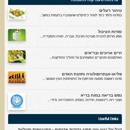
סדנה בנושא: התא ובריאותך
טיהור רעלים
בסדנה נלמד כיצד לטהר כימיקלים שהצטברו ברקמות במשך...
הרצאות ואירועים קרובים
חבקו את השמש! הרצאת זום
סודות העיכול
מסע מרתק להכרת מערכת העיכול, אבריה, תאיה ותפקידיה....
מפגש קולנועי עם דר' עדיאל תל-אורן
כנס אוכלים בריא 8
חיים ארוכים ובריאים
כנס בריאות העור, השיער והציפורניים - והקשר העמוק לבריאות הגוף
האלמנטים העיקריים המשפיעים על תהליך ההזדקנות...
הפנימי והמח
הרצאה: תבוסת הסרטן - מהפכת הגילוי המוקדם
פליאו-אנתרופולוגיה ותזונת האדם
סדנה ראשונה מסוגה ומרתקת על התפתחות המין האנושי....
סדנת הבריאות המינית, הסקס והפוריות עם ד"ר עדיאל תל-אורן
הרצאה: סודות האפיגנטיקה
נפש בריאה במוח בריא
מצבי רוח, דיכאונות, חרדות, כעסים, התמכרויות, נדודי...
עידן המחלות האוטו-אימוניות - מינקות ועד בגרות
הרצאות מוקלטות בעברית
Useful links
תנועה תקינה במפרקים
הכל על נגעי עור מסוג נקודות אדומות - המנגיומות סניליות