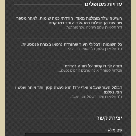
עדויות מטופלים
למה חשוב להיות טבעוני בריא?
השיטה שלך מומלצת מאוד. הורדתי כמה שומות. לאחר מספר
שומן מעופש
שבועות הן נופלות כמו גלד. עובד כמו קסם.
ד"ר תל-אורן שלום השיטה שלך מומלצת...
חומצה אוקסלית
הנבטה והשרייה
כל השומות ודבלולי העור שהורדת נרפאו בצורה פנטסטית.
ד"ר תל-אורן שלום, כל השומות ודבלולי...
צ'יה והמפ
שומות ודבלולי עור והקשר להרעלה ומצבים רגשיים
תודה לך דוקטור על חוויה נהדרת
דבלולי עור והקשר למצב ההורמונלי והנוירולוגי
הצלחת לעזור לי איפה שרבים קודמים נכשלו....
הורמונים ביו זהים
דבלול העור שעל צווארי ירד! הוא נעשה קטן יותר ויותר ועכשיו
ראיון בנושא הנדסה גנטית
הוא נעלם!
ד"ר תל-אורן היקר, דבלול העור שעל...
הדגמות ודוגמאות לנגעי עור שונים
הקשר בין יובש בעור וחרדות לגידולי עור - שתי עדויות מקרה
יצירת קשר
כתמי לידה
המנגיומות סניליות - נקודות אדומות
שם מלא