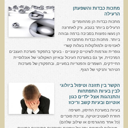
הצוות שלנו
מתכות כבדות והשפעתן
ענבל ליבסקי, Bsc, ND
הרעילה
מתכות כבדות הן מהחומרים
ד"ר גבריאל שמלוב MD
הרעילים ביותר בטבע, ורק לאחרונה
ד"ר עדיאל תל-אורן
הן נעשו נפוצות בסביבה ברמה גבוהה
ביותר. מתכות כבדות מתחברות
ד"ר שולמית לוריא (MD)
לאנזימים ולמולקולות בעלות קשרי
איפה נמצא ד"ר תל-אורן
גופרית וגורמות לשינויים קיצוניים - בעיקר בתפקוד מערכת העצבים
המרכזית, אך גם במערכת העיכול ובאיזון האקולוגי של אוכלוסיית
אקופוליטן רשת בינ"ל לבריאות האדם והסביבה
החיידקים, השמרים והפטריות במעיים, ובתפקודן של מערכות
הטיהור והניקוי של הגוף.
מיהו ד"ר עדיאל תל-אורן
הקשר בין תזונה וטיפול ביולוגי
הארגון למזעור החשיפה האלקטרומגנטית
לבין בעיות התפתחות
והתנהגות אצל ילדים כגון
מרפ"י - המרכז לרפואה פונקציונאלית בישראל
אוטיזם ובעיות קשב וריכוז
בעיות במערכת החיסון, חשיפה
הארגון העולמי לבריאות נפשית פונקציונאלית
חוזרת לאנטיביוטיקה, צריכת סוכרים
הקלה בדיכאון חמור
(כל אחד מהגורמים או שילוב שלהם)
- מובילים לצמיחת-יתר של שמרים וחיידקים פתוגניים במעיים.