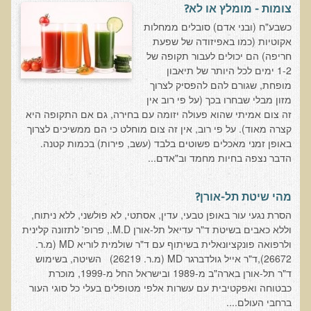
המזון: תרופה או מניעה
צומות - מומלץ או לא?
כשבע"ח (ובני אדם) סובלים ממחלות
רכישת סדנת המזון: תרופה או מניעה
אקוטיות (כמו באפיזודה של שפעת
מתכות רעילות
חריפה) הם יכולים לעבור תקופה של
1-2 ימים לכל היותר של תיאבון
רכישת סדנת מתכות רעילות
מופחת, שגורם להם להפסיק לצרוך
שאלות ותשובות מסדנת מתכות רעילות
מזון מבלי שבחרו בכך (על פי רוב אין
זה צום אמיתי שהוא פעולה יזומה עם בחירה, גם אם התקופה היא
האבחון הקליני והטיפול בבעיות של חילוף חומרים
קצרה מאוד). על פי רוב, אין זה צום מוחלט כי הם ממשיכים לצרוך
באופן זמני מאכלים פשוטים בלבד (עשב, פירות) בכמות קטנה.
שאלות ותשובות מסדנת חילוף חומרים
הדבר נצפה בחיות מחמד וב"אדם...
רכישת סדנת האבחון הקליני והטיפול בבעיות של חילוף חומרים
מחלות כלי דם ולב
מהי שיטת תל-אורן?
רכישת סדנת מחלות כלי דם ולב
הסרת נגעי עור באופן טבעי, עדין, אסתטי, לא פולשני, ללא ניתוח,
וללא כאבים בשיטת ד"ר עדיאל תל-אורן M.D., פרופ' לתזונה קלינית
הקרינה והשדות האלקטרומגנטיים
ולרפואה פונקציונאלית בשיתוף עם ד"ר שולמית לוריא MD (מ.ר.
26672),ד"ר אייל גולדברגר MD (מ.ר. 26219) השיטה, בשימוש
רכישת סדנת הקרינה והשדות האלקטרומגנטיים
ד"ר תל-אורן בארה"ב מ-1989 ובישראל החל מ-1999, מוכרת
מערכת התריס
כבטוחה ואפקטיבית עם עשרות אלפי מטופלים בעלי כל סוגי העור
ברחבי העולם....
רכישת סדנת בלוטת התריס ומערכת התריס