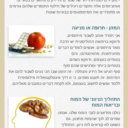
חקר יוחסין חוצה דורות MTTG
אורגניזמים אלה ותוצרים רעילים של חילוף החומרים שלהם גורמים
דיטוקסיפיקציה של הנפש EMDR
או מחמירים את הסימפטומים בבעיות שונות
EMDR BSP MTTG
המזון - תרופה או מניעה
הארגון הישראלי לרפואת שיניים פונקציונאלית
אני תמיד אוהב לשבור מיתוסים,
ודווקא ברפואה ההוליסטית יש הרבה
תסמונת הנוירון הוקסי
מאד מיתוסים. אנשים לומדים דברים
מחקרים וספרות מדעית
מהעיתונות, מהאינטרנט, והם
בטוחים בעצמם, ודווקא כשהם
רפואת שיניים ללא כספית ואמלגם
בטוחים ביותר ומרגישים שהם סוף
גולשים ממליצים
סוף הגיעו אל הידע והנחלה - זה הזמן שבו הכי נעים לשבור להם את
המיתוס. זה תענוג מסוים, כי זו דרך אינטלקטואלית פילוסופית
צור קשר
ללמד אנשים לחשוב בעצמם, ולא לקחת דברים כמובנים מאליהם.
הסמכה
התהליך הניווני של המוח
ובריאות המוח
סדנאות מעמיקות להסמכה
כולנו מודאגים לגבי המוח שלנו. אנחנו
טיהור רעלים
שמים לב לכך שהמוח מתנוון, גם
כשאנו לא קוראים לזה ניוון. התהליך
שאלות ותשובות מסדנת טיהור רעלים