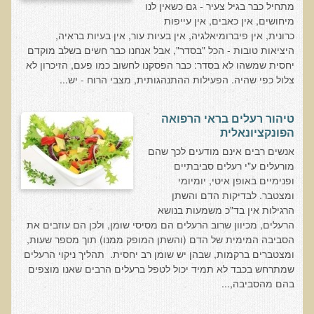
מתחיל כבר בגיל צעיר - גם כשאין לנו
רכישת סדנת טיהור רעלים
מיחושים, אין כאבים, אין עייפות
כרונית, אין פיברומיאלגיה, אין בעיות עור, אין בעיות בראיה,
תגובות ממשתתפי סדנת טיהור רעלים
היציאות טובות - הכל "בסדר", אבל אנחנו כבר חשים בשלב מוקדם
יחסית שמשהו לא בסדר: כבר הפסקנו לחשוב כמו פעם, הזיכרון לא
סודות העיכול
צלול כפי שהיה. הפעילות ההתנהגותית, מצבי הרוח - יש...
שאלות ותשובות מסדנת סודות העיכול
רכישת סדנת סודות העיכול
טיהור רעלים בראי הרפואה
הפונקציונאלית
חיים ארוכים ובריאים
אנשים רבים אינם מודעים לכך שהם
רכישת סדנת חיים ארוכים ובריאים
מורעלים ע"י רעלים סביבתיים
ופנימיים באופן איטי, יומיומי
שאלות ותשובות מסדנת חיים ארוכים ובריאים
ומצטבר. לבדיקות הדם והשתן
פליאו-אנתרופולוגיה ותזונת האדם
הרגילות אין בד"כ משמעות בנושא
הרעלים, מכיוון שרוב הרעלים הם מסיסי שומן, ולכן הם עוזבים את
רכישת סדנת פליאו-אנתרופולוגיה ותזונת האדם
הסביבה המימית של הדם (והשתן המופק ממנו) תוך מספר שעות,
נפש בריאה במוח בריא
ומצטברים ברקמות, שבהן יש שומן רב יחסית. תהליך ניקוי הרעלים
שמתרחש בכבד לא תמיד יכול לטפל ברעלים הרבים שאנו מוצפים
שאלות ותשובות מסדנת נפש בריאה במוח בריא
בהם מהסביבה,...
רכישת סדנת נפש בריאה במוח בריא