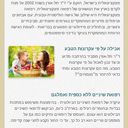
פונקציונאלית בישראל, הוקם ע"י ד"ר תל-אורן בשנת 2002 על מנת
עדויות מטופלים
לקדם בארץ את הנושאים של רפואה פונקציונאלית. רפואה
תודה לך דוקטור על חוויה נהדרת
פונקציונאלית היא שילוב של גישה הוליסטית-טבעית, עם אבחונים
וטיפולים מדעיים המתמקדים בגורמים תזונתיים, סביבתיים
אדם ורופא שנותן לי אלטרנטיבה אחרת ממה שהרופאים שפגשתי נתנו
ורגשיים, ובתהליכים פיזיולוגיים הפוגעים בבריאות - לעומת הגישה
לי
הרווחת המתמקדת בעיקר בדיכוי סימפטומים.
ירדתי ל- 2 מגנזיום גליצינייט ליום ולא לקחתי את הלית'נייז כבר חודש
אכילה על פי עקרונות הטבע
​תודה לך עדיאל על הפגישה היום. מאד שמחתי על האווירה האופטימית
ד״ר תל-אורן מסביר בהרחבה מדוע
עצוב נורא לחשוב שכל כך הרבה אנשים מאמינים שכימותרפיה היא
וכיצד נכון לאכול על פי עקרונות
התקווה היחידה כאשר מאובחנים עם סרטן
הטבע. מה הם עקרונות הטבע ומתי
אנחנו מאושרים מאוד שביצענו ואת הבדיקה וממליצים בחום לכל מי
כדאי להיזהר מ״מומחים״?
שסובל לעשות אותה.
הבריאות של כל המשפחה השתפרה
רפואת שיניים ללא כספית ואמלגם
אסירי תודה לך על השבת הבריאות שלנו
עיקרה של רפואת השיניים הביולוגית - בהימנעות משימוש במתכות
תודה דר' עדיאל שהצלת את חיי!
כבדות ובחומרים רעילים. בארה"ב כיום, הביקוש לרופאי השיניים
הביולוגים הוא עצום. העומס על רופאים ותיקים כמו גם על
אודות
מוסמכים טריים הוא רב כל כך, עד כי התור נקבע לחצי שנה קדימה.