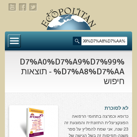
דף הבית
תעלומת שומן הדולפינים: מה גילינו כששתי קבוצות
זהות התבגרו… הפוך?
%D7%A0%D7%A9%D7%99
בדיקת חוסרים ומתכות כבדות Socheck
%D7%A8%D7%AA - תוצאות
חיפוש
הרצאה ב 28/11/25 טיפים מפתיעים ופשוטים לבריאות
איתנה ואריכות-ימים
רפואה פונקציונאלית
לא לסוכרת
מצבים קליניים ספציפיים
כרופא וכמרצה בתחומי הרפואה
הפונקציונלית התזונתית והמונעת זה
מהי רפואה פונקציונאלית טבעית?
23 שנה, אני שמח להמליץ על ספר
משנה-תפיסות זה בשל הגישה של