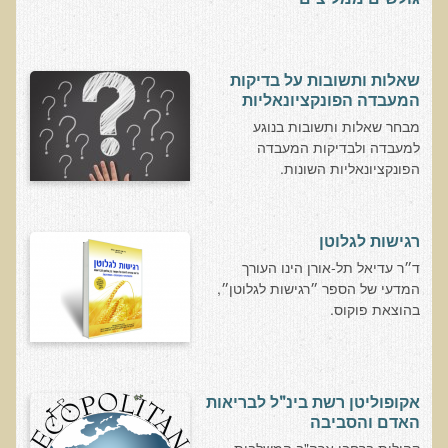
בדיקות מעבדה פונקציונאליות
בדיקת סריקה - חומצות אורגניות בשתן
שאלות ותשובות על בדיקות
המעבדה הפונקציונאליות
בדיקת שתן לאיתור הצטברות של מתכות כבדות
מבחר שאלות ותשובות בנוגע
בדיקת צואה לאיתור מתכות כבדות
למעבדה ולבדיקות המעבדה
הפונקציונאליות השונות.
בדיקה מקיפה לתפקוד מערכת העיכול
בדיקות לרגישויות לחלבונים
AMAS - בדיקת דם לאיתור מוקדם של סרטן
רגישות לגלוטן
ד״ר עדיאל תל-אורן הינו העורך
מידע מקצועי לרופאים ומטפלים על בדיקת ה-AMAS
המדעי של הספר ״רגישות לגלוטן״,
ספרות מדעית - בדיקת AMAS
בהוצאת פוקוס.
בדיקת AMAS - מידע למטופל
פאנל קרדיו-ווסקולרי - לבריאות מערכת כלי הדם והלב
בדיקת שיער לאיתור מחסור במינרלים
אקופוליטן רשת בינ"ל לבריאות
האדם והסביבה
בדיקות גנטיות