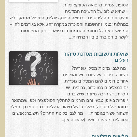
שאלונים רפואיים פונקציונאליים
הסופר, עמיתי ברפואה הפונקציונלית
– שהיא שילוב של החשיבה המדעית
טופס קבלה לייעוץ קליני
והעקרונות ההוליסטיים. ברפואה הפונקציונלית, הטיפול מתמקד לא
טופס הרשמה לקבלת ייעוץ / טיפול + טופס פרטי בריאות
במחלות עצמן (ההשמנה והסוכרת במקרה זה), אלא בגורמים להן –
המייצגים את כל תחומי ההתמחות ברפואה – תוך התייחסות
היסטוריה כרונולוגית
לקשרים הסיבתיים בין הבחירות...
שאלון DASS
שאלון Identi-T Stress Assesment
שאלות ותשובות מסדנת טיהור
רעלים
שאלון נוירוביהוויוראלי
מה לגבי מזונות מכילי גופרית?
שאלון מערכת התריס
תשובה: דיברנו על שום ובצל ומוצרים
אחרים דומים להם המכילים גופרית.
שאלון אלרגיות למזון
גם במצליבים כמו כרוב, כרובית, יש
גופרית. יש הרבה מזונות שיש בהם
בדיקת טמפרטורה
גופרית באופן טבעי והם תורמים לתהליך הסולפציה (כפי שמתואר
שאלון אוטואימוני
בחומר של הסדנה) בשלב ב' של טיהור הרעלים בכבד. כמו כן, המלח
השחור עשיר בגופרית. מה לגבי בלוטת התריס? תשובה: אנשים
שאלון קנדידה
הסובלים מהיפותירואיד (לכאורה אין...
שאלון סימפטומים של קרינת רדיו
פרוטוקולים רפואיים
גולשים ממליצים