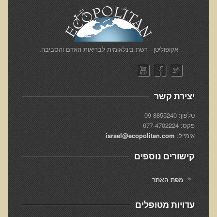
הגיל והתרגיל
האמת על החלבונים
מהי רפואה פונקציונאלית
​אקופוליטן - רשת בינלאומית לבריאות האדם והסביבה.
מיתוס הדיאטה
הרפואה הפונקציונאלית מול הרפואה הממסדית
גנטיקה ותזונה - מה משפיע על מה?
יצירת קשר
בדיקות מעבדה לרגישות לגלוטן
טלפון: 09-8855240
איך ומדוע נוצרו נגעי העור שלנו?
פקס: 077-4702224
אימייל:
israel@ecopolitan.com
קליניקות עור להסרת נגעי עור
פאנל עימות בין מומחים - מזון מהחי כן או לא?
קישורים נוספים
טעויות, שגיאות ומיתוסים בתנועת הרו-פוד
מפת האתר
מיתוסים בתנועת המזון ההוליסטי
הרצאות מוקלטות באנגלית
עדויות מטופלים