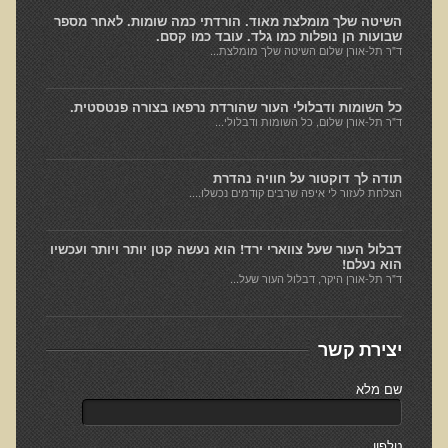
Alkalize and Diet
השיטה שלך מומלצת מאוד. הורדתי כמה שומות. לאחר מספר
שבועות הן נופלות כמו גלד. עובד כמו קסם.
Anti-Inflammatory Diet
ד"ר תל-אורן שלום השיטה שלך מומלצת...
Top Foods for Optimal Health, Longevity, & Detoxification
כל השומות ודבלולי העור שהורדת נרפאו בצורה פנטסטית.
The Truth About Proteins
ד"ר תל-אורן שלום, כל השומות ודבלולי...
Healthy Living
Skin Lecture
תודה לך דוקטור על חוויה נהדרת
הצלחת לעזור לי איפה שרבים קודמים נכשלו....
Immunogenic Proteins
קצרצרים
דבלול העור שעל צווארי ירד! הוא נעשה קטן יותר ויותר ועכשיו
הוא נעלם!
ד"ר תל-אורן היקר, דבלול העור שעל...
קליפ נפאל
הסבר קצר על ויטמין B12
סטימולנטים (ממריצים)
יצירת קשר
האם רק צמחונים וטבעונים צריכים הכוונה תזונתית?
שם מלא
אומגה 3
טלפון
האם בטבע אכלנו דגנים וקטניות?