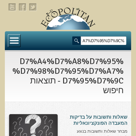
דף הבית
תעלומת שומן הדולפינים: מה גילינו כששתי קבוצות
זהות התבגרו… הפוך?
%D7%A4%D7%A8%D7%95
בדיקת חוסרים ומתכות כבדות Socheck
%D7%98%D7%95%D7%A7%
D7%95%D7%9C - תוצאות
הרצאה ב 28/11/25 טיפים מפתיעים ופשוטים לבריאות
איתנה ואריכות-ימים
חיפוש
רפואה פונקציונאלית
מצבים קליניים ספציפיים
שאלות ותשובות על בדיקות
המעבדה הפונקציונאליות
מהי רפואה פונקציונאלית טבעית?
מבחר שאלות ותשובות בנוגע