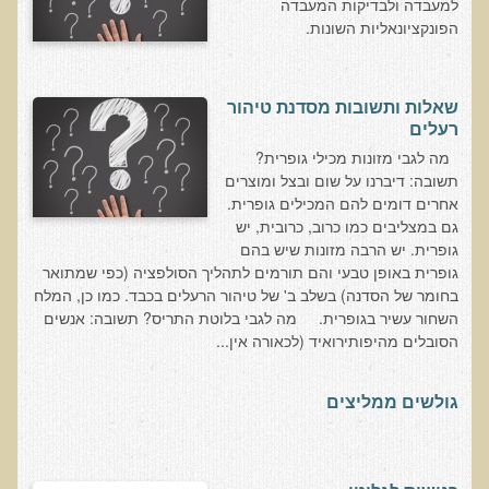
למעבדה ולבדיקות המעבדה
שאלונים רפואיים פונקציונאליים
הפונקציונאליות השונות.
טופס קבלה לייעוץ קליני
טופס הרשמה לקבלת ייעוץ / טיפול + טופס פרטי בריאות
שאלות ותשובות מסדנת טיהור
היסטוריה כרונולוגית
רעלים
שאלון DASS
מה לגבי מזונות מכילי גופרית?
תשובה: דיברנו על שום ובצל ומוצרים
שאלון Identi-T Stress Assesment
אחרים דומים להם המכילים גופרית.
גם במצליבים כמו כרוב, כרובית, יש
שאלון נוירוביהוויוראלי
גופרית. יש הרבה מזונות שיש בהם
שאלון מערכת התריס
גופרית באופן טבעי והם תורמים לתהליך הסולפציה (כפי שמתואר
בחומר של הסדנה) בשלב ב' של טיהור הרעלים בכבד. כמו כן, המלח
שאלון אלרגיות למזון
השחור עשיר בגופרית. מה לגבי בלוטת התריס? תשובה: אנשים
בדיקת טמפרטורה
הסובלים מהיפותירואיד (לכאורה אין...
שאלון אוטואימוני
גולשים ממליצים
שאלון קנדידה
שאלון סימפטומים של קרינת רדיו
פרוטוקולים רפואיים