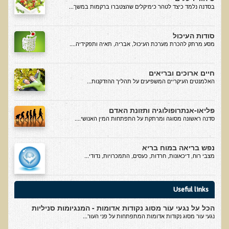
בסדנה נלמד כיצד לטהר כימיקלים שהצטברו ברקמות במשך...
אוכלי כל, צמחונים או טבעונים
רכישת סדנת אוכלי כל, צמחונים או טבעונים
סודות העיכול
מסע מרתק להכרת מערכת העיכול, אבריה, תאיה ותפקידיה....
מערכת החיסון
וידאו סדנת מערכת החיסון
חיים ארוכים ובריאים
כל האמת על שמנים ושומנים
האלמנטים העיקריים המשפיעים על תהליך ההזדקנות...
רכישת סדנת כל האמת על שמנים ושומנים
פליאו-אנתרופולוגיה ותזונת האדם
מדיטציה
סדנה ראשונה מסוגה ומרתקת על התפתחות המין האנושי....
רכישת סדנת מדיטציה
נפש בריאה במוח בריא
וידאו מדיטציה - כל החלקים
מצבי רוח, דיכאונות, חרדות, כעסים, התמכרויות, נדודי...
וידאו מדיטציה - חלק 1 - הסבר כללי
טבעונות הלכה למעשה
Useful links
רכישת סדנת טבעונות הלכה למעשה
הכל על נגעי עור מסוג נקודות אדומות - המנגיומות סניליות
הרצאות ואירועים
נגעי עור מסוג נקודות אדומות המתפתחות על פני העור...