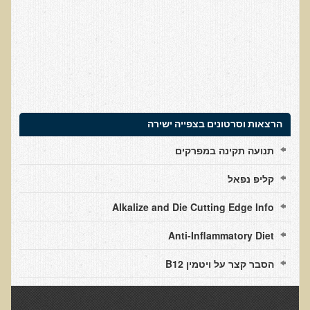
עיבוד מזון - כל הסודות
המלח השחור העשיר בגופרית מנפאל
הקשר התזונתי בין דלקת לסוכרת
כיצד מזונות תמימים הורסים את בריאותנו
כיצד לחיות חיים ארוכים ובריאים
המזון – תרופה או מניעה
הרצאות וסרטונים בצפייה ישירה
טיפול בהפרעות קשב וריכוז, אוטיזם
תנועה תקינה במפרקים
טיהור רעלים בראי הרפואה הפונקציונאלית
קליפ נפאל
בריאות המוח
Alkalize and Die Cutting Edge Info
תנועת המזון הבריא בשוליים
סרטן ובדיקת ה-AMAS
Anti-Inflammatory Diet
חיסונים ונושאים נוספים
הסבר קצר על ויטמין B12
הרצאה בנושא ניקוי רעלים
טבעונות במשפחה