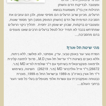
ומצטבר. לבדיקות הדם והשתן
רכישת סדנת טיהור רעלים
הרגילות אין בד"כ משמעות בנושא
הרעלים, מכיוון שרוב הרעלים הם מסיסי שומן, ולכן הם עוזבים את
תגובות ממשתתפי סדנת טיהור רעלים
הסביבה המימית של הדם (והשתן המופק ממנו) תוך מספר שעות,
סודות העיכול
ומצטברים ברקמות, שבהן יש שומן רב יחסית. תהליך ניקוי הרעלים
שמתרחש בכבד לא תמיד יכול לטפל ברעלים הרבים שאנו מוצפים
שאלות ותשובות מסדנת סודות העיכול
בהם מהסביבה,...
רכישת סדנת סודות העיכול
חיים ארוכים ובריאים
מהי שיטת תל-אורן?
רכישת סדנת חיים ארוכים ובריאים
הסרת נגעי עור באופן טבעי, עדין, אסתטי, לא פולשני, ללא ניתוח,
וללא כאבים בשיטת ד"ר עדיאל תל-אורן M.D., פרופ' לתזונה קלינית
שאלות ותשובות מסדנת חיים ארוכים ובריאים
ולרפואה פונקציונאלית בשיתוף עם ד"ר שולמית לוריא MD (מ.ר.
26672),ד"ר אייל גולדברגר MD (מ.ר. 26219) השיטה, בשימוש
פליאו-אנתרופולוגיה ותזונת האדם
ד"ר תל-אורן בארה"ב מ-1989 ובישראל החל מ-1999, מוכרת
רכישת סדנת פליאו-אנתרופולוגיה ותזונת האדם
כבטוחה ואפקטיבית עם עשרות אלפי מטופלים בעלי כל סוגי העור
ברחבי העולם....
נפש בריאה במוח בריא
שאלות ותשובות מסדנת נפש בריאה במוח בריא
רכישת סדנת נפש בריאה במוח בריא