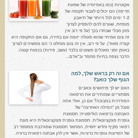
עדויות מטופלים
אקוטיות (כמו באפיזודה של שפעת
חריפה) הם יכולים לעבור תקופה של
תודה לך דוקטור על חוויה נהדרת
1-2 ימים לכל היותר של תיאבון
מופחת, שגורם להם להפסיק לצרוך
אדם ורופא שנותן לי אלטרנטיבה אחרת ממה שהרופאים שפגשתי נתנו
מזון מבלי שבחרו בכך (על פי רוב אין
לי
זה צום אמיתי שהוא פעולה יזומה עם בחירה, גם אם התקופה היא
ירדתי ל- 2 מגנזיום גליצינייט ליום ולא לקחתי את הלית'נייז כבר חודש
קצרה מאוד). על פי רוב, אין זה צום מוחלט כי הם ממשיכים לצרוך
באופן זמני מאכלים פשוטים בלבד (עשב, פירות) בכמות קטנה.
​תודה לך עדיאל על הפגישה היום. מאד שמחתי על האווירה האופטימית
הדבר נצפה בחיות מחמד וב"אדם...
עצוב נורא לחשוב שכל כך הרבה אנשים מאמינים שכימותרפיה היא
התקווה היחידה כאשר מאובחנים עם סרטן
אם זה רק בראש שלך, למה
אנחנו מאושרים מאוד שביצענו ואת הבדיקה וממליצים בחום לכל מי
הגוף שלך כואב?
שסובל לעשות אותה.
האם יש לך מיחושים וכאבים
מסתוריים שמותירים את הרפואה
הבריאות של כל המשפחה השתפרה
המודרנית במבוכה? אם כן, אולי אתה
אסירי תודה לך על השבת הבריאות שלנו
סובל מן "המילה האחרונה" של
האבחנה ברפואה הוליסטית: תסמונת
תודה דר' עדיאל שהצלת את חיי!
גופנית פונקציונאלית. תסמונת גופנית פונקציונאלית היא מונח
רפואי מקיף וחדש יחסית, המתאר תסמונת שמורכבת ממספר רב
אודות
של הפרעות גופניות כרוניות, אשר אין להן אבחנה רפואית ברורה.