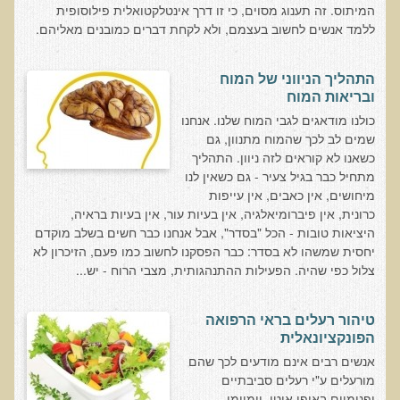
חקר יוחסין חוצה דורות MTTG
המיתוס. זה תענוג מסוים, כי זו דרך אינטלקטואלית פילוסופית
ללמד אנשים לחשוב בעצמם, ולא לקחת דברים כמובנים מאליהם.
דיטוקסיפיקציה של הנפש EMDR
EMDR BSP MTTG
התהליך הניווני של המוח
ובריאות המוח
הארגון הישראלי לרפואת שיניים פונקציונאלית
כולנו מודאגים לגבי המוח שלנו. אנחנו
תסמונת הנוירון הוקסי
שמים לב לכך שהמוח מתנוון, גם
כשאנו לא קוראים לזה ניוון. התהליך
מחקרים וספרות מדעית
מתחיל כבר בגיל צעיר - גם כשאין לנו
רפואת שיניים ללא כספית ואמלגם
מיחושים, אין כאבים, אין עייפות
כרונית, אין פיברומיאלגיה, אין בעיות עור, אין בעיות בראיה,
גולשים ממליצים
היציאות טובות - הכל "בסדר", אבל אנחנו כבר חשים בשלב מוקדם
יחסית שמשהו לא בסדר: כבר הפסקנו לחשוב כמו פעם, הזיכרון לא
צור קשר
צלול כפי שהיה. הפעילות ההתנהגותית, מצבי הרוח - יש...
הסמכה
טיהור רעלים בראי הרפואה
סדנאות מעמיקות להסמכה
הפונקציונאלית
אנשים רבים אינם מודעים לכך שהם
טיהור רעלים
מורעלים ע"י רעלים סביבתיים
שאלות ותשובות מסדנת טיהור רעלים
ופנימיים באופן איטי, יומיומי