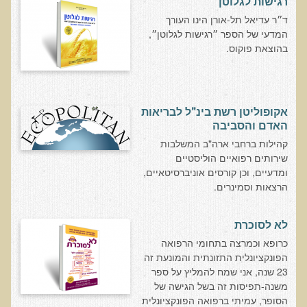
רגישות לגלוטן
ד״ר עדיאל תל-אורן הינו העורך
בדיקות מעבדה פונקציונאליות
המדעי של הספר ״רגישות לגלוטן״,
בהוצאת פוקוס.
בדיקת סריקה - חומצות אורגניות בשתן
בדיקת שתן לאיתור הצטברות של מתכות כבדות
בדיקת צואה לאיתור מתכות כבדות
אקופוליטן רשת בינ"ל לבריאות
בדיקה מקיפה לתפקוד מערכת העיכול
האדם והסביבה
בדיקות לרגישויות לחלבונים
קהילות ברחבי ארה"ב המשלבות
שירותים רפואיים הוליסטיים
AMAS - בדיקת דם לאיתור מוקדם של סרטן
ומדעיים, וכן קורסים אוניברסיטאיים,
מידע מקצועי לרופאים ומטפלים על בדיקת ה-AMAS
הרצאות וסמינרים.
ספרות מדעית - בדיקת AMAS
לא לסוכרת
בדיקת AMAS - מידע למטופל
כרופא וכמרצה בתחומי הרפואה
פאנל קרדיו-ווסקולרי - לבריאות מערכת כלי הדם והלב
הפונקציונלית התזונתית והמונעת זה
23 שנה, אני שמח להמליץ על ספר
בדיקת שיער לאיתור מחסור במינרלים
משנה-תפיסות זה בשל הגישה של
בדיקות גנטיות
הסופר, עמיתי ברפואה הפונקציונלית