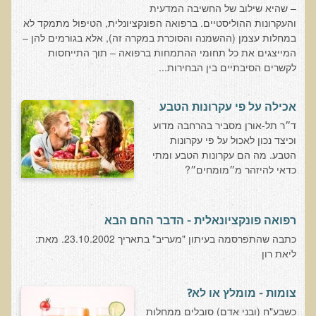
– שהיא שילוב של החשיבה המדעית
בדיקות לאבחון מחסורים וסיכונים
והעקרונות ההוליסטיים. ברפואה הפונקציונלית, הטיפול מתמקד לא
במחלות עצמן (ההשמנה והסוכרת במקרה זה), אלא בגורמים להן –
בדיקת צואה לאיתור מוקדם של סרטן המעי הגס M2PK
המייצגים את כל תחומי ההתמחות ברפואה – תוך התייחסות
בדיקת דם קליפורד לרגישויות לחומרים דנטאליים
לקשרים הסיבתיים בין הבחירות...
בדיקות למחסורים תזונתיים, בדיקות ויטמינים
אכילה על פי עקרונות הטבע
בדיקות לקזיאו-מורפינים וגלוטיאו-מורפינים
ד״ר תל-אורן מסביר בהרחבה מדוע
שאלות ותשובות למעבדה
וכיצד נכון לאכול על פי עקרונות
הטבע. מה הם עקרונות הטבע ומתי
דפי מידע
כדאי להיזהר מ״מומחים״?
רשימת משאבים לפציינט
רשימת תוצרת מרוססת
רפואה פונקציונאלית - הדבר החם הבא
רשימת מאכלים המכילים חומצה אוקסלית
כתבה שהתפרסמה בעיתון "מעריב" בתאריך 23.10.2002. מאת:
ליאת רון
דף כספית
רשימת מאכלים המכילים היסטמין
צומות - מומלץ או לא?
עשרת המזונות
כשבע"ח (ובני אדם) סובלים ממחלות