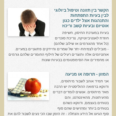
הצוות שלנו
הקשר בין תזונה וטיפול ביולוגי
ענבל ליבסקי, Bsc, ND
לבין בעיות התפתחות
ד"ר גבריאל שמלוב MD
והתנהגות אצל ילדים כגון
אוטיזם ובעיות קשב וריכוז
ד"ר עדיאל תל-אורן
בעיות במערכת החיסון, חשיפה
ד"ר שולמית לוריא (MD)
חוזרת לאנטיביוטיקה, צריכת סוכרים
(כל אחד מהגורמים או שילוב שלהם)
איפה נמצא ד"ר תל-אורן
- מובילים לצמיחת-יתר של שמרים וחיידקים פתוגניים במעיים.
אורגניזמים אלה ותוצרים רעילים של חילוף החומרים שלהם גורמים
אקופוליטן רשת בינ"ל לבריאות האדם והסביבה
או מחמירים את הסימפטומים בבעיות שונות
מיהו ד"ר עדיאל תל-אורן
המזון - תרופה או מניעה
הארגון למזעור החשיפה האלקטרומגנטית
אני תמיד אוהב לשבור מיתוסים,
ודווקא ברפואה ההוליסטית יש הרבה
מרפ"י - המרכז לרפואה פונקציונאלית בישראל
מאד מיתוסים. אנשים לומדים דברים
מהעיתונות, מהאינטרנט, והם
הארגון העולמי לבריאות נפשית פונקציונאלית
בטוחים בעצמם, ודווקא כשהם
בטוחים ביותר ומרגישים שהם סוף
הקלה בדיכאון חמור
סוף הגיעו אל הידע והנחלה - זה הזמן שבו הכי נעים לשבור להם את