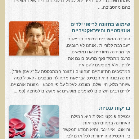
שמתרחש בכבד לא תמיד יכול לטפל ברעלים הרבים שאנו מוצפים
בהם מהסביבה,...
למה חשוב להיות טבעוני בריא?
שומן מעופש
שימוש בתזונה לריפוי ילדים
חומצה אוקסלית
אוטיסטיים והיפראקטיביים
החברה המערבית נמצאת ב'דיאטת
הנבטה והשרייה
רעב רבת קלוריות'. אנחנו לא רעבים,
צ'יה והמפ
אך מבחינה תזונתית אנו נמצאים
ברעב מתמיד ואף מרעיבים גם את
שומות ודבלולי עור והקשר להרעלה ומצבים רגשיים
ילדינו, ולא מספקים להם את
דבלולי עור והקשר למצב ההורמונלי והנוירולוגי
המרכיבים התזונתיים הנחוצים (תזונה המתבססת על "ג'אנק-פוד").
תזונה נכונה היא הבסיס; הבריאות מתחילה מבפנים - לאכול כמה
הורמונים ביו זהים
שיותר מלא, חי, שלם, מונבט. לאכול על-פי הטבע - מזונות אורגניים.
ילדים רבים חשופים לשומנים מוקשים או מוקשים למחצה (כמו...
ראיון בנושא הנדסה גנטית
הדגמות ודוגמאות לנגעי עור שונים
בדיקות גנטיות
הקשר בין יובש בעור וחרדות לגידולי עור - שתי עדויות מקרה
גנטיקה פונקציונאלית היא המילה
כתמי לידה
האחרונה בתחום הבריאות
וה"אנטי-אייג'ינג", והיא המדע המקשר
המנגיומות סניליות - נקודות אדומות
בין הגנטיקה הייחודית לכל אדם לבין