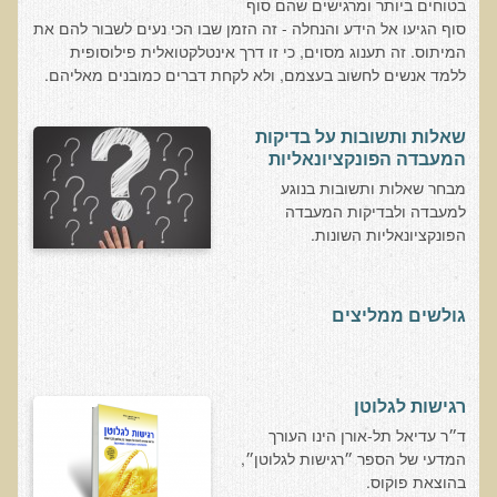
שאלונים רפואיים פונקציונאליים
בטוחים ביותר ומרגישים שהם סוף
סוף הגיעו אל הידע והנחלה - זה הזמן שבו הכי נעים לשבור להם את
טופס קבלה לייעוץ קליני
המיתוס. זה תענוג מסוים, כי זו דרך אינטלקטואלית פילוסופית
ללמד אנשים לחשוב בעצמם, ולא לקחת דברים כמובנים מאליהם.
טופס הרשמה לקבלת ייעוץ / טיפול + טופס פרטי בריאות
היסטוריה כרונולוגית
שאלות ותשובות על בדיקות
שאלון DASS
המעבדה הפונקציונאליות
מבחר שאלות ותשובות בנוגע
שאלון Identi-T Stress Assesment
למעבדה ולבדיקות המעבדה
שאלון נוירוביהוויוראלי
הפונקציונאליות השונות.
שאלון מערכת התריס
שאלון אלרגיות למזון
גולשים ממליצים
בדיקת טמפרטורה
שאלון אוטואימוני
רגישות לגלוטן
שאלון קנדידה
ד״ר עדיאל תל-אורן הינו העורך
שאלון סימפטומים של קרינת רדיו
המדעי של הספר ״רגישות לגלוטן״,
בהוצאת פוקוס.
פרוטוקולים רפואיים