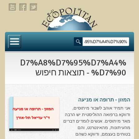
דף הבית
תעלומת שומן הדולפינים: מה גילינו כששתי קבוצות
זהות התבגרו… הפוך?
%D7%A8%D7%95%D7%A4
בדיקת חוסרים ומתכות כבדות Socheck
%D7%90 - תוצאות חיפוש
הרצאה ב 28/11/25 טיפים מפתיעים ופשוטים לבריאות
איתנה ואריכות-ימים
המזון - תרופה או מניעה
רפואה פונקציונאלית
אני תמיד אוהב לשבור מיתוסים,
ודווקא ברפואה ההוליסטית יש הרבה
מצבים קליניים ספציפיים
מאד מיתוסים. אנשים לומדים דברים
מהעיתונות, מהאינטרנט, והם
מהי רפואה פונקציונאלית טבעית?
בטוחים בעצמם, ודווקא כשהם