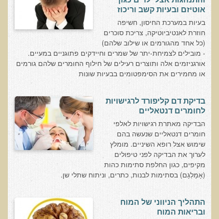
והתנהגות אצל ילדים כגון
הגיל והתרגיל
אוטיזם ובעיות קשב וריכוז
בעיות במערכת החיסון, חשיפה
האמת על החלבונים
חוזרת לאנטיביוטיקה, צריכת סוכרים
מהי רפואה פונקציונאלית
(כל אחד מהגורמים או שילוב שלהם)
- מובילים לצמיחת-יתר של שמרים וחיידקים פתוגניים במעיים.
מיתוס הדיאטה
אורגניזמים אלה ותוצרים רעילים של חילוף החומרים שלהם גורמים
או מחמירים את הסימפטומים בבעיות שונות
הרפואה הפונקציונאלית מול הרפואה הממסדית
גנטיקה ותזונה - מה משפיע על מה?
בדיקת דם קליפורד לרגישויות
בדיקות מעבדה לרגישות לגלוטן
לחומרים דנטאליים
איך ומדוע נוצרו נגעי העור שלנו?
הבדיקה מאתרת רגישויות לאלפי
חומרים דנטאליים שנעשה בהם
קליניקות עור להסרת נגעי עור
שימוש אצל רופא השיניים. מומלץ
לערוך את הבדיקה לפני טיפולים
פאנל עימות בין מומחים - מזון מהחי כן או לא?
מקיפים, כגון החלפת סתימות כהות
טעויות, שגיאות ומיתוסים בתנועת הרו-פוד
(אָמָלְגָם) בסתימות לבנות, כתרים, וניתוח שתלי שן.
מיתוסים בתנועת המזון ההוליסטי
התהליך הניווני של המוח
הרצאות מוקלטות באנגלית
ובריאות המוח