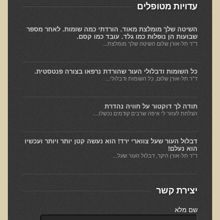
ניוזלטרים קודמים
עדויות מטופלים
ספרים מאת ד"ר תל-אורן
השיטה שלך מומלצת מאוד. הורדתי כמה שומות. לאחר מספר
שבועות הן נופלות כמו גלד. עובד כמו קסם.
האמת על המזון
ד"ר תל-אורן שלום השיטה שלך מומלצת...
ספרים בשיתוף ד"ר תל-אורן
כל השומות ודבלולי העור שהורדת נרפאו בצורה פנטסטית.
בלי ריטלין
ד"ר תל-אורן שלום, כל השומות ודבלולי...
רגישות לגלוטן
תודה לך דוקטור על חוויה נהדרת
בטן של חיטה
הצלחת לעזור לי איפה שרבים קודמים נכשלו....
לא לסוכרת
דבלול העור שעל צווארי ירד! הוא נעשה קטן יותר ויותר ועכשיו
הגיגים מד"ר תל-אורן
הוא נעלם!
ד"ר תל-אורן היקר, דבלול העור שעל...
החוויה המשותפת עם גארי יורופסקי
ד"ר תל-אורן בעיתונות
יצירת קשר
בטן מלאה - מזון מהחי כן או לא?
שם מלא
רפואה פונקציונאלית - הדבר החם הבא