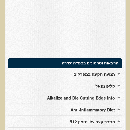
משמעות הסבב (רוטציה) בתזונה
מה דעתו של ד"ר תל-אורן על צריכת מלח?
מה עושות חיות בטבע כשנגמרת עונת המצליבים
למה אנחנו צריכים כמות שומנים מספקת
אומגה 3 - חומצת השומן המדוברת ביותר
החוויה המשותפת של ד"ר תל-אורן וגארי יורופסקי
הרצאות וסרטונים בצפייה ישירה
עקרון האכילה והשתייה
תנועה תקינה במפרקים
כולסטרול
מדוע יש צורך בתוספי תזונה?
קליפ נפאל
אומגה 3 משמן קריל - כן או לא?
Alkalize and Die Cutting Edge Info
האמת על הסויה
Anti-Inflammatory Diet
"בני אדם נועדו לאכול בשר". האמנם?
הסבר קצר על ויטמין B12
מאמרים כלליים