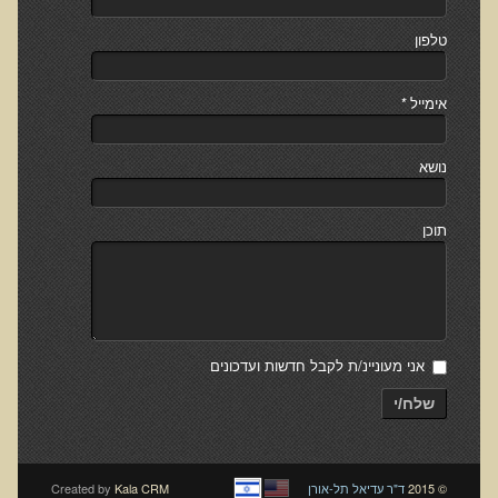
הויכוח הגדול על חלבון מהחי
טלפון
שאלות ותשובות
אימייל
*
בריאות העור
נובדרמי לגוף
נושא
שיטת תל-אורן להסרת נגעי עור
תוכן
מאמרים על נגעי עור
הכל על קראטוזות סולאריות
הכל על נקודות אדומות
למה חשוב להוריד נגעי עור?
אני מעוניינ/ת לקבל חדשות ועדכונים
מהי שיטת תל-אורן?
שלח/י
שאלות ותשובות על הורדת נגעי עור
ההרצאה המלאה על נגעי עור
© 2015
ד"ר עדיאל תל-אורן
Kala CRM
Created by
עדויות מטופלי נגעי עור