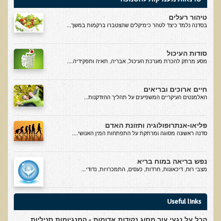
האמת על המזון / The Truth About Your Food
טיהור רעלים
ד"ר תל-אורן ברדיו
בסדנה נלמד כיצד לטהר כימיקלים שהצטברו ברקמות במשך...
מערכת העיכול
סודות העיכול
נפש בריאה במוח בריא
מסע מרתק להכרת מערכת העיכול, אבריה, תאיה ותפקידיה....
אנטי אייג'ינג
חיים ארוכים ובריאים
תזונה ובריאות
האלמנטים העיקריים המשפיעים על תהליך ההזדקנות...
טיהור רעלים
חיים ארוכים ובריאים
פליאו-אנתרופולוגיה ותזונת האדם
סדנה ראשונה מסוגה ומרתקת על התפתחות המין האנושי....
חילוף חומרים
אלקטרומגנטיקה
נפש בריאה במוח בריא
מצבי רוח, דיכאונות, חרדות, כעסים, התמכרויות, נדודי...
מחלות כלי דם ולב
מתכות רעילות ורפואת שיניים ביולוגית
Useful links
תזונה מהחי
הכל על נגעי עור מסוג נקודות אדומות - המנגיומות סניליות
מערכת התריס