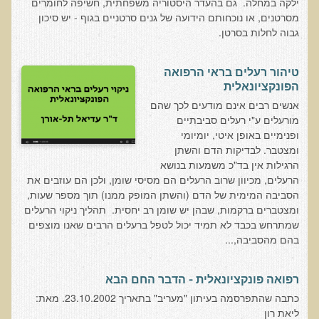
ילקה במחלה. גם בהעדר היסטוריה משפחתית, חשיפה לחומרים
מסרטנים, או נוכחותם הידועה של גנים סרטניים בגוף - יש סיכון
רכישת סדנת טיהור רעלים
גבוה לחלות בסרטן.
תגובות ממשתתפי סדנת טיהור רעלים
סודות העיכול
טיהור רעלים בראי הרפואה
הפונקציונאלית
שאלות ותשובות מסדנת סודות העיכול
אנשים רבים אינם מודעים לכך שהם
רכישת סדנת סודות העיכול
מורעלים ע"י רעלים סביבתיים
ופנימיים באופן איטי, יומיומי
חיים ארוכים ובריאים
ומצטבר. לבדיקות הדם והשתן
רכישת סדנת חיים ארוכים ובריאים
הרגילות אין בד"כ משמעות בנושא
הרעלים, מכיוון שרוב הרעלים הם מסיסי שומן, ולכן הם עוזבים את
שאלות ותשובות מסדנת חיים ארוכים ובריאים
הסביבה המימית של הדם (והשתן המופק ממנו) תוך מספר שעות,
פליאו-אנתרופולוגיה ותזונת האדם
ומצטברים ברקמות, שבהן יש שומן רב יחסית. תהליך ניקוי הרעלים
שמתרחש בכבד לא תמיד יכול לטפל ברעלים הרבים שאנו מוצפים
רכישת סדנת פליאו-אנתרופולוגיה ותזונת האדם
בהם מהסביבה,...
נפש בריאה במוח בריא
שאלות ותשובות מסדנת נפש בריאה במוח בריא
רפואה פונקציונאלית - הדבר החם הבא
כתבה שהתפרסמה בעיתון "מעריב" בתאריך 23.10.2002. מאת:
רכישת סדנת נפש בריאה במוח בריא
ליאת רון