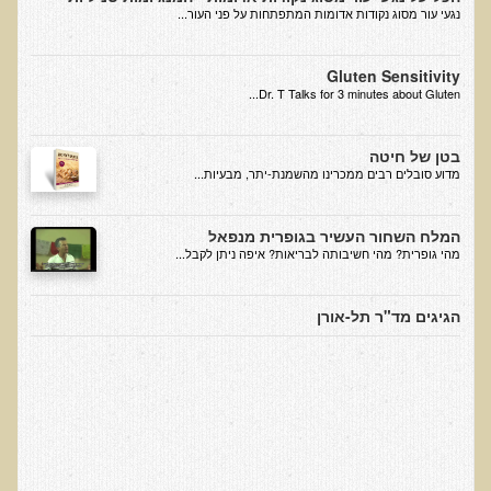
נגעי עור מסוג נקודות אדומות המתפתחות על פני העור...
צמחונים, טבעונים או אוכלי כל
ד"ר תל-אורן ב-YouTube
Gluten Sensitivity
Dr. T Talks for 3 minutes about Gluten...
תזונה בריאה
בטן של חיטה
הפסקת ההפלרה
​מדוע סובלים רבים ממכרינו מהשמנת-יתר, מבעיות...
מתכונים בריאים
המלח השחור העשיר בגופרית מנפאל
קריאה נוספת
מהי גופרית? מהי חשיבותה לבריאות? איפה ניתן לקבל...
פוסטים נבחרים מדף הפייסבוק
הגיגים מד"ר תל-אורן
האם חלב עיזים דינו כחלב פרה?
חומצה אוקסלית
כל מה שרציתם לדעת על מים
שמן קוקוס - השמן בריא ביותר!
האם אפשר בכל מצב רפואי לאכול על פי עשרת המזונות