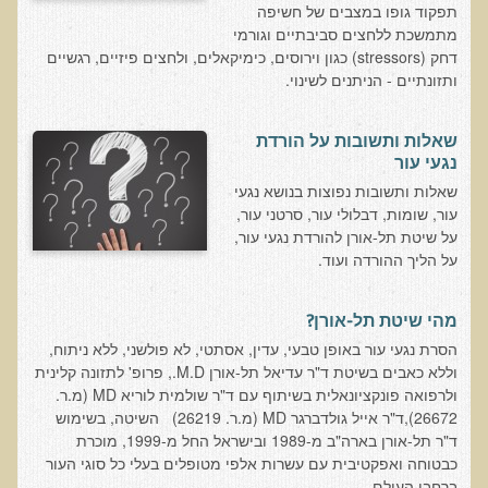
תפקוד גופו במצבים של חשיפה
נמשים
מתמשכת ללחצים סביבתיים וגורמי
כבד שומני וקסנטומות
דחק (stressors) כגון וירוסים, כימיקאלים, ולחצים פיזיים, רגשיים
ותזונתיים - הניתנים לשינוי.
מחלות אוטואימוניות ורגישות חיסונית
תזונה ובריאות העור
שאלות ותשובות על הורדת
מערכת החיסון של העור, חשיפה לשמש ומקדמי הגנה מהשמש
נגעי עור
שאלות ותשובות נפוצות בנושא נגעי
קרצינומה מסוג SCC
עור, שומות, דבלולי עור, סרטני עור,
מלנומה
על שיטת תל-אורן להורדת נגעי עור,
על הליך ההורדה ועוד.
נגע שטוח מחוספס, קראטוזות סולאריות, קרצינומה מסוג BCC
נולדתי עם הנגע
מהי שיטת תל-אורן?
פרוצדורת המוז
הסרת נגעי עור באופן טבעי, עדין, אסתטי, לא פולשני, ללא ניתוח,
וללא כאבים בשיטת ד"ר עדיאל תל-אורן M.D., פרופ' לתזונה קלינית
קראטוזות סבוראיות
ולרפואה פונקציונאלית בשיתוף עם ד"ר שולמית לוריא MD (מ.ר.
מהו נגע ועל שיטת תל-אורן להורדת נגעי עור
26672),ד"ר אייל גולדברגר MD (מ.ר. 26219) השיטה, בשימוש
ד"ר תל-אורן בארה"ב מ-1989 ובישראל החל מ-1999, מוכרת
ביופסיה
כבטוחה ואפקטיבית עם עשרות אלפי מטופלים בעלי כל סוגי העור
האם צריך להוריד נגעי עור גם לילדים ותינוקות
ברחבי העולם....