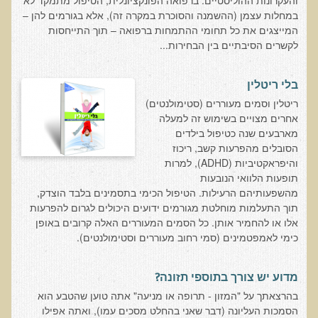
והעקרונות ההוליסטיים. ברפואה הפונקציונלית, הטיפול מתמקד לא
עדויות מטופלים
במחלות עצמן (ההשמנה והסוכרת במקרה זה), אלא בגורמים להן –
המייצגים את כל תחומי ההתמחות ברפואה – תוך התייחסות
תודה לך דוקטור על חוויה נהדרת
לקשרים הסיבתיים בין הבחירות...
אדם ורופא שנותן לי אלטרנטיבה אחרת ממה שהרופאים שפגשתי נתנו
לי
בלי ריטלין
ירדתי ל- 2 מגנזיום גליצינייט ליום ולא לקחתי את הלית'נייז כבר חודש
ריטלין וסמים מעוררים (סטימולנטים)
אחרים מצויים בשימוש זה למעלה
​תודה לך עדיאל על הפגישה היום. מאד שמחתי על האווירה האופטימית
מארבעים שנה כטיפול בילדים
עצוב נורא לחשוב שכל כך הרבה אנשים מאמינים שכימותרפיה היא
הסובלים מהפרעות קשב, ריכוז
התקווה היחידה כאשר מאובחנים עם סרטן
והיפראקטיביות (ADHD), למרות
תופעות הלוואי הנובעות
אנחנו מאושרים מאוד שביצענו ואת הבדיקה וממליצים בחום לכל מי
מהשפעותיהם הרעילות. הטיפול הכימי בתסמינים בלבד הוצדק,
שסובל לעשות אותה.
תוך התעלמות מוחלטת מגורמים ידועים היכולים לגרום להפרעות
הבריאות של כל המשפחה השתפרה
אלו או להחמיר אותן. כל הסמים המעוררים האלה קרובים באופן
כימי לאמפטמינים (סמי רחוב מעוררים וסטימולנטים).
אסירי תודה לך על השבת הבריאות שלנו
תודה דר' עדיאל שהצלת את חיי!
מדוע יש צורך בתוספי תזונה?
אודות
בהרצאתך על "המזון - תרופה או מניעה" אתה טוען שהטבע הוא
הסמכות העליונה (דבר שאני בהחלט מסכים עמו), ואתה אפילו