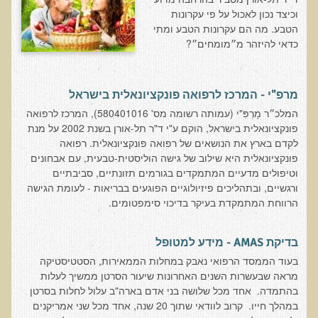
חקר יוחסין חוצה דורות MTTG
וכיצד נכון לאכול על פי עקרונות
הטבע. מה הם עקרונות הטבע ומתי
דיטוקסיפיקציה של הנפש EMDR
כדאי להיזהר מ״מומחים״?
EMDR BSP MTTG
הארגון הישראלי לרפואת שיניים פונקציונאלית
מרפ"י - המרכז לרפואה פונקציונאלית בישראל
תסמונת הנוירון הוקסי
המלכ״ר מָרְפִּ"י (עמותה רשומה מס' 580401016), המרכז לרפואה
פונקציונאלית בישראל, הוקם ע"י ד"ר תל-אורן בשנת 2002 על מנת
מחקרים וספרות מדעית
לקדם בארץ את הנושאים של רפואה פונקציונאלית. רפואה
רפואת שיניים ללא כספית ואמלגם
פונקציונאלית היא שילוב של גישה הוליסטית-טבעית, עם אבחונים
וטיפולים מדעיים המתמקדים בגורמים תזונתיים, סביבתיים
גולשים ממליצים
ורגשיים, ובתהליכים פיזיולוגיים הפוגעים בבריאות - לעומת הגישה
הרווחת המתמקדת בעיקר בדיכוי סימפטומים.
צור קשר
הסמכה
בדיקת AMAS - מידע למטופל
בעוד הממסד הרפואי נאבק במחלות הממאירות, הסטטיסטיקה
סדנאות מעמיקות להסמכה
מראה שבעשרות השנים האחרונות שיעור הסרטן ממשיך לעלות
בהתמדה. אחד מכל שלושה בני אדם בארה"ב עלול לחלות בסרטן
טיהור רעלים
במהלך חייו. קרוב לוודאי שתוך 20 שנה, אחד מכל שני אמריקנים
שאלות ותשובות מסדנת טיהור רעלים