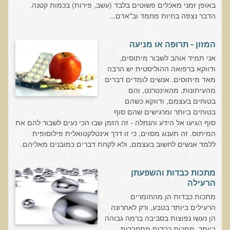
באופן זמני מאכלים פשוטים בלבד (עשב, פירות) בכמות קטנה.
סדנה בנושא: התא ובריאותך
הדבר נצפה בחיות מחמד וב"אדם...
הרצאות ואירועים קרובים
המזון - תרופה או מניעה
חבקו את השמש! הרצאת זום
אני תמיד אוהב לשבור מיתוסים,
מפגש קולנועי עם דר' עדיאל תל-אורן
ודווקא ברפואה ההוליסטית יש הרבה
מאד מיתוסים. אנשים לומדים דברים
כנס אוכלים בריא 8
מהעיתונות, מהאינטרנט, והם
כנס בריאות העור, השיער והציפורניים - והקשר העמוק לבריאות הגוף
בטוחים בעצמם, ודווקא כשהם
הפנימי והמח
בטוחים ביותר ומרגישים שהם סוף
סוף הגיעו אל הידע והנחלה - זה הזמן שבו הכי נעים לשבור להם את
הרצאה: תבוסת הסרטן - מהפכת הגילוי המוקדם
המיתוס. זה תענוג מסוים, כי זו דרך אינטלקטואלית פילוסופית
ללמד אנשים לחשוב בעצמם, ולא לקחת דברים כמובנים מאליהם.
סדנת הבריאות המינית, הסקס והפוריות עם ד"ר עדיאל תל-אורן
הרצאה: סודות האפיגנטיקה
מתכות כבדות והשפעתן
עידן המחלות האוטו-אימוניות - מינקות ועד בגרות
הרעילה
הרצאות מוקלטות בעברית
מתכות כבדות הן מהחומרים
הרעילים ביותר בטבע, ורק לאחרונה
תנועה תקינה במפרקים
הן נעשו נפוצות בסביבה ברמה גבוהה
ביותר. מתכות כבדות מתחברות