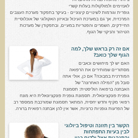
עיבוד מזון - כל הסודות
לאנזימים ולמולקולות בעלות קשרי
המלח השחור העשיר בגופרית מנפאל
גופרית וגורמות לשינויים קיצוניים - בעיקר בתפקוד מערכת העצבים
המרכזית, אך גם במערכת העיכול ובאיזון האקולוגי של אוכלוסיית
הקשר התזונתי בין דלקת לסוכרת
החיידקים, השמרים והפטריות במעיים, ובתפקודן של מערכות
הטיהור והניקוי של הגוף.
כיצד מזונות תמימים הורסים את בריאותנו
כיצד לחיות חיים ארוכים ובריאים
אם זה רק בראש שלך, למה
המזון – תרופה או מניעה
הגוף שלך כואב?
האם יש לך מיחושים וכאבים
טיפול בהפרעות קשב וריכוז, אוטיזם
מסתוריים שמותירים את הרפואה
טיהור רעלים בראי הרפואה הפונקציונאלית
המודרנית במבוכה? אם כן, אולי אתה
סובל מן "המילה האחרונה" של
בריאות המוח
האבחנה ברפואה הוליסטית: תסמונת
תנועת המזון הבריא בשוליים
גופנית פונקציונאלית. תסמונת גופנית פונקציונאלית היא מונח
רפואי מקיף וחדש יחסית, המתאר תסמונת שמורכבת ממספר רב
סרטן ובדיקת ה-AMAS
של הפרעות גופניות כרוניות, אשר אין להן אבחנה רפואית ברורה.
חיסונים ונושאים נוספים
הרצאה בנושא ניקוי רעלים
הקשר בין תזונה וטיפול ביולוגי
לבין בעיות התפתחות
טבעונות במשפחה