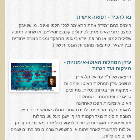
סדנאות מעמיקות
נא להכיר - רפואה אישית
Dr. T in 3
הימים בהם "מידה אחת התאימה לכל" חלפו ואינם. מי שנאבק
במצב כרוני שאינו מגיב לטיפולים קונבנציונאליים, או שחווה תגובה
Raw Cacao
שלילית למזון או תרופה, יודע כי גופו מתפקד ומגיב בצורה ייחודית
Gluten Sensitivity
(בין השאר, כתוצאה מהנטיות הגנטיות שלו).
Green Savouries
עידן המחלות האוטו-אימוניות -
Novadermy - Facial Rejuvination
מינקות ועד בגרות
Chronic Fatigue Syndrome
הרצאה של ד"ר עדיאל תל-אורן
בנושא: עידן המחלות האוטו-אימוניות
The Raw Food Diet
- מינקות ועד בגרות: נטיות, מתווכים,
Organic Acid Test
טריגרים ופתרונות. המחלות
האוטואימיוניות הפכו לאחרונה
Protein
למגפה בקרב מבוגרים וילדים כאחד. מחלה אוטואימונית היא
תגובה חיסונית כנגד רקמות הגוף. ישנן מעל 80 מחלות
Meat
אוטואימוניות מוגדרות שיכולות לפגוע בכל אחד מאיברי הגוף. הן
Fibromyalgia
עלולות להתעורר לאחר זיהום או בהשפעת גורמים סביבתיים שונים,
ולרוב מטופלות...
Depression