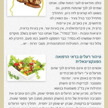
Alkalize and Diet
כולנו מודאגים לגבי המוח שלנו. אנחנו
שמים לב לכך שהמוח מתנוון, גם
Anti-Inflammatory Diet
כשאנו לא קוראים לזה ניוון. התהליך
מתחיל כבר בגיל צעיר - גם כשאין לנו
Top Foods for Optimal Health, Longevity, & Detoxification
מיחושים, אין כאבים, אין עייפות
The Truth About Proteins
כרונית, אין פיברומיאלגיה, אין בעיות עור, אין בעיות בראיה,
היציאות טובות - הכל "בסדר", אבל אנחנו כבר חשים בשלב מוקדם
Healthy Living
יחסית שמשהו לא בסדר: כבר הפסקנו לחשוב כמו פעם, הזיכרון לא
Skin Lecture
צלול כפי שהיה. הפעילות ההתנהגותית, מצבי הרוח - יש...
Immunogenic Proteins
טיהור רעלים בראי הרפואה
קצרצרים
הפונקציונאלית
קליפ נפאל
אנשים רבים אינם מודעים לכך שהם
מורעלים ע"י רעלים סביבתיים
הסבר קצר על ויטמין B12
ופנימיים באופן איטי, יומיומי
ומצטבר. לבדיקות הדם והשתן
סטימולנטים (ממריצים)
הרגילות אין בד"כ משמעות בנושא
האם רק צמחונים וטבעונים צריכים הכוונה תזונתית?
הרעלים, מכיוון שרוב הרעלים הם מסיסי שומן, ולכן הם עוזבים את
הסביבה המימית של הדם (והשתן המופק ממנו) תוך מספר שעות,
אומגה 3
ומצטברים ברקמות, שבהן יש שומן רב יחסית. תהליך ניקוי הרעלים
האם בטבע אכלנו דגנים וקטניות?