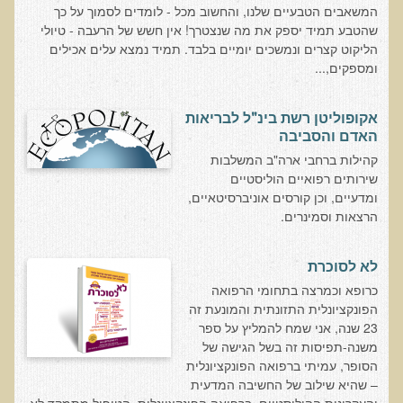
המשאבים הטבעיים שלנו, והחשוב מכל - לומדים לסמוך על כך
בדיקות לאבחון מחסורים וסיכונים
שהטבע תמיד יספק את מה שנצטרך! אין חשש של הרעבה - טיולי
בדיקת צואה לאיתור מוקדם של סרטן המעי הגס M2PK
הליקוט קצרים ונמשכים יומיים בלבד. תמיד נמצא עלים אכילים
ומספקים,...
בדיקת דם קליפורד לרגישויות לחומרים דנטאליים
בדיקות למחסורים תזונתיים, בדיקות ויטמינים
אקופוליטן רשת בינ"ל לבריאות
האדם והסביבה
בדיקות לקזיאו-מורפינים וגלוטיאו-מורפינים
קהילות ברחבי ארה"ב המשלבות
שאלות ותשובות למעבדה
שירותים רפואיים הוליסטיים
ומדעיים, וכן קורסים אוניברסיטאיים,
דפי מידע
הרצאות וסמינרים.
רשימת משאבים לפציינט
רשימת תוצרת מרוססת
לא לסוכרת
כרופא וכמרצה בתחומי הרפואה
רשימת מאכלים המכילים חומצה אוקסלית
הפונקציונלית התזונתית והמונעת זה
דף כספית
23 שנה, אני שמח להמליץ על ספר
משנה-תפיסות זה בשל הגישה של
רשימת מאכלים המכילים היסטמין
הסופר, עמיתי ברפואה הפונקציונלית
עשרת המזונות
– שהיא שילוב של החשיבה המדעית