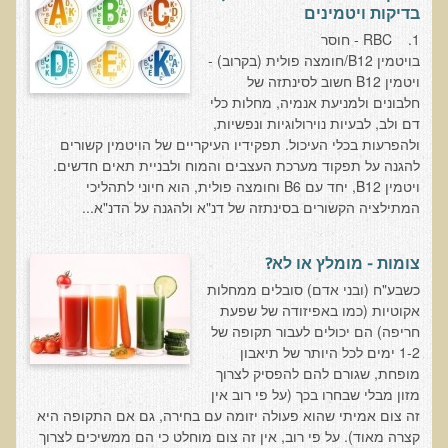
בדיקות ויטמינים
אוכלי כל, צמחונים או טבעונים
1. RBC - חוסר
רכישת סדנת אוכלי כל, צמחונים או טבעונים
בויטמין B12/חומצה פולית (בקרוב) -
ויטמין B12 חשוב לסינתזה של
מערכת החיסון
חלבונים ולמניעת אנמיה, מחלות כלי
וידאו סדנת מערכת החיסון
דם ולב, לבעיות נוירולוגיות ונפשיות,
ולהפרעות בכלי העיכול. תפקידיו העיקריים של הויטמין קשורים
כל האמת על שמנים ושומנים
להגנה על תפקוד מערכת העצבים והמוח ולבניית תאים חדשים.
ויטמין B12, יחד עם B6 וחומצה פולית, הוא חיוני לתהליכי
רכישת סדנת כל האמת על שמנים ושומנים
המתילציה הקשורים בסינתזה של דנ"א ולהגנה על הדנ"א...
מדיטציה
רכישת סדנת מדיטציה
צומות - מומלץ או לא?
וידאו מדיטציה - כל החלקים
כשבע"ח (ובני אדם) סובלים ממחלות
אקוטיות (כמו באפיזודה של שפעת
וידאו מדיטציה - חלק 1 - הסבר כללי
חריפה) הם יכולים לעבור תקופה של
1-2 ימים לכל היותר של תיאבון
טבעונות הלכה למעשה
מופחת, שגורם להם להפסיק לצרוך
רכישת סדנת טבעונות הלכה למעשה
מזון מבלי שבחרו בכך (על פי רוב אין
זה צום אמיתי שהוא פעולה יזומה עם בחירה, גם אם התקופה היא
הרצאות ואירועים
קצרה מאוד). על פי רוב, אין זה צום מוחלט כי הם ממשיכים לצרוך