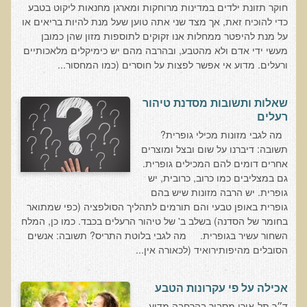
הצוות שלנו
חוקר תזונת ילדים במדינות מרוחקות ומארגן מחנאות ליקוט בטבע
כדי להוכיח זאת, אך מצד שני אתה טוען שעל מנת להיות בריאים או
ענבל ליבסקי, Bsc, ND
על מנת להיפטר ממחלות אנו זקוקים לתוספות מזון שהן כמובן
מעשי ידי אדם ולא מהטבע, ובהרבה מהם יש כימיקלים מלאכותיים
ד"ר גבריאל שמלוב MD
ורעלים. מדוע אי אפשר לפצות על חוסרים (כמו המחסור...
ד"ר עדיאל תל-אורן
ד"ר שולמית לוריא (MD)
שאלות ותשובות מסדנת טיהור
רעלים
איפה נמצא ד"ר תל-אורן
מה לגבי מזונות מכילי גופרית?
תשובה: דיברנו על שום ובצל ומוצרים
אקופוליטן רשת בינ"ל לבריאות האדם והסביבה
אחרים דומים להם המכילים גופרית.
גם במצליבים כמו כרוב, כרובית, יש
מיהו ד"ר עדיאל תל-אורן
גופרית. יש הרבה מזונות שיש בהם
גופרית באופן טבעי והם תורמים לתהליך הסולפציה (כפי שמתואר
הארגון למזעור החשיפה האלקטרומגנטית
בחומר של הסדנה) בשלב ב' של טיהור הרעלים בכבד. כמו כן, המלח
מרפ"י - המרכז לרפואה פונקציונאלית בישראל
השחור עשיר בגופרית. מה לגבי בלוטת התריס? תשובה: אנשים
הסובלים מהיפותירואיד (לכאורה אין...
הארגון העולמי לבריאות נפשית פונקציונאלית
אכילה על פי עקרונות הטבע
הקלה בדיכאון חמור
ד״ר תל-אורן מסביר בהרחבה מדוע