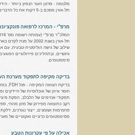
מלנומה - סרטן העור הנפוץ ביותר - ה
תל-אורן מסכם ב-5 דקות את כל הדברים שחשוב שתדעו על מלנומה.
מרפ"י - המרכז לרפואה פונקציונ
תל-אורן בשנת 2002 על 
שילוב של גישה הוליסטית-טבעית, עם אב
ורגשיים, ובתהליכים פיזיולוגיים הפוגע
סימפטומים.
בדיקה מקיפה לתפקוד מערכת העיכול
בדיקת הצו
חוסר איזון של אוכלוסיות של חיידקים ופ
תפקודי אנזימים של הלבלב, הפקת מיצי מ
רקב כתוצאה מפירוק של מזון מהחי, ספיג
פחמימות ושומנים, ייצור נוגדנים, דלקת
מסימפטומים כרוניים ואקוטיים של מערכ
אכילה על פי עקרונות הטבע