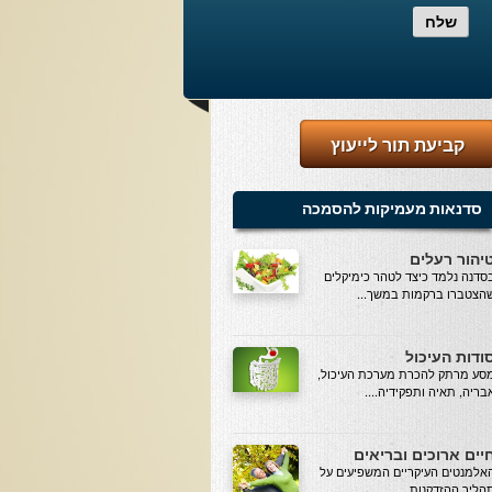
שלח
קביעת תור לייעוץ
סדנאות מעמיקות להסמכה
יהור רעלים
סדנה נלמד כיצד לטהר כימיקלים
הצטברו ברקמות במשך...
ודות העיכול
סע מרתק להכרת מערכת העיכול,
בריה, תאיה ותפקידיה....
יים ארוכים ובריאים
אלמנטים העיקריים המשפיעים על
הליך ההזדקנות...