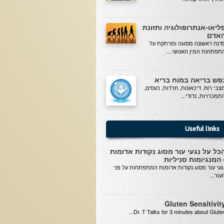
ליאו-אנתרופולוגיה ותזונת
אדם
דנה ראשונה מסוגה ומרתקת על
תפתחות המין האנושי....
פש בריאה במוח בריא
צבי רוח, דיכאונות, חרדות, כעסים,
תמכרויות, נדודי...
Useful links
כל על נגעי עור מסוג נקודות אדומות
 המנגיומות סניליות
געי עור מסוג נקודות אדומות המתפתחות על פני
עור...
Gluten Sensitivit
Dr. T Talks for 3 minutes about Gluten..