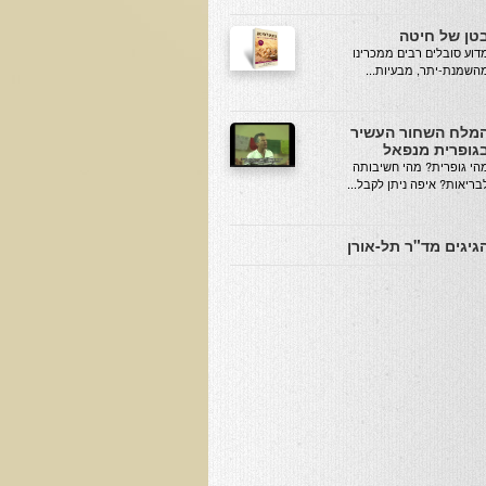
טן של חיטה
מדוע סובלים רבים ממכרינו
השמנת-יתר, מבעיות...
מלח השחור העשיר
גופרית מנפאל
הי גופרית? מהי חשיבותה
בריאות? איפה ניתן לקבל...
גיגים מד"ר תל-אורן