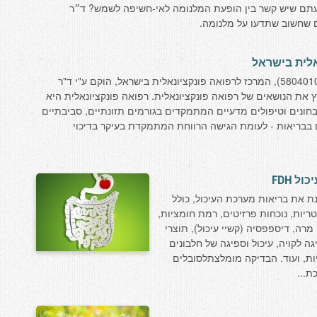
ידעתם שיש קשר בין הופעת המלנומה לאי-חשיפה לשמש? ד״ר
אלית בישראל
המלכ״ר מָרְפִּ"י (עמותה רשומה מס' 580401016), המרכז לרפואה פונקציונאלית בישראל, הוקם ע"י ד"ר
מנת לקדם בארץ את הנושאים של רפואה פונקציונאלית. רפואה פונקציונאלית היא
חונים וטיפולים מדעיים המתמקדים בגורמים תזונתיים, סביבתיים
ים בבריאות - לעומת הגישה הרווחת המתמקדת בעיקר בדיכוי
 FDH
אה המקיפה - פנל FDH, בוחנת את בריאות מערכת העיכול, כולל
טריות, נוכחות פרזיטים, רמת חומציות,
רה, דיספפסיה (קשיי עיכול), תוצרי
ה לקויה, עיכול וספיגה של חלבונים
יות, ועוד. הבדיקה מומלצתלסובלים
ת...