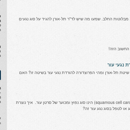
פ
 מבלוטות החלב. שמעו מה שיש לד"ר תל-אורן להגיד על סוג נגעים
ה
ס
ה
נ
מ
ה
ת נגעי עור
שיטת תל-אורן ומהי הפרוצדורה להורדת נגעי עור בשיטה זו? האם
ה
-
נ
קרצינומה של תאי קשקש (squamous cell carcinoma, SCC) הינו סוג נפוץ ומכוער של סרטן עור. איך נוצרת
ה
y
.