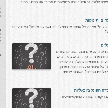
סיה עלולה להגדיל בצורה משמעותית את פישוט הסרטן בתוך
ב
​
מ
דים ותינוקות
ינוקות? מאיזה גיל אפשר או רצוי להוריד נגעי עור שונים? האם ילדים
ה
ל?
ב
מ
ל
לים
דיברנו על שום ובצל ומוצרים אחרים
ה
ם כמו כרוב, כרובית, יש גופרית. יש
בעי והם תורמים לתהליך הסולפציה
 של טיהור הרעלים בכבד. כמו כן,
 בלוטת התריס? תשובה: אנשים
דה הפונקציונאליות
בדיקות המעבדה הפונקציונאליות