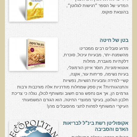
המדעי של הספר ״רגישות לגלוטן״,
בדיקות מעבדה פונקציונאליות
בהוצאת פוקוס.
בדיקת סריקה - חומצות אורגניות בשתן
בדיקת שתן לאיתור הצטברות של מתכות כבדות
בטן של חיטה
בדיקת צואה לאיתור מתכות כבדות
​מדוע סובלים רבים ממכרינו
בדיקה מקיפה לתפקוד מערכת העיכול
מהשמנת-יתר, מבעיות עיכול, סוכרת,
דלקתיות מוגברת, מחלות
בדיקות לרגישויות לחלבונים
אוטואימוניות, חוסר איזון הורמונלי,
AMAS - בדיקת דם לאיתור מוקדם של סרטן
בעיות נשימה, פריחות עור, אקנה,
קשיי למידה ומבעיות רגשיות, נפשיות
מידע מקצועי לרופאים ומטפלים על בדיקת ה-AMAS
והתנהגותיות? אין ספק שמחלות מודרניות אלה מורכבות ורבות
ספרות מדעית - בדיקת AMAS
גורמים הן, אך אם נחפש גורם חשוב ומשותף לכולן, נגלה כי צריכת
חלבון הגלוטן, בעיקר ממוצרי החיטה, הוא הגורם המשמעותי
בדיקת AMAS - מידע למטופל
העיקרי המשותף לפחות לחצי מהסובלים מהן!
פאנל קרדיו-ווסקולרי - לבריאות מערכת כלי הדם והלב
בדיקת שיער לאיתור מחסור במינרלים
אקופוליטן רשת בינ"ל לבריאות
האדם והסביבה
בדיקות גנטיות