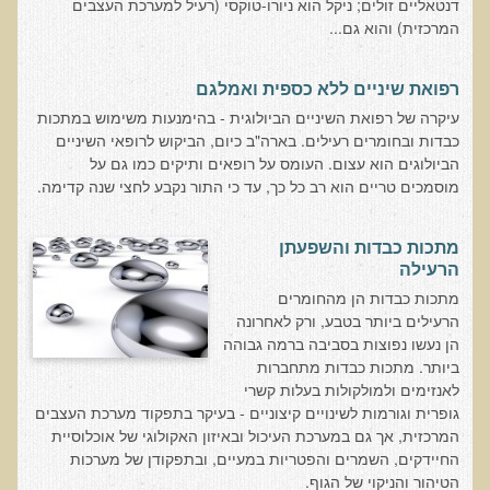
דנטאליים זולים; ניקל הוא ניורו-טוקסי (רעיל למערכת העצבים
עדויות מטופלים
המרכזית) והוא גם...
תודה לך דוקטור על חוויה נהדרת
רפואת שיניים ללא כספית ואמלגם
אדם ורופא שנותן לי אלטרנטיבה אחרת ממה שהרופאים שפגשתי נתנו
לי
עיקרה של רפואת השיניים הביולוגית - בהימנעות משימוש במתכות
כבדות ובחומרים רעילים. בארה"ב כיום, הביקוש לרופאי השיניים
ירדתי ל- 2 מגנזיום גליצינייט ליום ולא לקחתי את הלית'נייז כבר חודש
הביולוגים הוא עצום. העומס על רופאים ותיקים כמו גם על
מוסמכים טריים הוא רב כל כך, עד כי התור נקבע לחצי שנה קדימה.
​תודה לך עדיאל על הפגישה היום. מאד שמחתי על האווירה האופטימית
עצוב נורא לחשוב שכל כך הרבה אנשים מאמינים שכימותרפיה היא
התקווה היחידה כאשר מאובחנים עם סרטן
מתכות כבדות והשפעתן
הרעילה
אנחנו מאושרים מאוד שביצענו ואת הבדיקה וממליצים בחום לכל מי
מתכות כבדות הן מהחומרים
שסובל לעשות אותה.
הרעילים ביותר בטבע, ורק לאחרונה
הבריאות של כל המשפחה השתפרה
הן נעשו נפוצות בסביבה ברמה גבוהה
ביותר. מתכות כבדות מתחברות
אסירי תודה לך על השבת הבריאות שלנו
לאנזימים ולמולקולות בעלות קשרי
גופרית וגורמות לשינויים קיצוניים - בעיקר בתפקוד מערכת העצבים
תודה דר' עדיאל שהצלת את חיי!
המרכזית, אך גם במערכת העיכול ובאיזון האקולוגי של אוכלוסיית
אודות
החיידקים, השמרים והפטריות במעיים, ובתפקודן של מערכות
הטיהור והניקוי של הגוף.