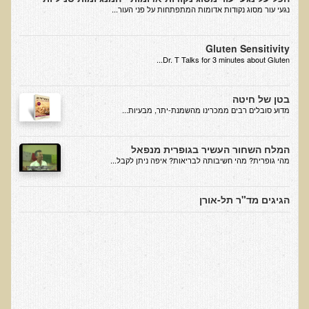
עיבוד מזון - כל הסודות
נגעי עור מסוג נקודות אדומות המתפתחות על פני העור...
המלח השחור העשיר בגופרית מנפאל
Gluten Sensitivity
הקשר התזונתי בין דלקת לסוכרת
Dr. T Talks for 3 minutes about Gluten...
כיצד מזונות תמימים הורסים את בריאותנו
כיצד לחיות חיים ארוכים ובריאים
בטן של חיטה
​מדוע סובלים רבים ממכרינו מהשמנת-יתר, מבעיות...
המזון – תרופה או מניעה
טיפול בהפרעות קשב וריכוז, אוטיזם
המלח השחור העשיר בגופרית מנפאל
מהי גופרית? מהי חשיבותה לבריאות? איפה ניתן לקבל...
טיהור רעלים בראי הרפואה הפונקציונאלית
בריאות המוח
הגיגים מד"ר תל-אורן
תנועת המזון הבריא בשוליים
סרטן ובדיקת ה-AMAS
חיסונים ונושאים נוספים
הרצאה בנושא ניקוי רעלים
טבעונות במשפחה