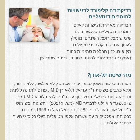
המזון: תרופה או מניעה
בדיקת דם קליפורד לרגישויות
רכישת סדנת המזון: תרופה או מניעה
לחומרים דנטאליים
מתכות רעילות
הבדיקה מאתרת רגישויות לאלפי
חומרים דנטאליים שנעשה בהם
רכישת סדנת מתכות רעילות
שימוש אצל רופא השיניים. מומלץ
לערוך את הבדיקה לפני טיפולים
שאלות ותשובות מסדנת מתכות רעילות
מקיפים, כגון החלפת סתימות כהות
האבחון הקליני והטיפול בבעיות של חילוף חומרים
(אָמָלְגָם) בסתימות לבנות, כתרים, וניתוח שתלי שן.
שאלות ותשובות מסדנת חילוף חומרים
מהי שיטת תל-אורן?
רכישת סדנת האבחון הקליני והטיפול בבעיות של חילוף חומרים
הסרת נגעי עור באופן טבעי, עדין, אסתטי, לא פולשני, ללא ניתוח,
מחלות כלי דם ולב
וללא כאבים בשיטת ד"ר עדיאל תל-אורן M.D., פרופ' לתזונה קלינית
רכישת סדנת מחלות כלי דם ולב
ולרפואה פונקציונאלית בשיתוף עם ד"ר שולמית לוריא MD (מ.ר.
26672),ד"ר אייל גולדברגר MD (מ.ר. 26219) השיטה, בשימוש
הקרינה והשדות האלקטרומגנטיים
ד"ר תל-אורן בארה"ב מ-1989 ובישראל החל מ-1999, מוכרת
כבטוחה ואפקטיבית עם עשרות אלפי מטופלים בעלי כל סוגי העור
רכישת סדנת הקרינה והשדות האלקטרומגנטיים
ברחבי העולם....
מערכת התריס
רכישת סדנת בלוטת התריס ומערכת התריס