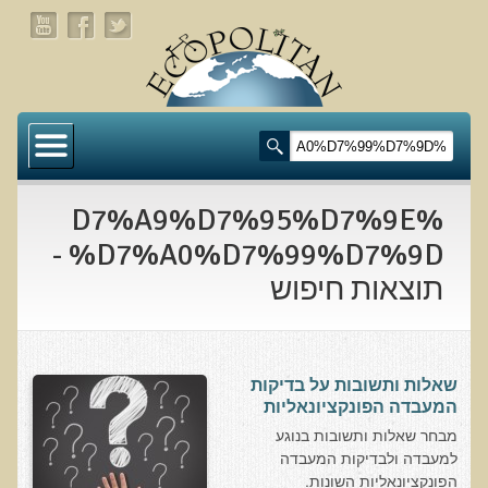
דף הבית
תעלומת שומן הדולפינים: מה גילינו כששתי קבוצות
זהות התבגרו… הפוך?
%D7%A9%D7%95%D7%9E
בדיקת חוסרים ומתכות כבדות Socheck
%D7%A0%D7%99%D7%9D -
תוצאות חיפוש
הרצאה ב 28/11/25 טיפים מפתיעים ופשוטים לבריאות
איתנה ואריכות-ימים
רפואה פונקציונאלית
שאלות ותשובות על בדיקות
מצבים קליניים ספציפיים
המעבדה הפונקציונאליות
מבחר שאלות ותשובות בנוגע
מהי רפואה פונקציונאלית טבעית?
למעבדה ולבדיקות המעבדה
הפונקציונאליות השונות.