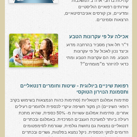
קהילות ברחבי ארה"ב המשלבות
בדיקות לאבחון מחסורים וסיכונים
שירותים רפואיים הוליסטיים
ומדעיים, וכן קורסים אוניברסיטאיים,
בדיקת צואה לאיתור מוקדם של סרטן המעי הגס M2PK
הרצאות וסמינרים.
בדיקת דם קליפורד לרגישויות לחומרים דנטאליים
אכילה על פי עקרונות הטבע
בדיקות למחסורים תזונתיים, בדיקות ויטמינים
ד״ר תל-אורן מסביר בהרחבה מדוע
בדיקות לקזיאו-מורפינים וגלוטיאו-מורפינים
וכיצד נכון לאכול על פי עקרונות
שאלות ותשובות למעבדה
הטבע. מה הם עקרונות הטבע ומתי
כדאי להיזהר מ״מומחים״?
דפי מידע
רשימת משאבים לפציינט
רפואת שיניים ביולוגית - שיטות וחומרים דנטאליים
רשימת תוצרת מרוססת
ותסמונת הנוירון הטוקסי
רשימת מאכלים המכילים חומצה אוקסלית
סתימות אמלגם דנטאליות (סתימות כהות הנמצאות בשימוש בקרב
רופאי השיניים) הן מקור חשיפה עיקרי לכספית ולחומרים רעילים
דף כספית
אחרים. סתימות אמלגם עשויות מ- 50% כספית, שהיא מתכת
רעילה ביותר למערכת העצבים המרכזית. באמלגם ובכתרים
רשימת מאכלים המכילים היסטמין
דנטאליים נמצאת גם נחושת גולמית, שגורמת לסימפטומים
עשרת המזונות
הדומים לנזקי הכספית. ניקל נמצא בפלטות, גשרים ובכתרים