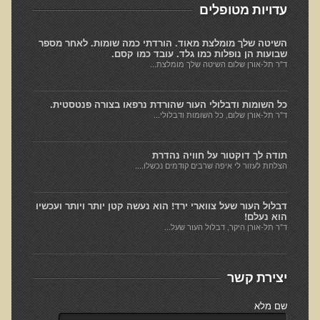
עדויות מטופלים
למה חשוב להיות טבעוני בריא?
השיטה שלך מומלצת מאוד. הורדתי כמה שומות. לאחר מספר
שומן מעופש
שבועות הן נופלות כמו גלד. עובד כמו קסם.
ד"ר תל-אורן שלום השיטה שלך מומלצת...
חומצה אוקסלית
הנבטה והשרייה
כל השומות ודבלולי העור שהורדת נרפאו בצורה פנטסטית.
ד"ר תל-אורן שלום, כל השומות ודבלולי...
צ'יה והמפ
שומות ודבלולי עור והקשר להרעלה ומצבים רגשיים
תודה לך דוקטור על חוויה נהדרת
דבלולי עור והקשר למצב ההורמונלי והנוירולוגי
הצלחת לעזור לי איפה שרבים קודמים נכשלו....
הורמונים ביו זהים
דבלול העור שעל צווארי ירד! הוא נעשה קטן יותר ויותר ועכשיו
ראיון בנושא הנדסה גנטית
הוא נעלם!
ד"ר תל-אורן היקר, דבלול העור שעל...
הדגמות ודוגמאות לנגעי עור שונים
הקשר בין יובש בעור וחרדות לגידולי עור - שתי עדויות מקרה
יצירת קשר
כתמי לידה
המנגיומות סניליות - נקודות אדומות
שם מלא