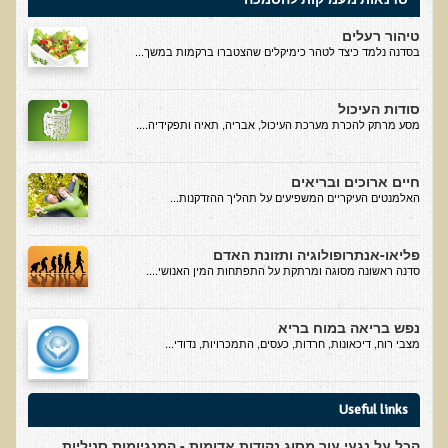
סדנה בנושא: התא ובריאותך
טיהור רעלים
בסדנה נלמד כיצד לטהר כימיקלים שהצטברו ברקמות במשך...
הרצאות ואירועים קרובים
חבקו את השמש! הרצאת זום
סודות העיכול
מסע מרתק להכרת מערכת העיכול, אבריה, תאיה ותפקידיה....
מפגש קולנועי עם דר' עדיאל תל-אורן
כנס אוכלים בריא 8
חיים ארוכים ובריאים
כנס בריאות העור, השיער והציפורניים - והקשר העמוק לבריאות הגוף
האלמנטים העיקריים המשפיעים על תהליך ההזדקנות...
הפנימי והמח
הרצאה: תבוסת הסרטן - מהפכת הגילוי המוקדם
פליאו-אנתרופולוגיה ותזונת האדם
סדנה ראשונה מסוגה ומרתקת על התפתחות המין האנושי....
סדנת הבריאות המינית, הסקס והפוריות עם ד"ר עדיאל תל-אורן
הרצאה: סודות האפיגנטיקה
נפש בריאה במוח בריא
מצבי רוח, דיכאונות, חרדות, כעסים, התמכרויות, נדודי...
עידן המחלות האוטו-אימוניות - מינקות ועד בגרות
הרצאות מוקלטות בעברית
Useful links
תנועה תקינה במפרקים
הכל על נגעי עור מסוג נקודות אדומות - המנגיומות סניליות