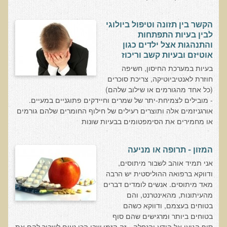
הצוות שלנו
ענבל ליבסקי, Bsc, ND
הקשר בין תזונה וטיפול ביולוגי
לבין בעיות התפתחות
ד"ר גבריאל שמלוב MD
והתנהגות אצל ילדים כגון
אוטיזם ובעיות קשב וריכוז
ד"ר עדיאל תל-אורן
בעיות במערכת החיסון, חשיפה
ד"ר שולמית לוריא (MD)
חוזרת לאנטיביוטיקה, צריכת סוכרים
(כל אחד מהגורמים או שילוב שלהם)
איפה נמצא ד"ר תל-אורן
- מובילים לצמיחת-יתר של שמרים וחיידקים פתוגניים במעיים.
אורגניזמים אלה ותוצרים רעילים של חילוף החומרים שלהם גורמים
אקופוליטן רשת בינ"ל לבריאות האדם והסביבה
או מחמירים את הסימפטומים בבעיות שונות
מיהו ד"ר עדיאל תל-אורן
המזון - תרופה או מניעה
הארגון למזעור החשיפה האלקטרומגנטית
אני תמיד אוהב לשבור מיתוסים,
ודווקא ברפואה ההוליסטית יש הרבה
מרפ"י - המרכז לרפואה פונקציונאלית בישראל
מאד מיתוסים. אנשים לומדים דברים
מהעיתונות, מהאינטרנט, והם
הארגון העולמי לבריאות נפשית פונקציונאלית
בטוחים בעצמם, ודווקא כשהם
הקלה בדיכאון חמור
בטוחים ביותר ומרגישים שהם סוף
סוף הגיעו אל הידע והנחלה - זה הזמן שבו הכי נעים לשבור להם את