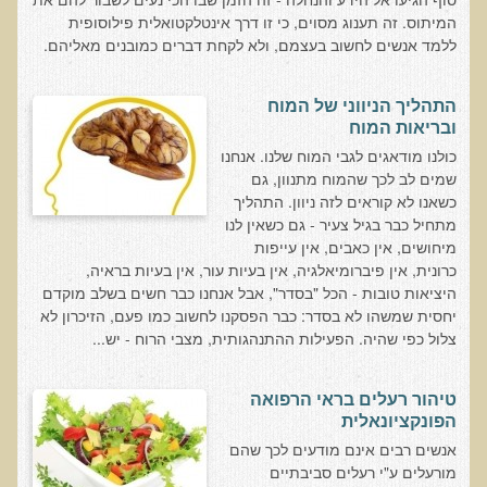
חקר יוחסין חוצה דורות MTTG
המיתוס. זה תענוג מסוים, כי זו דרך אינטלקטואלית פילוסופית
דיטוקסיפיקציה של הנפש EMDR
ללמד אנשים לחשוב בעצמם, ולא לקחת דברים כמובנים מאליהם.
EMDR BSP MTTG
התהליך הניווני של המוח
הארגון הישראלי לרפואת שיניים פונקציונאלית
ובריאות המוח
כולנו מודאגים לגבי המוח שלנו. אנחנו
תסמונת הנוירון הוקסי
שמים לב לכך שהמוח מתנוון, גם
מחקרים וספרות מדעית
כשאנו לא קוראים לזה ניוון. התהליך
מתחיל כבר בגיל צעיר - גם כשאין לנו
רפואת שיניים ללא כספית ואמלגם
מיחושים, אין כאבים, אין עייפות
כרונית, אין פיברומיאלגיה, אין בעיות עור, אין בעיות בראיה,
גולשים ממליצים
היציאות טובות - הכל "בסדר", אבל אנחנו כבר חשים בשלב מוקדם
צור קשר
יחסית שמשהו לא בסדר: כבר הפסקנו לחשוב כמו פעם, הזיכרון לא
צלול כפי שהיה. הפעילות ההתנהגותית, מצבי הרוח - יש...
הסמכה
טיהור רעלים בראי הרפואה
סדנאות מעמיקות להסמכה
הפונקציונאלית
טיהור רעלים
אנשים רבים אינם מודעים לכך שהם
מורעלים ע"י רעלים סביבתיים
שאלות ותשובות מסדנת טיהור רעלים