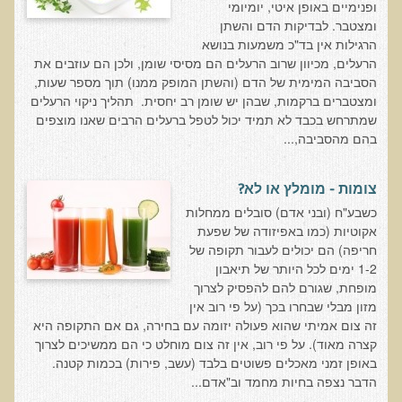
ופנימיים באופן איטי, יומיומי
ומצטבר. לבדיקות הדם והשתן
רכישת סדנת טיהור רעלים
הרגילות אין בד"כ משמעות בנושא
תגובות ממשתתפי סדנת טיהור רעלים
הרעלים, מכיוון שרוב הרעלים הם מסיסי שומן, ולכן הם עוזבים את
הסביבה המימית של הדם (והשתן המופק ממנו) תוך מספר שעות,
סודות העיכול
ומצטברים ברקמות, שבהן יש שומן רב יחסית. תהליך ניקוי הרעלים
שאלות ותשובות מסדנת סודות העיכול
שמתרחש בכבד לא תמיד יכול לטפל ברעלים הרבים שאנו מוצפים
בהם מהסביבה,...
רכישת סדנת סודות העיכול
חיים ארוכים ובריאים
צומות - מומלץ או לא?
רכישת סדנת חיים ארוכים ובריאים
כשבע"ח (ובני אדם) סובלים ממחלות
אקוטיות (כמו באפיזודה של שפעת
שאלות ותשובות מסדנת חיים ארוכים ובריאים
חריפה) הם יכולים לעבור תקופה של
פליאו-אנתרופולוגיה ותזונת האדם
1-2 ימים לכל היותר של תיאבון
מופחת, שגורם להם להפסיק לצרוך
רכישת סדנת פליאו-אנתרופולוגיה ותזונת האדם
מזון מבלי שבחרו בכך (על פי רוב אין
נפש בריאה במוח בריא
זה צום אמיתי שהוא פעולה יזומה עם בחירה, גם אם התקופה היא
קצרה מאוד). על פי רוב, אין זה צום מוחלט כי הם ממשיכים לצרוך
שאלות ותשובות מסדנת נפש בריאה במוח בריא
באופן זמני מאכלים פשוטים בלבד (עשב, פירות) בכמות קטנה.
רכישת סדנת נפש בריאה במוח בריא
הדבר נצפה בחיות מחמד וב"אדם...