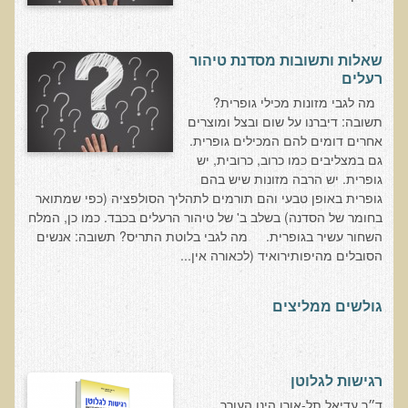
שאלונים רפואיים פונקציונאליים
טופס קבלה לייעוץ קליני
שאלות ותשובות מסדנת טיהור
טופס הרשמה לקבלת ייעוץ / טיפול + טופס פרטי בריאות
רעלים
היסטוריה כרונולוגית
מה לגבי מזונות מכילי גופרית?
תשובה: דיברנו על שום ובצל ומוצרים
שאלון DASS
אחרים דומים להם המכילים גופרית.
שאלון Identi-T Stress Assesment
גם במצליבים כמו כרוב, כרובית, יש
גופרית. יש הרבה מזונות שיש בהם
שאלון נוירוביהוויוראלי
גופרית באופן טבעי והם תורמים לתהליך הסולפציה (כפי שמתואר
בחומר של הסדנה) בשלב ב' של טיהור הרעלים בכבד. כמו כן, המלח
שאלון מערכת התריס
השחור עשיר בגופרית. מה לגבי בלוטת התריס? תשובה: אנשים
שאלון אלרגיות למזון
הסובלים מהיפותירואיד (לכאורה אין...
בדיקת טמפרטורה
גולשים ממליצים
שאלון אוטואימוני
שאלון קנדידה
שאלון סימפטומים של קרינת רדיו
רגישות לגלוטן
פרוטוקולים רפואיים
ד״ר עדיאל תל-אורן הינו העורך