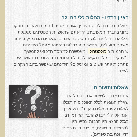
שנקראת...
בדיקות מעבדה פונקציונאליות
ראיון ברדיו - מחלות כלי דם ולב
בדיקת סריקה - חומצות אורגניות בשתן
מחלות כלי דם ולב הם עדיין הגורם מספר 1 למוות ולאובדן תפקוד
כרוני בחברה המערבית. הידעתם שתעשיית הסטטינים מגלגלת
בדיקת שתן לאיתור הצטברות של מתכות כבדות
מיליארדי דולרים, למרות שהוכח שברוב המקרים הם מזיקים יותר
בדיקת צואה לאיתור מתכות כבדות
משהם מועילים, ואפשר היה בקלות להימנע מהם? הידעתם
ש"תרמית ה
כולסטרול
" מאפשרת לממסד הרפואי להמשיך
בדיקה מקיפה לתפקוד מערכת העיכול
ב"עסקים כרגיל" בהקשר לטיפול בהסתיידות העורקים, כאשר יש
בדיקות לרגישויות לחלבונים
פתרונות יותר פשוטים ומועילים? הידעתם שאפשר ברוב המקרים
לעצור...
AMAS - בדיקת דם לאיתור מוקדם של סרטן
מידע מקצועי לרופאים ומטפלים על בדיקת ה-AMAS
שאלות ותשובות
ספרות מדעית - בדיקת AMAS
​אם ברצונכם לשאול את ד"ר תל-אורן
שאלה הנוגעת לכלל האוכלוסיה תוכלו
בדיקת AMAS - מידע למטופל
לשלוח לפנות אלינו כאן וד"ר תל-אורן
פאנל קרדיו-ווסקולרי - לבריאות מערכת כלי הדם והלב
יענה עליה (ייתכן שהדבר יקח זמן רב
בגלל הרצאותיו הרבות ונסיעותיו
בדיקת שיער לאיתור מחסור במינרלים
לפרוייקטים שונים, פציינטים, תוכניות
בדיקות גנטיות
רדיו וכתיבת ספרים).