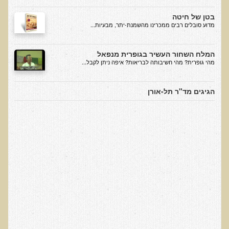
עיבוד מזון - כל הסודות
בטן של חיטה
המלח השחור העשיר בגופרית מנפאל
​מדוע סובלים רבים ממכרינו מהשמנת-יתר, מבעיות...
הקשר התזונתי בין דלקת לסוכרת
כיצד מזונות תמימים הורסים את בריאותנו
המלח השחור העשיר בגופרית מנפאל
מהי גופרית? מהי חשיבותה לבריאות? איפה ניתן לקבל...
כיצד לחיות חיים ארוכים ובריאים
המזון – תרופה או מניעה
הגיגים מד"ר תל-אורן
טיפול בהפרעות קשב וריכוז, אוטיזם
טיהור רעלים בראי הרפואה הפונקציונאלית
בריאות המוח
תנועת המזון הבריא בשוליים
סרטן ובדיקת ה-AMAS
חיסונים ונושאים נוספים
הרצאה בנושא ניקוי רעלים
טבעונות במשפחה