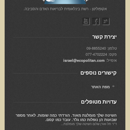
Alkalize and Diet
​אקופוליטן - רשת בינלאומית לבריאות האדם והסביבה.
Anti-Inflammatory Diet
Top Foods for Optimal Health, Longevity, & Detoxification
The Truth About Proteins
יצירת קשר
Healthy Living
טלפון: 09-8855240
Skin Lecture
פקס: 077-4702224
Immunogenic Proteins
אימייל:
israel@ecopolitan.com
קצרצרים
קישורים נוספים
קליפ נפאל
מפת האתר
הסבר קצר על ויטמין B12
סטימולנטים (ממריצים)
עדויות מטופלים
האם רק צמחונים וטבעונים צריכים הכוונה תזונתית?
השיטה שלך מומלצת מאוד. הורדתי כמה שומות. לאחר מספר
שבועות הן נופלות כמו גלד. עובד כמו קסם.
אומגה 3
ד"ר תל-אורן שלום השיטה שלך מומלצת...
האם בטבע אכלנו דגנים וקטניות?