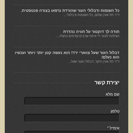
למה חשוב להיות טבעוני בריא?
כל השומות ודבלולי העור שהורדת נרפאו בצורה פנטסטית.
ד"ר תל-אורן שלום, כל השומות ודבלולי...
שומן מעופש
חומצה אוקסלית
תודה לך דוקטור על חוויה נהדרת
הצלחת לעזור לי איפה שרבים קודמים נכשלו....
הנבטה והשרייה
צ'יה והמפ
דבלול העור שעל צווארי ירד! הוא נעשה קטן יותר ויותר ועכשיו
הוא נעלם!
שומות ודבלולי עור והקשר להרעלה ומצבים רגשיים
ד"ר תל-אורן היקר, דבלול העור שעל...
דבלולי עור והקשר למצב ההורמונלי והנוירולוגי
הורמונים ביו זהים
יצירת קשר
ראיון בנושא הנדסה גנטית
שם מלא
הדגמות ודוגמאות לנגעי עור שונים
הקשר בין יובש בעור וחרדות לגידולי עור - שתי עדויות מקרה
טלפון
כתמי לידה
המנגיומות סניליות - נקודות אדומות
אימייל
*