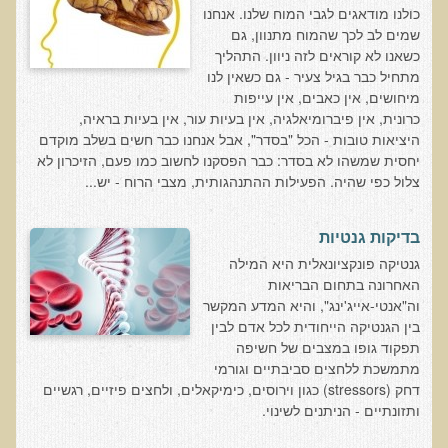
חקר יוחסין חוצה דורות MTTG
כולנו מודאגים לגבי המוח שלנו. אנחנו
שמים לב לכך שהמוח מתנוון, גם
דיטוקסיפיקציה של הנפש EMDR
כשאנו לא קוראים לזה ניוון. התהליך
EMDR BSP MTTG
מתחיל כבר בגיל צעיר - גם כשאין לנו
מיחושים, אין כאבים, אין עייפות
הארגון הישראלי לרפואת שיניים פונקציונאלית
כרונית, אין פיברומיאלגיה, אין בעיות עור, אין בעיות בראיה,
היציאות טובות - הכל "בסדר", אבל אנחנו כבר חשים בשלב מוקדם
תסמונת הנוירון הוקסי
יחסית שמשהו לא בסדר: כבר הפסקנו לחשוב כמו פעם, הזיכרון לא
מחקרים וספרות מדעית
צלול כפי שהיה. הפעילות ההתנהגותית, מצבי הרוח - יש...
רפואת שיניים ללא כספית ואמלגם
בדיקות גנטיות
גולשים ממליצים
גנטיקה פונקציונאלית היא המילה
האחרונה בתחום הבריאות
צור קשר
וה"אנטי-אייג'ינג", והיא המדע המקשר
בין הגנטיקה הייחודית לכל אדם לבין
הסמכה
תפקוד גופו במצבים של חשיפה
מתמשכת ללחצים סביבתיים וגורמי
סדנאות מעמיקות להסמכה
דחק (stressors) כגון וירוסים, כימיקאלים, ולחצים פיזיים, רגשיים
ותזונתיים - הניתנים לשינוי.
טיהור רעלים
שאלות ותשובות מסדנת טיהור רעלים