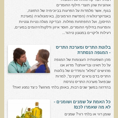
עדויות מטופלים
אורגניות שהן תוצרי חילוף החומרים
בגוף, אשר מלמדות על הפרעות בביוכימיה של התזונה,
תודה לך דוקטור על חוויה נהדרת
באנדוקרינולוגיה (הפרשת הורמונים), באימונולוגיה (מערכת
החיסון), ועל התפתחות מחלות. הבדיקה מגלה נטיות גנטיות
אדם ורופא שנותן לי אלטרנטיבה אחרת ממה שהרופאים שפגשתי נתנו
והפרעות בחילוף החומרים, חוסר איזון ודלקות/זיהומים במעיים,
לי
רעילות וליקויים במנגנון טיהור...
ירדתי ל- 2 מגנזיום גליצינייט ליום ולא לקחתי את הלית'נייז כבר חודש
​תודה לך עדיאל על הפגישה היום. מאד שמחתי על האווירה האופטימית
בלוטת התריס ומערכת התריס
- המגפה הנסתרת
עצוב נורא לחשוב שכל כך הרבה אנשים מאמינים שכימותרפיה היא
התקווה היחידה כאשר מאובחנים עם סרטן
מהן השפעותיה העצומות של המגפה
על כל תאינו ובריאותנו? מדוע אנו
אנחנו מאושרים מאוד שביצענו ואת הבדיקה וממליצים בחום לכל מי
מרגישים "נפלא" והמדדים של בלוטת
שסובל לעשות אותה.
התריס בדם נראים "תקינים", למרות
שבפועל מערכת התריס נהרסת
הבריאות של כל המשפחה השתפרה
בהדרגה במשך שנים רבות, באופן בלתי מורגש? כיצד נמנע זאת?
אסירי תודה לך על השבת הבריאות שלנו
תודה דר' עדיאל שהצלת את חיי!
כל האמת על שמנים ושומנים -
לא מה שאמרו לכם!
אודות
שומן רווי או בלתי רווי? שמנים