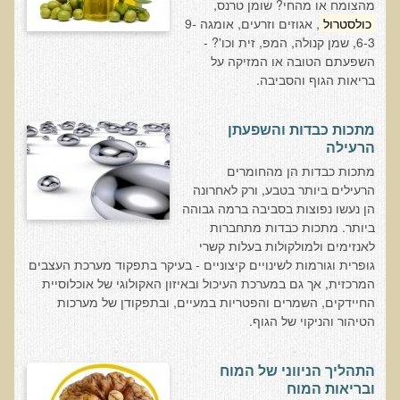
מהצומח או מהחי? שומן טרנס,
הצוות שלנו
כולסטרול
, אגוזים וזרעים, אומגה 9-
ענבל ליבסקי, Bsc, ND
6-3, שמן קנולה, המפ, זית וכו'? -
השפעתם הטובה או המזיקה על
ד"ר גבריאל שמלוב MD
בריאות הגוף והסביבה.
ד"ר עדיאל תל-אורן
ד"ר שולמית לוריא (MD)
מתכות כבדות והשפעתן
הרעילה
איפה נמצא ד"ר תל-אורן
מתכות כבדות הן מהחומרים
הרעילים ביותר בטבע, ורק לאחרונה
אקופוליטן רשת בינ"ל לבריאות האדם והסביבה
הן נעשו נפוצות בסביבה ברמה גבוהה
ביותר. מתכות כבדות מתחברות
מיהו ד"ר עדיאל תל-אורן
לאנזימים ולמולקולות בעלות קשרי
גופרית וגורמות לשינויים קיצוניים - בעיקר בתפקוד מערכת העצבים
הארגון למזעור החשיפה האלקטרומגנטית
המרכזית, אך גם במערכת העיכול ובאיזון האקולוגי של אוכלוסיית
החיידקים, השמרים והפטריות במעיים, ובתפקודן של מערכות
מרפ"י - המרכז לרפואה פונקציונאלית בישראל
הטיהור והניקוי של הגוף.
הארגון העולמי לבריאות נפשית פונקציונאלית
התהליך הניווני של המוח
הקלה בדיכאון חמור
ובריאות המוח