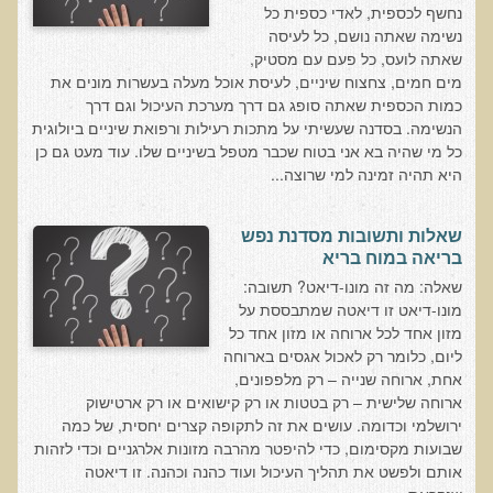
שאלונים רפואיים פונקציונאליים
נחשף לכספית, לאדי כספית כל
נשימה שאתה נושם, כל לעיסה
טופס קבלה לייעוץ קליני
שאתה לועס, כל פעם עם מסטיק,
מים חמים, צחצוח שיניים, לעיסת אוכל מעלה בעשרות מונים את
טופס הרשמה לקבלת ייעוץ / טיפול + טופס פרטי בריאות
כמות הכספית שאתה סופג גם דרך מערכת העיכול וגם דרך
היסטוריה כרונולוגית
הנשימה. בסדנה שעשיתי על מתכות רעילות ורפואת שיניים ביולוגית
כל מי שהיה בא אני בטוח שכבר מטפל בשיניים שלו. עוד מעט גם כן
שאלון DASS
היא תהיה זמינה למי שרוצה...
שאלון Identi-T Stress Assesment
שאלון נוירוביהוויוראלי
שאלות ותשובות מסדנת נפש
בריאה במוח בריא
שאלון מערכת התריס
שאלה: מה זה מונו-דיאט? תשובה:
שאלון אלרגיות למזון
מונו-דיאט זו דיאטה שמתבססת על
מזון אחד לכל ארוחה או מזון אחד כל
בדיקת טמפרטורה
ליום, כלומר רק לאכול אגסים בארוחה
שאלון אוטואימוני
אחת, ארוחה שנייה – רק מלפפונים,
ארוחה שלישית – רק בטטות או רק קישואים או רק ארטישוק
שאלון קנדידה
ירושלמי וכדומה. עושים את זה לתקופה קצרים יחסית, של כמה
שאלון סימפטומים של קרינת רדיו
שבועות מקסימום, כדי להיפטר מהרבה מזונות אלרגניים וכדי לזהות
אותם ולפשט את תהליך העיכול ועוד כהנה וכהנה. זו דיאטה
פרוטוקולים רפואיים