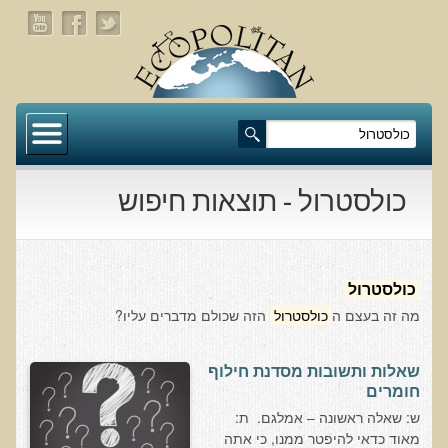
דף הבית
תעלומת שומן הדולפינים: מה גילינו כששתי קבוצות
זהות התבגרו… הפוך?
כולסטרול - תוצאות חיפוש
בדיקת חוסרים ומתכות כבדות Socheck
הרצאה ב 28/11/25 טיפים מפתיעים ופשוטים לבריאות
איתנה ואריכות-ימים
כולסטרול
מה זה בעצם ה
כולסטרול
הזה שכולם מדברים עליו?
רפואה פונקציונאלית
מצבים קליניים ספציפיים
שאלות ותשובות מסדנת חילוף
חומרים
מהי רפואה פונקציונאלית טבעית?
ש: שאלה ראשונה – אמלגם. ת:
מאוד כדאי להיפטר ממנו, כי אתה