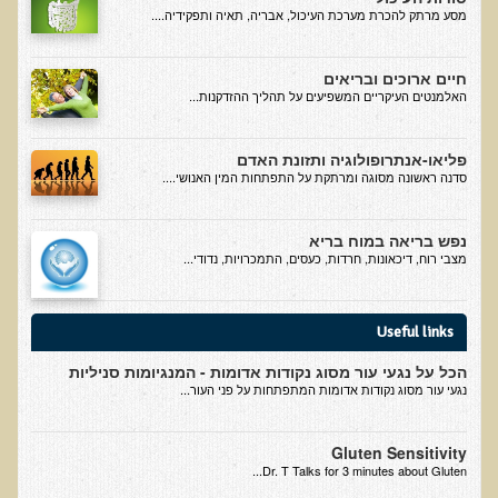
סדנה בנושא: התא ובריאותך
מסע מרתק להכרת מערכת העיכול, אבריה, תאיה ותפקידיה....
הרצאות ואירועים קרובים
חיים ארוכים ובריאים
האלמנטים העיקריים המשפיעים על תהליך ההזדקנות...
חבקו את השמש! הרצאת זום
מפגש קולנועי עם דר' עדיאל תל-אורן
פליאו-אנתרופולוגיה ותזונת האדם
כנס אוכלים בריא 8
סדנה ראשונה מסוגה ומרתקת על התפתחות המין האנושי....
כנס בריאות העור, השיער והציפורניים - והקשר העמוק לבריאות הגוף
הפנימי והמח
נפש בריאה במוח בריא
מצבי רוח, דיכאונות, חרדות, כעסים, התמכרויות, נדודי...
הרצאה: תבוסת הסרטן - מהפכת הגילוי המוקדם
סדנת הבריאות המינית, הסקס והפוריות עם ד"ר עדיאל תל-אורן
Useful links
הרצאה: סודות האפיגנטיקה
הכל על נגעי עור מסוג נקודות אדומות - המנגיומות סניליות
עידן המחלות האוטו-אימוניות - מינקות ועד בגרות
נגעי עור מסוג נקודות אדומות המתפתחות על פני העור...
הרצאות מוקלטות בעברית
Gluten Sensitivity
תנועה תקינה במפרקים
Dr. T Talks for 3 minutes about Gluten...