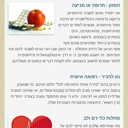
המזון - תרופה או מניעה
רכישת סדנת טיהור רעלים
אני תמיד אוהב לשבור מיתוסים,
תגובות ממשתתפי סדנת טיהור רעלים
ודווקא ברפואה ההוליסטית יש הרבה
מאד מיתוסים. אנשים לומדים דברים
סודות העיכול
מהעיתונות, מהאינטרנט, והם
בטוחים בעצמם, ודווקא כשהם
שאלות ותשובות מסדנת סודות העיכול
בטוחים ביותר ומרגישים שהם סוף
רכישת סדנת סודות העיכול
סוף הגיעו אל הידע והנחלה - זה הזמן שבו הכי נעים לשבור להם את
המיתוס. זה תענוג מסוים, כי זו דרך אינטלקטואלית פילוסופית
חיים ארוכים ובריאים
ללמד אנשים לחשוב בעצמם, ולא לקחת דברים כמובנים מאליהם.
רכישת סדנת חיים ארוכים ובריאים
שאלות ותשובות מסדנת חיים ארוכים ובריאים
נא להכיר - רפואה אישית
פליאו-אנתרופולוגיה ותזונת האדם
הימים בהם "מידה אחת התאימה לכל" חלפו ואינם. מי שנאבק
במצב כרוני שאינו מגיב לטיפולים קונבנציונאליים, או שחווה תגובה
רכישת סדנת פליאו-אנתרופולוגיה ותזונת האדם
שלילית למזון או תרופה, יודע כי גופו מתפקד ומגיב בצורה ייחודית
(בין השאר, כתוצאה מהנטיות הגנטיות שלו).
נפש בריאה במוח בריא
שאלות ותשובות מסדנת נפש בריאה במוח בריא
מחלות כלי דם ולב
רכישת סדנת נפש בריאה במוח בריא
מה שהרופא שלכם לא סיפר לכם על