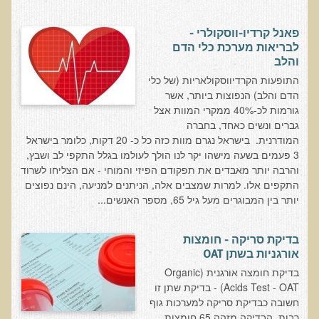
בדיקות לאבחון מחסורים וסיכונים
פאנל קרדיו-ווסקולרי -
בדיקת צואה לאיתור מוקדם של סרטן המעי הגס M2PK
לבריאות מערכת כלי הדם
והלב
בדיקת דם קליפורד לרגישויות לחומרים דנטאליים
התופעות הקרדיווסקולאריות (של כלי
בדיקות למחסורים תזונתיים, בדיקות ויטמינים
הדם והלב) הנפוצות ביותר, אשר
בדיקות לקזיאו-מורפינים וגלוטיאו-מורפינים
גורמות לכ-40% ממקרי המוות אצל
גברים ונשים כאחד, בחברה
שאלות ותשובות למעבדה
המודרנית. בישראל נגרם מוות כזה כל כ- 20 דקות, כלומר בישראל
3 פעמים בשעה מישהו יקר לנו הולך לעולמו בגלל התקפי לב ושבץ,
דפי מידע
והרבה יותר מאבדים את תפקודם הפיזי והמוחי - אם הצליחו לשרוד
התקפים אלו. למרות שמצבים אלה, הניתנים למניעה, הינם נפוצים
רשימת משאבים לפציינט
יותר בין המבוגרים מעל גיל 65, מספר האנשים...
רשימת תוצרת מרוססת
רשימת מאכלים המכילים חומצה אוקסלית
בדיקת סריקה - חומצות
אורגניות בשתן OAT
דף כספית
בדיקת חומצה אורגנית (Organic
רשימת מאכלים המכילים היסטמין
Acids Test - OAT) - בדיקת שתן זו
חשובה כבדיקת סריקה למערכות גוף
עשרת המזונות
רבות. הבדיקה מזהה 65 חומצות