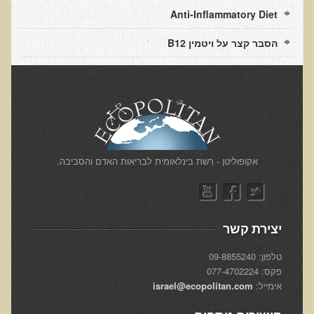
הצוות שלנו
Anti-Inflammatory Diet
ענבל ליבסקי, Bsc, ND
הסבר קצר על ויטמין B12
ד"ר גבריאל שמלוב MD
ד"ר עדיאל תל-אורן
ד"ר שולמית לוריא (MD)
איפה נמצא ד"ר תל-אורן
אקופוליטן רשת בינ"ל לבריאות האדם והסביבה
​אקופוליטן - רשת בינלאומית לבריאות האדם והסביבה.
מיהו ד"ר עדיאל תל-אורן
הארגון למזעור החשיפה האלקטרומגנטית
יצירת קשר
מרפ"י - המרכז לרפואה פונקציונאלית בישראל
טלפון: 09-8855240
הארגון העולמי לבריאות נפשית פונקציונאלית
פקס: 077-4702224
אימייל:
israel@ecopolitan.com
הקלה בדיכאון חמור