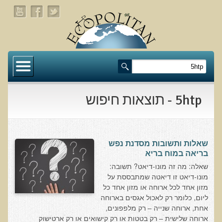
דף הבית
תעלומת שומן הדולפינים: מה גילינו כששתי קבוצות
זהות התבגרו… הפוך?
5htp - תוצאות חיפוש
בדיקת חוסרים ומתכות כבדות Socheck
הרצאה ב 28/11/25 טיפים מפתיעים ופשוטים לבריאות
איתנה ואריכות-ימים
שאלות ותשובות מסדנת נפש
בריאה במוח בריא
רפואה פונקציונאלית
שאלה: מה זה מונו-דיאט? תשובה:
מונו-דיאט זו דיאטה שמתבססת על
מצבים קליניים ספציפיים
מזון אחד לכל ארוחה או מזון אחד כל
ליום, כלומר רק לאכול אגסים בארוחה
מהי רפואה פונקציונאלית טבעית?
אחת, ארוחה שנייה – רק מלפפונים,
ארוחה שלישית – רק בטטות או רק קישואים או רק ארטישוק