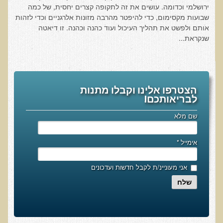
שאלונים רפואיים פונקציונאליים
ירושלמי וכדומה. עושים את זה לתקופה קצרים יחסית, של כמה
שבועות מקסימום, כדי להיפטר מהרבה מזונות אלרגניים וכדי לזהות
טופס קבלה לייעוץ קליני
אותם ולפשט את תהליך העיכול ועוד כהנה וכהנה. זו דיאטה
שנקראת...
טופס הרשמה לקבלת ייעוץ / טיפול + טופס פרטי בריאות
היסטוריה כרונולוגית
שאלון DASS
שאלון Identi-T Stress Assesment
הצטרפו אלינו וקבלו מתנות
לבריאותכם!
שאלון נוירוביהוויוראלי
שם מלא
שאלון מערכת התריס
שאלון אלרגיות למזון
אימייל
*
בדיקת טמפרטורה
אני מעוניינ/ת לקבל חדשות ועדכונים
שאלון אוטואימוני
שלח
שאלון קנדידה
שאלון סימפטומים של קרינת רדיו
פרוטוקולים רפואיים