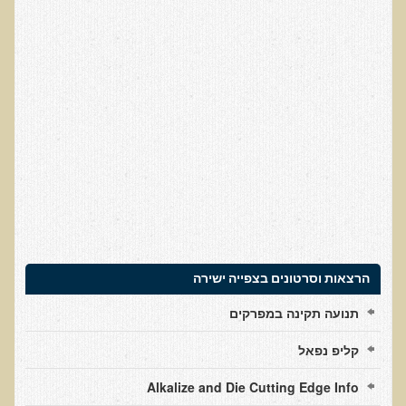
עדויות מטופלים
תודה לך דוקטור על חוויה נהדרת
אדם ורופא שנותן לי אלטרנטיבה אחרת ממה שהרופאים שפגשתי נתנו
לי
ירדתי ל- 2 מגנזיום גליצינייט ליום ולא לקחתי את הלית'נייז כבר חודש
​תודה לך עדיאל על הפגישה היום. מאד שמחתי על האווירה האופטימית
עצוב נורא לחשוב שכל כך הרבה אנשים מאמינים שכימותרפיה היא
התקווה היחידה כאשר מאובחנים עם סרטן
אנחנו מאושרים מאוד שביצענו ואת הבדיקה וממליצים בחום לכל מי
שסובל לעשות אותה.
הרצאות וסרטונים בצפייה ישירה
הבריאות של כל המשפחה השתפרה
תנועה תקינה במפרקים
אסירי תודה לך על השבת הבריאות שלנו
תודה דר' עדיאל שהצלת את חיי!
קליפ נפאל
אודות
Alkalize and Die Cutting Edge Info