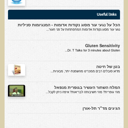
בדיקות לאבחון מחסורים וסיכונים
Useful links
בדיקת צואה לאיתור מוקדם של סרטן המעי הגס M2PK
הכל על נגעי עור מסוג נקודות אדומות - המנגיומות סניליות
בדיקת דם קליפורד לרגישויות לחומרים דנטאליים
נגעי עור מסוג נקודות אדומות המתפתחות על פני העור...
בדיקות למחסורים תזונתיים, בדיקות ויטמינים
בדיקות לקזיאו-מורפינים וגלוטיאו-מורפינים
Gluten Sensitivity
Dr. T Talks for 3 minutes about Gluten...
שאלות ותשובות למעבדה
דפי מידע
בטן של חיטה
​מדוע סובלים רבים ממכרינו מהשמנת-יתר, מבעיות...
רשימת משאבים לפציינט
רשימת תוצרת מרוססת
המלח השחור העשיר בגופרית מנפאל
מהי גופרית? מהי חשיבותה לבריאות? איפה ניתן לקבל...
רשימת מאכלים המכילים חומצה אוקסלית
דף כספית
הגיגים מד"ר תל-אורן
רשימת מאכלים המכילים היסטמין
עשרת המזונות