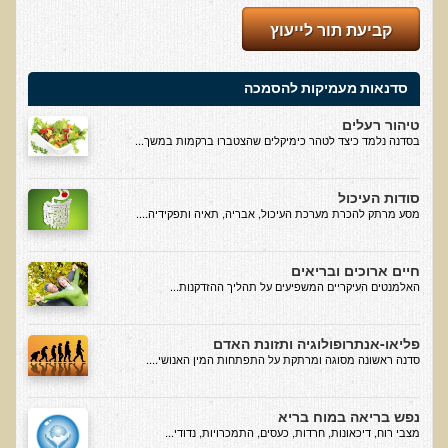
קביעת תור לייעוץ
בדיקות מעבדה פונקציונאליות
בדיקת סריקה - חומצות אורגניות בשתן
סדנאות מעמיקות להסמכה
בדיקת שתן לאיתור הצטברות של מתכות כבדות
טיהור רעלים
בדיקת צואה לאיתור מתכות כבדות
בסדנה נלמד כיצד לטהר כימיקלים שהצטברו ברקמות במשך...
בדיקה מקיפה לתפקוד מערכת העיכול
סודות העיכול
בדיקות לרגישויות לחלבונים
מסע מרתק להכרת מערכת העיכול, אבריה, תאיה ותפקידיה....
AMAS - בדיקת דם לאיתור מוקדם של סרטן
חיים ארוכים ובריאים
מידע מקצועי לרופאים ומטפלים על בדיקת ה-AMAS
האלמנטים העיקריים המשפיעים על תהליך ההזדקנות...
ספרות מדעית - בדיקת AMAS
בדיקת AMAS - מידע למטופל
פליאו-אנתרופולוגיה ותזונת האדם
סדנה ראשונה מסוגה ומרתקת על התפתחות המין האנושי....
פאנל קרדיו-ווסקולרי - לבריאות מערכת כלי הדם והלב
בדיקת שיער לאיתור מחסור במינרלים
נפש בריאה במוח בריא
מצבי רוח, דיכאונות, חרדות, כעסים, התמכרויות, נדודי...
בדיקות גנטיות