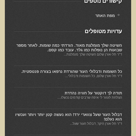
קישורים נוספים
חקר יוחסין חוצה דורות MTTG
דיטוקסיפיקציה של הנפש EMDR
מפת האתר
EMDR BSP MTTG
עדויות מטופלים
הארגון הישראלי לרפואת שיניים פונקציונאלית
תסמונת הנוירון הוקסי
השיטה שלך מומלצת מאוד. הורדתי כמה שומות. לאחר מספר
שבועות הן נופלות כמו גלד. עובד כמו קסם.
ד"ר תל-אורן שלום השיטה שלך מומלצת...
מחקרים וספרות מדעית
רפואת שיניים ללא כספית ואמלגם
כל השומות ודבלולי העור שהורדת נרפאו בצורה פנטסטית.
גולשים ממליצים
ד"ר תל-אורן שלום, כל השומות ודבלולי...
צור קשר
תודה לך דוקטור על חוויה נהדרת
הצלחת לעזור לי איפה שרבים קודמים נכשלו....
הסמכה
סדנאות מעמיקות להסמכה
דבלול העור שעל צווארי ירד! הוא נעשה קטן יותר ויותר ועכשיו
הוא נעלם!
ד"ר תל-אורן היקר, דבלול העור שעל...
טיהור רעלים
שאלות ותשובות מסדנת טיהור רעלים