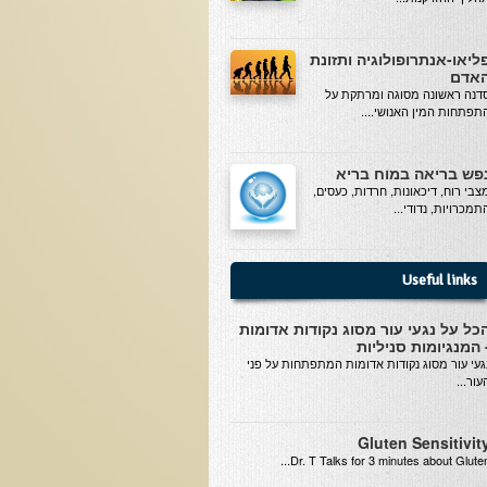
ליאו-אנתרופולוגיה ותזונת
אדם
דנה ראשונה מסוגה ומרתקת על
תפתחות המין האנושי....
פש בריאה במוח בריא
צבי רוח, דיכאונות, חרדות, כעסים,
תמכרויות, נדודי...
Useful links
כל על נגעי עור מסוג נקודות אדומות
 המנגיומות סניליות
געי עור מסוג נקודות אדומות המתפתחות על פני
עור...
Gluten Sensitivit
Dr. T Talks for 3 minutes about Gluten..