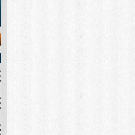
ט
ב
ש
ס
מ
א
ח
ה
ת