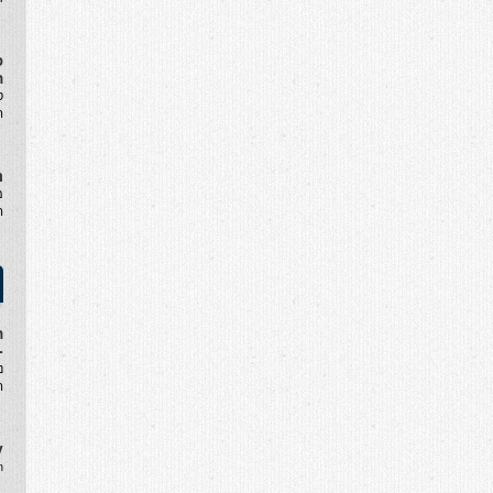
פ
ה
ס
ה
נ
מ
ה
ה
-
נ
ה
y
.