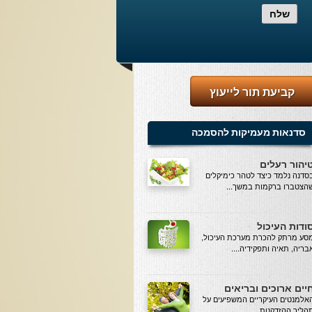
שלח
קביעת תור לייעוץ
סדנאות מעמיקות להסמכה
יהור רעלים
סדנה נלמד כיצד לטהר כימיקלים
הצטברו ברקמות במשך...
ודות העיכול
סע מרתק להכרת מערכת העיכול,
בריה, תאיה ותפקידיה....
יים ארוכים ובריאים
אלמנטים העיקריים המשפיעים על
הליך ההזדקנות...