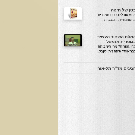
טן של חיטה
מדוע סובלים רבים ממכרינו
השמנת-יתר, מבעיות...
מלח השחור העשיר
גופרית מנפאל
הי גופרית? מהי חשיבותה
בריאות? איפה ניתן לקבל...
גיגים מד"ר תל-אורן