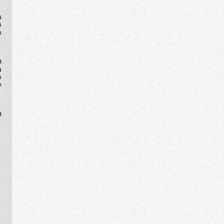
ב
​
מ
ה
ב
מ
ל
ה