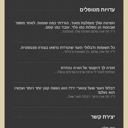
חקר יוחסין חוצה דורות MTTG
עדויות מטופלים
דיטוקסיפיקציה של הנפש EMDR
EMDR BSP MTTG
השיטה שלך מומלצת מאוד. הורדתי כמה שומות. לאחר מספר
שבועות הן נופלות כמו גלד. עובד כמו קסם.
הארגון הישראלי לרפואת שיניים פונקציונאלית
ד"ר תל-אורן שלום השיטה שלך מומלצת...
תסמונת הנוירון הוקסי
כל השומות ודבלולי העור שהורדת נרפאו בצורה פנטסטית.
מחקרים וספרות מדעית
ד"ר תל-אורן שלום, כל השומות ודבלולי...
רפואת שיניים ללא כספית ואמלגם
תודה לך דוקטור על חוויה נהדרת
גולשים ממליצים
הצלחת לעזור לי איפה שרבים קודמים נכשלו....
צור קשר
דבלול העור שעל צווארי ירד! הוא נעשה קטן יותר ויותר ועכשיו
הוא נעלם!
הסמכה
ד"ר תל-אורן היקר, דבלול העור שעל...
סדנאות מעמיקות להסמכה
יצירת קשר
טיהור רעלים
שאלות ותשובות מסדנת טיהור רעלים
שם מלא