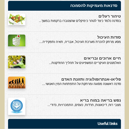
סדנאות מעמיקות להסמכה
בדיקות מעבדה פונקציונאליות
טיהור רעלים
בדיקת סריקה - חומצות אורגניות בשתן
בסדנה נלמד כיצד לטהר כימיקלים שהצטברו ברקמות במשך...
בדיקת שתן לאיתור הצטברות של מתכות כבדות
סודות העיכול
בדיקת צואה לאיתור מתכות כבדות
מסע מרתק להכרת מערכת העיכול, אבריה, תאיה ותפקידיה....
בדיקה מקיפה לתפקוד מערכת העיכול
חיים ארוכים ובריאים
בדיקות לרגישויות לחלבונים
האלמנטים העיקריים המשפיעים על תהליך ההזדקנות...
AMAS - בדיקת דם לאיתור מוקדם של סרטן
מידע מקצועי לרופאים ומטפלים על בדיקת ה-AMAS
פליאו-אנתרופולוגיה ותזונת האדם
סדנה ראשונה מסוגה ומרתקת על התפתחות המין האנושי....
ספרות מדעית - בדיקת AMAS
בדיקת AMAS - מידע למטופל
נפש בריאה במוח בריא
מצבי רוח, דיכאונות, חרדות, כעסים, התמכרויות, נדודי...
פאנל קרדיו-ווסקולרי - לבריאות מערכת כלי הדם והלב
בדיקת שיער לאיתור מחסור במינרלים
Useful links
בדיקות גנטיות