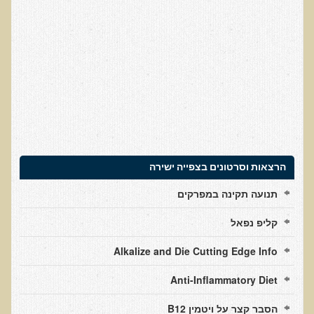
עדויות מטופלים
תודה לך דוקטור על חוויה נהדרת
אדם ורופא שנותן לי אלטרנטיבה אחרת ממה שהרופאים שפגשתי נתנו
לי
ירדתי ל- 2 מגנזיום גליצינייט ליום ולא לקחתי את הלית'נייז כבר חודש
​תודה לך עדיאל על הפגישה היום. מאד שמחתי על האווירה האופטימית
עצוב נורא לחשוב שכל כך הרבה אנשים מאמינים שכימותרפיה היא
התקווה היחידה כאשר מאובחנים עם סרטן
הרצאות וסרטונים בצפייה ישירה
אנחנו מאושרים מאוד שביצענו ואת הבדיקה וממליצים בחום לכל מי
תנועה תקינה במפרקים
שסובל לעשות אותה.
הבריאות של כל המשפחה השתפרה
קליפ נפאל
אסירי תודה לך על השבת הבריאות שלנו
Alkalize and Die Cutting Edge Info
תודה דר' עדיאל שהצלת את חיי!
Anti-Inflammatory Diet
אודות
הסבר קצר על ויטמין B12