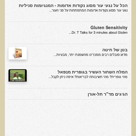
הכל על נגעי עור מסוג נקודות אדומות - המנגיומות סניליות
בדיקות לאבחון מחסורים וסיכונים
נגעי עור מסוג נקודות אדומות המתפתחות על פני העור...
בדיקת צואה לאיתור מוקדם של סרטן המעי הגס M2PK
בדיקת דם קליפורד לרגישויות לחומרים דנטאליים
Gluten Sensitivity
Dr. T Talks for 3 minutes about Gluten...
בדיקות למחסורים תזונתיים, בדיקות ויטמינים
בדיקות לקזיאו-מורפינים וגלוטיאו-מורפינים
בטן של חיטה
​מדוע סובלים רבים ממכרינו מהשמנת-יתר, מבעיות...
שאלות ותשובות למעבדה
דפי מידע
המלח השחור העשיר בגופרית מנפאל
מהי גופרית? מהי חשיבותה לבריאות? איפה ניתן לקבל...
רשימת משאבים לפציינט
רשימת תוצרת מרוססת
הגיגים מד"ר תל-אורן
רשימת מאכלים המכילים חומצה אוקסלית
דף כספית
רשימת מאכלים המכילים היסטמין
עשרת המזונות