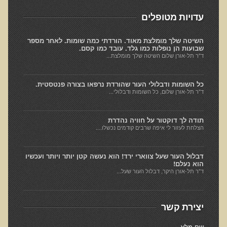
חקר יוחסין חוצה דורות MTTG
עדויות מטופלים
דיטוקסיפיקציה של הנפש EMDR
EMDR BSP MTTG
השיטה שלך מומלצת מאוד. הורדתי כמה שומות. לאחר מספר
שבועות הן נופלות כמו גלד. עובד כמו קסם.
הארגון הישראלי לרפואת שיניים פונקציונאלית
ד"ר תל-אורן שלום השיטה שלך מומלצת...
תסמונת הנוירון הוקסי
כל השומות ודבלולי העור שהורדת נרפאו בצורה פנטסטית.
מחקרים וספרות מדעית
ד"ר תל-אורן שלום, כל השומות ודבלולי...
רפואת שיניים ללא כספית ואמלגם
תודה לך דוקטור על חוויה נהדרת
גולשים ממליצים
הצלחת לעזור לי איפה שרבים קודמים נכשלו....
צור קשר
דבלול העור שעל צווארי ירד! הוא נעשה קטן יותר ויותר ועכשיו
הוא נעלם!
הסמכה
ד"ר תל-אורן היקר, דבלול העור שעל...
סדנאות מעמיקות להסמכה
יצירת קשר
טיהור רעלים
שאלות ותשובות מסדנת טיהור רעלים
שם מלא