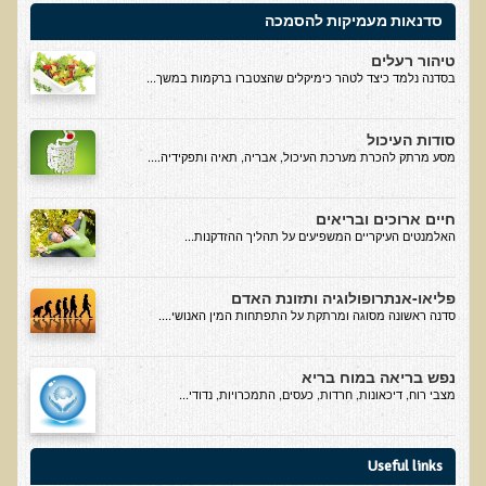
סדנאות מעמיקות להסמכה
בדיקות מעבדה פונקציונאליות
טיהור רעלים
בדיקת סריקה - חומצות אורגניות בשתן
בסדנה נלמד כיצד לטהר כימיקלים שהצטברו ברקמות במשך...
בדיקת שתן לאיתור הצטברות של מתכות כבדות
סודות העיכול
בדיקת צואה לאיתור מתכות כבדות
מסע מרתק להכרת מערכת העיכול, אבריה, תאיה ותפקידיה....
בדיקה מקיפה לתפקוד מערכת העיכול
חיים ארוכים ובריאים
בדיקות לרגישויות לחלבונים
האלמנטים העיקריים המשפיעים על תהליך ההזדקנות...
AMAS - בדיקת דם לאיתור מוקדם של סרטן
מידע מקצועי לרופאים ומטפלים על בדיקת ה-AMAS
פליאו-אנתרופולוגיה ותזונת האדם
סדנה ראשונה מסוגה ומרתקת על התפתחות המין האנושי....
ספרות מדעית - בדיקת AMAS
בדיקת AMAS - מידע למטופל
נפש בריאה במוח בריא
מצבי רוח, דיכאונות, חרדות, כעסים, התמכרויות, נדודי...
פאנל קרדיו-ווסקולרי - לבריאות מערכת כלי הדם והלב
בדיקת שיער לאיתור מחסור במינרלים
Useful links
בדיקות גנטיות