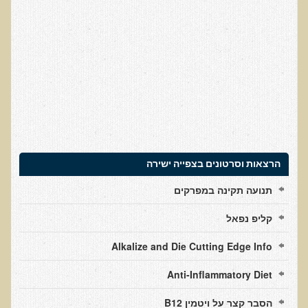
עדויות מטופלים
תודה לך דוקטור על חוויה נהדרת
אדם ורופא שנותן לי אלטרנטיבה אחרת ממה שהרופאים שפגשתי נתנו
לי
ירדתי ל- 2 מגנזיום גליצינייט ליום ולא לקחתי את הלית'נייז כבר חודש
​תודה לך עדיאל על הפגישה היום. מאד שמחתי על האווירה האופטימית
עצוב נורא לחשוב שכל כך הרבה אנשים מאמינים שכימותרפיה היא
התקווה היחידה כאשר מאובחנים עם סרטן
הרצאות וסרטונים בצפייה ישירה
אנחנו מאושרים מאוד שביצענו ואת הבדיקה וממליצים בחום לכל מי
תנועה תקינה במפרקים
שסובל לעשות אותה.
הבריאות של כל המשפחה השתפרה
קליפ נפאל
אסירי תודה לך על השבת הבריאות שלנו
Alkalize and Die Cutting Edge Info
תודה דר' עדיאל שהצלת את חיי!
Anti-Inflammatory Diet
אודות
הסבר קצר על ויטמין B12