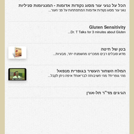
הכל על נגעי עור מסוג נקודות אדומות - המנגיומות סניליות
בדיקות לאבחון מחסורים וסיכונים
נגעי עור מסוג נקודות אדומות המתפתחות על פני העור...
בדיקת צואה לאיתור מוקדם של סרטן המעי הגס M2PK
בדיקת דם קליפורד לרגישויות לחומרים דנטאליים
Gluten Sensitivity
Dr. T Talks for 3 minutes about Gluten...
בדיקות למחסורים תזונתיים, בדיקות ויטמינים
בדיקות לקזיאו-מורפינים וגלוטיאו-מורפינים
בטן של חיטה
​מדוע סובלים רבים ממכרינו מהשמנת-יתר, מבעיות...
שאלות ותשובות למעבדה
דפי מידע
המלח השחור העשיר בגופרית מנפאל
מהי גופרית? מהי חשיבותה לבריאות? איפה ניתן לקבל...
רשימת משאבים לפציינט
רשימת תוצרת מרוססת
הגיגים מד"ר תל-אורן
רשימת מאכלים המכילים חומצה אוקסלית
דף כספית
רשימת מאכלים המכילים היסטמין
עשרת המזונות