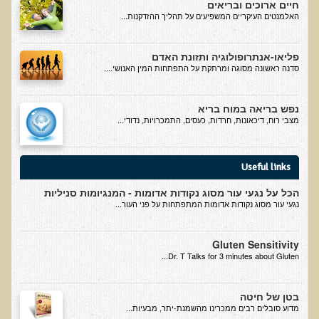
חיים ארוכים ובריאים
עדויות מטופלים
האלמנטים העיקריים המשפיעים על תהליך ההזדקנות...
תודה לך דוקטור על חוויה נהדרת
פליאו-אנתרופולוגיה ותזונת האדם
אדם ורופא שנותן לי אלטרנטיבה אחרת ממה שהרופאים שפגשתי נתנו
סדנה ראשונה מסוגה ומרתקת על התפתחות המין האנושי....
לי
ירדתי ל- 2 מגנזיום גליצינייט ליום ולא לקחתי את הלית'נייז כבר חודש
נפש בריאה במוח בריא
מצבי רוח, דיכאונות, חרדות, כעסים, התמכרויות, נדודי...
​תודה לך עדיאל על הפגישה היום. מאד שמחתי על האווירה האופטימית
עצוב נורא לחשוב שכל כך הרבה אנשים מאמינים שכימותרפיה היא
התקווה היחידה כאשר מאובחנים עם סרטן
Useful links
אנחנו מאושרים מאוד שביצענו ואת הבדיקה וממליצים בחום לכל מי
הכל על נגעי עור מסוג נקודות אדומות - המנגיומות סניליות
שסובל לעשות אותה.
נגעי עור מסוג נקודות אדומות המתפתחות על פני העור...
הבריאות של כל המשפחה השתפרה
Gluten Sensitivity
אסירי תודה לך על השבת הבריאות שלנו
Dr. T Talks for 3 minutes about Gluten...
תודה דר' עדיאל שהצלת את חיי!
אודות
בטן של חיטה
​מדוע סובלים רבים ממכרינו מהשמנת-יתר, מבעיות...