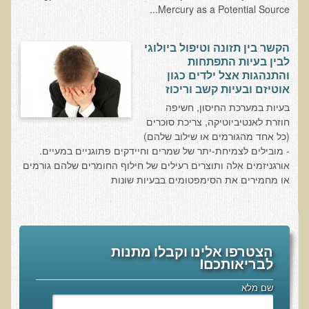
Mercury as a Potential Source...
בדיקות מעבדה פונקציונאליות
הקשר בין תזונה וטיפול ביולוגי
בדיקת סריקה - חומצות אורגניות בשתן
לבין בעיות התפתחות
בדיקת שתן לאיתור הצטברות של מתכות כבדות
והתנהגות אצל ילדים כגון
אוטיזם ובעיות קשב וריכוז
בדיקת צואה לאיתור מתכות כבדות
בעיות במערכת החיסון, חשיפה
בדיקה מקיפה לתפקוד מערכת העיכול
חוזרת לאנטיביוטיקה, צריכת סוכרים
(כל אחד מהגורמים או שילוב שלהם)
בדיקות לרגישויות לחלבונים
- מובילים לצמיחת-יתר של שמרים וחיידקים פתוגניים במעיים.
AMAS - בדיקת דם לאיתור מוקדם של סרטן
אורגניזמים אלה ותוצרים רעילים של חילוף החומרים שלהם גורמים
או מחמירים את הסימפטומים בבעיות שונות
מידע מקצועי לרופאים ומטפלים על בדיקת ה-AMAS
ספרות מדעית - בדיקת AMAS
בדיקת AMAS - מידע למטופל
הצטרפו אלינו וקבלו מתנות
פאנל קרדיו-ווסקולרי - לבריאות מערכת כלי הדם והלב
לבריאותכם!
בדיקת שיער לאיתור מחסור במינרלים
שם מלא
בדיקות גנטיות