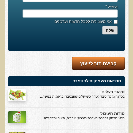
בדיקות לאבחון מחסורים וסיכונים
אימייל
*
בדיקת צואה לאיתור מוקדם של סרטן המעי הגס M2PK
אני מעוניינ/ת לקבל חדשות ועדכונים
בדיקת דם קליפורד לרגישויות לחומרים דנטאליים
שלח
בדיקות למחסורים תזונתיים, בדיקות ויטמינים
בדיקות לקזיאו-מורפינים וגלוטיאו-מורפינים
שאלות ותשובות למעבדה
קביעת תור לייעוץ
דפי מידע
רשימת משאבים לפציינט
סדנאות מעמיקות להסמכה
רשימת תוצרת מרוססת
טיהור רעלים
רשימת מאכלים המכילים חומצה אוקסלית
בסדנה נלמד כיצד לטהר כימיקלים שהצטברו ברקמות במשך...
דף כספית
סודות העיכול
רשימת מאכלים המכילים היסטמין
מסע מרתק להכרת מערכת העיכול, אבריה, תאיה ותפקידיה....
עשרת המזונות