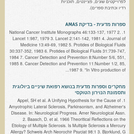
שאלונים רפואיים פונקציונאליים
לפרוייקטים שונים, פציינטים, תוכניות
רדיו וכתיבת ספרים).
טופס קבלה לייעוץ קליני
טופס הרשמה לקבלת ייעוץ / טיפול + טופס פרטי בריאות
ספרות מדעית - בדיקת AMAS
1. National Cancer Institute Monographs 46:133-137, 1977 2.
היסטוריה כרונולוגית
Lancet 1:987, 1979 3. Lancet 2:141-142, 1981 4. Journal of
שאלון DASS
Medicine 13:49-69, 1982 5. Protides of Biological Fluids
30:337-352, 1983 6. Protides of Biological Fluids 31:739-747,
שאלון Identi-T Stress Assesment
1984 7. Cancer Detection and Prevention 8:Number 5/6, 551,
שאלון נוירוביהוויוראלי
1985 8. Cancer Detection and Prevention 11:Number 1/2, 85,
1987 9. "In Vitro production of...
שאלון מערכת התריס
שאלון אלרגיות למזון
מחקרים וספרות מדעית בנושא רפואת שיניים ביולוגית
בדיקת טמפרטורה
ותסמונת הנוירון הטוקסי
1. Appel, SH et al. A Unifying Hypothesis for the Cause of
שאלון אוטואימוני
Amyotrophic Lateral Sclerosis, Parkinsonism, and Alzheimer's
שאלון קנדידה
Disease. In: Neurological Progress. Amer Neurological Assn.
2. Baasch, D. et al. 1966 Theoritical Reflections on the
שאלון סימפטומים של קרינת רדיו
Etiology of Multiple Sclerosis. Is Multiple Sclerosis a Mercury
Allergy? Schweis Arch Neorochir Psyciat 98:1 3. Bjorklund, G
פרוטוקולים רפואיים