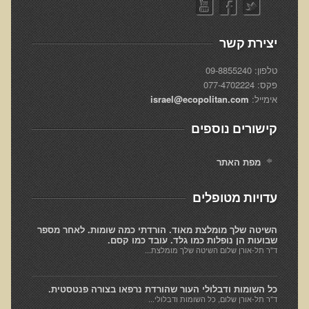
רכישת סדנת טיהור רעלים
יצירת קשר
תגובות ממשתתפי סדנת טיהור רעלים
סודות העיכול
טלפון: 09-8855240
פקס: 077-4702224
שאלות ותשובות מסדנת סודות העיכול
אימייל:
israel@ecopolitan.com
רכישת סדנת סודות העיכול
קישורים נוספים
חיים ארוכים ובריאים
רכישת סדנת חיים ארוכים ובריאים
מפת האתר
שאלות ותשובות מסדנת חיים ארוכים ובריאים
עדויות מטופלים
פליאו-אנתרופולוגיה ותזונת האדם
רכישת סדנת פליאו-אנתרופולוגיה ותזונת האדם
השיטה שלך מומלצת מאוד. הורדתי כמה שומות. לאחר מספר
שבועות הן נופלות כמו גלד. עובד כמו קסם.
נפש בריאה במוח בריא
ד"ר תל-אורן שלום השיטה שלך מומלצת...
שאלות ותשובות מסדנת נפש בריאה במוח בריא
כל השומות ודבלולי העור שהורדת נרפאו בצורה פנטסטית.
רכישת סדנת נפש בריאה במוח בריא
ד"ר תל-אורן שלום, כל השומות ודבלולי...