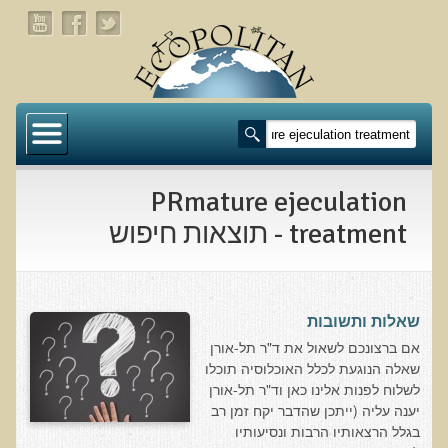
דף הבית
תעלומת שומן הדולפינים: מה גילינו כששתי קבוצות
זהות התבגרו… הפוך?
PRmature ejeculation
בדיקת חוסרים ומתכות כבדות Socheck
treatment - תוצאות חיפוש
הרצאה ב 28/11/25 טיפים מפתיעים ופשוטים לבריאות
איתנה ואריכות-ימים
שאלות ותשובות
רפואה פונקציונאלית
​אם ברצונכם לשאול את ד"ר תל-אורן
שאלה הנוגעת לכלל האוכלוסיה תוכלו
מצבים קליניים ספציפיים
לשלוח לפנות אלינו כאן וד"ר תל-אורן
יענה עליה (ייתכן שהדבר יקח זמן רב
מהי רפואה פונקציונאלית טבעית?
בגלל הרצאותיו הרבות ונסיעותיו