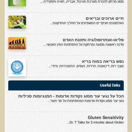
מסע מרתק להכרת מערכת העיכול, אבריה, תאיה ותפקידיה....
בדיקות מעבדה פונקציונאליות
חיים ארוכים ובריאים
בדיקת סריקה - חומצות אורגניות בשתן
האלמנטים העיקריים המשפיעים על תהליך ההזדקנות...
בדיקת שתן לאיתור הצטברות של מתכות כבדות
פליאו-אנתרופולוגיה ותזונת האדם
בדיקת צואה לאיתור מתכות כבדות
סדנה ראשונה מסוגה ומרתקת על התפתחות המין האנושי....
בדיקה מקיפה לתפקוד מערכת העיכול
בדיקות לרגישויות לחלבונים
נפש בריאה במוח בריא
מצבי רוח, דיכאונות, חרדות, כעסים, התמכרויות, נדודי...
AMAS - בדיקת דם לאיתור מוקדם של סרטן
מידע מקצועי לרופאים ומטפלים על בדיקת ה-AMAS
Useful links
ספרות מדעית - בדיקת AMAS
הכל על נגעי עור מסוג נקודות אדומות - המנגיומות סניליות
בדיקת AMAS - מידע למטופל
נגעי עור מסוג נקודות אדומות המתפתחות על פני העור...
פאנל קרדיו-ווסקולרי - לבריאות מערכת כלי הדם והלב
Gluten Sensitivity
בדיקת שיער לאיתור מחסור במינרלים
Dr. T Talks for 3 minutes about Gluten...
בדיקות גנטיות