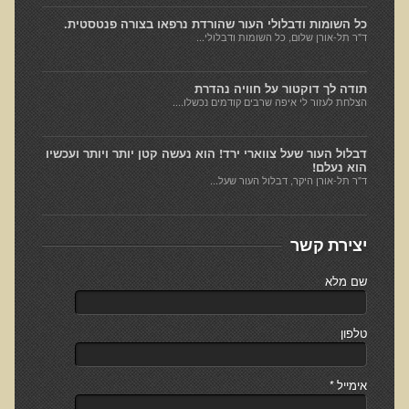
חקר יוחסין חוצה דורות MTTG
כל השומות ודבלולי העור שהורדת נרפאו בצורה פנטסטית.
דיטוקסיפיקציה של הנפש EMDR
ד"ר תל-אורן שלום, כל השומות ודבלולי...
EMDR BSP MTTG
תודה לך דוקטור על חוויה נהדרת
הארגון הישראלי לרפואת שיניים פונקציונאלית
הצלחת לעזור לי איפה שרבים קודמים נכשלו....
תסמונת הנוירון הוקסי
דבלול העור שעל צווארי ירד! הוא נעשה קטן יותר ויותר ועכשיו
מחקרים וספרות מדעית
הוא נעלם!
ד"ר תל-אורן היקר, דבלול העור שעל...
רפואת שיניים ללא כספית ואמלגם
גולשים ממליצים
יצירת קשר
צור קשר
שם מלא
הסמכה
טלפון
סדנאות מעמיקות להסמכה
טיהור רעלים
אימייל
*
שאלות ותשובות מסדנת טיהור רעלים