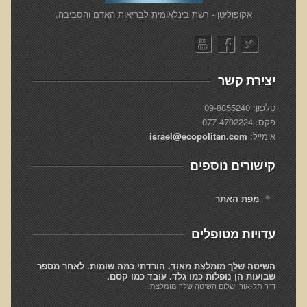
הצוות שלנו
​אקופוליטן - רשת בינלאומית לבריאות האדם והסביבה.
ענבל ליבסקי, Bsc, ND
ד"ר גבריאל שמלוב MD
ד"ר עדיאל תל-אורן
יצירת קשר
ד"ר שולמית לוריא (MD)
טלפון: 09-8855240
פקס: 077-4702224
איפה נמצא ד"ר תל-אורן
אימייל:
israel@ecopolitan.com
אקופוליטן רשת בינ"ל לבריאות האדם והסביבה
קישורים נוספים
מיהו ד"ר עדיאל תל-אורן
מפת האתר
הארגון למזעור החשיפה האלקטרומגנטית
עדויות מטופלים
מרפ"י - המרכז לרפואה פונקציונאלית בישראל
הארגון העולמי לבריאות נפשית פונקציונאלית
השיטה שלך מומלצת מאוד. הורדתי כמה שומות. לאחר מספר
שבועות הן נופלות כמו גלד. עובד כמו קסם.
ד"ר תל-אורן שלום השיטה שלך מומלצת...
הקלה בדיכאון חמור