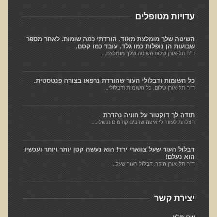
חקר יוחסין חוצה דורות MTTG
עדויות מטופלים
דיטוקסיפיקציה של הנפש EMDR
EMDR BSP MTTG
השיטה שלך מומלצת מאוד. הורדתי כמה שומות. לאחר מספר
שבועות הן נופלות כמו גלד. עובד כמו קסם.
הארגון הישראלי לרפואת שיניים פונקציונאלית
ד"ר תל-אורן שלום השיטה שלך מומלצת...
תסמונת הנוירון הוקסי
כל השומות ודבלולי העור שהורדת נרפאו בצורה פנטסטית.
מחקרים וספרות מדעית
ד"ר תל-אורן שלום, כל השומות ודבלולי...
רפואת שיניים ללא כספית ואמלגם
תודה לך דוקטור על חוויה נהדרת
גולשים ממליצים
הצלחת לעזור לי איפה שרבים קודמים נכשלו....
צור קשר
דבלול העור שעל צווארי ירד! הוא נעשה קטן יותר ויותר ועכשיו
הוא נעלם!
הסמכה
ד"ר תל-אורן היקר, דבלול העור שעל...
סדנאות מעמיקות להסמכה
יצירת קשר
טיהור רעלים
שאלות ותשובות מסדנת טיהור רעלים
שם מלא