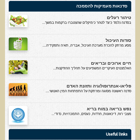
סדנאות מעמיקות להסמכה
בדיקות מעבדה פונקציונאליות
טיהור רעלים
בדיקת סריקה - חומצות אורגניות בשתן
בסדנה נלמד כיצד לטהר כימיקלים שהצטברו ברקמות במשך...
בדיקת שתן לאיתור הצטברות של מתכות כבדות
סודות העיכול
בדיקת צואה לאיתור מתכות כבדות
מסע מרתק להכרת מערכת העיכול, אבריה, תאיה ותפקידיה....
בדיקה מקיפה לתפקוד מערכת העיכול
חיים ארוכים ובריאים
בדיקות לרגישויות לחלבונים
האלמנטים העיקריים המשפיעים על תהליך ההזדקנות...
AMAS - בדיקת דם לאיתור מוקדם של סרטן
מידע מקצועי לרופאים ומטפלים על בדיקת ה-AMAS
פליאו-אנתרופולוגיה ותזונת האדם
סדנה ראשונה מסוגה ומרתקת על התפתחות המין האנושי....
ספרות מדעית - בדיקת AMAS
בדיקת AMAS - מידע למטופל
נפש בריאה במוח בריא
מצבי רוח, דיכאונות, חרדות, כעסים, התמכרויות, נדודי...
פאנל קרדיו-ווסקולרי - לבריאות מערכת כלי הדם והלב
בדיקת שיער לאיתור מחסור במינרלים
Useful links
בדיקות גנטיות