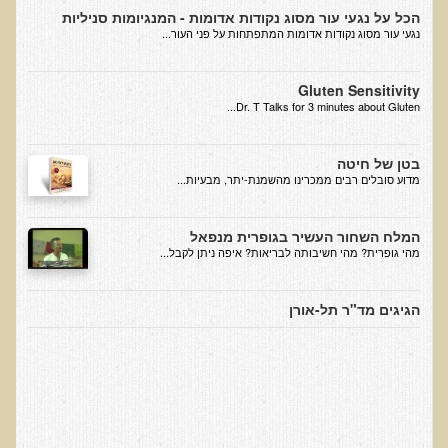
הכל על נגעי עור מסוג נקודות אדומות - המנגיומות סניליות
בדיקות לאבחון מחסורים וסיכונים
נגעי עור מסוג נקודות אדומות המתפתחות על פני העור...
בדיקת צואה לאיתור מוקדם של סרטן המעי הגס M2PK
בדיקת דם קליפורד לרגישויות לחומרים דנטאליים
Gluten Sensitivity
Dr. T Talks for 3 minutes about Gluten...
בדיקות למחסורים תזונתיים, בדיקות ויטמינים
בדיקות לקזיאו-מורפינים וגלוטיאו-מורפינים
בטן של חיטה
​מדוע סובלים רבים ממכרינו מהשמנת-יתר, מבעיות...
שאלות ותשובות למעבדה
דפי מידע
המלח השחור העשיר בגופרית מנפאל
מהי גופרית? מהי חשיבותה לבריאות? איפה ניתן לקבל...
רשימת משאבים לפציינט
רשימת תוצרת מרוססת
הגיגים מד"ר תל-אורן
רשימת מאכלים המכילים חומצה אוקסלית
דף כספית
רשימת מאכלים המכילים היסטמין
עשרת המזונות