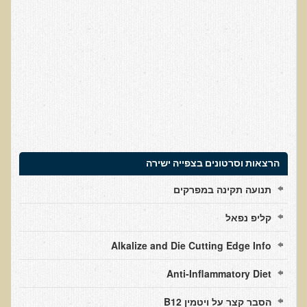
עדויות מטופלים
תודה לך דוקטור על חוויה נהדרת
אדם ורופא שנותן לי אלטרנטיבה אחרת ממה שהרופאים שפגשתי נתנו
לי
ירדתי ל- 2 מגנזיום גליצינייט ליום ולא לקחתי את הלית'נייז כבר חודש
​תודה לך עדיאל על הפגישה היום. מאד שמחתי על האווירה האופטימית
עצוב נורא לחשוב שכל כך הרבה אנשים מאמינים שכימותרפיה היא
התקווה היחידה כאשר מאובחנים עם סרטן
הרצאות וסרטונים בצפייה ישירה
אנחנו מאושרים מאוד שביצענו ואת הבדיקה וממליצים בחום לכל מי
תנועה תקינה במפרקים
שסובל לעשות אותה.
הבריאות של כל המשפחה השתפרה
קליפ נפאל
אסירי תודה לך על השבת הבריאות שלנו
Alkalize and Die Cutting Edge Info
תודה דר' עדיאל שהצלת את חיי!
Anti-Inflammatory Diet
אודות
הסבר קצר על ויטמין B12