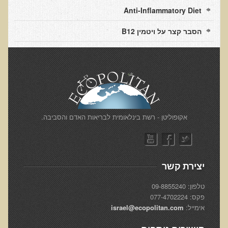
הצוות שלנו
Anti-Inflammatory Diet
ענבל ליבסקי, Bsc, ND
הסבר קצר על ויטמין B12
ד"ר גבריאל שמלוב MD
ד"ר עדיאל תל-אורן
ד"ר שולמית לוריא (MD)
איפה נמצא ד"ר תל-אורן
אקופוליטן רשת בינ"ל לבריאות האדם והסביבה
​אקופוליטן - רשת בינלאומית לבריאות האדם והסביבה.
מיהו ד"ר עדיאל תל-אורן
הארגון למזעור החשיפה האלקטרומגנטית
יצירת קשר
מרפ"י - המרכז לרפואה פונקציונאלית בישראל
טלפון: 09-8855240
הארגון העולמי לבריאות נפשית פונקציונאלית
פקס: 077-4702224
אימייל:
israel@ecopolitan.com
הקלה בדיכאון חמור