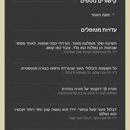
קישורים נוספים
חקר יוחסין חוצה דורות MTTG
דיטוקסיפיקציה של הנפש EMDR
מפת האתר
EMDR BSP MTTG
עדויות מטופלים
הארגון הישראלי לרפואת שיניים פונקציונאלית
תסמונת הנוירון הוקסי
השיטה שלך מומלצת מאוד. הורדתי כמה שומות. לאחר מספר
שבועות הן נופלות כמו גלד. עובד כמו קסם.
ד"ר תל-אורן שלום השיטה שלך מומלצת...
מחקרים וספרות מדעית
רפואת שיניים ללא כספית ואמלגם
כל השומות ודבלולי העור שהורדת נרפאו בצורה פנטסטית.
גולשים ממליצים
ד"ר תל-אורן שלום, כל השומות ודבלולי...
צור קשר
תודה לך דוקטור על חוויה נהדרת
הצלחת לעזור לי איפה שרבים קודמים נכשלו....
הסמכה
סדנאות מעמיקות להסמכה
דבלול העור שעל צווארי ירד! הוא נעשה קטן יותר ויותר ועכשיו
הוא נעלם!
ד"ר תל-אורן היקר, דבלול העור שעל...
טיהור רעלים
שאלות ותשובות מסדנת טיהור רעלים