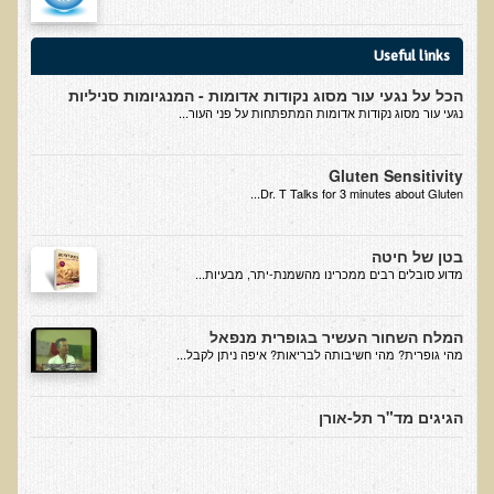
בדיקות לאבחון מחסורים וסיכונים
Useful links
בדיקת צואה לאיתור מוקדם של סרטן המעי הגס M2PK
הכל על נגעי עור מסוג נקודות אדומות - המנגיומות סניליות
בדיקת דם קליפורד לרגישויות לחומרים דנטאליים
נגעי עור מסוג נקודות אדומות המתפתחות על פני העור...
בדיקות למחסורים תזונתיים, בדיקות ויטמינים
בדיקות לקזיאו-מורפינים וגלוטיאו-מורפינים
Gluten Sensitivity
Dr. T Talks for 3 minutes about Gluten...
שאלות ותשובות למעבדה
דפי מידע
בטן של חיטה
​מדוע סובלים רבים ממכרינו מהשמנת-יתר, מבעיות...
רשימת משאבים לפציינט
רשימת תוצרת מרוססת
המלח השחור העשיר בגופרית מנפאל
מהי גופרית? מהי חשיבותה לבריאות? איפה ניתן לקבל...
רשימת מאכלים המכילים חומצה אוקסלית
דף כספית
הגיגים מד"ר תל-אורן
רשימת מאכלים המכילים היסטמין
עשרת המזונות