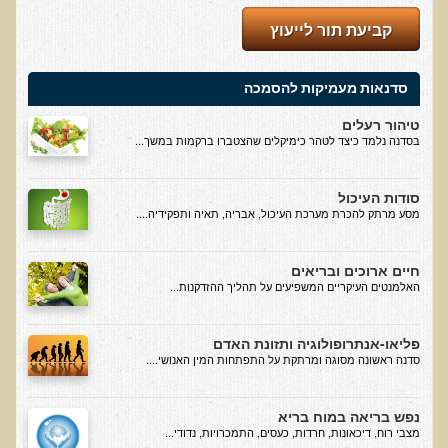
קביעת תור לייעוץ
בדיקות מעבדה פונקציונאליות
בדיקת סריקה - חומצות אורגניות בשתן
סדנאות מעמיקות להסמכה
בדיקת שתן לאיתור הצטברות של מתכות כבדות
טיהור רעלים
בדיקת צואה לאיתור מתכות כבדות
בסדנה נלמד כיצד לטהר כימיקלים שהצטברו ברקמות במשך...
בדיקה מקיפה לתפקוד מערכת העיכול
סודות העיכול
בדיקות לרגישויות לחלבונים
מסע מרתק להכרת מערכת העיכול, אבריה, תאיה ותפקידיה....
AMAS - בדיקת דם לאיתור מוקדם של סרטן
חיים ארוכים ובריאים
מידע מקצועי לרופאים ומטפלים על בדיקת ה-AMAS
האלמנטים העיקריים המשפיעים על תהליך ההזדקנות...
ספרות מדעית - בדיקת AMAS
בדיקת AMAS - מידע למטופל
פליאו-אנתרופולוגיה ותזונת האדם
סדנה ראשונה מסוגה ומרתקת על התפתחות המין האנושי....
פאנל קרדיו-ווסקולרי - לבריאות מערכת כלי הדם והלב
בדיקת שיער לאיתור מחסור במינרלים
נפש בריאה במוח בריא
מצבי רוח, דיכאונות, חרדות, כעסים, התמכרויות, נדודי...
בדיקות גנטיות