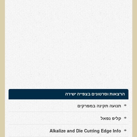
עדויות מטופלים
תודה לך דוקטור על חוויה נהדרת
אדם ורופא שנותן לי אלטרנטיבה אחרת ממה שהרופאים שפגשתי נתנו
לי
ירדתי ל- 2 מגנזיום גליצינייט ליום ולא לקחתי את הלית'נייז כבר חודש
​תודה לך עדיאל על הפגישה היום. מאד שמחתי על האווירה האופטימית
עצוב נורא לחשוב שכל כך הרבה אנשים מאמינים שכימותרפיה היא
התקווה היחידה כאשר מאובחנים עם סרטן
אנחנו מאושרים מאוד שביצענו ואת הבדיקה וממליצים בחום לכל מי
שסובל לעשות אותה.
הרצאות וסרטונים בצפייה ישירה
הבריאות של כל המשפחה השתפרה
תנועה תקינה במפרקים
אסירי תודה לך על השבת הבריאות שלנו
תודה דר' עדיאל שהצלת את חיי!
קליפ נפאל
אודות
Alkalize and Die Cutting Edge Info