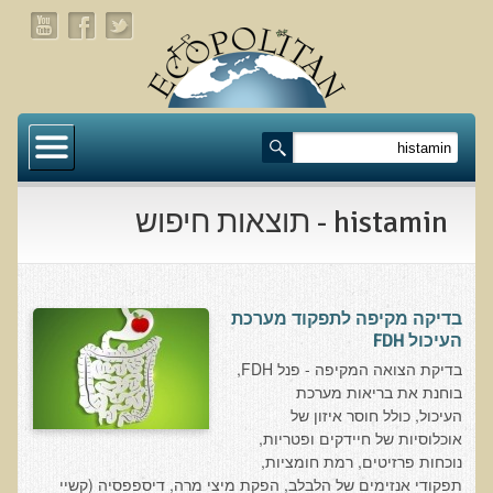
דף הבית
תעלומת שומן הדולפינים: מה גילינו כששתי קבוצות
זהות התבגרו… הפוך?
histamin - תוצאות חיפוש
בדיקת חוסרים ומתכות כבדות Socheck
הרצאה ב 28/11/25 טיפים מפתיעים ופשוטים לבריאות
איתנה ואריכות-ימים
בדיקה מקיפה לתפקוד מערכת
העיכול FDH
רפואה פונקציונאלית
בדיקת הצואה המקיפה - פנל FDH,
בוחנת את בריאות מערכת
מצבים קליניים ספציפיים
העיכול, כולל חוסר איזון של
אוכלוסיות של חיידקים ופטריות,
מהי רפואה פונקציונאלית טבעית?
נוכחות פרזיטים, רמת חומציות,
תפקודי אנזימים של הלבלב, הפקת מיצי מרה, דיספפסיה (קשיי