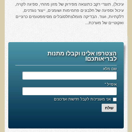
שאלונים רפואיים פונקציונאליים
עיכול), תוצרי רקב כתוצאה מפירוק של מזון מהחי, ספיגה לקויה,
עיכול וספיגה של חלבונים פחמימות ושומנים, ייצור נוגדנים,
טופס קבלה לייעוץ קליני
דלקתיות, ועוד. הבדיקה מומלצתלסובלים מסימפטומים כרוניים
ואקוטיים של מערכת...
טופס הרשמה לקבלת ייעוץ / טיפול + טופס פרטי בריאות
היסטוריה כרונולוגית
שאלון DASS
שאלון Identi-T Stress Assesment
הצטרפו אלינו וקבלו מתנות
לבריאותכם!
שאלון נוירוביהוויוראלי
שם מלא
שאלון מערכת התריס
שאלון אלרגיות למזון
אימייל
*
בדיקת טמפרטורה
אני מעוניינ/ת לקבל חדשות ועדכונים
שאלון אוטואימוני
שלח
שאלון קנדידה
שאלון סימפטומים של קרינת רדיו
פרוטוקולים רפואיים