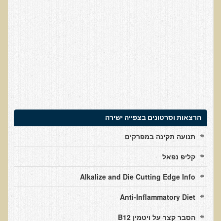
עדויות מטופלים
תודה לך דוקטור על חוויה נהדרת
אדם ורופא שנותן לי אלטרנטיבה אחרת ממה שהרופאים שפגשתי נתנו
לי
ירדתי ל- 2 מגנזיום גליצינייט ליום ולא לקחתי את הלית'נייז כבר חודש
​תודה לך עדיאל על הפגישה היום. מאד שמחתי על האווירה האופטימית
עצוב נורא לחשוב שכל כך הרבה אנשים מאמינים שכימותרפיה היא
התקווה היחידה כאשר מאובחנים עם סרטן
הרצאות וסרטונים בצפייה ישירה
אנחנו מאושרים מאוד שביצענו ואת הבדיקה וממליצים בחום לכל מי
תנועה תקינה במפרקים
שסובל לעשות אותה.
הבריאות של כל המשפחה השתפרה
קליפ נפאל
אסירי תודה לך על השבת הבריאות שלנו
Alkalize and Die Cutting Edge Info
תודה דר' עדיאל שהצלת את חיי!
Anti-Inflammatory Diet
אודות
הסבר קצר על ויטמין B12