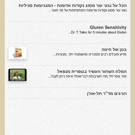
הכל על נגעי עור מסוג נקודות אדומות - המנגיומות סניליות
בדיקות לאבחון מחסורים וסיכונים
נגעי עור מסוג נקודות אדומות המתפתחות על פני העור...
בדיקת צואה לאיתור מוקדם של סרטן המעי הגס M2PK
בדיקת דם קליפורד לרגישויות לחומרים דנטאליים
Gluten Sensitivity
Dr. T Talks for 3 minutes about Gluten...
בדיקות למחסורים תזונתיים, בדיקות ויטמינים
בדיקות לקזיאו-מורפינים וגלוטיאו-מורפינים
בטן של חיטה
​מדוע סובלים רבים ממכרינו מהשמנת-יתר, מבעיות...
שאלות ותשובות למעבדה
דפי מידע
המלח השחור העשיר בגופרית מנפאל
מהי גופרית? מהי חשיבותה לבריאות? איפה ניתן לקבל...
רשימת משאבים לפציינט
רשימת תוצרת מרוססת
הגיגים מד"ר תל-אורן
רשימת מאכלים המכילים חומצה אוקסלית
דף כספית
רשימת מאכלים המכילים היסטמין
עשרת המזונות