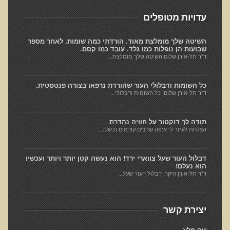
חקר יוחסין חוצה דורות MTTG
עדויות מטופלים
דיטוקסיפיקציה של הנפש EMDR
EMDR BSP MTTG
השיטה שלך מומלצת מאוד. הורדתי כמה שומות. לאחר מספר
שבועות הן נופלות כמו גלד. עובד כמו קסם.
הארגון הישראלי לרפואת שיניים פונקציונאלית
ד"ר תל-אורן שלום השיטה שלך מומלצת...
תסמונת הנוירון הוקסי
כל השומות ודבלולי העור שהורדת נרפאו בצורה פנטסטית.
מחקרים וספרות מדעית
ד"ר תל-אורן שלום, כל השומות ודבלולי...
רפואת שיניים ללא כספית ואמלגם
תודה לך דוקטור על חוויה נהדרת
גולשים ממליצים
הצלחת לעזור לי איפה שרבים קודמים נכשלו....
צור קשר
דבלול העור שעל צווארי ירד! הוא נעשה קטן יותר ויותר ועכשיו
הוא נעלם!
הסמכה
ד"ר תל-אורן היקר, דבלול העור שעל...
סדנאות מעמיקות להסמכה
יצירת קשר
טיהור רעלים
שאלות ותשובות מסדנת טיהור רעלים
שם מלא