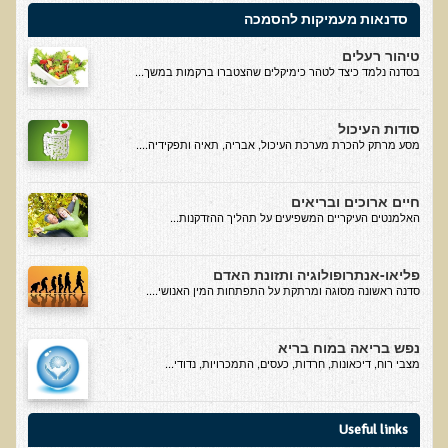
סדנאות מעמיקות להסמכה
בדיקות מעבדה פונקציונאליות
טיהור רעלים
בדיקת סריקה - חומצות אורגניות בשתן
בסדנה נלמד כיצד לטהר כימיקלים שהצטברו ברקמות במשך...
בדיקת שתן לאיתור הצטברות של מתכות כבדות
סודות העיכול
בדיקת צואה לאיתור מתכות כבדות
מסע מרתק להכרת מערכת העיכול, אבריה, תאיה ותפקידיה....
בדיקה מקיפה לתפקוד מערכת העיכול
חיים ארוכים ובריאים
בדיקות לרגישויות לחלבונים
האלמנטים העיקריים המשפיעים על תהליך ההזדקנות...
AMAS - בדיקת דם לאיתור מוקדם של סרטן
מידע מקצועי לרופאים ומטפלים על בדיקת ה-AMAS
פליאו-אנתרופולוגיה ותזונת האדם
סדנה ראשונה מסוגה ומרתקת על התפתחות המין האנושי....
ספרות מדעית - בדיקת AMAS
בדיקת AMAS - מידע למטופל
נפש בריאה במוח בריא
מצבי רוח, דיכאונות, חרדות, כעסים, התמכרויות, נדודי...
פאנל קרדיו-ווסקולרי - לבריאות מערכת כלי הדם והלב
בדיקת שיער לאיתור מחסור במינרלים
Useful links
בדיקות גנטיות