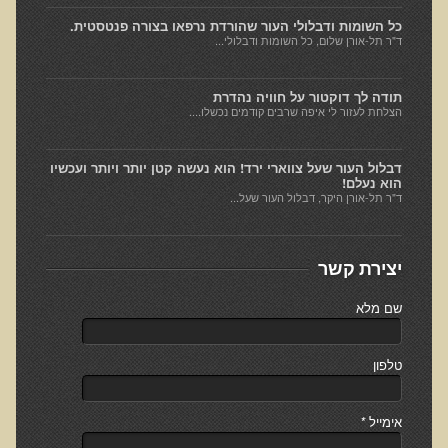
חקר יוחסין חוצה דורות MTTG
כל השומות ודבלולי העור שהורדת נרפאו בצורה פנטסטית.
דיטוקסיפיקציה של הנפש EMDR
ד"ר תל-אורן שלום, כל השומות ודבלולי...
EMDR BSP MTTG
תודה לך דוקטור על חוויה נהדרת
הארגון הישראלי לרפואת שיניים פונקציונאלית
הצלחת לעזור לי איפה שרבים קודמים נכשלו....
תסמונת הנוירון הוקסי
דבלול העור שעל צווארי ירד! הוא נעשה קטן יותר ויותר ועכשיו
מחקרים וספרות מדעית
הוא נעלם!
ד"ר תל-אורן היקר, דבלול העור שעל...
רפואת שיניים ללא כספית ואמלגם
גולשים ממליצים
יצירת קשר
צור קשר
שם מלא
הסמכה
טלפון
סדנאות מעמיקות להסמכה
טיהור רעלים
אימייל
*
שאלות ותשובות מסדנת טיהור רעלים