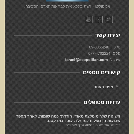
הצוות שלנו
​אקופוליטן - רשת בינלאומית לבריאות האדם והסביבה.
ענבל ליבסקי, Bsc, ND
ד"ר גבריאל שמלוב MD
ד"ר עדיאל תל-אורן
יצירת קשר
ד"ר שולמית לוריא (MD)
טלפון: 09-8855240
פקס: 077-4702224
איפה נמצא ד"ר תל-אורן
אימייל:
israel@ecopolitan.com
אקופוליטן רשת בינ"ל לבריאות האדם והסביבה
קישורים נוספים
מיהו ד"ר עדיאל תל-אורן
מפת האתר
הארגון למזעור החשיפה האלקטרומגנטית
עדויות מטופלים
מרפ"י - המרכז לרפואה פונקציונאלית בישראל
הארגון העולמי לבריאות נפשית פונקציונאלית
השיטה שלך מומלצת מאוד. הורדתי כמה שומות. לאחר מספר
שבועות הן נופלות כמו גלד. עובד כמו קסם.
ד"ר תל-אורן שלום השיטה שלך מומלצת...
הקלה בדיכאון חמור