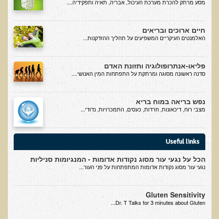
מסע מרתק להכרת מערכת העיכול, אבריה, תאיה ותפקידיה....
בדיקות מעבדה פונקציונאליות
חיים ארוכים ובריאים
בדיקת סריקה - חומצות אורגניות בשתן
האלמנטים העיקריים המשפיעים על תהליך ההזדקנות...
בדיקת שתן לאיתור הצטברות של מתכות כבדות
פליאו-אנתרופולוגיה ותזונת האדם
בדיקת צואה לאיתור מתכות כבדות
סדנה ראשונה מסוגה ומרתקת על התפתחות המין האנושי....
בדיקה מקיפה לתפקוד מערכת העיכול
בדיקות לרגישויות לחלבונים
נפש בריאה במוח בריא
מצבי רוח, דיכאונות, חרדות, כעסים, התמכרויות, נדודי...
AMAS - בדיקת דם לאיתור מוקדם של סרטן
מידע מקצועי לרופאים ומטפלים על בדיקת ה-AMAS
Useful links
ספרות מדעית - בדיקת AMAS
הכל על נגעי עור מסוג נקודות אדומות - המנגיומות סניליות
בדיקת AMAS - מידע למטופל
נגעי עור מסוג נקודות אדומות המתפתחות על פני העור...
פאנל קרדיו-ווסקולרי - לבריאות מערכת כלי הדם והלב
Gluten Sensitivity
בדיקת שיער לאיתור מחסור במינרלים
Dr. T Talks for 3 minutes about Gluten...
בדיקות גנטיות