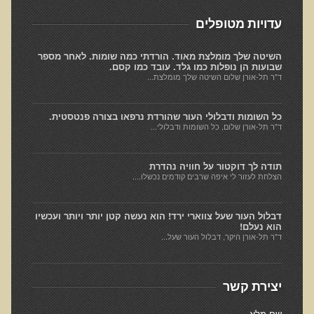
חקר יוחסין חוצה דורות MTTG
עדויות מטופלים
דיטוקסיפיקציה של הנפש EMDR
EMDR BSP MTTG
השיטה שלך מומלצת מאוד. הורדתי כמה שומות. לאחר מספר
שבועות הן נופלות כמו גלד. עובד כמו קסם.
הארגון הישראלי לרפואת שיניים פונקציונאלית
ד"ר תל-אורן שלום השיטה שלך מומלצת...
תסמונת הנוירון הוקסי
כל השומות ודבלולי העור שהורדת נרפאו בצורה פנטסטית.
מחקרים וספרות מדעית
ד"ר תל-אורן שלום, כל השומות ודבלולי...
רפואת שיניים ללא כספית ואמלגם
תודה לך דוקטור על חוויה נהדרת
גולשים ממליצים
הצלחת לעזור לי איפה שרבים קודמים נכשלו....
צור קשר
דבלול העור שעל צווארי ירד! הוא נעשה קטן יותר ויותר ועכשיו
הוא נעלם!
הסמכה
ד"ר תל-אורן היקר, דבלול העור שעל...
סדנאות מעמיקות להסמכה
יצירת קשר
טיהור רעלים
שאלות ותשובות מסדנת טיהור רעלים
שם מלא