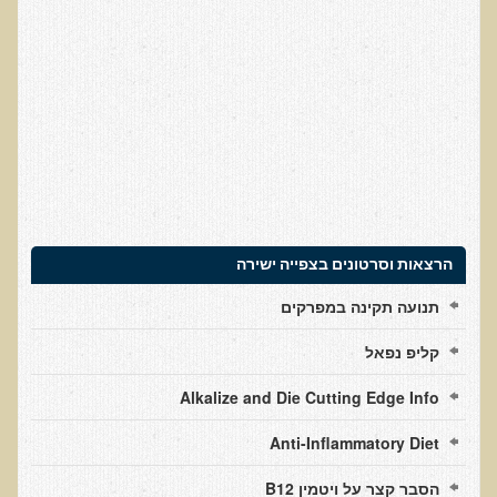
עדויות מטופלים
תודה לך דוקטור על חוויה נהדרת
אדם ורופא שנותן לי אלטרנטיבה אחרת ממה שהרופאים שפגשתי נתנו
לי
ירדתי ל- 2 מגנזיום גליצינייט ליום ולא לקחתי את הלית'נייז כבר חודש
​תודה לך עדיאל על הפגישה היום. מאד שמחתי על האווירה האופטימית
עצוב נורא לחשוב שכל כך הרבה אנשים מאמינים שכימותרפיה היא
התקווה היחידה כאשר מאובחנים עם סרטן
הרצאות וסרטונים בצפייה ישירה
אנחנו מאושרים מאוד שביצענו ואת הבדיקה וממליצים בחום לכל מי
תנועה תקינה במפרקים
שסובל לעשות אותה.
הבריאות של כל המשפחה השתפרה
קליפ נפאל
אסירי תודה לך על השבת הבריאות שלנו
Alkalize and Die Cutting Edge Info
תודה דר' עדיאל שהצלת את חיי!
Anti-Inflammatory Diet
אודות
הסבר קצר על ויטמין B12