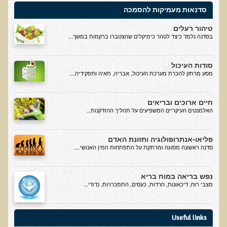
סדנאות מעמיקות להסמכה
בדיקות מעבדה פונקציונאליות
טיהור רעלים
בדיקת סריקה - חומצות אורגניות בשתן
בסדנה נלמד כיצד לטהר כימיקלים שהצטברו ברקמות במשך...
בדיקת שתן לאיתור הצטברות של מתכות כבדות
סודות העיכול
בדיקת צואה לאיתור מתכות כבדות
מסע מרתק להכרת מערכת העיכול, אבריה, תאיה ותפקידיה....
בדיקה מקיפה לתפקוד מערכת העיכול
חיים ארוכים ובריאים
בדיקות לרגישויות לחלבונים
האלמנטים העיקריים המשפיעים על תהליך ההזדקנות...
AMAS - בדיקת דם לאיתור מוקדם של סרטן
מידע מקצועי לרופאים ומטפלים על בדיקת ה-AMAS
פליאו-אנתרופולוגיה ותזונת האדם
סדנה ראשונה מסוגה ומרתקת על התפתחות המין האנושי....
ספרות מדעית - בדיקת AMAS
בדיקת AMAS - מידע למטופל
נפש בריאה במוח בריא
מצבי רוח, דיכאונות, חרדות, כעסים, התמכרויות, נדודי...
פאנל קרדיו-ווסקולרי - לבריאות מערכת כלי הדם והלב
בדיקת שיער לאיתור מחסור במינרלים
Useful links
בדיקות גנטיות