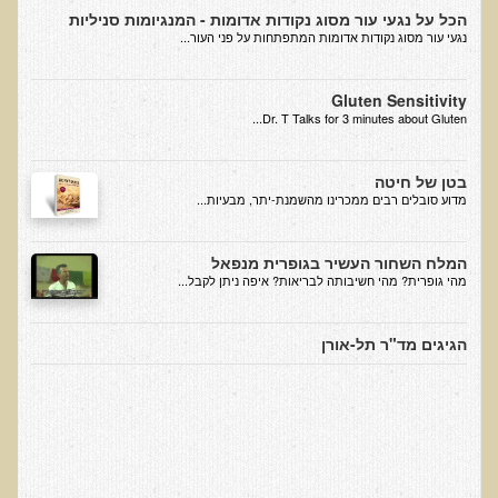
הכל על נגעי עור מסוג נקודות אדומות - המנגיומות סניליות
בדיקות לאבחון מחסורים וסיכונים
נגעי עור מסוג נקודות אדומות המתפתחות על פני העור...
בדיקת צואה לאיתור מוקדם של סרטן המעי הגס M2PK
בדיקת דם קליפורד לרגישויות לחומרים דנטאליים
Gluten Sensitivity
Dr. T Talks for 3 minutes about Gluten...
בדיקות למחסורים תזונתיים, בדיקות ויטמינים
בדיקות לקזיאו-מורפינים וגלוטיאו-מורפינים
בטן של חיטה
​מדוע סובלים רבים ממכרינו מהשמנת-יתר, מבעיות...
שאלות ותשובות למעבדה
דפי מידע
המלח השחור העשיר בגופרית מנפאל
מהי גופרית? מהי חשיבותה לבריאות? איפה ניתן לקבל...
רשימת משאבים לפציינט
רשימת תוצרת מרוססת
הגיגים מד"ר תל-אורן
רשימת מאכלים המכילים חומצה אוקסלית
דף כספית
רשימת מאכלים המכילים היסטמין
עשרת המזונות