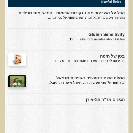
Useful links
בדיקות לאבחון מחסורים וסיכונים
הכל על נגעי עור מסוג נקודות אדומות - המנגיומות סניליות
בדיקת צואה לאיתור מוקדם של סרטן המעי הגס M2PK
נגעי עור מסוג נקודות אדומות המתפתחות על פני העור...
בדיקת דם קליפורד לרגישויות לחומרים דנטאליים
Gluten Sensitivity
בדיקות למחסורים תזונתיים, בדיקות ויטמינים
Dr. T Talks for 3 minutes about Gluten...
בדיקות לקזיאו-מורפינים וגלוטיאו-מורפינים
שאלות ותשובות למעבדה
בטן של חיטה
​מדוע סובלים רבים ממכרינו מהשמנת-יתר, מבעיות...
דפי מידע
רשימת משאבים לפציינט
המלח השחור העשיר בגופרית מנפאל
מהי גופרית? מהי חשיבותה לבריאות? איפה ניתן לקבל...
רשימת תוצרת מרוססת
רשימת מאכלים המכילים חומצה אוקסלית
הגיגים מד"ר תל-אורן
דף כספית
רשימת מאכלים המכילים היסטמין
עשרת המזונות