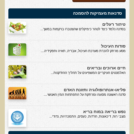
בדיקות מעבדה פונקציונאליות
סדנאות מעמיקות להסמכה
בדיקת סריקה - חומצות אורגניות בשתן
טיהור רעלים
בסדנה נלמד כיצד לטהר כימיקלים שהצטברו ברקמות במשך...
בדיקת שתן לאיתור הצטברות של מתכות כבדות
בדיקת צואה לאיתור מתכות כבדות
סודות העיכול
מסע מרתק להכרת מערכת העיכול, אבריה, תאיה ותפקידיה....
בדיקה מקיפה לתפקוד מערכת העיכול
בדיקות לרגישויות לחלבונים
חיים ארוכים ובריאים
AMAS - בדיקת דם לאיתור מוקדם של סרטן
האלמנטים העיקריים המשפיעים על תהליך ההזדקנות...
מידע מקצועי לרופאים ומטפלים על בדיקת ה-AMAS
פליאו-אנתרופולוגיה ותזונת האדם
ספרות מדעית - בדיקת AMAS
סדנה ראשונה מסוגה ומרתקת על התפתחות המין האנושי....
בדיקת AMAS - מידע למטופל
פאנל קרדיו-ווסקולרי - לבריאות מערכת כלי הדם והלב
נפש בריאה במוח בריא
מצבי רוח, דיכאונות, חרדות, כעסים, התמכרויות, נדודי...
בדיקת שיער לאיתור מחסור במינרלים
בדיקות גנטיות