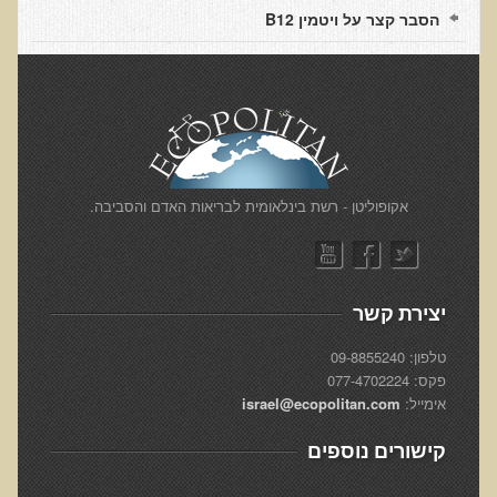
הצוות שלנו
הסבר קצר על ויטמין B12
ענבל ליבסקי, Bsc, ND
ד"ר גבריאל שמלוב MD
ד"ר עדיאל תל-אורן
ד"ר שולמית לוריא (MD)
איפה נמצא ד"ר תל-אורן
​אקופוליטן - רשת בינלאומית לבריאות האדם והסביבה.
אקופוליטן רשת בינ"ל לבריאות האדם והסביבה
מיהו ד"ר עדיאל תל-אורן
יצירת קשר
הארגון למזעור החשיפה האלקטרומגנטית
טלפון: 09-8855240
פקס: 077-4702224
מרפ"י - המרכז לרפואה פונקציונאלית בישראל
אימייל:
israel@ecopolitan.com
הארגון העולמי לבריאות נפשית פונקציונאלית
קישורים נוספים
הקלה בדיכאון חמור