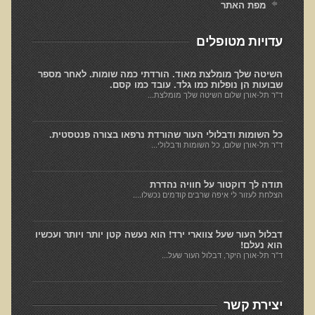
מפת האתר
חקר יוחסין חוצה דורות MTTG
דיטוקסיפיקציה של הנפש EMDR
עדויות מטופלים
EMDR BSP MTTG
השיטה שלך מומלצת מאוד. הורדתי כמה שומות. לאחר מספר
הארגון הישראלי לרפואת שיניים פונקציונאלית
שבועות הן נופלות כמו גלד. עובד כמו קסם.
ד"ר תל-אורן שלום השיטה שלך מומלצת...
תסמונת הנוירון הוקסי
מחקרים וספרות מדעית
כל השומות ודבלולי העור שהורדת נרפאו בצורה פנטסטית.
ד"ר תל-אורן שלום, כל השומות ודבלולי...
רפואת שיניים ללא כספית ואמלגם
גולשים ממליצים
תודה לך דוקטור על חוויה נהדרת
הצלחת לעזור לי איפה שרבים קודמים נכשלו....
צור קשר
הסמכה
דבלול העור שעל צווארי ירד! הוא נעשה קטן יותר ויותר ועכשיו
הוא נעלם!
ד"ר תל-אורן היקר, דבלול העור שעל...
סדנאות מעמיקות להסמכה
טיהור רעלים
יצירת קשר
שאלות ותשובות מסדנת טיהור רעלים