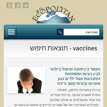
דף הבית
תעלומת שומן הדולפינים: מה גילינו כששתי קבוצות
זהות התבגרו… הפוך?
vaccines - תוצאות חיפוש
בדיקת חוסרים ומתכות כבדות Socheck
הרצאה ב 28/11/25 טיפים מפתיעים ופשוטים לבריאות
איתנה ואריכות-ימים
הקשר בין תזונה וטיפול ביולוגי
לבין בעיות התפתחות
רפואה פונקציונאלית
והתנהגות אצל ילדים כגון
אוטיזם ובעיות קשב וריכוז
מצבים קליניים ספציפיים
בעיות במערכת החיסון, חשיפה
חוזרת לאנטיביוטיקה, צריכת סוכרים
מהי רפואה פונקציונאלית טבעית?
(כל אחד מהגורמים או שילוב שלהם)
- מובילים לצמיחת-יתר של שמרים וחיידקים פתוגניים במעיים.